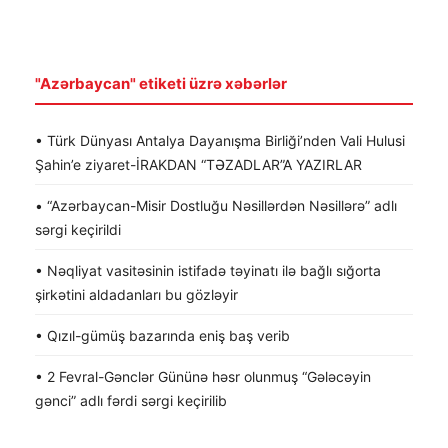
"Azərbaycan" etiketi üzrə xəbərlər
• Türk Dünyası Antalya Dayanışma Birliği’nden Vali Hulusi
Şahin’e ziyaret-İRAKDAN “TƏZADLAR”A YAZIRLAR
• “Azərbaycan-Misir Dostluğu Nəsillərdən Nəsillərə” adlı
sərgi keçirildi
• Nəqliyat vasitəsinin istifadə təyinatı ilə bağlı sığorta
şirkətini aldadanları bu gözləyir
• Qızıl-gümüş bazarında eniş baş verib
• 2 Fevral-Gənclər Gününə həsr olunmuş “Gələcəyin
gənci” adlı fərdi sərgi keçirilib