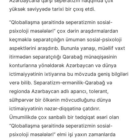
Azərbaycana qarşı seperatizm haqqında çox
yüksək səviyyədə tarixi bir çıxış etdi.
“Qloballaşma şəraitində seperatizmin sosial-
psixoloji məsələləri” çox dərin araşdırmalardan
keçməklə separatçılığın ümumən sosial-psixoloji
aspektlərini araşdırıb. Bununla yanaşı, müəllif vaxt
itirmədən separatçılığı Qarabağ münaqişəsinin
konturlarına yönəldərək Azərbaycan və dünya
ictimaiyyətinin ixtiyarına bu mövzuda geniş bilgiləri
verə bilib. Separatizm-ermənilik-Qarabağ və
regionda Azərbaycan adlı aparıcı, tolerant,
sülhpərvər bir ölkənin mövcudluğunu dünya
ictimaiyyətinin nəzər-diqqətinə çatdırır.
Ümumilikdə çox sanballı bir tədqiqat əsəri olan
“Qloballaşma şəraitində seperatizmin sosial-
psixoloji məsələləri” elmi işi yaxın zamanlarda