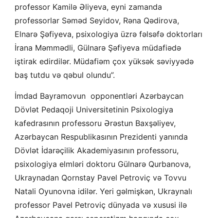
professor Kamilə Əliyeva, eyni zamanda
professorlar Səməd Seyidov, Rəna Qədirova,
Elnarə Şəfiyeva, psixologiya üzrə fəlsəfə doktorları
İrana Məmmədli, Gülnarə Şəfiyeva müdafiədə
iştirak edirdilər. Müdafiəm çox yüksək səviyyədə
baş tutdu və qəbul olundu”.
İmdad Bayramovun opponentləri Azərbaycan
Dövlət Pedaqoji Universitetinin Psixologiya
kafedrasının professoru Ərəstun Baxşəliyev,
Azərbaycan Respublikasının Prezidenti yanında
Dövlət İdarəçilik Akademiyasının professoru,
psixologiya elmləri doktoru Gülnarə Qurbanova,
Ukraynadan Qornstay Pavel Petroviç və Tovvu
Natali Oyunovna idilər. Yeri gəlmişkən, Ukraynalı
professor Pavel Petroviç dünyada və xususi ilə