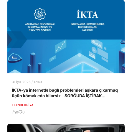
31 İyul 2026 / 17:40
İKTA-ya internetlə bağlı problemləri aşkara çıxarmaq
üçün kömək edə bilərsiz – SORĞUDA İŞTİRAK
EDƏRƏK
TEXNOLOGIYA
0
0