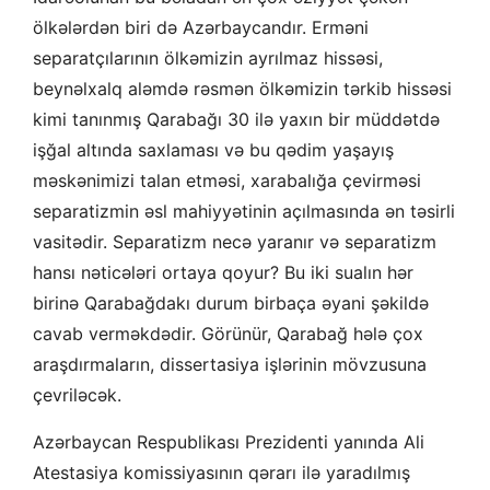
ölkələrdən biri də Azərbaycandır. Erməni
separatçılarının ölkəmizin ayrılmaz hissəsi,
beynəlxalq aləmdə rəsmən ölkəmizin tərkib hissəsi
kimi tanınmış Qarabağı 30 ilə yaxın bir müddətdə
işğal altında saxlaması və bu qədim yaşayış
məskənimizi talan etməsi, xarabalığa çevirməsi
separatizmin əsl mahiyyətinin açılmasında ən təsirli
vasitədir. Separatizm necə yaranır və separatizm
hansı nəticələri ortaya qoyur? Bu iki sualın hər
birinə Qarabağdakı durum birbaça əyani şəkildə
cavab verməkdədir. Görünür, Qarabağ hələ çox
araşdırmaların, dissertasiya işlərinin mövzusuna
çevriləcək.
Azərbaycan Respublikası Prezidenti yanında Ali
Atestasiya komissiyasının qərarı ilə yaradılmış