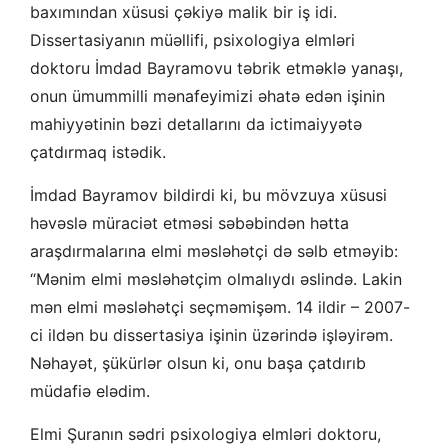
baxımından xüsusi çəkiyə malik bir iş idi.
Dissertasiyanın müəllifi, psixologiya elmləri
doktoru İmdad Bayramovu təbrik etməklə yanaşı,
onun ümummilli mənafeyimizi əhatə edən işinin
mahiyyətinin bəzi detallarını da ictimaiyyətə
çatdırmaq istədik.
İmdad Bayramov bildirdi ki, bu mövzuya xüsusi
həvəslə müraciət etməsi səbəbindən hətta
araşdırmalarına elmi məsləhətçi də səlb etməyib:
“Mənim elmi məsləhətçim olmalıydı əslində. Lakin
mən elmi məsləhətçi seçməmişəm. 14 ildir – 2007-
ci ildən bu dissertasiya işinin üzərində işləyirəm.
Nəhayət, şükürlər olsun ki, onu başa çatdırıb
müdafiə elədim.
Elmi Şuranın sədri psixologiya elmləri doktoru,