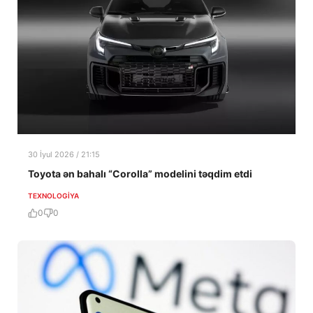
30 İyul 2026 / 21:15
Toyota ən bahalı “Corolla” modelini təqdim etdi
TEXNOLOGIYA
0
0