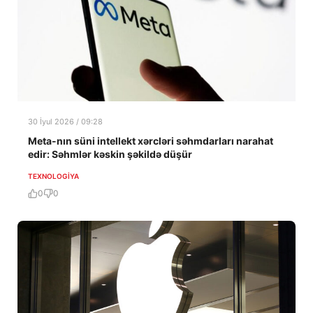
30 İyul 2026 / 09:28
Meta-nın süni intellekt xərcləri səhmdarları narahat
edir: Səhmlər kəskin şəkildə düşür
TEXNOLOGIYA
0
0