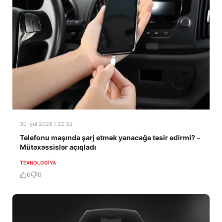
30 İyul 2026 / 22:32
Telefonu maşında şarj etmək yanacağa təsir edirmi? –
Mütəxəssislər açıqladı
TEXNOLOGIYA
0
0