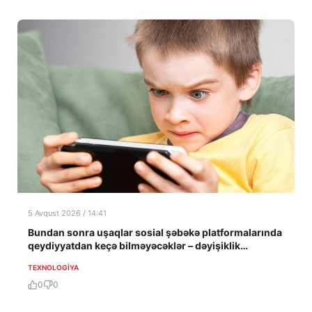
5 Avqust 2026 / 14:41
Bundan sonra uşaqlar sosial şəbəkə platformalarında
qeydiyyatdan keçə bilməyəcəklər – dəyişiklik
təsdiqləndi
TEXNOLOGIYA
0
0