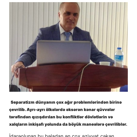
Separatizm dünyanın çox ağır problemlərindən birinə
çevrilib. Ayrı-ayrı ölkələrdə əksərən kənar qüvvələr
tərəfindən qızışdırılan bu konfliktlər dövlətlərin və
xalqların inkişafı yolunda da böyük maneələrə çevriliblər.
İdarəolunan bu bəladan ən çox əziyyət çəkən