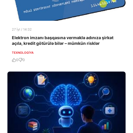
27 İyl / 14:32
Elektron imzanı başqasına verməklə adınıza şirkət
açıla, kredit götürülə bilər – mümkün risklər
TEXNOLOGIYA
0
0