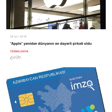
28 İyl / 19:19
“Apple” yenidən dünyanın ən dəyərli şirkəti oldu
TEXNOLOGIYA
0
0