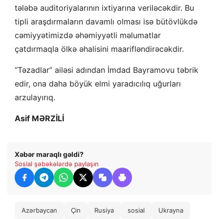
tələbə auditoriyalarının ixtiyarına veriləcəkdir. Bu
tipli araşdırmaların davamlı olması isə bütövlükdə
cəmiyyətimizdə əhəmiyyətli məlumatlar
çatdırmaqla ölkə əhalisini maarifləndirəcəkdir.
“Təzadlar” ailəsi adından İmdad Bayramovu təbrik
edir, ona daha böyük elmi yaradıcılıq uğurları
arzulayırıq.
Asif MƏRZİLİ
Xəbər maraqlı gəldi?
Sosial şəbəkələrdə paylaşın
Azərbaycan
Çin
Rusiya
sosial
Ukrayna