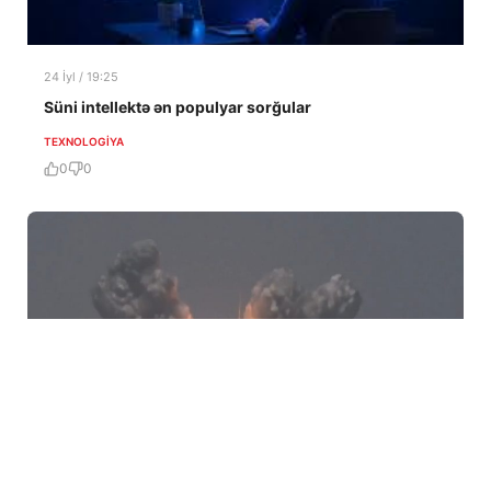
24 İyl / 19:25
Süni intellektə ən populyar sorğular
TEXNOLOGIYA
0
0