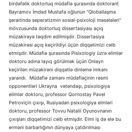
birdəfəlik doktorluq müdafiə şurasında doktorant
Bayramov İmdad Mustafa oğlunun “Qloballaşma
şəraitində seperatizmin sosial-psixoloji məsələləri”
mövzusunda doktorluq dissertasiyası açıq
müzakirəyə təqdim edilmişdir. Dissertasiya
müzakirəsi açıq keçirildiyi üçün diqqətimizi cəlb
etmişdir. Müdafiə şurasında Pisixologiy üzrə elimlər
doktoru adına layıq görülmək üçün Onlayn
keçirilən müzakirəni diqqətlə dinləmə imkanı
yarandı. Müdafiə zamanı müdafiəçinin rəsmi
opponentləri Ukrayna vətəndaşı, psixologiya
elimlər doktoru, professor Qornostay Pavel
Petroviçin çıxışı, Rusiyadan psixologiya elmləri
doktoru, professor Tovvu Natalii Oyunovnanın
çıxışları diqqətimizi cəlb etmişdir. Elmi iş də elə bu
erməni barbarlığının dünyaya çatdırılması