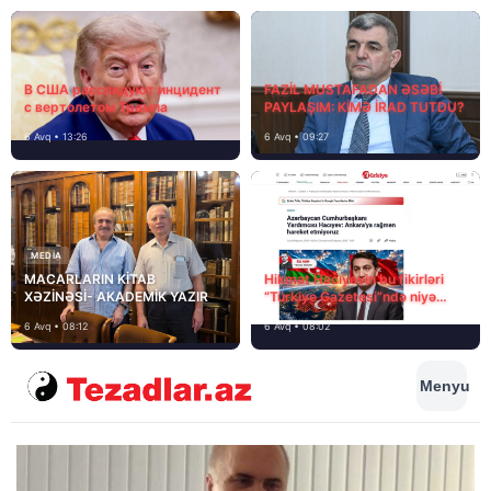
В США расследуют инцидент
FAZİL MUSTAFADAN ƏSƏBİ
с вертолетом Трампа
PAYLAŞIM: KİMƏ İRAD TUTDU?
6 Avq • 13:26
6 Avq • 09:27
MEDİA
MACARLARIN KİTAB
Hikmət Hacıyevin bu fikirləri
XƏZİNƏSİ- AKADEMİK YAZIR
“Türkiye Gazetesi”ndə niyə
təhrif edilib?
6 Avq • 08:12
6 Avq • 08:02
Menyu