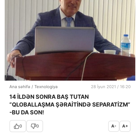
Ana səhifə
/
Texnologiya
28 İyun 2021 / 16:20
14 İLDƏN SONRA BAŞ TUTAN
“QLOBALLAŞMA ŞƏRAİTİNDƏ SEPARATİZM”
-BU DA SON!
0
0
A-
A+