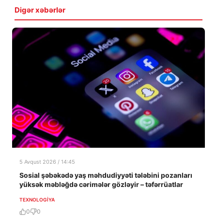
Digər xəbərlər
5 Avqust 2026 / 14:45
Sosial şəbəkədə yaş məhdudiyyəti tələbini pozanları
yüksək məbləğdə cərimələr gözləyir – təfərrüatlar
TEXNOLOGIYA
0
0