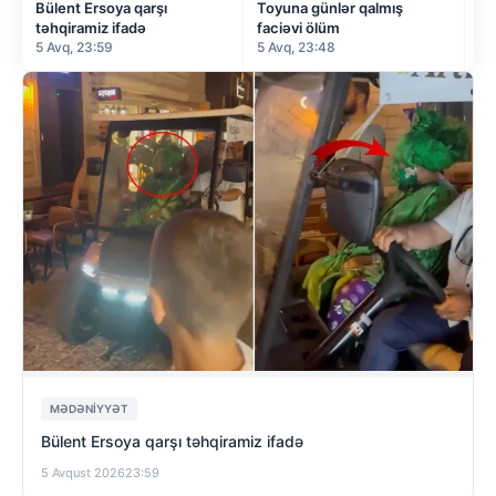
Bülent Ersoya qarşı
Toyuna günlər qalmış
Ce
təhqiramiz ifadə
faciəvi ölüm
gö
5 Avq, 23:59
5 Avq, 23:48
5 
MƏDƏNIYYƏT
Bülent Ersoya qarşı təhqiramiz ifadə
5 Avqust 2026
23:59