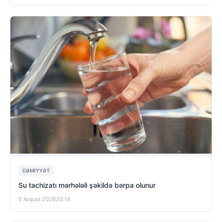
CƏMIYYƏT
Su təchizatı mərhələli şəkildə bərpa olunur
5 Avqust 2026
20:14