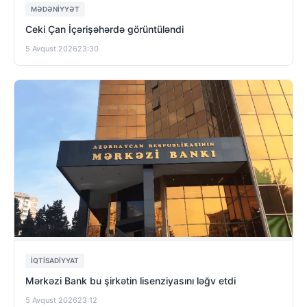
MƏDƏNIYYƏT
Ceki Çan İçərişəhərdə görüntüləndi
5 Avqust 2026
23:30
İQTISADIYYAT
Mərkəzi Bank bu şirkətin lisenziyasını ləğv etdi
5 Avqust 2026
23:12