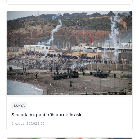
DÜNYA
Seutada miqrant böhranı dərinləşir
5 Avqust 2026
22:55