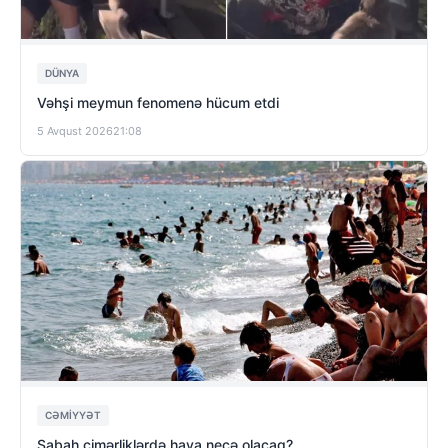
DÜNYA
Vəhşi meymun fenomenə hücum etdi
5 Avqust 2026
21:08
CƏMIYYƏT
Sabah çimərliklərdə hava necə olacaq?