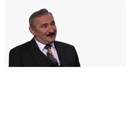
CƏMIYYƏT
Azad Məsiyev: Gürcüstan NATO-da real perspektiv
görmür
5 Avqust 2026
20:08