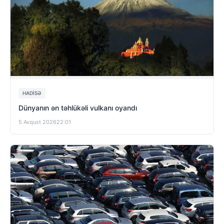
HADISƏ
Dünyanın ən təhlükəli vulkanı oyandı
5 Avqust 2026
22:01