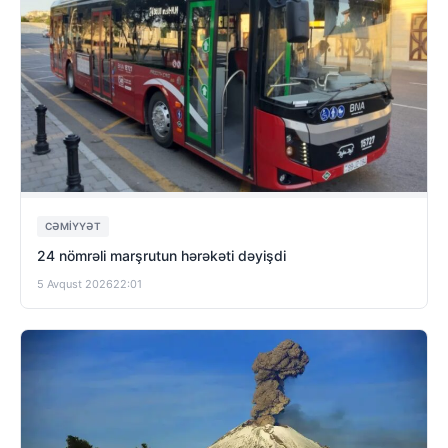
CƏMIYYƏT
24 nömrəli marşrutun hərəkəti dəyişdi
5 Avqust 2026
22:01