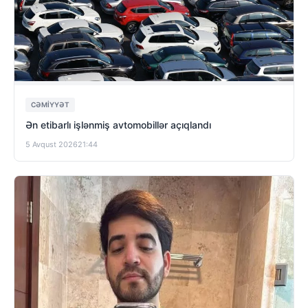
CƏMIYYƏT
Ən etibarlı işlənmiş avtomobillər açıqlandı
5 Avqust 2026
21:44