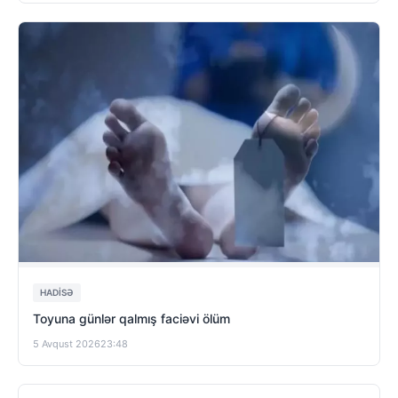
HADISƏ
Toyuna günlər qalmış faciəvi ölüm
5 Avqust 2026
23:48