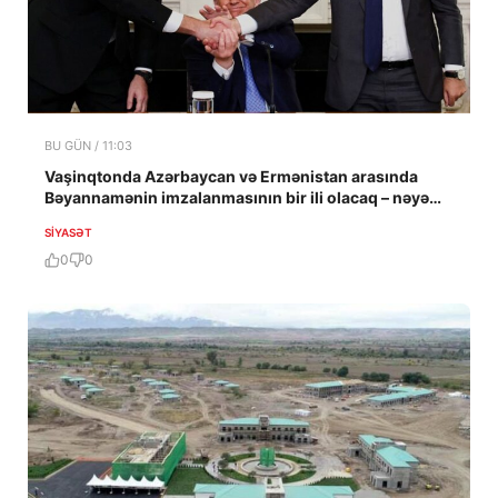
BU GÜN / 11:03
Vaşinqtonda Azərbaycan və Ermənistan arasında
Bəyannamənin imzalanmasının bir ili olacaq – nəyə
nail olundu?
SIYASƏT
0
0