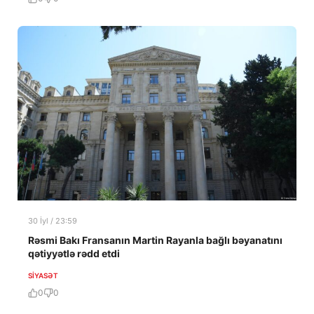
30 İyl / 23:59
Rəsmi Bakı Fransanın Martin Rayanla bağlı bəyanatını
qətiyyətlə rədd etdi
SIYASƏT
0
0