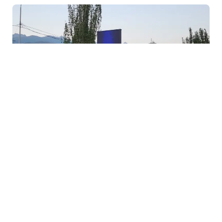
30 İyl / 23:10
Prezident İlham Əliyevin səfəri ilə əlaqədar Çolpon-
Atada xüsusi bannerlər yerləşdirildi
SIYASƏT
0
0