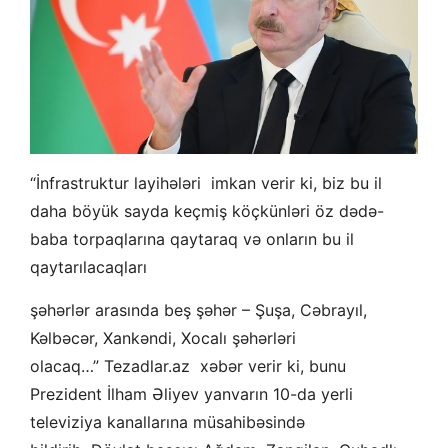
“İnfrastruktur layihələri imkan verir ki, biz bu il
daha böyük sayda keçmiş köçkünləri öz dədə-
baba torpaqlarına qaytaraq və onların bu il
qaytarılacaqları
şəhərlər arasında beş şəhər – Şuşa, Cəbrayıl,
Kəlbəcər, Xankəndi, Xocalı şəhərləri
olacaq…” Tezadlar.az xəbər verir ki, bunu
Prezident İlham Əliyev yanvarın 10-da yerli
televiziya kanallarına müsahibəsində