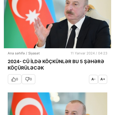
Ana səhifə
/
Siyasət
11 Yanvar 2024 / 04:23
2024- CÜ İLDƏ KÖÇKÜNLƏR BU 5 ŞƏHƏRƏ
KÖÇÜRÜLƏCƏK
0
0
A-
A+