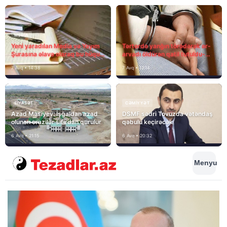
MEDİA
Yeni yaradılan Media və Yayım
Tərtərdə yanğın törədərək ər-
Şurasına əlavə olaraq bu hüquq
arvadı öldürən qatil tutuldu-
və vəzifələr də verilib
SON DƏQİQƏ
7 Avq • 14:38
7 Avq • 12:14
SIYASƏT
CƏMIYYƏT
Azad Məsiyev: İşğaldan azad
DSMF sədri Tovuzda vətəndaş
olunan ərazilər sıfırdan qurulur
qəbulu keçirəcək
6 Avq • 21:15
6 Avq • 20:32
Menyu