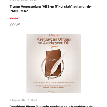
Tramp Venesuelanı “ABŞ-ın 51-ci ştatı” adlandırdı-
İNANILMAZ
SIYASƏT
0
0
1 Avqust 2026 / 08:20
Prezident İlham Əliyevin sosial media hesablarında