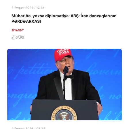
3 Avqust 2026 / 17:28
Müharibə, yoxsa diplomatiya: ABŞ-İran danışıqlarının
PƏRDƏARXASI
SIYASƏT
0
0
2 Avqust 2026 / 08:24