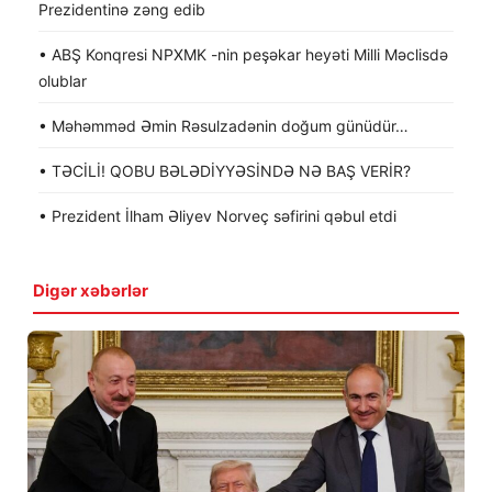
Prezidentinə zəng edib
• ABŞ Konqresi NPXMK -nin peşəkar heyəti Milli Məclisdə
olublar
• Məhəmməd Əmin Rəsulzadənin doğum günüdür…
• TƏCİLİ! QOBU BƏLƏDİYYƏSİNDƏ NƏ BAŞ VERİR?
• Prezident İlham Əliyev Norveç səfirini qəbul etdi
Digər xəbərlər