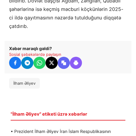
bildirib. Dövlət başçısı Ağdam, Zəngilan, Qubadlı
şəhərlərinə isə keçmiş məcburi köçkünlərin 2025-
ci ildə qayıtmasının nəzərdə tutulduğunu diqqətə
çatdırıb.
Xəbər maraqlı gəldi?
Sosial şəbəkələrdə paylaşın
İlham Əliyev
"İlham Əliyev" etiketi üzrə xəbərlər
• Prezident İlham Əliyev İran İslam Respublikasının