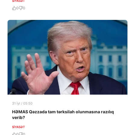
SIYASƏT
0
0
31 İyl / 05:50
HƏMAS Qəzzada tam tərksilah olunmasına razılıq
verib?
SIYASƏT
0
0