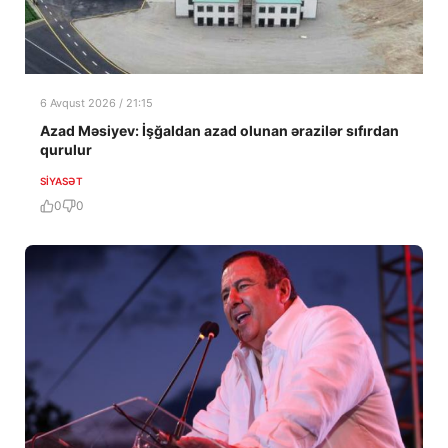
6 Avqust 2026 / 21:15
Azad Məsiyev: İşğaldan azad olunan ərazilər sıfırdan
qurulur
SIYASƏT
0
0