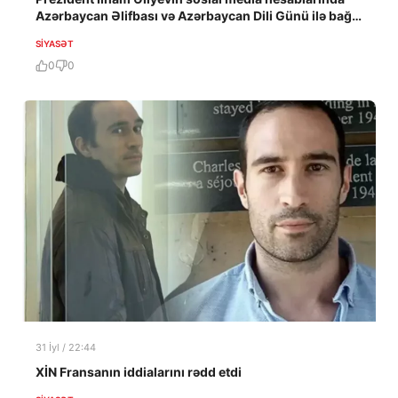
Azərbaycan Əlifbası və Azərbaycan Dili Günü ilə bağlı
paylaşım edilib
SIYASƏT
0
0
31 İyl / 22:44
XİN Fransanın iddialarını rədd etdi