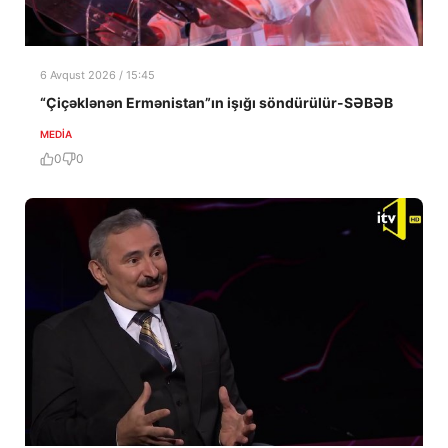
6 Avqust 2026 / 15:45
“Çiçəklənən Ermənistan”ın işığı söndürülür-SƏBƏB
MEDİA
0
0