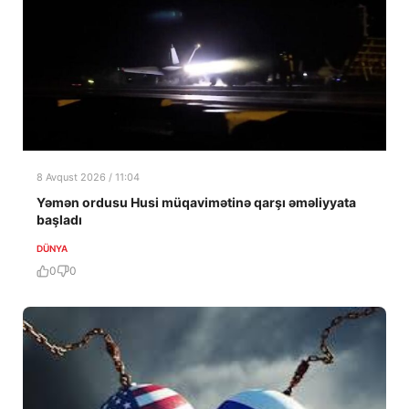
8 Avqust 2026 / 11:04
Yəmən ordusu Husi müqavimətinə qarşı əməliyyata
başladı
DÜNYA
0
0