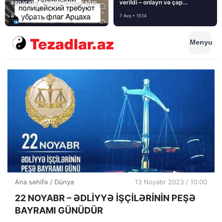
separatçı “Artsax”ın bayrağını
verildi – onlayn və çap
müsadirə etdi və…
mediasını nə gözləyir?
8 Avq • 08:39
7 Avq • 15:14
Menyu
Ana səhifə
/
Dünya
13 Noyabr 2023 / 10:00
22 NOYABR – ƏDLİYYƏ İŞÇİLƏRİNİN PEŞƏ
BAYRAMI GÜNÜDÜR