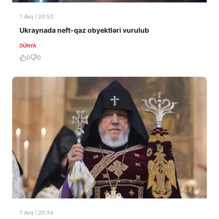
7 Avq / 20:53
Ukraynada neft-qaz obyektləri vurulub
DÜNYA
0
0
7 Avq / 20:34