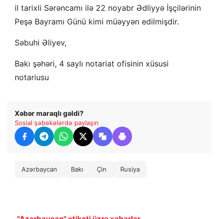
il tarixli Sərəncamı ilə 22 noyabr Ədliyyə İşçilərinin
Peşə Bayramı Günü kimi müəyyən edilmişdir.
Səbuhi Əliyev,
Bakı şəhəri, 4 saylı notariat ofisinin xüsusi
notariusu
Xəbər maraqlı gəldi?
Sosial şəbəkələrdə paylaşın
Azərbaycan
Bakı
Çin
Rusiya
"Azərbaycan" etiketi üzrə xəbərlər