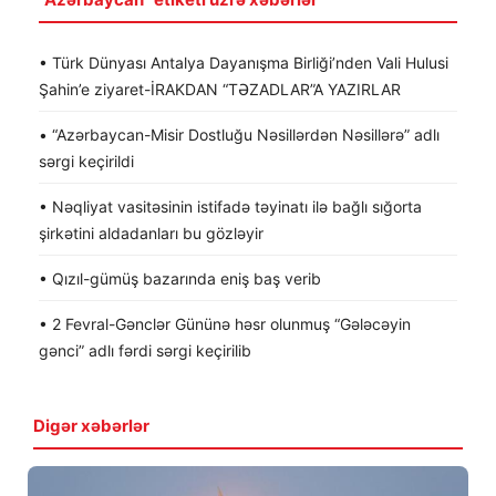
• Türk Dünyası Antalya Dayanışma Birliği’nden Vali Hulusi
Şahin’e ziyaret-İRAKDAN “TƏZADLAR”A YAZIRLAR
• “Azərbaycan-Misir Dostluğu Nəsillərdən Nəsillərə” adlı
sərgi keçirildi
• Nəqliyat vasitəsinin istifadə təyinatı ilə bağlı sığorta
şirkətini aldadanları bu gözləyir
• Qızıl-gümüş bazarında eniş baş verib
• 2 Fevral-Gənclər Gününə həsr olunmuş “Gələcəyin
gənci” adlı fərdi sərgi keçirilib
Digər xəbərlər