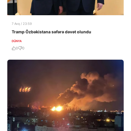
7 Avq / 23:59
Tramp Özbəkistana səfərə dəvət olundu
DÜNYA
0
0