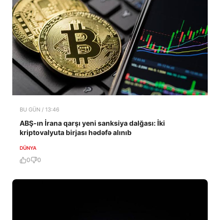
BU GÜN / 13:46
ABŞ-ın İrana qarşı yeni sanksiya dalğası: İki
kriptovalyuta birjası hədəfə alınıb
DÜNYA
0
0