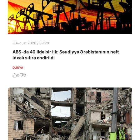
8 Avqust 2026 / 09:29
ABŞ-da 40 ildə bir ilk: Səudiyyə Ərəbistanının neft
idxalı sıfıra endirildi
DÜNYA
0
0