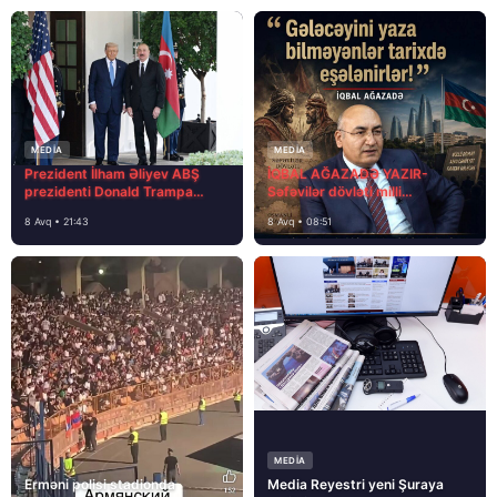
MEDİA
MEDİA
Prezident İlham Əliyev ABŞ
İQBAL AĞAZADƏ YAZIR-
prezidenti Donald Trampa
Səfəvilər dövləti milli
məktubunda yazıb ki…
dövlətdirmi?
8 Avq • 21:43
8 Avq • 08:51
MEDİA
Erməni polisi stadionda
Media Reyestri yeni Şuraya