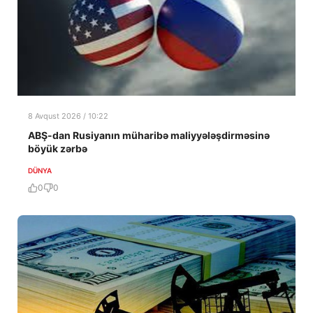
8 Avqust 2026 / 10:22
ABŞ-dan Rusiyanın müharibə maliyyələşdirməsinə
böyük zərbə
DÜNYA
0
0