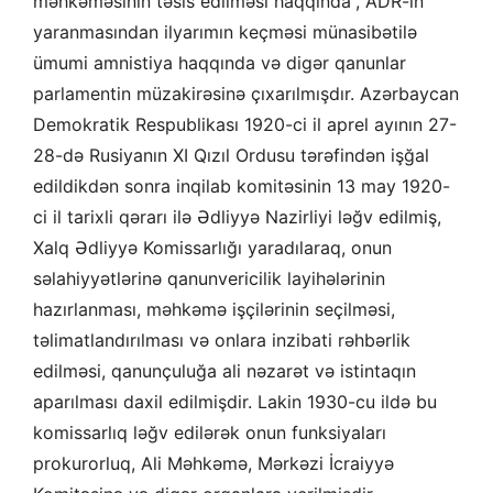
məhkəməsinin təsis edilməsi haqqında”, ADR-in
yaranmasından ilyarımın keçməsi münasibətilə
ümumi amnistiya haqqında və digər qanunlar
parlamentin müzakirəsinə çıxarılmışdır. Azərbaycan
Demokratik Respublikası 1920-ci il aprel ayının 27-
28-də Rusiyanın XI Qızıl Ordusu tərəfindən işğal
edildikdən sonra inqilab komitəsinin 13 may 1920-
ci il tarixli qərarı ilə Ədliyyə Nazirliyi ləğv edilmiş,
Xalq Ədliyyə Komissarlığı yaradılaraq, onun
səlahiyyətlərinə qanunvericilik layihələrinin
hazırlanması, məhkəmə işçilərinin seçilməsi,
təlimatlandırılması və onlara inzibati rəhbərlik
edilməsi, qanunçuluğa ali nəzarət və istintaqın
aparılması daxil edilmişdir. Lakin 1930-cu ildə bu
komissarlıq ləğv edilərək onun funksiyaları
prokurorluq, Ali Məhkəmə, Mərkəzi İcraiyyə