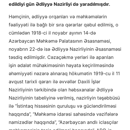
edildiyi gün Ədliyyə Nazirliyi də yaradılmışdır.
Həmçinin, ədliyyə orqanları və məhkəmələrin
fəaliyyəti ilə bağlı bir sıra qərarlar qəbul edilmiş, o
cümlədən 1918-ci il noyabr ayının 14-də
Azərbaycan Məhkəmə Palatasının Əsasnaməsi,
noyabrın 22-də isə Ədliyyə Nazirliyinin Əsasnaməsi
təsdiq edilmişdir. Cəzaçəkmə yerləri ilə aparılan
işin ədalət mühakiməsinin həyata keçirilməsində
əhəmiyyəti nəzərə alınaraq hökumətin 1919-cu il 11
avqust tarixli qərarı ilə əvvəllər Daxili İşlər
Nazirliyinin tərkibində olan həbsxanalar Ədliyyə
Nazirliyinin tabeliyinə verilmiş, nazirliyin təşəbbüsü
ilə “İstintaq hissəsinin quruluşu və gücləndirilməsi
haqqında”, “Məhkəmə idarəsi sahəsində vəzifələrə
namizədlər haqqında”, “Azərbaycan andlı iclasçılar