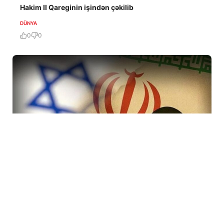
Hakim II Qareginin işindən çəkilib
DÜNYA
0
0
7 Avq / 19:47
İranda rejimi devirmək planı iflasa uğradı! İsraildə bir
çox Mossad rəsmisi işdən çıxarıldı