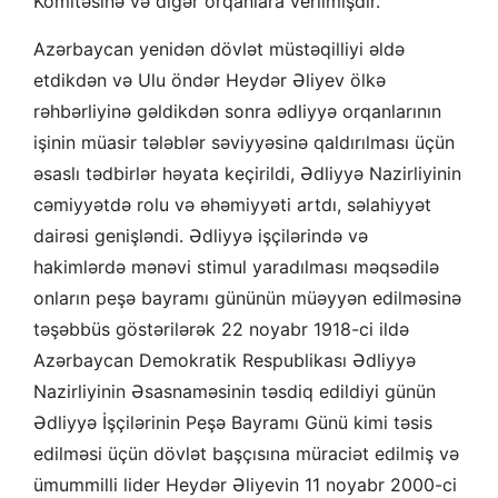
Komitəsinə və digər orqanlara verilmişdir.
Azərbaycan yenidən dövlət müstəqilliyi əldə
etdikdən və Ulu öndər Heydər Əliyev ölkə
rəhbərliyinə gəldikdən sonra ǝdliyyə orqanlarının
işinin müasir tələblər səviyyəsinə qaldırılması üçün
əsaslı tədbirlər həyata keçirildi, Ədliyyə Nazirliyinin
cəmiyyətdə rolu və əhəmiyyəti artdı, səlahiyyət
dairəsi genişləndi. Ədliyyə işçilərində və
hakimlərdə mənəvi stimul yaradılması məqsədilə
onların peşə bayramı gününün müəyyən edilməsinə
təşəbbüs göstərilərək 22 noyabr 1918-ci ildə
Azərbaycan Demokratik Respublikası Ədliyyə
Nazirliyinin Əsasnaməsinin təsdiq edildiyi günün
Ədliyyə İşçilərinin Peşə Bayramı Günü kimi təsis
edilməsi üçün dövlət başçısına müraciət edilmiş və
ümummilli lider Heydər Əliyevin 11 noyabr 2000-ci