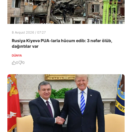
8 Avqust 2026 / 07:27
Rusiya Kiyevə PUA-larla hücum edib: 3 nəfər ölüb,
dağıntılar var
DÜNYA
0
0