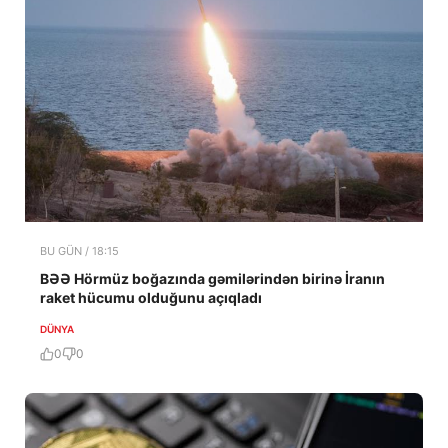
BU GÜN / 18:15
BƏƏ Hörmüz boğazında gəmilərindən birinə İranın
raket hücumu olduğunu açıqladı
DÜNYA
0
0