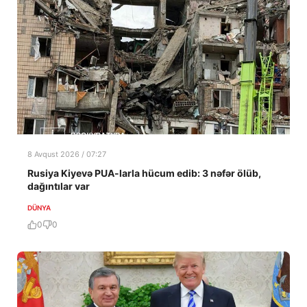
8 Avqust 2026 / 07:27
Rusiya Kiyevə PUA-larla hücum edib: 3 nəfər ölüb,
dağıntılar var
DÜNYA
0
0