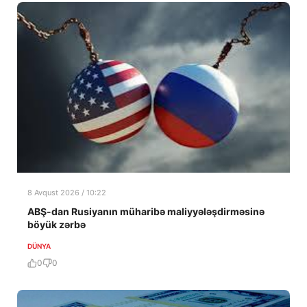
8 Avqust 2026 / 10:22
ABŞ-dan Rusiyanın müharibə maliyyələşdirməsinə
böyük zərbə
DÜNYA
0
0