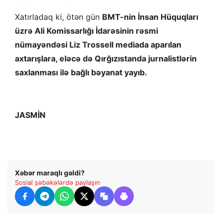
Xatırladaq ki, ötən gün
BMT-nin İnsan Hüquqları
üzrə Ali Komissarlığı İdarəsinin rəsmi
nümayəndəsi Liz Trossell mediada aparılan
axtarışlara, eləcə də Qırğızıstanda jurnalistlərin
saxlanması ilə bağlı bəyanat yayıb.
JASMİN
Xəbər maraqlı gəldi?
Sosial şəbəkələrdə paylaşın