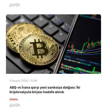
0
0
8 Avqust 2026 / 13:46
ABŞ-ın İrana qarşı yeni sanksiya dalğası: İki
kriptovalyuta birjası hədəfə alınıb
DÜNYA
0
0