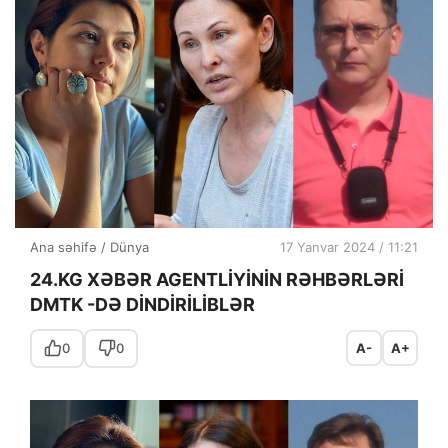
Ana səhifə
/
Dünya
17 Yanvar 2024 / 11:21
24.KG XƏBƏR AGENTLİYİNİN RƏHBƏRLƏRİ
DMTK -DƏ DİNDİRİLİBLƏR
0
0
A-
A+