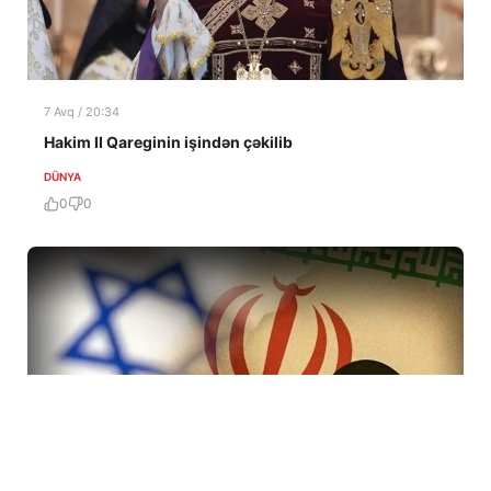
7 Avq / 20:34
Hakim II Qareginin işindən çəkilib
DÜNYA
0
0