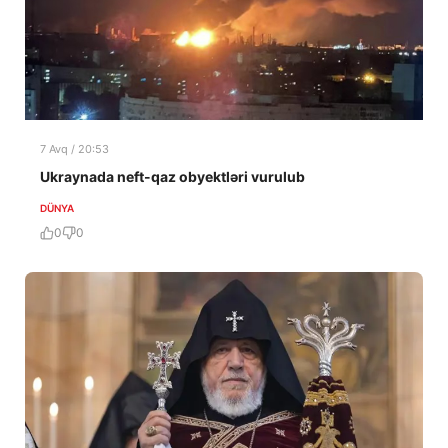
7 Avq / 20:53
Ukraynada neft-qaz obyektləri vurulub
DÜNYA
0
0