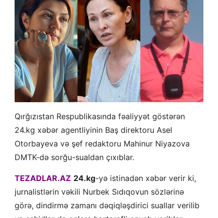
Qırğızıstan Respublikasında fəaliyyət göstərən
24.kg
xəbər agentliyinin
Baş direktoru Asel
Otorbayeva və şef redaktoru Mahinur Niyazova
DMTK-də sorğu-sualdan çıxıblar.
TEZADLAR.AZ
24.kg
-yə istinadən xəbər verir ki,
jurnalistlərin vəkili Nurbek Sıdıqovun sözlərinə
görə, dindirmə zamanı dəqiqləşdirici suallar verilib