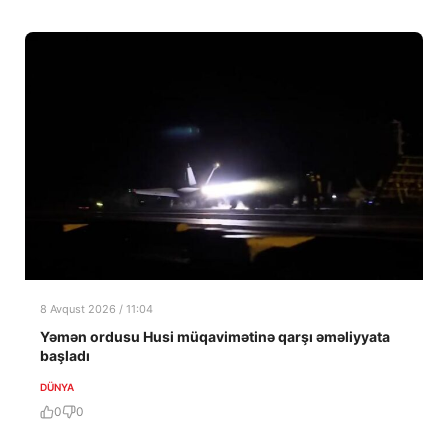
8 Avqust 2026 / 11:04
Yəmən ordusu Husi müqavimətinə qarşı əməliyyata
başladı
DÜNYA
0
0