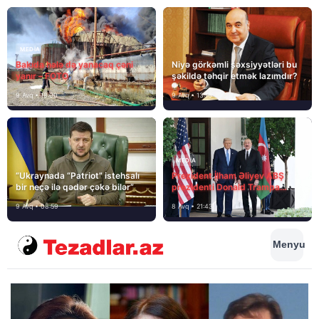
MEDİA
Bakıda hələ də yanacaq çəni
Niyə görkəmli şəxsiyyətləri bu
yanır – FOTO
şəkildə təhqir etmək lazımdır?
9 Avq • 18:00
9 Avq • 13:16
MEDİA
“Ukraynada “Patriot” istehsalı
Prezident İlham Əliyev ABŞ
bir neçə ilə qədər çəkə bilər”
prezidenti Donald Trampa
məktubunda yazıb ki…
9 Avq • 08:59
8 Avq • 21:43
Menyu