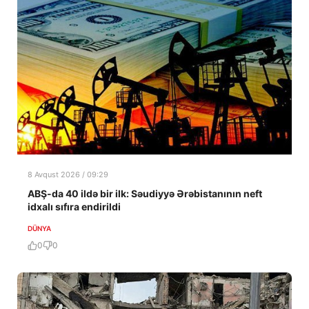
8 Avqust 2026 / 09:29
ABŞ-da 40 ildə bir ilk: Səudiyyə Ərəbistanının neft
idxalı sıfıra endirildi
DÜNYA
0
0