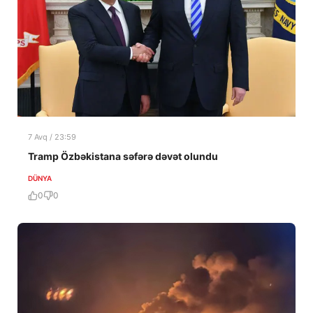
7 Avq / 23:59
Tramp Özbəkistana səfərə dəvət olundu
DÜNYA
0
0