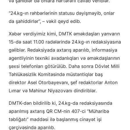
və şahidlər də onlara hərtərəfli cavab veriblər.
“24.kg-ın rəhbərlərinin statusu dəyişməyib, onlar
da şahiddirlər”, – vəkil qeyd edib.
Xəbər verdiyimiz kimi, DMTK əməkdaşları yanvarın
15-də saat 11.00 radələrində 24.kg-ın redaksiyasına
gəliblər. Redaksiyada axtarış aparılıb, informasiya
agentliyinin texniki avadanlıqları və əməkdaşlarının
şəxsi telefonları götürülüb. Daha sonra Dövlət Milli
Təhlükəsizlik Komitəsində müstəntiqlər baş
direktor Asel Otorbayevanı, şef redaktorlar Anton
Lımar və Mahinur Niyazovanı dindiriblər.
DMTK-dən bildirilib ki, 24.kg-da redaksiyasında
aparılmış axtarış QR CM-nin 407-ci “Müharibə
təbliğatı” maddəsi ilə başlanmış cinayət işi
çərçivəsində aparılıb.