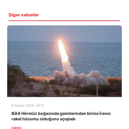
Digər xəbərlər
8 Avqust 2026 / 18:15
BƏƏ Hörmüz boğazında gəmilərindən birinə İranın
raket hücumu olduğunu açıqladı
DÜNYA