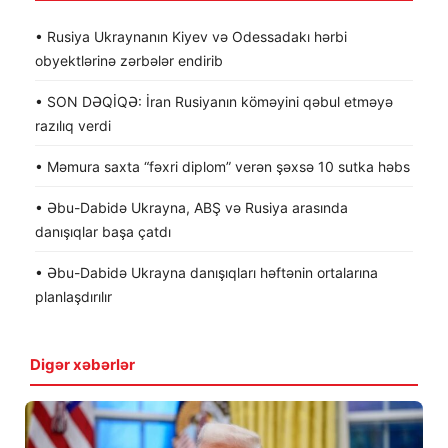
• Rusiya Ukraynanın Kiyev və Odessadakı hərbi
obyektlərinə zərbələr endirib
• SON DƏQİQƏ: İran Rusiyanın köməyini qəbul etməyə
razılıq verdi
• Məmura saxta “fəxri diplom” verən şəxsə 10 sutka həbs
• Əbu-Dabidə Ukrayna, ABŞ və Rusiya arasında
danışıqlar başa çatdı
• Əbu-Dabidə Ukrayna danışıqları həftənin ortalarına
planlaşdırılır
Digər xəbərlər