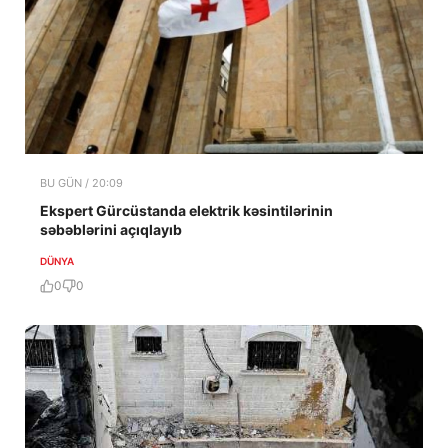
BU GÜN / 20:09
Ekspert Gürcüstanda elektrik kəsintilərinin
səbəblərini açıqlayıb
DÜNYA
0
0