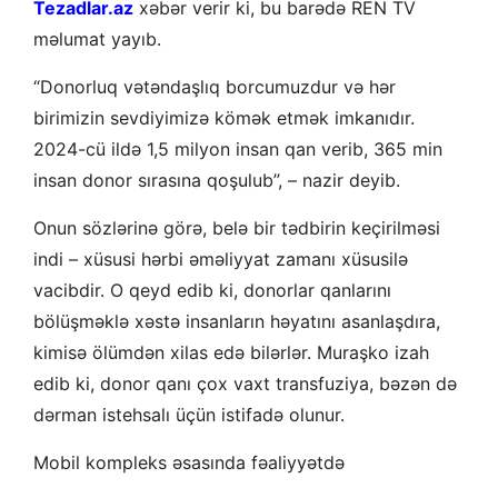
Tezadlar.az
xəbər verir ki, bu barədə REN TV
məlumat yayıb.
“Donorluq vətəndaşlıq borcumuzdur və hər
birimizin sevdiyimizə kömək etmək imkanıdır.
2024-cü ildə 1,5 milyon insan qan verib, 365 min
insan donor sırasına qoşulub”, – nazir deyib.
Onun sözlərinə görə, belə bir tədbirin keçirilməsi
indi – xüsusi hərbi əməliyyat zamanı xüsusilə
vacibdir. O qeyd edib ki, donorlar qanlarını
bölüşməklə xəstə insanların həyatını asanlaşdıra,
kimisə ölümdən xilas edə bilərlər. Muraşko izah
edib ki, donor qanı çox vaxt transfuziya, bəzən də
dərman istehsalı üçün istifadə olunur.
Mobil kompleks əsasında fəaliyyətdə