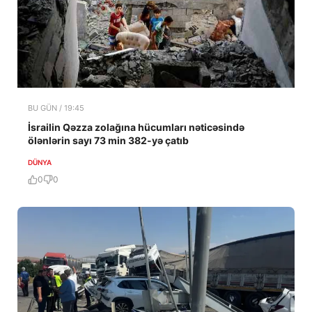
BU GÜN / 19:45
İsrailin Qəzza zolağına hücumları nəticəsində
ölənlərin sayı 73 min 382-yə çatıb
DÜNYA
0
0