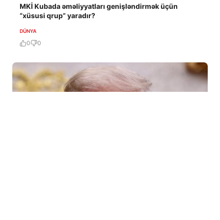
MKİ Kubada əməliyyatları genişləndirmək üçün
“xüsusi qrup” yaradır?
DÜNYA
0
0
6 Avq / 10:09
Tramp ABŞ-da sursat çatışmazlığı haqqında