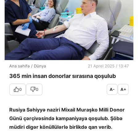
Ana səhifə
/
Dünya
21 Aprel 2025 / 13:47
365 min insan donorlar sırasına qoşulub
0
0
A-
A+
Rusiya Səhiyyə naziri Mixail Muraşko Milli Donor
Günü çərçivəsində kampaniyaya qoşulub. Şöbə
müdiri digər könüllülərlə birlikdə qan verib.