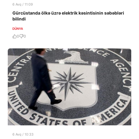
6 Avq / 11:09
Gürcüstanda ölkə üzrə elektrik kəsintisinin səbəbləri
bilindi
DÜNYA
0
0
6 Avq / 10:33