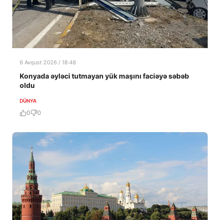
6 Avqust 2026 / 18:48
Konyada əyləci tutmayan yük maşını faciəyə səbəb
oldu
DÜNYA
0
0