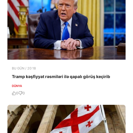
BU GÜN / 20:18
Tramp kəşfiyyat rəsmiləri ilə qapalı görüş keçirib
DÜNYA
0
0