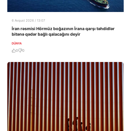
6 Avqust 2026 / 13:07
İran rəsmisi Hörmüz boğazının İrana qarşı təhdidlər
bitənə qədər bağlı qalacağını deyir
DÜNYA
0
0