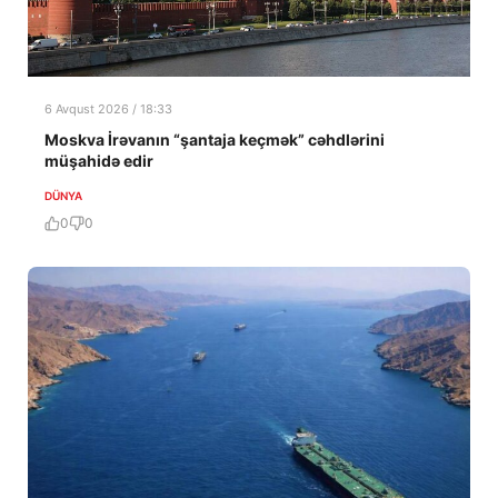
6 Avqust 2026 / 18:33
Moskva İrəvanın “şantaja keçmək” cəhdlərini
müşahidə edir
DÜNYA
0
0