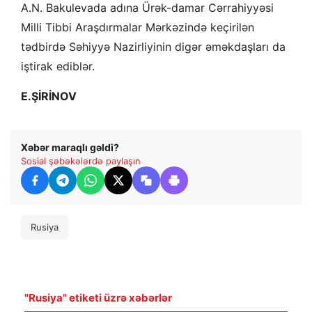
A.N. Bakulevada adına Ürək-damar Cərrahiyyəsi
Milli Tibbi Araşdırmalar Mərkəzində keçirilən
tədbirdə Səhiyyə Nazirliyinin digər əməkdaşları da
iştirak ediblər.
E.ŞİRİNOV
Xəbər maraqlı gəldi?
Sosial şəbəkələrdə paylaşın
Rusiya
"Rusiya" etiketi üzrə xəbərlər