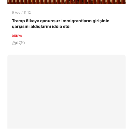
6 Avq / 11:12
Tramp ölkəyə qanunsuz immiqrantların girişinin
qarşısını aldıqlarını iddia etdi
DÜNYA
0
0