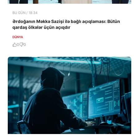
BU GÜN / 18:34
Ərdoğanın Məkkə Sazişi ilə bağlı açıqlaması: Bütün
qardaş ölkələr üçün açıqdır
DÜNYA
0
0