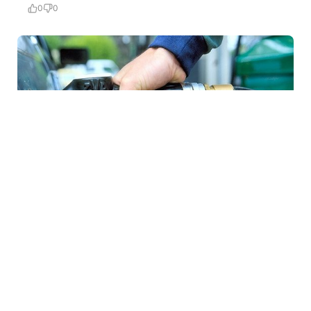
0
0
7 Avq / 16:33
İşğal altındakı Abxaziyada yanacaq böhranı:
Suxumidə kilometrlərlə növbələr yaranıb
DÜNYA
0
0