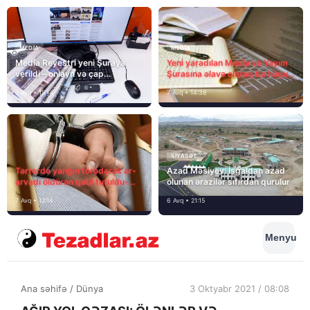
MEDİA
MEDİA
Media Reyestri yeni Şuraya
Yeni yaradılan Media və Yayım
verildi – onlayn və çap
Şurasına əlavə olaraq bu hüquq
mediasını nə gözləyir?
və vəzifələr də verilib
7 Avq • 15:14
7 Avq • 14:38
SIYASƏT
Tərtərdə yanğın törədərək ər-
Azad Məsiyev: İşğaldan azad
arvadı öldürən qatil tutuldu-
olunan ərazilər sıfırdan qurulur
SON DƏQİQƏ
7 Avq • 12:14
6 Avq • 21:15
Menyu
Ana səhifə
/
Dünya
3 Oktyabr 2021 / 08:08