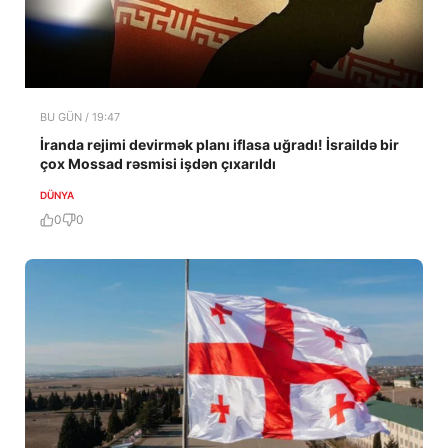
BU GÜN / 19:47
İranda rejimi devirmək planı iflasa uğradı! İsraildə bir
çox Mossad rəsmisi işdən çıxarıldı
DÜNYA
0
0