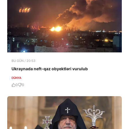
BU GÜN / 20:53
Ukraynada neft-qaz obyektləri vurulub
DÜNYA
0
0