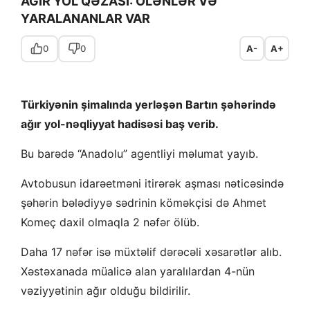
AĞIR YOL QƏZASI: ÖLƏNLƏR VƏ
YARALANANLAR VAR
0
0
A-
A+
Türkiyənin şimalında yerləşən Bartın şəhərində
ağır yol-nəqliyyat hadisəsi baş verib.
Bu barədə “Anadolu” agentliyi məlumat yayıb.
Avtobusun idarəetməni itirərək aşması nəticəsində
şəhərin bələdiyyə sədrinin köməkçisi də Ahmet
Komeç daxil olmaqla 2 nəfər ölüb.
Daha 17 nəfər isə müxtəlif dərəcəli xəsarətlər alıb.
Xəstəxanada müalicə alan yaralılardan 4-nün
vəziyyətinin ağır olduğu bildirilir.