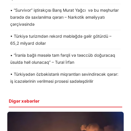
• “Survivor” iştirakçısı Barış Murat Yağcı və bu məşhurlar
barədə də saxlanılma qərarı – Narkotik əməliyyatı
çərçivəsində
• Türkiyə turizmdən rekord məbləğdə gəlir götürdü –
65,2 milyard dollar
• “İranla bağlı məsələ tam fərqli və təəccüb doğuracaq
üsulda həll olunacaq” – Tural İrfan
• Türkiyədən özbəkistanlı miqrantları sevindirəcək qərar:
iş icazələrinin verilməsi prosesi sadələşdirilir
Digər xəbərlər