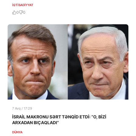
İQTISADIYYAT
0
0
7 Avq / 17:29
İSRAİL MAKRONU SƏRT TƏNQİD ETDİ: “O, BİZİ
ARXADAN BIÇAQLADI”
DÜNYA