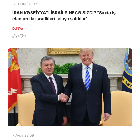
BU GÜN / 18:17
İRAN KƏŞFİYYATI İSRAİLƏ NECƏ SIZDI? “Saxta iş
elanları ilə israilliləri tələyə saldılar”
DÜNYA
0
0
7 Avq / 23:59