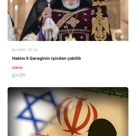
BU GÜN / 20:34
Hakim II Qareginin işindən çəkilib
DÜNYA
0
0