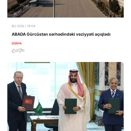
BU GÜN / 19:04
ABADA Gürcüstan sərhədindəki vəziyyəti açıqladı
DÜNYA
0
0