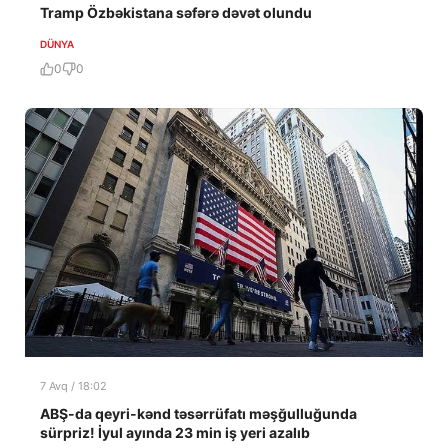
Tramp Özbəkistana səfərə dəvət olundu
DÜNYA
0
0
7 Avq / 18:02
ABŞ-da qeyri-kənd təsərrüfatı məşğulluğunda
sürpriz! İyul ayında 23 min iş yeri azalıb