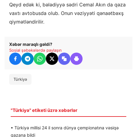
Qeyd edək ki, bələdiyyə sədri Cemal Akın da qəza
vaxtı avtobusda olub. Onun vəziyyəti qənaətbəxş
qiymətləndirilir.
Xəbər maraqlı gəldi?
Sosial şəbəkələrdə paylaşın
Türkiyə
"Türkiyə" etiketi üzrə xəbərlər
• Türkiyə millisi 24 il sonra dünya çempionatına vəsiqə
qazana bildi