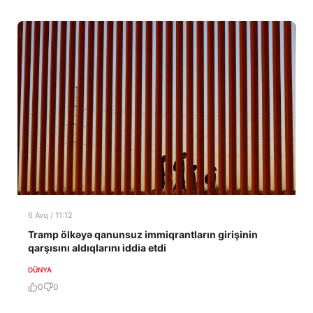
6 Avq / 11:12
Tramp ölkəyə qanunsuz immiqrantların girişinin
qarşısını aldıqlarını iddia etdi
DÜNYA
0
0