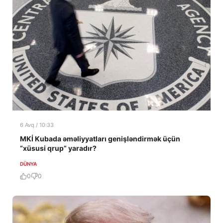
6 Avq / 10:33
MKİ Kubada əməliyyatları genişləndirmək üçün
“xüsusi qrup” yaradır?
DÜNYA
0
0