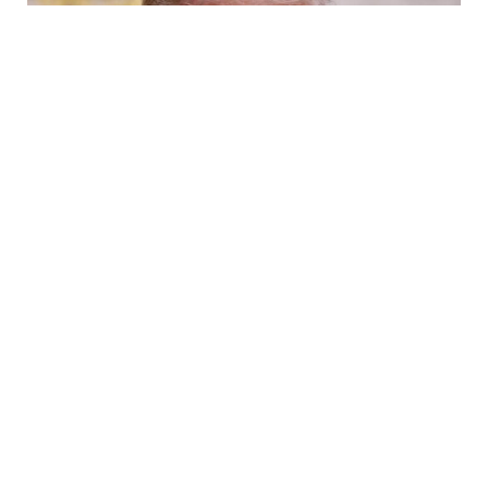
6 Avq / 10:09
Tramp ABŞ-da sursat çatışmazlığı haqqında
məlumatları təkzib etdi
DÜNYA
0
0