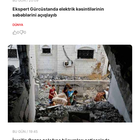
BU GÜN / 20:09
Ekspert Gürcüstanda elektrik kəsintilərinin
səbəblərini açıqlayıb
DÜNYA
0
0
BU GÜN / 19:45