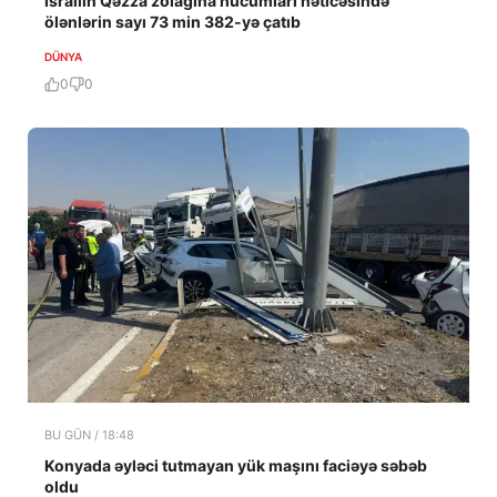
İsrailin Qəzza zolağına hücumları nəticəsində
ölənlərin sayı 73 min 382-yə çatıb
DÜNYA
0
0
BU GÜN / 18:48
Konyada əyləci tutmayan yük maşını faciəyə səbəb
oldu