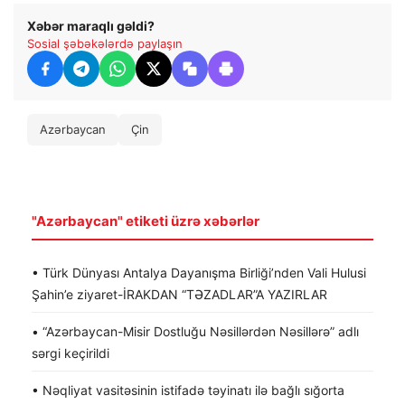
Xəbər maraqlı gəldi?
Sosial şəbəkələrdə paylaşın
Azərbaycan
Çin
"Azərbaycan" etiketi üzrə xəbərlər
• Türk Dünyası Antalya Dayanışma Birliği’nden Vali Hulusi
Şahin’e ziyaret-İRAKDAN “TƏZADLAR”A YAZIRLAR
• “Azərbaycan-Misir Dostluğu Nəsillərdən Nəsillərə” adlı
sərgi keçirildi
• Nəqliyat vasitəsinin istifadə təyinatı ilə bağlı sığorta