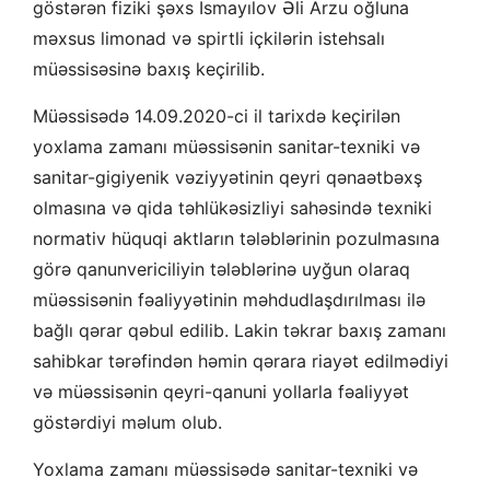
göstərən fiziki şəxs İsmayılov Əli Arzu oğluna
məxsus limonad və spirtli içkilərin istehsalı
müəssisəsinə baxış keçirilib.
Müəssisədə 14.09.2020-ci il tarixdə keçirilən
yoxlama zamanı müəssisənin sanitar-texniki və
sanitar-gigiyenik vəziyyətinin qeyri qənaətbəxş
olmasına və qida təhlükəsizliyi sahəsində texniki
normativ hüquqi aktların tələblərinin pozulmasına
görə qanunvericiliyin tələblərinə uyğun olaraq
müəssisənin fəaliyyətinin məhdudlaşdırılması ilə
bağlı qərar qəbul edilib. Lakin təkrar baxış zamanı
sahibkar tərəfindən həmin qərara riayət edilmədiyi
və müəssisənin qeyri-qanuni yollarla fəaliyyət
göstərdiyi məlum olub.
Yoxlama zamanı müəssisədə sanitar-texniki və