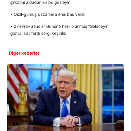
şirkətini aldadanları bu gözləyir
• Qızıl-gümüş bazarında eniş baş verib
• 2 Fevral-Gənclər Gününə həsr olunmuş “Gələcəyin
gənci” adlı fərdi sərgi keçirilib
Digər xəbərlər