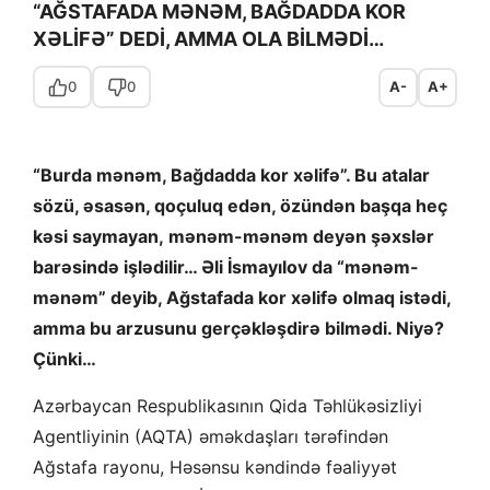
“AĞSTAFADA MƏNƏM, BAĞDADDA KOR
XƏLİFƏ” DEDİ, AMMA OLA BİLMƏDİ…
0
0
A-
A+
“Burda mənəm, Bağdadda kor xəlifə”. Bu atalar
sözü, əsasən, qoçuluq edən, özündən başqa heç
kəsi saymayan,
mənəm-mənəm deyən şəxslər
barəsində işlədilir… Əli İsmayılov da “mənəm-
mənəm” deyib, Ağstafada kor xəlifə olmaq istədi,
amma bu arzusunu gerçəkləşdirə bilmədi. Niyə?
Çünki…
Azərbaycan Respublikasının Qida Təhlükəsizliyi
Agentliyinin (AQTA) əməkdaşları tərəfindən
Ağstafa rayonu, Həsənsu kəndində fəaliyyət