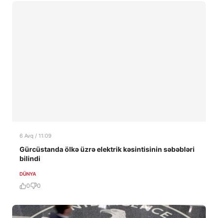
6 Avq / 11:09
Gürcüstanda ölkə üzrə elektrik kəsintisinin səbəbləri
bilindi
DÜNYA
0
0