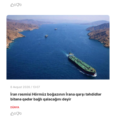
0
0
6 Avqust 2026 / 13:07
İran rəsmisi Hörmüz boğazının İrana qarşı təhdidlər
bitənə qədər bağlı qalacağını deyir
DÜNYA
0
0