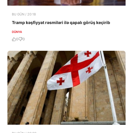
BU GÜN / 20:18
Tramp kəşfiyyat rəsmiləri ilə qapalı görüş keçirib
DÜNYA
0
0