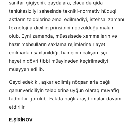
sanitar-gigiyenik qaydalara, eləcə də qida
təhlükəsizliyi sahəsində texniki-normativ hüquqi
aktların tələblərinə əməl edilmədiyi, istehsal zamanı
texnoloji ardıcıllıq prinsipinin pozulduğu məlum
olub. Eyni zamanda, müəssisədə xammalların və
hazır məhsulların saxlama rejimlərinə riayət
edilmədən saxlanıldığı, həmçinin çalışan işçi
heyətin dövri tibbi müayinədən keçirilmədiyi
müəyyən edilib.
Qeyd edək ki, aşkar edilmiş nöqsanlarla bağlı
qanunvericiliyin tələblərinə uyğun olaraq müvafiq
tədbirlər görülüb. Faktla bağlı araşdırmalar davam
etdirilir.
E.ŞİRİNOV