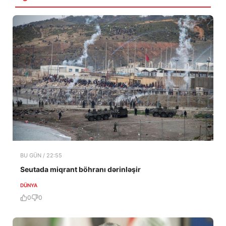
BU GÜN / 22:55
Seutada miqrant böhranı dərinləşir
DÜNYA
0
0