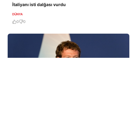
İtaliyanı isti dalğası vurdu
DÜNYA
0
0
5 Avq / 14:24
Hindistan parlamenti Mark Zukerberqdən üzr tələb
etdi – 3 gün vaxt verildi