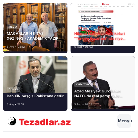
MEDİA
MACARLARIN KİTAB
Hikmət Hacıyevin bu fikirləri
XƏZİNƏSİ- AKADEMİK YAZIR
“Türkiye Gazetesi”ndə niyə
təhrif edilib?
6 Avq • 08:12
6 Avq • 08:02
CƏMIYYƏT
DÜNYA
Azad Məsiyev: Gürcüstan
İran XİN başçısı Pakistana gedir
NATO-da real perspektiv
görmür
5 Avq • 22:37
5 Avq • 20:08
Menyu