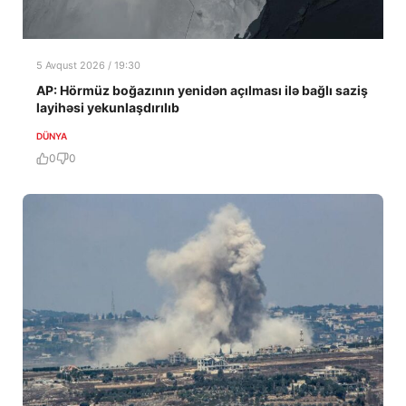
5 Avqust 2026 / 19:30
AP: Hörmüz boğazının yenidən açılması ilə bağlı saziş
layihəsi yekunlaşdırılıb
DÜNYA
0
0