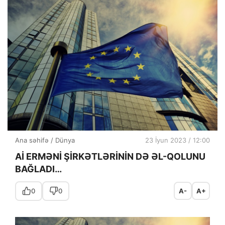
Ana səhifə
/
Dünya
23 İyun 2023 / 12:00
Aİ ERMƏNİ ŞİRKƏTLƏRİNİN DƏ ƏL-QOLUNU
BAĞLADI…
0
0
A-
A+