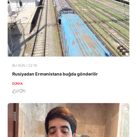
BU GÜN / 22:19
Rusiyadan Ermənistana buğda göndərilir
DÜNYA
0
0