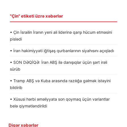
"Çin" etiketi üzrə xəbərlər
• Çin İsrailin İranın yeni ali liderinə qarşı hücum etməsini
pislədi
• İran hakimiyyəti iğtişaş qurbanlarının siyahısını açıqladı
• SON DƏQİQƏ: İran ABŞ ilə danışıqlar üçün şərt irəli
sürüb
• Tramp ABŞ və Kuba arasında razılığa gəlmək istəyini
bildirib
• Xüsusi hərbi əməliyyata son qoymaq üçün variantlar
belə qiymətləndirildi
Digər xəbərlər