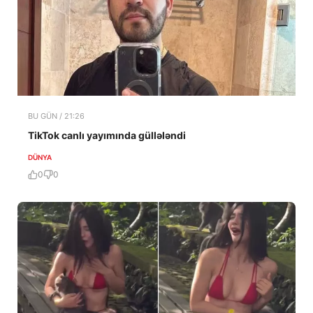
BU GÜN / 21:26
TikTok canlı yayımında güllələndi
DÜNYA
0
0