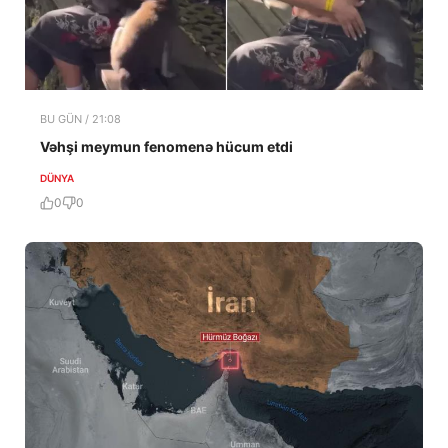
BU GÜN / 21:08
Vəhşi meymun fenomenə hücum etdi
DÜNYA
0
0