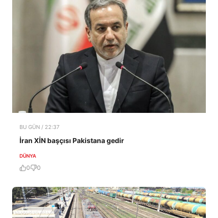
BU GÜN / 22:37
İran XİN başçısı Pakistana gedir
DÜNYA
0
0