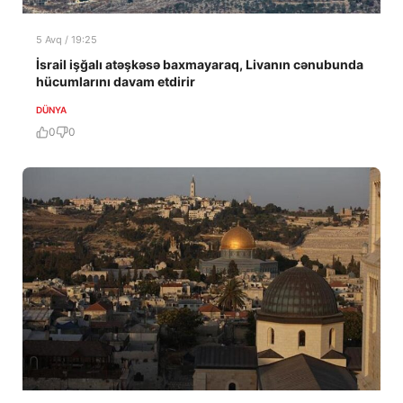
5 Avq / 19:25
İsrail işğalı atəşkəsə baxmayaraq, Livanın cənubunda
hücumlarını davam etdirir
DÜNYA
0
0