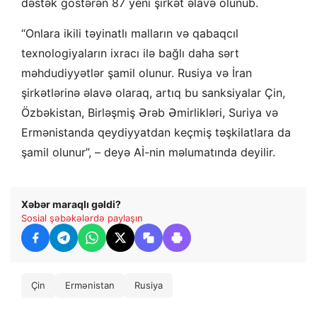
dəstək göstərən 87 yeni şirkət əlavə olunub.
“Onlara ikili təyinatlı malların və qabaqcıl
texnologiyaların ixracı ilə bağlı daha sərt
məhdudiyyətlər şamil olunur. Rusiya və İran
şirkətlərinə əlavə olaraq, artıq bu sanksiyalar Çin,
Özbəkistan, Birləşmiş Ərəb Əmirlikləri, Suriya və
Ermənistanda qeydiyyatdan keçmiş təşkilatlara da
şamil olunur”, – deyə Aİ-nin məlumatında deyilir.
Xəbər maraqlı gəldi?
Sosial şəbəkələrdə paylaşın
Çin
Ermənistan
Rusiya