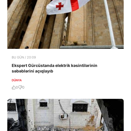
BU GÜN / 20:09
Ekspert Gürcüstanda elektrik kəsintilərinin
səbəblərini açıqlayıb
DÜNYA
0
0