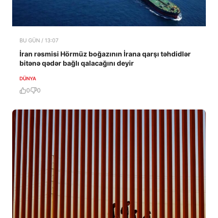
BU GÜN / 13:07
İran rəsmisi Hörmüz boğazının İrana qarşı təhdidlər
bitənə qədər bağlı qalacağını deyir
DÜNYA
0
0