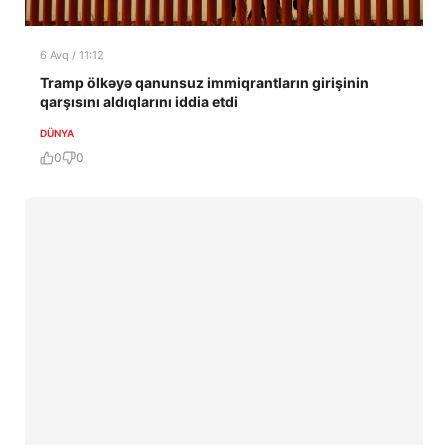
6 Avq / 11:12
Tramp ölkəyə qanunsuz immiqrantların girişinin
qarşısını aldıqlarını iddia etdi
DÜNYA
0
0