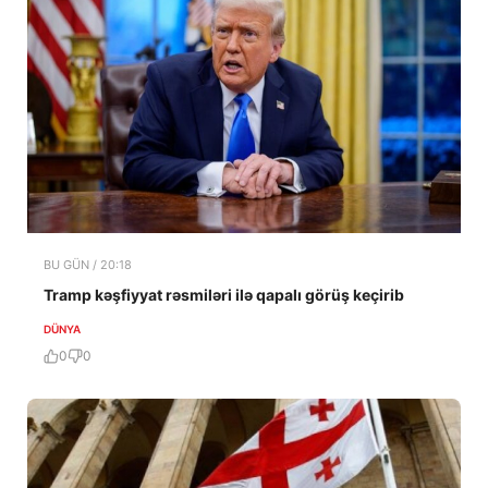
BU GÜN / 20:18
Tramp kəşfiyyat rəsmiləri ilə qapalı görüş keçirib
DÜNYA
0
0