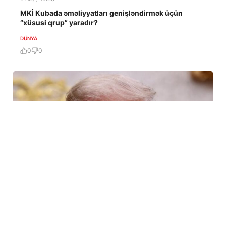
MKİ Kubada əməliyyatları genişləndirmək üçün
“xüsusi qrup” yaradır?
DÜNYA
0
0
6 Avq / 10:09
Tramp ABŞ-da sursat çatışmazlığı haqqında