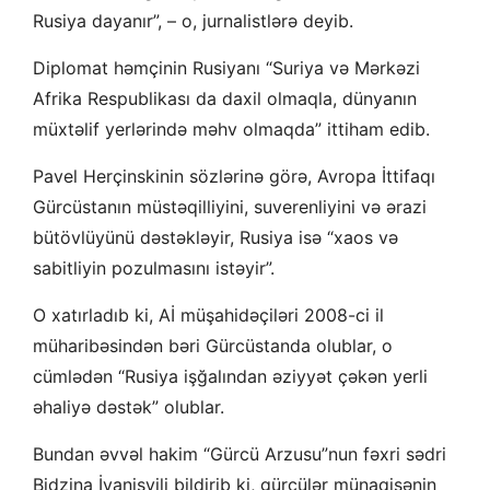
Rusiya dayanır”, – o, jurnalistlərə deyib.
Diplomat həmçinin Rusiyanı “Suriya və Mərkəzi
Afrika Respublikası da daxil olmaqla, dünyanın
müxtəlif yerlərində məhv olmaqda” ittiham edib.
Pavel Herçinskinin sözlərinə görə, Avropa İttifaqı
Gürcüstanın müstəqilliyini, suverenliyini və ərazi
bütövlüyünü dəstəkləyir, Rusiya isə “xaos və
sabitliyin pozulmasını istəyir”.
O xatırladıb ki, Aİ müşahidəçiləri 2008-ci il
müharibəsindən bəri Gürcüstanda olublar, o
cümlədən “Rusiya işğalından əziyyət çəkən yerli
əhaliyə dəstək” olublar.
Bundan əvvəl hakim “Gürcü Arzusu”nun fəxri sədri
Bidzina İvanişvili bildirib ki, gürcülər münaqişənin