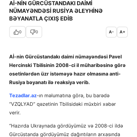
Aİ-NİN GÜRCÜSTANDAKI DAİMİ
NÜMAYƏNDƏSİ RUSİYA ƏLEYHİNƏ
BƏYANATLA ÇIXIŞ EDİB
0
0
A-
A+
Aİ-nin Gürcüstandakı daimi nümayəndəsi Pavel
Hercinski Tbilisinin 2008-ci il müharibəsinə görə
osetinlərdən üzr istəməyə hazır olmasına anti-
Rusiya bəyanatı ilə reaksiya verib.
Tezadlar.az
-ın məlumatına görə, bu barədə
“VZQLYAD” qəzetinin Tbilisidəki müxbiri xəbər
verir.
“Hazırda Ukraynada gördüyümüz və 2008-ci ildə
Gürcüstanda gördüyümüz dağıntıların arxasında