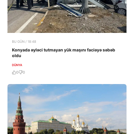
BU GÜN / 18:48
Konyada əyləci tutmayan yük maşını faciəyə səbəb
oldu
DÜNYA
0
0