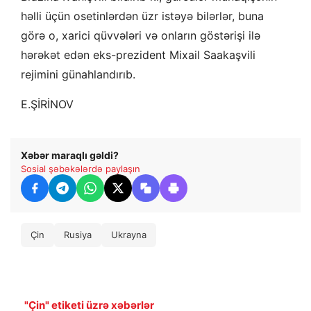
həlli üçün osetinlərdən üzr istəyə bilərlər, buna
görə o, xarici qüvvələri və onların göstərişi ilə
hərəkət edən eks-prezident Mixail Saakaşvili
rejimini günahlandırıb.
E.ŞİRİNOV
Xəbər maraqlı gəldi?
Sosial şəbəkələrdə paylaşın
Çin
Rusiya
Ukrayna
"Çin" etiketi üzrə xəbərlər