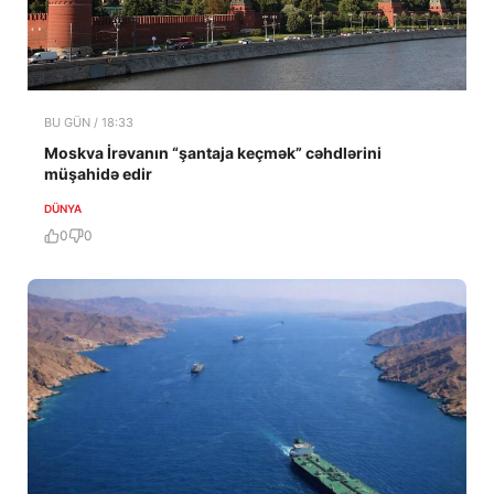
BU GÜN / 18:33
Moskva İrəvanın “şantaja keçmək” cəhdlərini
müşahidə edir
DÜNYA
0
0