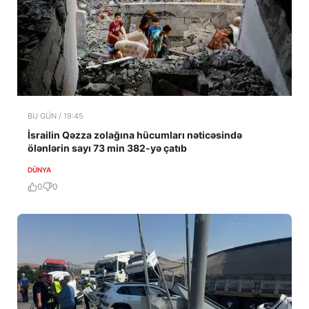
BU GÜN / 19:45
İsrailin Qəzza zolağına hücumları nəticəsində
ölənlərin sayı 73 min 382-yə çatıb
DÜNYA
0
0