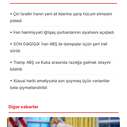
• Çin İsrailin İranın yeni ali liderinə qarşı hücum etməsini
pislədi
• İran hakimiyyəti iğtişaş qurbanlarının siyahısını açıqladı
• SON DƏQİQƏ: İran ABŞ ilə danışıqlar üçün şərt irəli
sürüb
• Tramp ABŞ və Kuba arasında razılığa gəlmək istəyini
bildirib
• Xüsusi hərbi əməliyyata son qoymaq üçün variantlar
belə qiymətləndirildi
Digər xəbərlər