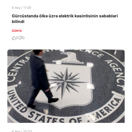
6 Avq / 11:09
Gürcüstanda ölkə üzrə elektrik kəsintisinin səbəbləri
bilindi
DÜNYA
0
0
6 Avq / 10:33