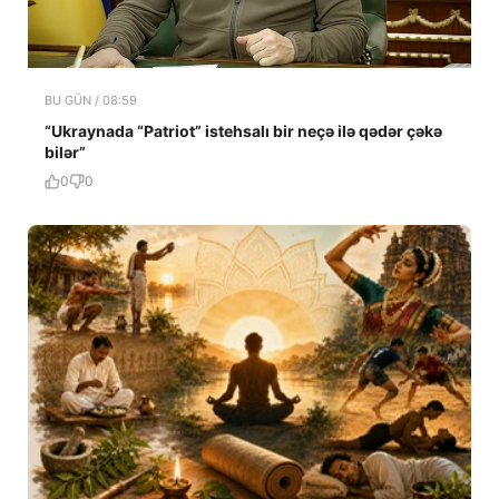
BU GÜN / 08:59
“Ukraynada “Patriot” istehsalı bir neçə ilə qədər çəkə
bilər”
0
0