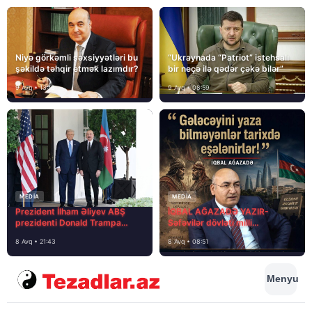
Niyə görkəmli şəxsiyyətləri bu
“Ukraynada “Patriot” istehsalı
şəkildə təhqir etmək lazımdır?
bir neçə ilə qədər çəkə bilər”
9 Avq • 13:16
9 Avq • 08:59
MEDİA
MEDİA
Prezident İlham Əliyev ABŞ
İQBAL AĞAZADƏ YAZIR-
prezidenti Donald Trampa
Səfəvilər dövləti milli
məktubunda yazıb ki…
dövlətdirmi?
8 Avq • 21:43
8 Avq • 08:51
Menyu