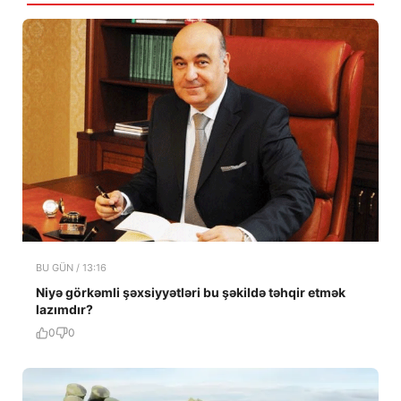
BU GÜN / 13:16
Niyə görkəmli şəxsiyyətləri bu şəkildə təhqir etmək
lazımdır?
0
0