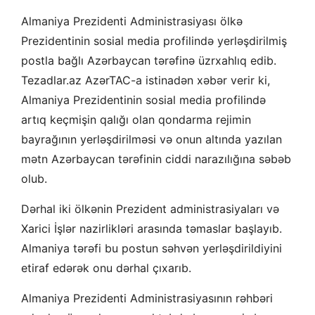
Almaniya Prezidenti Administrasiyası ölkə
Prezidentinin sosial media profilində yerləşdirilmiş
postla bağlı Azərbaycan tərəfinə üzrxahlıq edib.
Tezadlar.az AzərTAC-a istinadən xəbər verir ki,
Almaniya Prezidentinin sosial media profilində
artıq keçmişin qalığı olan qondarma rejimin
bayrağının yerləşdirilməsi və onun altında yazılan
mətn Azərbaycan tərəfinin ciddi narazılığına səbəb
olub.
Dərhal iki ölkənin Prezident administrasiyaları və
Xarici İşlər nazirlikləri arasında təmaslar başlayıb.
Almaniya tərəfi bu postun səhvən yerləşdirildiyini
etiraf edərək onu dərhal çıxarıb.
Almaniya Prezidenti Administrasiyasının rəhbəri