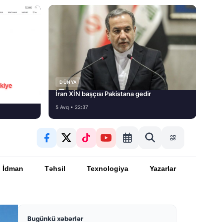
DÜNYA
rkiye
İran XİN başçısı Pakistana gedir
5 Avq • 22:37
İdman
Təhsil
Texnologiya
Yazarlar
Bugünkü xəbərlər