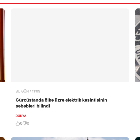
BU GÜN / 11:09
Gürcüstanda ölkə üzrə elektrik kəsintisinin
səbəbləri bilindi
DÜNYA
0
0