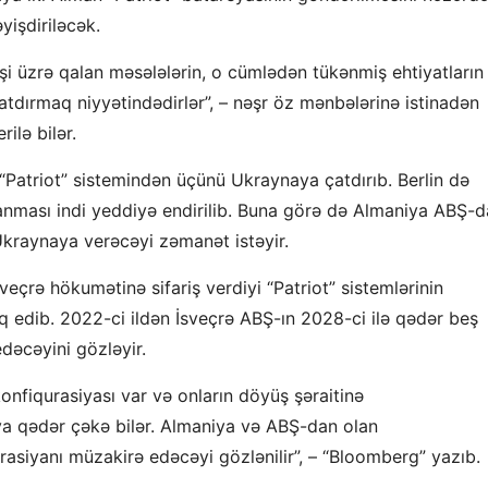
yişdiriləcək.
işi üzrə qalan məsələlərin, o cümlədən tükənmiş ehtiyatların
 çatdırmaq niyyətindədirlər”, – nəşr öz mənbələrinə istinadən
ilə bilər.
 “Patriot” sistemindən üçünü Ukraynaya çatdırıb. Berlin də
anması indi yeddiyə endirilib. Buna görə də Almaniya ABŞ-
ı Ukraynaya verəcəyi zəmanət istəyir.
veçrə hökumətinə sifariş verdiyi “Patriot” sistemlərinin
q edib. 2022-ci ildən İsveçrə ABŞ-ın 2028-ci ilə qədər beş
əcəyini gözləyir.
i konfiqurasiyası var və onların döyüş şəraitinə
ya qədər çəkə bilər. Almaniya və ABŞ-dan olan
urasiyanı müzakirə edəcəyi gözlənilir”, – “Bloomberg” yazıb.