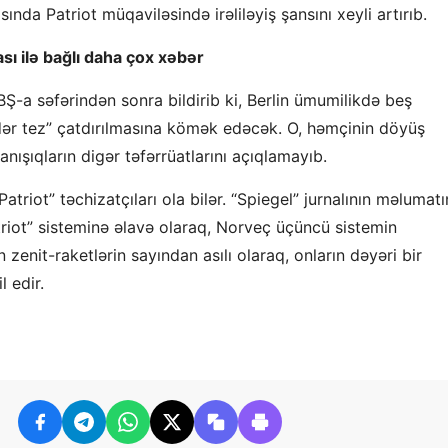
nda Patriot müqaviləsində irəliləyiş şansını xeyli artırıb.
sı ilə bağlı daha çox xəbər
BŞ-a səfərindən sonra bildirib ki, Berlin ümumilikdə beş
ər tez” çatdırılmasına kömək edəcək. O, həmçinin döyüş
danışıqların digər təfərrüatlarını açıqlamayıb.
triot” təchizatçıları ola bilər. “Spiegel” jurnalının məlumat
triot” sisteminə əlavə olaraq, Norveç üçüncü sistemin
n zenit-raketlərin sayından asılı olaraq, onların dəyəri bir
l edir.