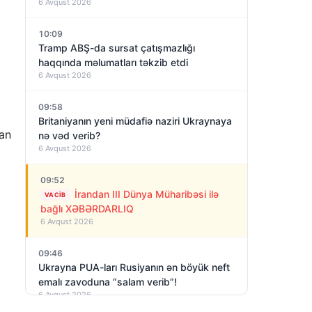
6 Avqust 2026
10:09
Tramp ABŞ-da sursat çatışmazlığı
haqqında məlumatları təkzib etdi
6 Avqust 2026
09:58
Britaniyanın yeni müdafiə naziri Ukraynaya
dan
nə vəd verib?
6 Avqust 2026
09:52
İrandan III Dünya Müharibəsi ilə
VACIB
bağlı XƏBƏRDARLIQ
6 Avqust 2026
09:46
Ukrayna PUA-ları Rusiyanın ən böyük neft
emalı zavoduna “salam verib”!
6 Avqust 2026