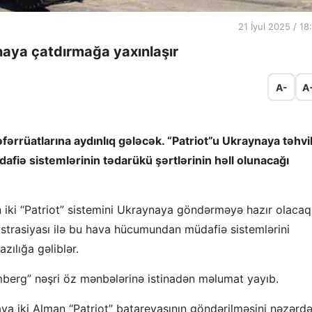
21 İyul 2025 / 18
naya çatdırmağa yaxınlaşır
A-
A
ərrüatlarına aydınlıq gələcək. “Patriot”u Ukraynaya təhvi
ə sistemlərinin tədarükü şərtlərinin həll olunacağı
 iki “Patriot” sistemini Ukraynaya göndərməyə hazır olacaq
strasiyası ilə bu hava hücumundan müdafiə sistemlərini
zılığa gəliblər.
mberg” nəşri öz mənbələrinə istinadən məlumat yayıb.
a iki Alman “Patriot” batareyasının göndərilməsini nəzərd