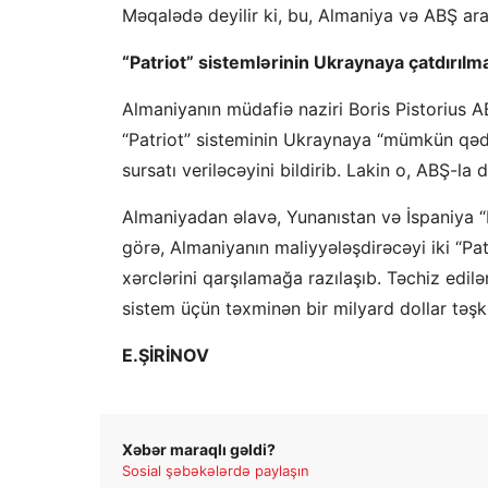
Məqalədə deyilir ki, bu, Almaniya və ABŞ arası
“Patriot” sistemlərinin Ukraynaya çatdırılma
Almaniyanın müdafiə naziri Boris Pistorius A
“Patriot” sisteminin Ukraynaya “mümkün qəd
sursatı veriləcəyini bildirib. Lakin o, ABŞ-la 
Almaniyadan əlavə, Yunanıstan və İspaniya “Pa
görə, Almaniyanın maliyyələşdirəcəyi iki “Pa
xərclərini qarşılamağa razılaşıb. Təchiz edilə
sistem üçün təxminən bir milyard dollar təşki
E.ŞİRİNOV
Xəbər maraqlı gəldi?
Sosial şəbəkələrdə paylaşın