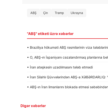
ABŞ
Çin
Tramp
Ukrayna
"ABŞ" etiketi üzrə xəbərlər
• Braziliya hökuməti ABŞ rəsmilərinin viza tələblərin
• O, ABŞ-ın İspaniyanı cəzalandırmaq planlarına be
• İran atəşkəsin uzadılmasını tələb etmədi
• İran Silahlı Qüvvələrindən ABŞ-a XƏBƏRDARLIQ: Y
• ABŞ-ın İran limanlarını blokada etməsi səbəbindən
Digər xəbərlər