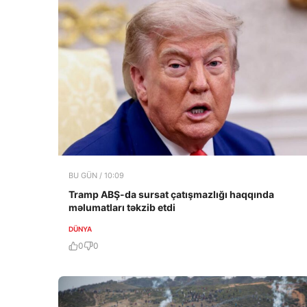
BU GÜN / 10:09
Tramp ABŞ-da sursat çatışmazlığı haqqında
məlumatları təkzib etdi
DÜNYA
0
0