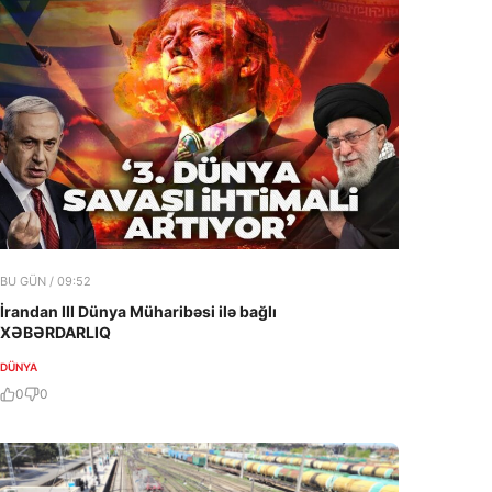
BU GÜN / 09:52
İrandan III Dünya Müharibəsi ilə bağlı
XƏBƏRDARLIQ
DÜNYA
0
0