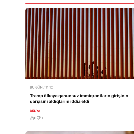
BU GÜN / 11:12
Tramp ölkəyə qanunsuz immiqrantların girişinin
qarşısını aldıqlarını iddia etdi
DÜNYA
0
0