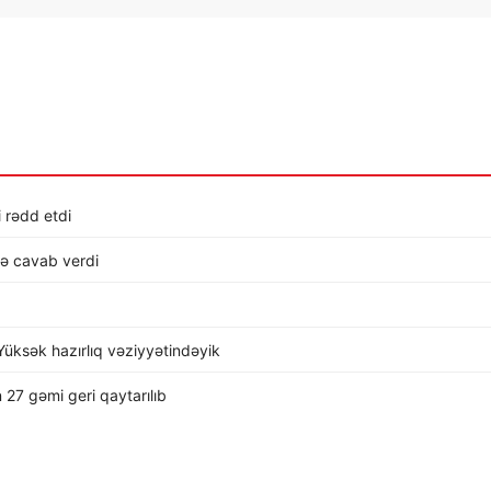
i rədd etdi
lə cavab verdi
üksək hazırlıq vəziyyətindəyik
 27 gəmi geri qaytarılıb