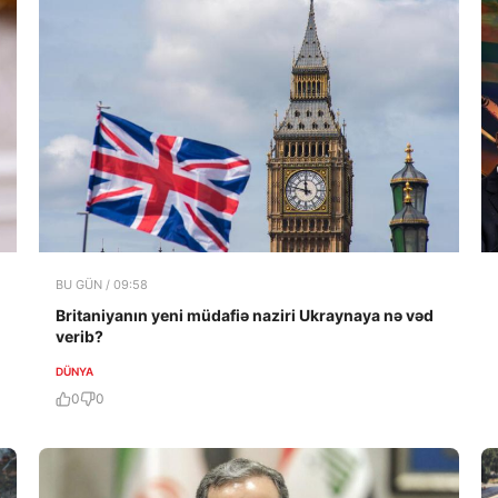
BU GÜN / 09:58
Britaniyanın yeni müdafiə naziri Ukraynaya nə vəd
verib?
DÜNYA
0
0