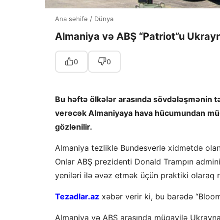
Ana səhifə
/
Dünya
Almaniya və ABŞ “Patriot”u Ukray
0
0
Bu həftə ölkələr arasında sövdələşmənin təf
verəcək Almaniyaya hava hücumundan müdafi
gözlənilir.
Almaniya tezliklə Bundesverlə xidmətdə olan
Onlar ABŞ prezidenti Donald Trampın admini
yeniləri ilə əvəz etmək üçün praktiki olaraq ra
Tezadlar.az
xəbər verir ki, bu barədə “Bloo
Almaniya və ABŞ arasında müqavilə Ukraynay