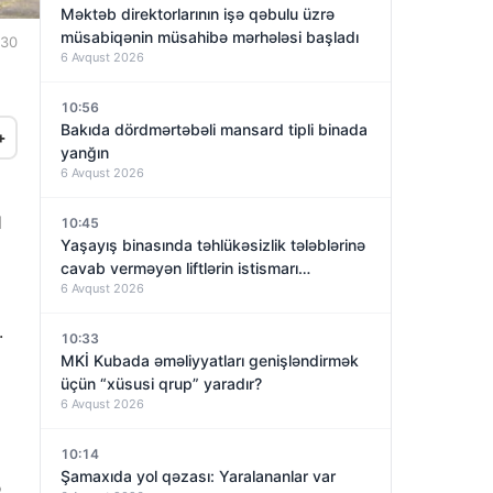
Məktəb direktorlarının işə qəbulu üzrə
müsabiqənin müsahibə mərhələsi başladı
:30
6 Avqust 2026
10:56
Bakıda dördmərtəbəli mansard tipli binada
+
yanğın
6 Avqust 2026
l
10:45
Yaşayış binasında təhlükəsizlik tələblərinə
cavab verməyən liftlərin istismarı
6 Avqust 2026
dayandırıldı – VİDEO
.
10:33
MKİ Kubada əməliyyatları genişləndirmək
üçün “xüsusi qrup” yaradır?
6 Avqust 2026
10:14
Şamaxıda yol qəzası: Yaralananlar var
ə