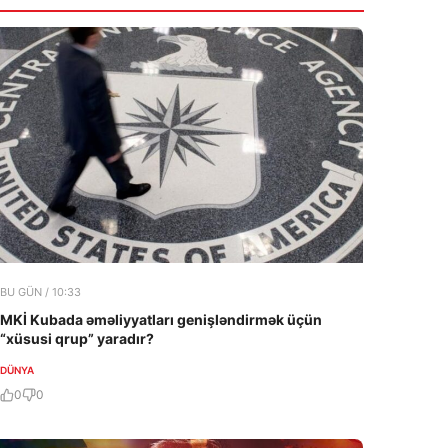
BU GÜN / 10:33
MKİ Kubada əməliyyatları genişləndirmək üçün
“xüsusi qrup” yaradır?
DÜNYA
0
0