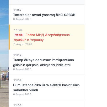
11:47
Tərtərdə ər-arvad yanaraq öldü-SƏBƏB
6 Avqust 2026
11:26
Глава МИД Азербайджана
VACIB
прибыл в Украину
6 Avqust 2026
11:12
Tramp ölkəyə qanunsuz immiqrantların
girişinin qarşısını aldıqlarını iddia etdi
6 Avqust 2026
11:09
Gürcüstanda ölkə üzrə elektrik kəsintisinin
səbəbləri bilindi
6 Avqust 2026
11:03