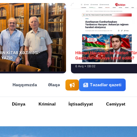
IN KİTAB XƏZİNƏSİ-
Hikmət Hacıyevin bu fikirləri “Tü
 YAZIR
Gazetesi”ndə niyə təhrif edilib?
6 Avq • 08:02
Haqqımızda
Əlaqə
Təzadlar qazeti
Dünya
Kriminal
İqtisadiyyat
Cəmiyyət