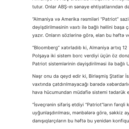
tutur. Onlar ABŞ-ın sənaye ehtiyatlarından də
“Almaniya və Amerika rəsmiləri “Patriot” saz
dəyişdirilməsinin vaxtı ilə bağlı həllini başa
yazır. Onların sözlərinə görə, elan bu həftə ver
“Bloomberg” xatırladıb ki, Almaniya artıq 12
Polşaya iki sistem borc verdiyi üçün öz don
Patriot sistemlərinin dəyişdirilməsi ilə bağl
Nəşr onu da qeyd edir ki, Birləşmiş Ştatlar İs
vaxtında çatdırılmayacağı barədə xəbərdarlı
hava hücumundan müdafiə sistemi tədarük ed
“İsveçrənin sifariş etdiyi “Patriot”ların fərql
uyğunlaşdırılması, mənbələrə görə, səkkiz a
danışıqlarçıların bu həftə bu yenidən konfiq