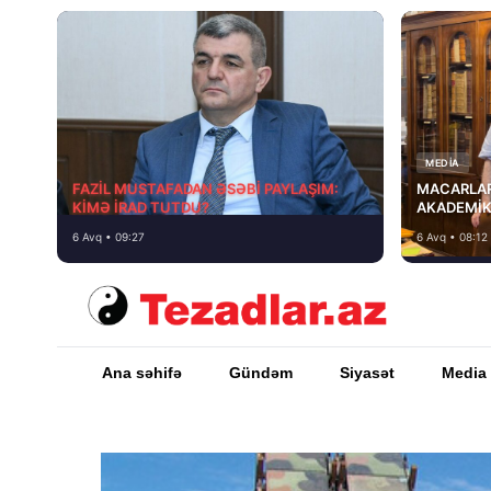
MEDİA
FAZİL MUSTAFADAN ƏSƏBİ PAYLAŞIM:
MACARLAR
KİMƏ İRAD TUTDU?
AKADEMİK
6 Avq • 09:27
6 Avq • 08:12
Ana səhifə
Gündəm
Siyasət
Media