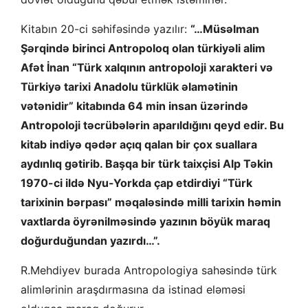
Kitabın 20-ci səhifəsində yazılır:
“…Müsəlman
Şərqində birinci Antropoloq olan türkiyəli alim
Afət İnan “Türk xalqının antropoloji xarakteri və
Türkiyə tarixi Anadolu türklük əlamətinin
vətənidir” kitabında 64 min insan üzərində
Antropoloji təcrübələrin aparıldığını qeyd edir. Bu
kitab indiyə qədər açıq qalan bir çox suallara
aydınlıq gətirib. Başqa bir türk taixçisi Alp Təkin
1970-ci ildə Nyu-Yorkda çap etdirdiyi “Türk
tarixinin bərpası” məqaləsində milli tarixin həmin
vaxtlarda öyrənilməsində yazının böyük maraq
doğurduğundan yazırdı…”.
R.Mehdiyev burada Antropologiya sahəsində türk
alimlərinin araşdırmasına da istinad eləməsi