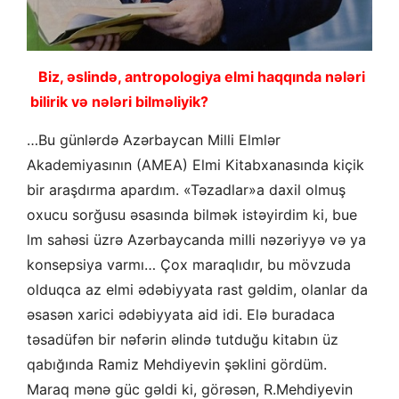
Biz, əslində, antropologiya elmi haqqında nələri
bilirik və nələri bilməliyik?
…Bu günlərdə Azərbaycan Milli Elmlər
Akademiyasının (AMEA) Elmi Kitabxanasında kiçik
bir araşdırma apardım. «Təzadlar»a daxil olmuş
oxucu sorğusu əsasında bilmək istəyirdim ki, bue
lm sahəsi üzrə Azərbaycanda milli nəzəriyyə və ya
konsepsiya varmı… Çox maraqlıdır, bu mövzuda
olduqca az elmi ədəbiyyata rast gəldim, olanlar da
əsasən xarici ədəbiyyata aid idi. Elə buradaca
təsadüfən bir nəfərin əlində tutduğu kitabın üz
qabığında Ramiz Mehdiyevin şəklini gördüm.
Maraq mənə güc gəldi ki, görəsən, R.Mehdiyevin