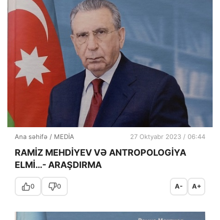
Ana səhifə
/
MEDİA
27 Oktyabr 2023 / 06:44
RAMİZ MEHDİYEV VƏ ANTROPOLOGİYA
ELMİ…- ARAŞDIRMA
0
0
A-
A+