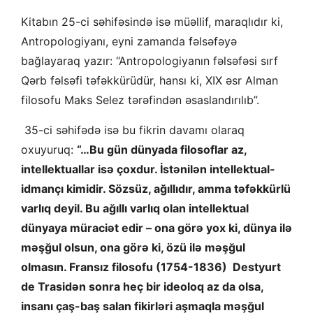
Kitabın 25-ci səhifəsində isə müəllif, maraqlıdır ki,
Antropologiyanı, eyni zamanda fəlsəfəyə
bağlayaraq yazır: “Antropologiyanın fəlsəfəsi sırf
Qərb fəlsəfi təfəkkürüdür, hansı ki, XIX əsr Alman
filosofu Maks Selez tərəfindən əsaslandırılıb”.
35-ci səhifədə isə bu fikrin davamı olaraq
oxuyuruq:
“…Bu gün dünyada filosoflar az,
intellektuallar isə çoxdur. İstənilən intellektual-
idmançı kimidir. Sözsüz, ağıllıdır, amma təfəkkürlü
varlıq deyil. Bu ağıllı varlıq olan intellektual
dünyaya müraciət edir – ona görə yox ki, dünya ilə
məşğul olsun, ona görə ki, özü ilə məşğul
olmasın. Fransız filosofu (1754-1836) Destyurt
de Trasidən sonra heç bir ideoloq az da olsa,
insanı çaş-baş salan fikirləri aşmaqla məşğul