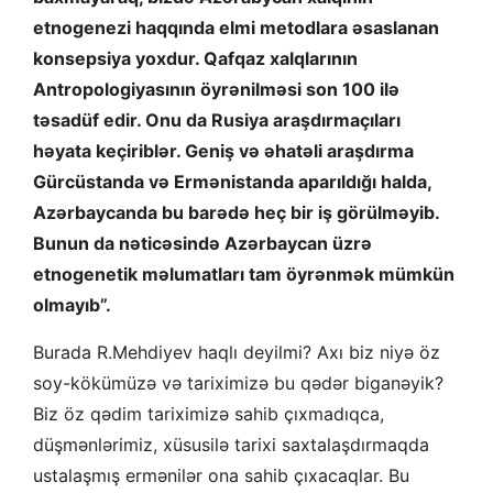
etnogenezi haqqında elmi metodlara əsaslanan
konsepsiya yoxdur. Qafqaz xalqlarının
Antropologiyasının öyrənilməsi son 100 ilə
təsadüf edir. Onu da Rusiya araşdırmaçıları
həyata keçiriblər. Geniş və əhatəli araşdırma
Gürcüstanda və Ermənistanda aparıldığı halda,
Azərbaycanda bu barədə heç bir iş görülməyib.
Bunun da nəticəsində Azərbaycan üzrə
etnogenetik məlumatları tam öyrənmək mümkün
olmayıb”.
Burada R.Mehdiyev haqlı deyilmi? Axı biz niyə öz
soy-kökümüzə və tariximizə bu qədər biganəyik?
Biz öz qədim tariximizə sahib çıxmadıqca,
düşmənlərimiz, xüsusilə tarixi saxtalaşdırmaqda
ustalaşmış ermənilər ona sahib çıxacaqlar. Bu