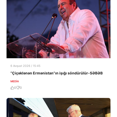
6 Avqust 2026 / 15:45
“Çiçəklənən Ermənistan”ın işığı söndürülür-SƏBƏB
MEDİA
0
0