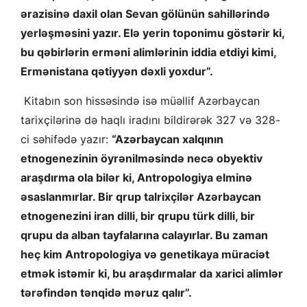
ərazisinə daxil olan Sevan gölünün sahillərində
yerləşməsini yazır. Elə yerin toponimu göstərir ki,
bu qəbirlərin erməni alimlərinin iddia etdiyi kimi,
Ermənistana qətiyyən dəxli yoxdur”.
Kitabın son hissəsində isə müəllif Azərbaycan
tarixçilərinə də haqlı iradını bildirərək 327 və 328-
ci səhifədə yazır:
“Azərbaycan xalqının
etnogenezinin öyrənilməsində necə obyektiv
araşdırma ola bilər ki, Antropologiya elminə
əsaslanmırlar. Bir qrup talrixçilər Azərbaycan
etnogenezini iran dilli, bir qrupu türk dilli, bir
qrupu da alban tayfalarına calayırlar. Bu zaman
heç kim Antropologiya və genetikaya müraciət
etmək istəmir ki, bu araşdırmalar da xarici alimlər
tərəfindən tənqidə məruz qalır”.