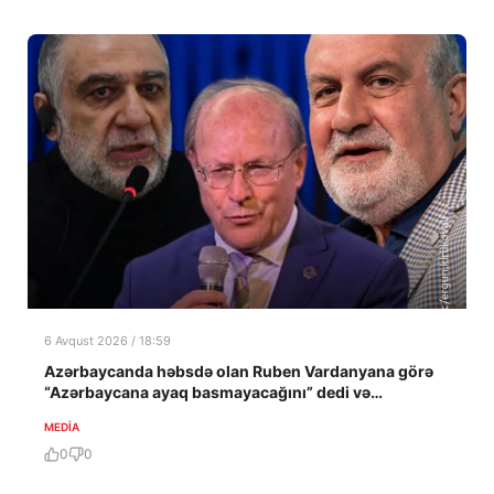
6 Avqust 2026 / 18:59
Azərbaycanda həbsdə olan Ruben Vardanyana görə
“Azərbaycana ayaq basmayacağını” dedi və…
MEDİA
0
0