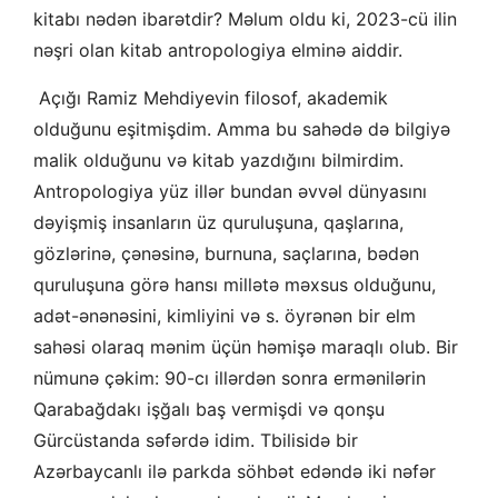
kitabı nədən ibarətdir? Məlum oldu ki, 2023-cü ilin
nəşri olan kitab antropologiya elminə aiddir.
Açığı Ramiz Mehdiyevin filosof, akademik
olduğunu eşitmişdim. Amma bu sahədə də bilgiyə
malik olduğunu və kitab yazdığını bilmirdim.
Antropologiya yüz illər bundan əvvəl dünyasını
dəyişmiş insanların üz quruluşuna, qaşlarına,
gözlərinə, çənəsinə, burnuna, saçlarına, bədən
quruluşuna görə hansı millətə məxsus olduğunu,
adət-ənənəsini, kimliyini və s. öyrənən bir elm
sahəsi olaraq mənim üçün həmişə maraqlı olub. Bir
nümunə çəkim: 90-cı illərdən sonra ermənilərin
Qarabağdakı işğalı baş vermişdi və qonşu
Gürcüstanda səfərdə idim. Tbilisidə bir
Azərbaycanlı ilə parkda söhbət edəndə iki nəfər