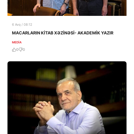
6 Avq / 08:12
MACARLARIN KİTAB XƏZİNƏSİ- AKADEMİK YAZIR
MEDİA
0
0