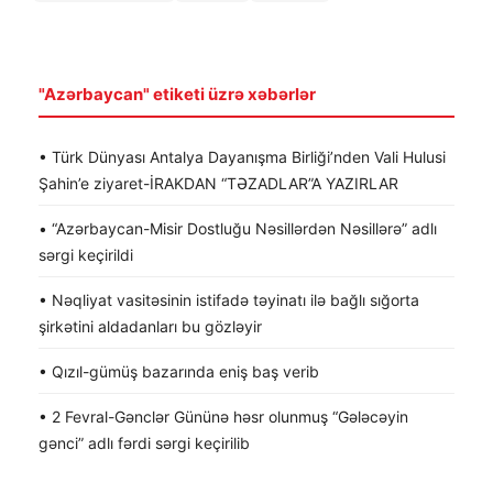
"Azərbaycan" etiketi üzrə xəbərlər
• Türk Dünyası Antalya Dayanışma Birliği’nden Vali Hulusi
Şahin’e ziyaret-İRAKDAN “TƏZADLAR”A YAZIRLAR
• “Azərbaycan-Misir Dostluğu Nəsillərdən Nəsillərə” adlı
sərgi keçirildi
• Nəqliyat vasitəsinin istifadə təyinatı ilə bağlı sığorta
şirkətini aldadanları bu gözləyir
• Qızıl-gümüş bazarında eniş baş verib
• 2 Fevral-Gənclər Gününə həsr olunmuş “Gələcəyin
gənci” adlı fərdi sərgi keçirilib