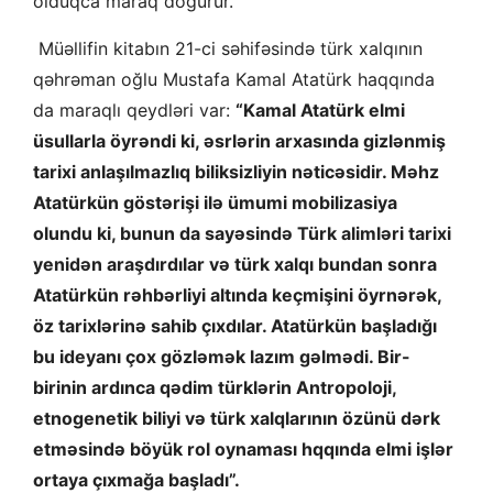
olduqca maraq doğurur.
Müəllifin kitabın 21-ci səhifəsində türk xalqının
qəhrəman oğlu Mustafa Kamal Atatürk haqqında
da maraqlı qeydləri var:
“Kamal Atatürk elmi
üsullarla öyrəndi ki, əsrlərin arxasında gizlənmiş
tarixi anlaşılmazlıq biliksizliyin nəticəsidir. Məhz
Atatürkün göstərişi ilə ümumi mobilizasiya
olundu ki, bunun da sayəsində Türk alimləri tarixi
yenidən araşdırdılar və türk xalqı bundan sonra
Atatürkün rəhbərliyi altında keçmişini öyrnərək,
öz tarixlərinə sahib çıxdılar. Atatürkün başladığı
bu ideyanı çox gözləmək lazım gəlmədi. Bir-
birinin ardınca qədim türklərin Antropoloji,
etnogenetik biliyi və türk xalqlarının özünü dərk
etməsində böyük rol oynaması hqqında elmi işlər
ortaya çıxmağa başladı”.