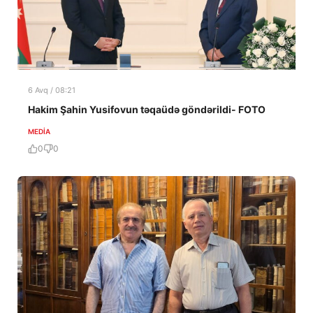
6 Avq / 08:21
Hakim Şahin Yusifovun təqaüdə göndərildi- FOTO
MEDİA
0
0