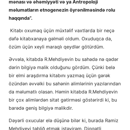
mənası və əhəmiyyəti və ya Antropoloji
məlumatların etnogenezin öyrənilməsində rolu
haqqında”.
Kitabı oxumaq üçün müxtəlif vaxtlarda bir neçə
dəfə kitabxanaya gəlməli oldum. Oxuduqca da,
özüm üçün xeyli maraqlı qeydlər götürdüm.
Əvvəla, kitabda R.Mehdiyevin bu sahədə nə qədər
dərin bilgiyə malik olduğunu gördüm. Çünki belə
bir elmi araşdırma kitabını yazmaq üçün gərək
özündən əvvəlki bu sahənin alimlərinin yazılarından
da məlumatlı olasan. Həmin kitabda R.Mehdiyevin
bir çox alimlərdən sitat gətirməsi göstərirdi ki, bu
barədə geniş bilgiyə malikdir.
Dəyərli oxucular elə düşünə bilər ki, burada Ramiz
Mehdiyevi təbliğ etmək istəyirəm. Diqqətli