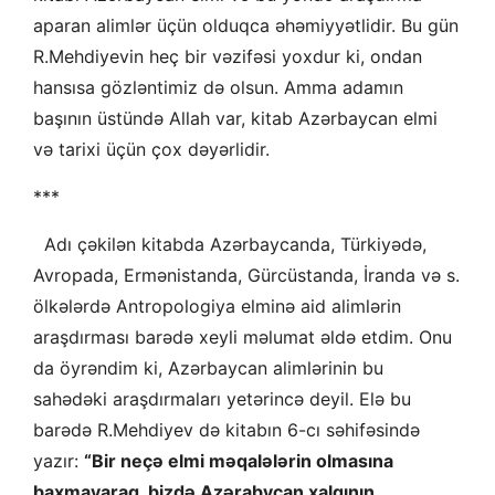
aparan alimlər üçün olduqca əhəmiyyətlidir. Bu gün
R.Mehdiyevin heç bir vəzifəsi yoxdur ki, ondan
hansısa gözləntimiz də olsun. Amma adamın
başının üstündə Allah var, kitab Azərbaycan elmi
və tarixi üçün çox dəyərlidir.
***
Adı çəkilən kitabda Azərbaycanda, Türkiyədə,
Avropada, Ermənistanda, Gürcüstanda, İranda və s.
ölkələrdə Antropologiya elminə aid alimlərin
araşdırması barədə xeyli məlumat əldə etdim. Onu
da öyrəndim ki, Azərbaycan alimlərinin bu
sahədəki araşdırmaları yetərincə deyil. Elə bu
barədə R.Mehdiyev də kitabın 6-cı səhifəsində
yazır:
“Bir neçə elmi məqalələrin olmasına
baxmayaraq, bizdə Azərabycan xalqının