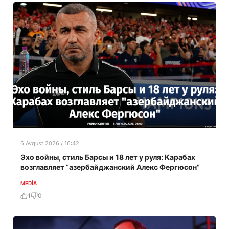
6 Avqust 2026 / 16:42
Эхо войны, стиль Барсы и 18 лет у руля: Карабах
возглавляет “азербайджанский Алекс Фергюсон”
MEDİA
1
0