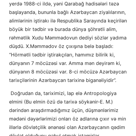
yerdə 1988-ci ildə, yəni Qarabağ hadisələri təzə
başlayanda, bununla bağlı Azərbaycan ziyalılarının,
alimlərinin iştirakı ilə Respublika Sarayında keçirilən
böyük bir tədbir və burada dünya şöhrətli alim,
rəhmətlik Xudu Məmmədovun dediyi sözlər yadıma
düşdü. X.Məmmədov öz çıxışına belə başladı:
“Hörmətli tədbir iştirakçıları, hamımız bilirik ki,
dünyanın 7 möcüzəsi var. Amma mən deyirəm ki,
dünyanın 8 möcüzəsi var. 8-ci möcüzə Azərbaycan
tarixçilərinin Azərbaycan tarixinə biganəliyidir”.
Doğrudan da, tariximizi, lap elə Antropologiya
elmini (Bu elmin özü də tarixə söykənir-E. M.)
dərindən araşdırmadığımız üçün, düşmənlərimiz
mədəni dəyərlərimizi onları öz adlarına çıxır və min
illərlə dövlətçilik ənənəsi olan Azərbaycanın qədim
dövlət olduğunu qəbul etmək istəmirlər.