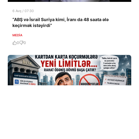
6 Avq / 07:30
“ABŞ və İsrail Suriya kimi, İranı da 48 saata ələ
keçirmək istəyirdi”
MEDİA
0
0