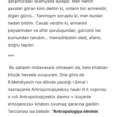
qarşımızdakı skamyada əyləşdi. Mən həmin
şəxsləri görən kimi dedim ki, onların biri ermənidir,
digəri gürcü… Tanımışım soruşdu ki, mən bunları
nədən bildim. Cavab verdim ki, ermənini
peysərindən və sifət quruluşundan, gürcünü isə
burnundan tanıdım… Həmsöhbətim dedi, afərin,
doğru tapdın.
***
Bu sahənin mütəxəssisi olmasam da, belə kitabları
böyük həvəslə oxuyuram. Ona görə də
R.Mehdiyevin rus dilində yazdığı «Smısl i
naznaçenie Antropoloqiçeskoy nauki ili k voprosu
o roli Antropoloqiçeskix dannıx v izuçenie
etnoqenoza» kitabını oxumaq qərarına gəldim.
Tərcüməsi isə belədir:
“Antropologiya elminin