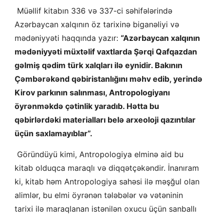
Müəllif kitabın 336 və 337-ci səhifələrində
Azərbaycan xalqının öz tarixinə biganəliyi və
mədəniyyəti haqqında yazır:
“Azərbaycan xalqının
mədəniyyəti müxtəlif vaxtlarda Şərqi Qafqazdan
gəlmiş qədim türk xalqları ilə eynidir. Bakının
Çəmbərəkənd qəbiristanlığını məhv edib, yerində
Kirov parkının salınması, Antropologiyanı
öyrənməkdə çətinlik yaradıb. Hətta bu
qəbirlərdəki materialları belə arxeoloji qazıntılar
üçün saxlamayıblar”.
Göründüyü kimi, Antropologiya elminə aid bu
kitab olduqca maraqlı və diqqətçəkəndir. İnanıram
ki, kitab həm Antropologiya sahəsi ilə məşğul olan
alimlər, bu elmi öyrənən tələbələr və vətəninin
tarixi ilə maraqlanan istənilən oxucu üçün sanballı