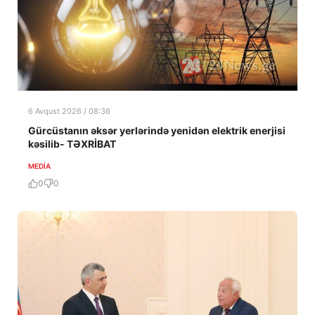
6 Avqust 2026 / 08:36
Gürcüstanın əksər yerlərində yenidən elektrik enerjisi
kəsilib- TƏXRİBAT
MEDİA
0
0