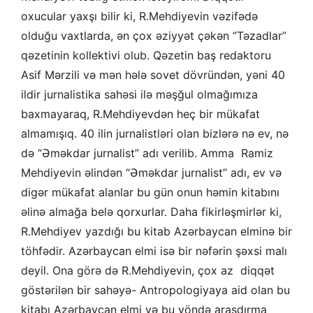
oxucular yaxşı bilir ki, R.Mehdiyevin vəzifədə
olduğu vaxtlarda, ən çox əziyyət çəkən “Təzadlar”
qəzetinin kollektivi olub. Qəzetin baş redaktoru
Asif Mərzili və mən hələ sovet dövründən, yəni 40
ildir jurnalistika sahəsi ilə məşğul olmağımıza
baxmayaraq, R.Mehdiyevdən heç bir mükafat
almamışıq. 40 ilin jurnalistləri olan bizlərə nə ev, nə
də “Əməkdar jurnalist” adı verilib. Amma Ramiz
Mehdiyevin əlindən “Əməkdar jurnalist” adı, ev və
digər mükafat alanlar bu gün onun həmin kitabını
əlinə almağa belə qorxurlar. Daha fikirləşmirlər ki,
R.Mehdiyev yazdığı bu kitab Azərbaycan elminə bir
töhfədir. Azərbaycan elmi isə bir nəfərin şəxsi malı
deyil. Ona görə də R.Mehdiyevin, çox az diqqət
göstərilən bir sahəyə- Antropologiyaya aid olan bu
kitabı Azərbaycan elmi və bu yöndə araşdırma