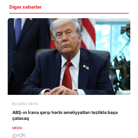
Digər xəbərlər
BU GÜN / 09:05
ABŞ-ın İrana qarşı hərbi əməliyyatları tezliklə başa
çatacaq
MEDİA
0
0