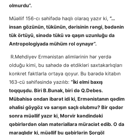
olmurdu”.
Müəllif 156-cı səhifədə haqlı olaraq yazır ki,
“…
insan gözünün, tükünün, dərisinin rəngi, bədənin
tük örtüyü, sinədə tükü və qaşın uzunluğu da
Antropologiyada mühüm rol oynayır”.
R.Mehdiyev Ermənistan alimlərinin hər yerdə
olduğu kimi, bu sahədə də etdikləri saxtakarlıqları
konkret faktlarla ortaya qoyur. Bu barədə kitabın
163-cü səhifəsində yazılıb:
“İki elmi baxış
toqquşdu. Biri B.Bunak, biri də Q.Debes.
Mübahisə ondan ibarət idi ki, Ermənistanın qədim
əhalisi göygöz və sarışın saçlı olubmu? Bir qədər
sonra müəllif yazır ki, Morvir kəndindəki
qəbirlərdən olan materiallara müraciət edib. O da
maraqlıdır ki, müəllif bu qəbirlərin Şorgöl