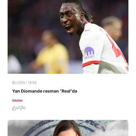
BU GÜN / 19:56
Yan Diomande rəsmən “Real”da
İDMAN
0
0