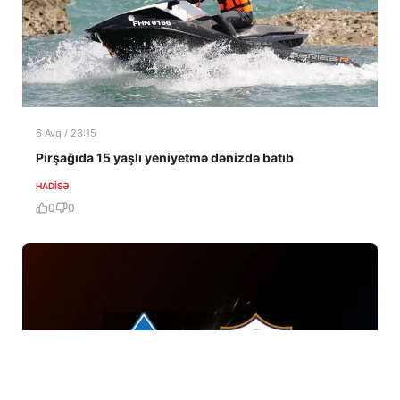
6 Avq / 23:15
Pirşağıda 15 yaşlı yeniyetmə dənizdə batıb
HADISƏ
0
0