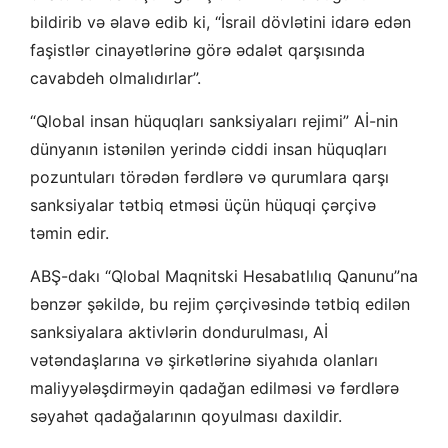
bildirib və əlavə edib ki, “İsrail dövlətini idarə edən
faşistlər cinayətlərinə görə ədalət qarşısında
cavabdeh olmalıdırlar”.
“Qlobal insan hüquqları sanksiyaları rejimi” Aİ-nin
dünyanın istənilən yerində ciddi insan hüquqları
pozuntuları törədən fərdlərə və qurumlara qarşı
sanksiyalar tətbiq etməsi üçün hüquqi çərçivə
təmin edir.
ABŞ-dakı “Qlobal Maqnitski Hesabatlılıq Qanunu”na
bənzər şəkildə, bu rejim çərçivəsində tətbiq edilən
sanksiyalara aktivlərin dondurulması, Aİ
vətəndaşlarına və şirkətlərinə siyahıda olanları
maliyyələşdirməyin qadağan edilməsi və fərdlərə
səyahət qadağalarının qoyulması daxildir.