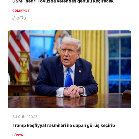
DSMF sədri Tovuzda vətəndaş qəbulu keçirəcək
CƏMIYYƏT
0
0
BU GÜN / 20:18
Tramp kəşfiyyat rəsmiləri ilə qapalı görüş keçirib
DÜNYA