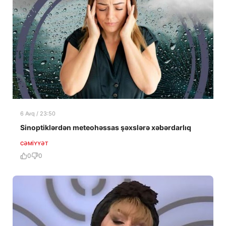
6 Avq / 23:50
Sinoptiklərdən meteohəssas şəxslərə xəbərdarlıq
CƏMIYYƏT
0
0