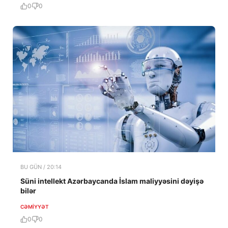
0
0
BU GÜN / 20:14
Süni intellekt Azərbaycanda İslam maliyyəsini dəyişə
bilər
CƏMIYYƏT
0
0