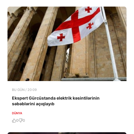
BU GÜN / 20:09
Ekspert Gürcüstanda elektrik kəsintilərinin
səbəblərini açıqlayıb
DÜNYA
0
0