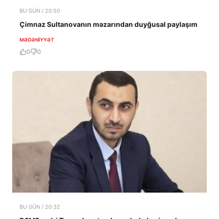
BU GÜN / 20:50
Çimnaz Sultanovanın məzarından duyğusal paylaşım
MƏDƏNIYYƏT
0
0
BU GÜN / 20:32