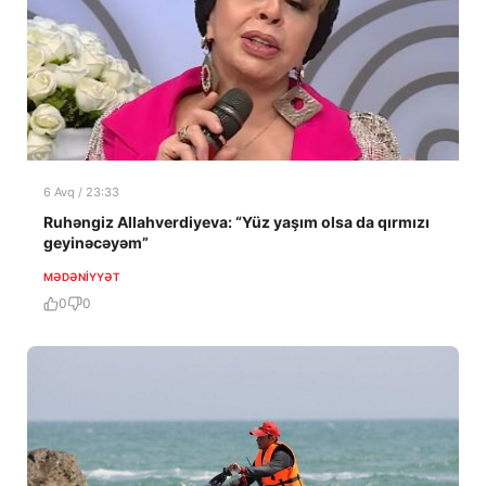
6 Avq / 23:33
Ruhəngiz Allahverdiyeva: “Yüz yaşım olsa da qırmızı
geyinəcəyəm”
MƏDƏNIYYƏT
0
0