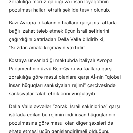
zorakılığa məruz qaldığı və insan ləyaqətinin
pozulması halları ətraflı şəkildə təsvir olunub.
Bəzi Avropa ölkələrinin fəallara qarşı pis rəftarla
bağlı izahat tələb etmək üçün İsrail səfirlərini
çağırdığını xatırladan Della Valle bildirib ki,
“Sözdən əmələ keçməyin vaxtıdır”.
Kostaya ünvanladığı məktubda italiyalı Avropa
Parlamentinin üzvü Ben-Qvirə və fəallara qarşı
zorakılığa görə məsul olanlara qarşı Aİ-nin “qlobal
insan hüquqları sanksiyaları rejimi” çərçivəsində
sanksiyalar tələb etdiklərini vurğulayıb.
Della Valle əvvəllər “zorakı İsrail sakinlərinə” qarşı
istifadə edilən bu rejimin indi insan hüquqlarının
pozulmasına görə məsul olan digər şəxsləri də
əhatə etməsi üçün genişləndirilməli olduğunu