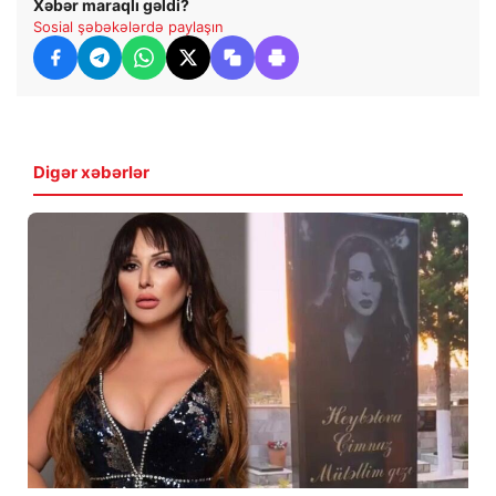
Xəbər maraqlı gəldi?
Sosial şəbəkələrdə paylaşın
Digər xəbərlər