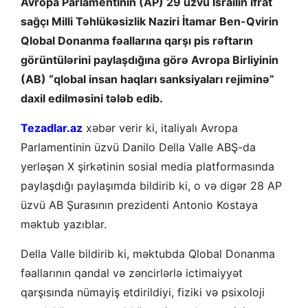
Avropa Parlamentinin (AP) 29 üzvü İsrailin ifrat
sağçı Milli Təhlükəsizlik Naziri İtamar Ben-Qvirin
Qlobal Donanma fəallarına qarşı pis rəftarın
görüntülərini paylaşdığına görə Avropa Birliyinin
(AB) “qlobal insan haqları sanksiyaları rejiminə”
daxil edilməsini tələb edib.
Tezadlar.az
xəbər verir ki, italiyalı Avropa
Parlamentinin üzvü Danilo Della Valle ABŞ-da
yerləşən X şirkətinin sosial media platformasında
paylaşdığı paylaşımda bildirib ki, o və digər 28 AP
üzvü AB Şurasının prezidenti Antonio Kostaya
məktub yazıblar.
Della Valle bildirib ki, məktubda Qlobal Donanma
fəallarının qandal və zəncirlərlə ictimaiyyət
qarşısında nümayiş etdirildiyi, fiziki və psixoloji