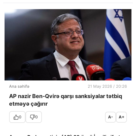
Ana səhifə
21 May 2026 / 20:26
AP nazir Ben-Qvirə qarşı sanksiyalar tətbiq
etməyə çağırır
0
0
A-
A+