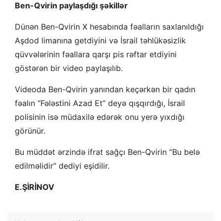
Ben-Qvirin paylaşdığı şəkillər
Dünən Ben-Qvirin X hesabında fəalların saxlanıldığı
Aşdod limanına getdiyini və İsrail təhlükəsizlik
qüvvələrinin fəallara qarşı pis rəftar etdiyini
göstərən bir video paylaşılıb.
Videoda Ben-Qvirin yanından keçərkən bir qadın
fəalın “Fələstini Azad Et” deyə qışqırdığı, İsrail
polisinin isə müdaxilə edərək onu yerə yıxdığı
görünür.
Bu müddət ərzində ifrat sağçı Ben-Qvirin “Bu belə
edilməlidir” dediyi eşidilir.
E.ŞİRİNOV