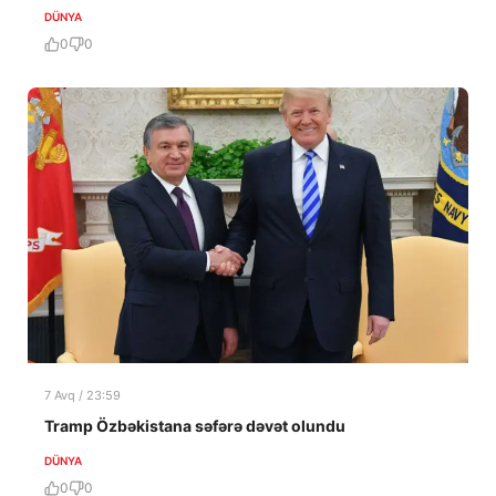
DÜNYA
0
0
7 Avq / 23:59
Tramp Özbəkistana səfərə dəvət olundu
DÜNYA
0
0