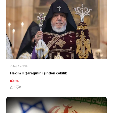
7 Avq / 20:34
Hakim II Qareginin işindən çəkilib
DÜNYA
0
0