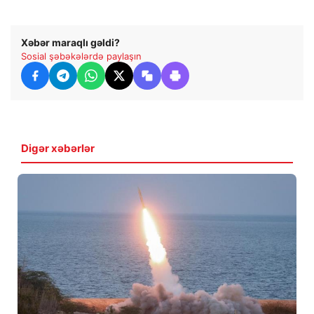
Xəbər maraqlı gəldi?
Sosial şəbəkələrdə paylaşın
Digər xəbərlər