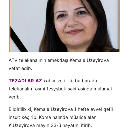
ATV telekanalının əməkdaşı Kəmalə Üzeyirova
vəfat edib.
TEZADLAR.AZ
xəbər verir ki, bu barədə
telekanalın rəsmi fesysbuk səhifəsində məlumat
verib.
Bildirilib ki, Kəmalə Üzeyirova 1 həftə əvvəl qəfil
insult keçirib. Koma halında müalicə alan
K.Üzeyirova mayın 23-ü həyatını itirib.