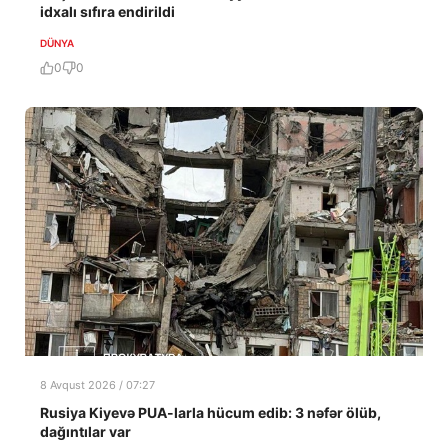
idxalı sıfıra endirildi
DÜNYA
0
0
8 Avqust 2026 / 07:27
Rusiya Kiyevə PUA-larla hücum edib: 3 nəfər ölüb,
dağıntılar var