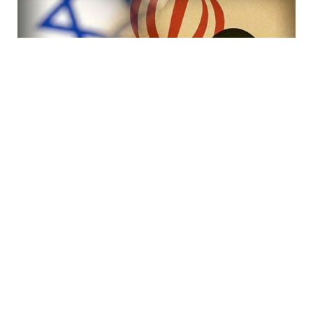
7 Avq / 19:47
İranda rejimi devirmək planı iflasa uğradı! İsraildə bir
çox Mossad rəsmisi işdən çıxarıldı
DÜNYA
0
0