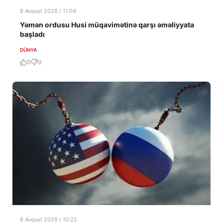
8 Avqust 2026 / 11:04
Yəmən ordusu Husi müqavimətinə qarşı əməliyyata
başladı
DÜNYA
0
0
8 Avqust 2026 / 10:22