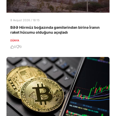
8 Avqust 2026 / 18:15
BƏƏ Hörmüz boğazında gəmilərindən birinə İranın
raket hücumu olduğunu açıqladı
DÜNYA
0
0