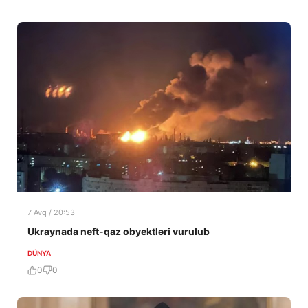
7 Avq / 20:53
Ukraynada neft-qaz obyektləri vurulub
DÜNYA
0
0