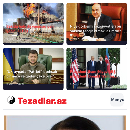
MEDİA
Bakıda hələ də yanacaq çəni
Niyə görkəmli şəxsiyyətləri bu
yanır – FOTO
şəkildə təhqir etmək lazımdır?
9 Avq • 18:00
9 Avq • 13:16
MEDİA
“Ukraynada “Patriot” istehsalı
Prezident İlham Əliyev ABŞ
bir neçə ilə qədər çəkə bilər”
prezidenti Donald Trampa
məktubunda yazıb ki…
9 Avq • 08:59
8 Avq • 21:43
Menyu