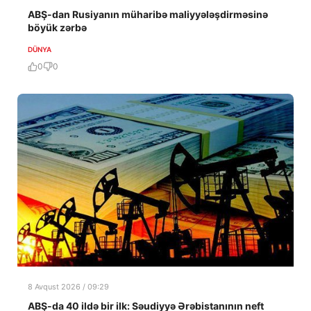
ABŞ-dan Rusiyanın müharibə maliyyələşdirməsinə
böyük zərbə
DÜNYA
0
0
8 Avqust 2026 / 09:29
ABŞ-da 40 ildə bir ilk: Səudiyyə Ərəbistanının neft