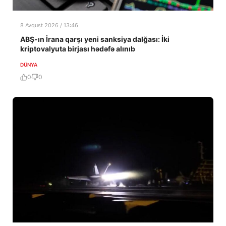
8 Avqust 2026 / 13:46
ABŞ-ın İrana qarşı yeni sanksiya dalğası: İki
kriptovalyuta birjası hədəfə alınıb
DÜNYA
0
0