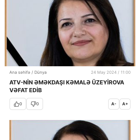
Ana səhifə
/
Dünya
24 May 2024 / 11:00
ATV-NİN ƏMƏKDAŞI KƏMALƏ ÜZEYİROVA
VƏFAT EDİB
0
0
A-
A+