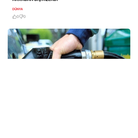
DÜNYA
0
0
7 Avq / 16:33
İşğal altındakı Abxaziyada yanacaq böhranı:
Suxumidə kilometrlərlə növbələr yaranıb