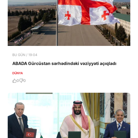
BU GÜN / 19:04
ABADA Gürcüstan sərhədindəki vəziyyəti açıqladı
DÜNYA
0
0