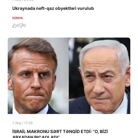
Ukraynada neft-qaz obyektləri vurulub
DÜNYA
0
0
7 Avq / 17:29
İSRAİL MAKRONU SƏRT TƏNQİD ETDİ: “O, BİZİ
ARXADAN BIÇAQLADI”