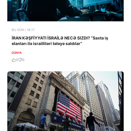
BU GÜN / 18:17
İRAN KƏŞFİYYATI İSRAİLƏ NECƏ SIZDI? “Saxta iş
elanları ilə israilliləri tələyə saldılar”
DÜNYA
0
0