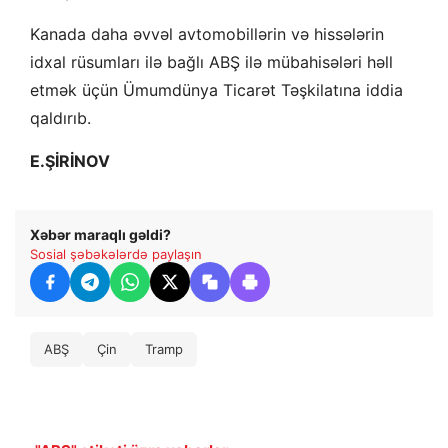
Kanada daha əvvəl avtomobillərin və hissələrin
idxal rüsumları ilə bağlı ABŞ ilə mübahisələri həll
etmək üçün Ümumdünya Ticarət Təşkilatına iddia
qaldırıb.
E.ŞİRİNOV
Xəbər maraqlı gəldi?
Sosial şəbəkələrdə paylaşın
ABŞ
Çin
Tramp