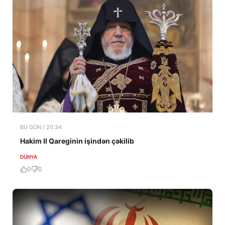
BU GÜN / 20:34
Hakim II Qareginin işindən çəkilib
DÜNYA
0
0