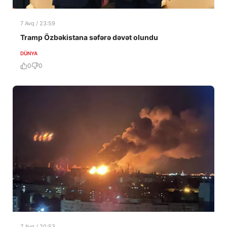
7 Avq / 23:59
Tramp Özbəkistana səfərə dəvət olundu
DÜNYA
0
0
7 Avq / 20:53