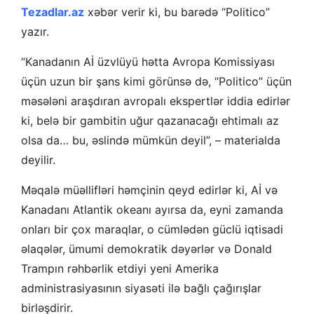
Tezadlar.az
xəbər verir ki, bu barədə “Politico”
yazır.
“Kanadanın Aİ üzvlüyü hətta Avropa Komissiyası
üçün uzun bir şans kimi görünsə də, “Politico” üçün
məsələni araşdıran avropalı ekspertlər iddia edirlər
ki, belə bir gambitin uğur qazanacağı ehtimalı az
olsa da… bu, əslində mümkün deyil”, – materialda
deyilir.
Məqalə müəllifləri həmçinin qeyd edirlər ki, Aİ və
Kanadanı Atlantik okeanı ayırsa da, eyni zamanda
onları bir çox maraqlar, o cümlədən güclü iqtisadi
əlaqələr, ümumi demokratik dəyərlər və Donald
Trampın rəhbərlik etdiyi yeni Amerika
administrasiyasının siyasəti ilə bağlı çağırışlar
birləşdirir.