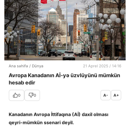
Ana səhifə
/
Dünya
21 Aprel 2025 / 14:16
Avropa Kanadanın Aİ-yə üzvlüyünü mümkün
hesab edir
0
0
A-
A+
Kanadanın Avropa İttifaqına (Aİ) daxil olması
qeyri-mümkün ssenari deyil.