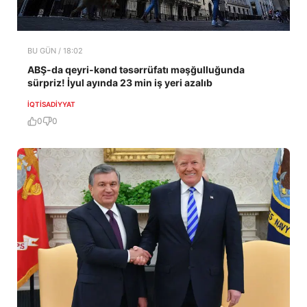
BU GÜN / 18:02
ABŞ-da qeyri-kənd təsərrüfatı məşğulluğunda
sürpriz! İyul ayında 23 min iş yeri azalıb
İQTISADIYYAT
0
0