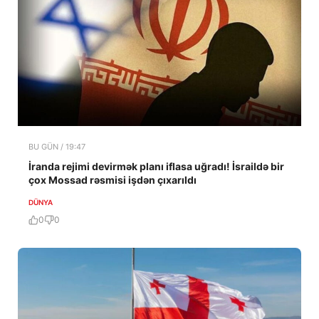
BU GÜN / 19:47
İranda rejimi devirmək planı iflasa uğradı! İsraildə bir
çox Mossad rəsmisi işdən çıxarıldı
DÜNYA
0
0