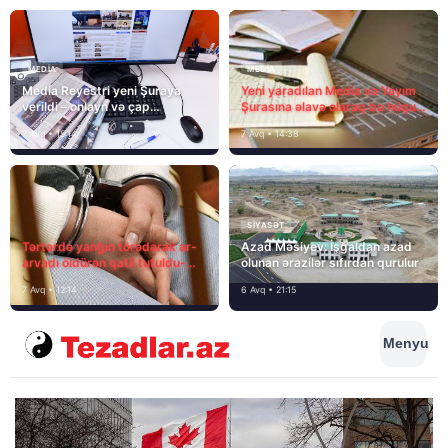
MEDİA
MEDİA
Media Reyestri yeni Şuraya
Yeni yaradılan Media və Yayım
verildi – onlayn və çap
Şurasına əlavə olaraq bu hüquq
mediasını nə gözləyir?
və vəzifələr də verilib
7 Avq • 15:14
7 Avq • 14:38
SIYASƏT
Tərtərdə yanğın törədərək ər-
Azad Məsiyev: İşğaldan azad
arvadı öldürən qatil tutuldu-
olunan ərazilər sıfırdan qurulur
SON DƏQİQƏ
7 Avq • 12:14
6 Avq • 21:15
Menyu