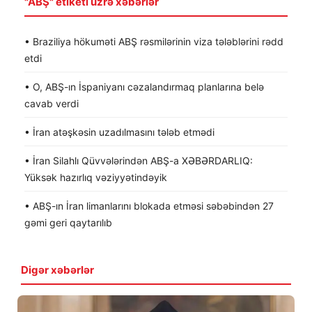
"ABŞ" etiketi üzrə xəbərlər
• Braziliya hökuməti ABŞ rəsmilərinin viza tələblərini rədd
etdi
• O, ABŞ-ın İspaniyanı cəzalandırmaq planlarına belə
cavab verdi
• İran atəşkəsin uzadılmasını tələb etmədi
• İran Silahlı Qüvvələrindən ABŞ-a XƏBƏRDARLIQ:
Yüksək hazırlıq vəziyyətindəyik
• ABŞ-ın İran limanlarını blokada etməsi səbəbindən 27
gəmi geri qaytarılıb
Digər xəbərlər