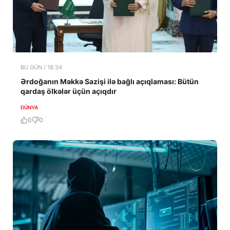
BU GÜN / 18:34
Ərdoğanın Məkkə Sazişi ilə bağlı açıqlaması: Bütün
qardaş ölkələr üçün açıqdır
DÜNYA
0
0