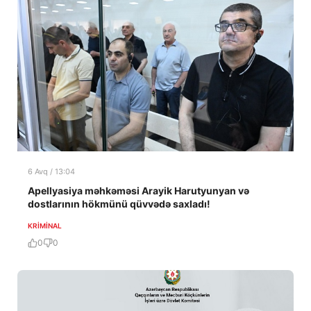
6 Avq / 13:04
Apellyasiya məhkəməsi Arayik Harutyunyan və
dostlarının hökmünü qüvvədə saxladı!
KRIMINAL
0
0