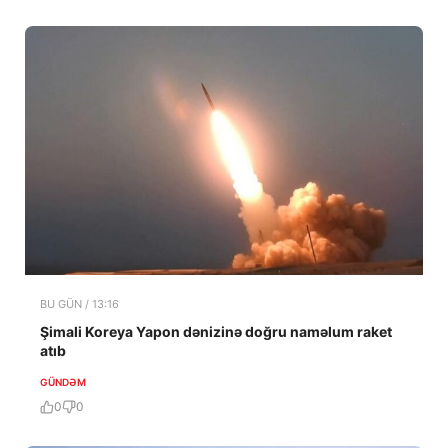
BU GÜN / 13:16
Şimali Koreya Yapon dənizinə doğru naməlum raket
atıb
GÜNDƏM
0
0