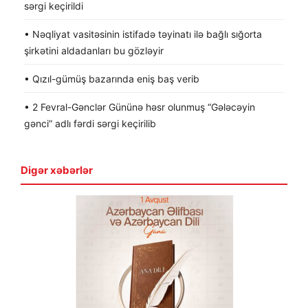
sərgi keçirildi
• Nəqliyat vasitəsinin istifadə təyinatı ilə bağlı sığorta
şirkətini aldadanları bu gözləyir
• Qızıl-gümüş bazarında eniş baş verib
• 2 Fevral-Gənclər Gününə həsr olunmuş “Gələcəyin
gənci” adlı fərdi sərgi keçirilib
Digər xəbərlər