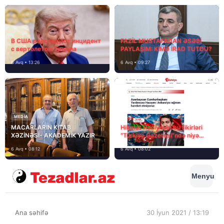
В США расследуют инцидент
FAZİL MUSTAFADAN ƏSƏBİ
с вертолетом Трампа
PAYLAŞIM: KİMƏ İRAD TUTDU?
6 Avq • 13:26
6 Avq • 09:27
MEDİA
MACARLARIN KİTAB
Hikmət Hacıyevin bu fikirləri
XƏZİNƏSİ- AKADEMİK YAZIR
“Türkiye Gazetesi”ndə niyə
təhrif edilib?
6 Avq • 08:12
6 Avq • 08:02
Menyu
Ana səhifə
30 İyun 2021 / 13:19