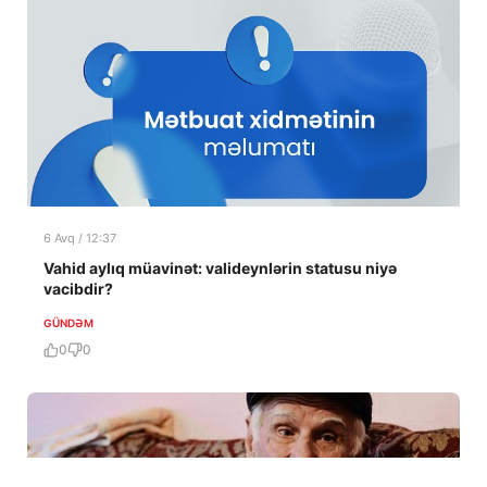
6 Avq / 12:37
Vahid aylıq müavinət: valideynlərin statusu niyə
vacibdir?
GÜNDƏM
0
0