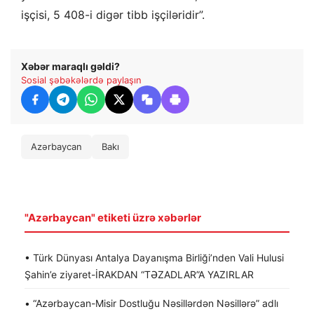
işçisi, 5 408-i digər tibb işçiləridir”.
Xəbər maraqlı gəldi?
Sosial şəbəkələrdə paylaşın
Azərbaycan
Bakı
"Azərbaycan" etiketi üzrə xəbərlər
• Türk Dünyası Antalya Dayanışma Birliği’nden Vali Hulusi
Şahin’e ziyaret-İRAKDAN “TƏZADLAR”A YAZIRLAR
• “Azərbaycan-Misir Dostluğu Nəsillərdən Nəsillərə” adlı