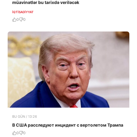
müavinətlər bu tarixdə veriləcək
İQTISADIYYAT
0
0
BU GÜN / 13:26
В США расследуют инцидент с вертолетом Трампа
0
0