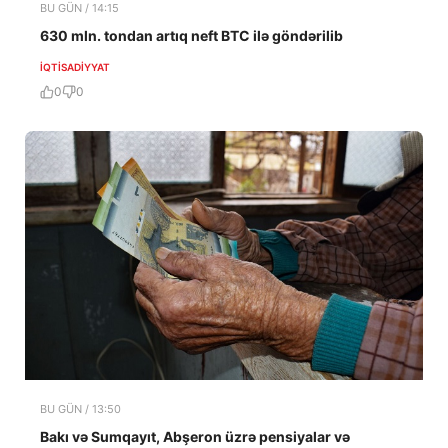
BU GÜN / 14:15
630 mln. tondan artıq neft BTC ilə göndərilib
İQTISADIYYAT
0
0
BU GÜN / 13:50
Bakı və Sumqayıt, Abşeron üzrə pensiyalar və