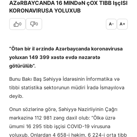
AZəRBAYCANDA 16 MINDəN çOX TIBB IşçISI
KORONAVIRUSA YOLUXUB
0
0
A-
A+
“Ötən bir il ərzində Azərbaycanda koronavirusa
yoluxan 149 399 xəstə evdə nəzarətə
götürülüb”.
Bunu Bakı Baş Səhiyyə İdarəsinin İnformatika və
tibbi statistika sektorunun müdiri İradə İsmayılova
deyib.
Onun sözlərinə görə, Səhiyyə Nazirliyinin Çağrı
mərkəzinə 112 981 zəng daxil olub: “Ölkə üzrə
ümumi 16 295 tibb işçisi COVID-19 virusuna
yoluxub. Onlardan 4 658-i həkim, 6 224-i orta tibb