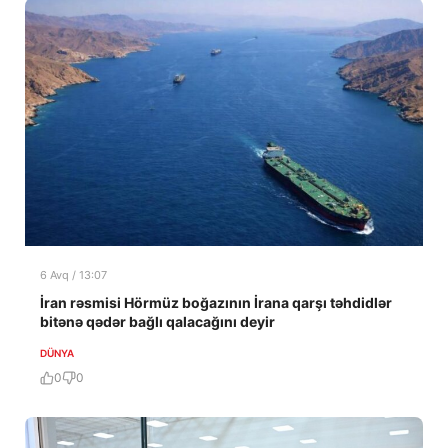
6 Avq / 13:07
İran rəsmisi Hörmüz boğazının İrana qarşı təhdidlər
bitənə qədər bağlı qalacağını deyir
DÜNYA
0
0