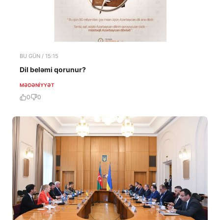
BU GÜN / 15:15
Dil beləmi qorunur?
MƏDƏNIYYƏT
0
0