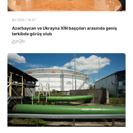
BU GÜN / 14:47
Azərbaycan və Ukrayna XİN başçıları arasında geniş
tərkibdə görüş olub
0
0