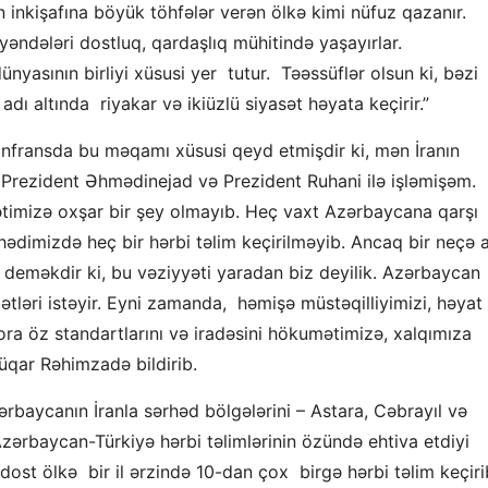
n inkişafına böyük töhfələr verən ölkə kimi nüfuz qazanır.
əndələri dostluq, qardaşlıq mühitində yaşayırlar.
nyasının birliyi xüsusi yer tutur. Təəssüflər olsun ki, bəzi
dı altında riyakar və ikiüzlü siyasət həyata keçirir.”
fransda bu məqamı xüsusi qeyd etmişdir ki, mən İranın
, Prezident Əhmədinejad və Prezident Ruhani ilə işləmişəm.
yətimizə oxşar bir şey olmayıb. Heç vaxt Azərbaycana qarşı
rhədimizdə heç bir hərbi təlim keçirilməyib. Ancaq bir neçə 
, o deməkdir ki, bu vəziyyəti yaradan biz deyilik. Azərbaycan
tləri istəyir. Eyni zamanda, həmişə müstəqilliyimizi, həyat
ora öz standartlarını və iradəsini hökumətimizə, xalqımıza
üqar Rəhimzadə bildirib.
baycanın İranla sərhəd bölgələrini – Astara, Cəbrayıl və
 Azərbaycan-Türkiyə hərbi təlimlərinin özündə ehtiva etdiyi
i dost ölkə bir il ərzində 10-dan çox birgə hərbi təlim keçiri