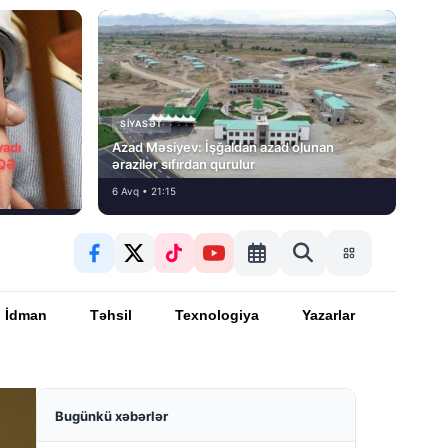
SIYASƏT
vadı
Azad Məsiyev: İşğaldan azad olunan
İQƏ
ərazilər sıfırdan qurulur
6 Avq • 21:15
İdman
Təhsil
Texnologiya
Yazarlar
Bugünkü xəbərlər