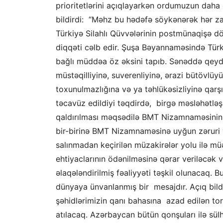
prioritetlərini açıqlayarkən ordumuzun daha d
bildirdi: “Məhz bu hədəfə söykənərək hər za
Türkiyə Silahlı Qüvvələrinin postmünaqişə döv
diqqəti cəlb edir. Şuşa Bəyannaməsində Türki
bağlı müddəa öz əksini tapıb. Sənəddə qeyd ol
müstəqilliyinə, suverenliyinə, ərazi bütövlü
toxunulmazlığına və ya təhlükəsizliyinə qarş
təcavüz edildiyi təqdirdə, birgə məsləhətl
qaldırılması məqsədilə BMT Nizamnaməsinin 
bir-birinə BMT Nizamnaməsinə uyğun zəruri 
salınmadan keçirilən müzakirələr yolu ilə m
ehtiyaclarının ödənilməsinə qərar veriləcək v
əlaqələndirilmiş fəaliyyəti təşkil olunacaq. 
dünyaya ünvanlanmış bir mesajdır. Açıq bildir
şəhidlərimizin qanı bahasına azad edilən to
atılacaq. Azərbaycan bütün qonşuları ilə sü