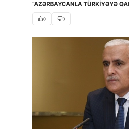
“AZƏRBAYCANLA TÜRKİYƏYƏ QARŞ
0
0