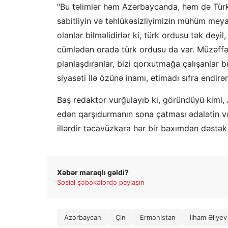
“Bu təlimlər həm Azərbaycanda, həm də Türki
sabitliyin və təhlükəsizliyimizin mühüm meya
olanlar bilməlidirlər ki, türk ordusu tək deyi
cümlədən orada türk ordusu da var. Müzəffə
planlaşdıranlar, bizi qorxutmağa çalışanlar bu
siyasəti ilə özünə inamı, etimadı sıfra endirə
Baş redaktor vurğulayıb ki, göründüyü kimi
edən qarşıdurmanın sona çatması ədalətin və
illərdir təcavüzkara hər bir baxımdan dəstək
Xəbər maraqlı gəldi?
Sosial şəbəkələrdə paylaşın
Azərbaycan
Çin
Ermənistan
İlham Əliyev