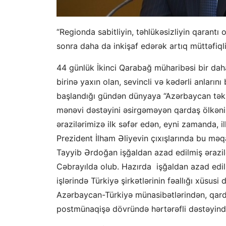
“Regionda sabitliyin, təhlükəsizliyin qarantı
sonra daha da inkişaf edərək artıq müttəfiql
44 günlük İkinci Qarabağ müharibəsi bir dah
birinə yaxın olan, sevincli və kədərli anların
başlandığı gündən dünyaya “Azərbaycan tək 
mənəvi dəstəyini əsirgəməyən qardaş ölkəni
ərazilərimizə ilk səfər edən, eyni zamanda, i
Prezident İlham Əliyevin çıxışlarında bu mə
Tayyib Ərdoğan işğaldan azad edilmiş ərazil
Cəbrayılda olub. Hazırda işğaldan azad edi
işlərində Türkiyə şirkətlərinin fəallığı xüsusi
Azərbaycan-Türkiyə münasibətlərindən, qarda
postmünaqişə dövründə hərtərəfli dəstəyində