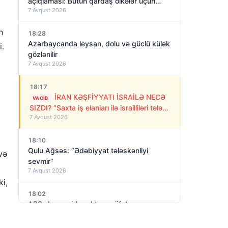
açıqlaması: Bütün qardaş ölkələr üçün
7 Avqust 2026
açıqdır
n
18:28
Azərbaycanda leysan, dolu və güclü külək
i.
gözlənilir
7 Avqust 2026
18:17
İRAN KƏŞFİYYATI İSRAİLƏ NECƏ
VACIB
SIZDI? “Saxta iş elanları ilə israilliləri tələyə
7 Avqust 2026
saldılar”
18:10
Qulu Ağsəs: “Ədəbiyyat tələskənliyi
və
sevmir”
7 Avqust 2026
ki,
18:02
ABŞ-da qeyri-kənd təsərrüfatı
məşğulluğunda sürpriz! İyul ayında 23 min
7 Avqust 2026
iş yeri azalıb