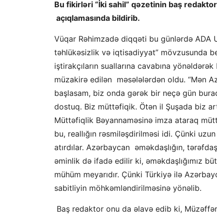
Bu fikirləri “İki sahil” qəzetinin baş redak
açıqlamasında bildirib.
Vüqar Rəhimzadə diqqəti bu günlərdə ADA Un
təhlükəsizlik və iqtisadiyyat” mövzusunda be
iştirakçıların suallarına cavabına yönəldərək
müzakirə edilən məsələlərdən oldu. “Mən A
başlasam, biz onda gərək bir neçə gün burad
dostuq. Biz müttəfiqik. Ötən il Şuşada biz ar
Müttəfiqlik Bəyannaməsinə imza ataraq müttəf
bu, reallığın rəsmiləşdirilməsi idi. Çünki uz
atırdılar. Azərbaycan əməkdaşlığın, tərəfdaşl
əminlik də ifadə edilir ki, əməkdaşlığımız bü
mühüm meyarıdır. Çünki Türkiyə ilə Azərbayca
sabitliyin möhkəmləndirilməsinə yönəlib.
Baş redaktor onu da əlavə edib ki, Müzəff