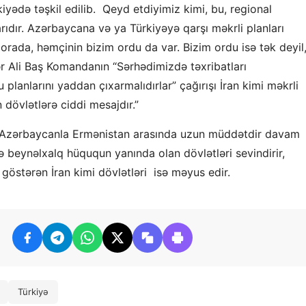
yədə təşkil edilib. Qeyd etdiyimiz kimi, bu, regional
rıdır. Azərbaycana və ya Türkiyəyə qarşı məkrli planları
l, orada, həmçinin bizim ordu da var. Bizim ordu isə tək deyil
r Ali Baş Komandanın “Sərhədimizdə təxribatları
 planlarını yaddan çıxarmalıdırlar” çağırışı İran kimi məkrli
n dövlətlərə ciddi mesajdır.”
, Azərbaycanla Ermənistan arasında uzun müddətdir davam
 beynəlxalq hüququn yanında olan dövlətləri sevindirir,
 göstərən İran kimi dövlətləri isə məyus edir.
Türkiyə