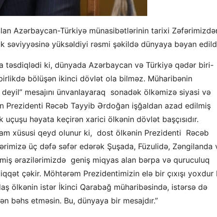
 olan Azərbaycan-Türkiyə münasibətlərinin tarixi Zəfərimizdə
ik səviyyəsinə yüksəldiyi rəsmi şəkildə dünyaya bəyan edild
a təsdiqlədi ki, dünyada Azərbaycan və Türkiyə qədər biri-
ı birlikdə bölüşən ikinci dövlət ola bilməz. Müharibənin
deyil” mesajını ünvanlayaraq sonadək ölkəmizə siyasi və
n Prezidenti Rəcəb Tayyib Ərdoğan işğaldan azad edilmiş
lk uçuşu həyata keçirən xarici ölkənin dövlət başçısıdır.
qam xüsusi qeyd olunur ki, dost ölkənin Prezidenti Rəcəb
ərimizə üç dəfə səfər edərək Şuşada, Füzulidə, Zəngilanda 
lmiş ərazilərimizdə geniş miqyas alan bərpa və quruculuq
 diqqət çəkir. Möhtərəm Prezidentimizin elə bir çıxışı yoxdur 
ş ölkənin istər İkinci Qarabağ müharibəsində, istərsə də
n bəhs etməsin. Bu, dünyaya bir mesajdır.”