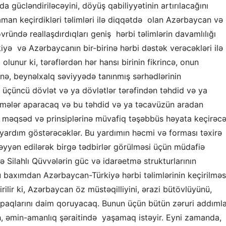
a gücləndiriləcəyini, döyüş qabiliyyətinin artırılacağını
man keçirdikləri təlimləri ilə diqqətdə olan Azərbaycan və
ründə reallaşdırdıqları geniş hərbi təlimlərin davamlılığı
yə və Azərbaycanın bir-birinə hərbi dəstək verəcəkləri ilə
unur ki, tərəflərdən hər hansı birinin fikrincə, onun
yünə, beynəlxalq səviyyədə tanınmış sərhədlərinin
ı üçüncü dövlət və ya dövlətlər tərəfindən təhdid və ya
əşmələr aparacaq və bu təhdid və ya təcavüzün aradan
məqsəd və prinsiplərinə müvafiq təşəbbüs həyata keçirəcə
yardım göstərəcəklər. Bu yardımın həcmi və forması təxirə
üəyyən edilərək birgə tədbirlər görülməsi üçün müdafiə
ə Silahlı Qüvvələrin güc və idarəetmə strukturlarının
Bu baxımdan Azərbaycan-Türkiyə hərbi təlimlərinin keçirilməs
ilir ki, Azərbaycan öz müstəqilliyini, ərazi bütövlüyünü,
rpaqlarını daim qoruyacaq. Bunun üçün bütün zəruri addıml
lh, əmin-amanlıq şəraitində yaşamaq istəyir. Eyni zamanda,