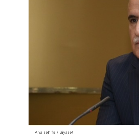
Ana səhifə
/
Siyasət