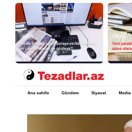
MEDİA
MEDİA
Media Reyestri yeni Şuraya verildi – onlayn
Yeni yarad
və çap mediasını nə gözləyir?
əlavə olara
7 Avq • 15:14
7 Avq • 14:38
Ana səhifə
Gündəm
Siyasət
Media