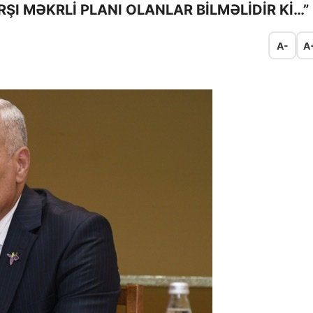
I MƏKRLİ PLANI OLANLAR BİLMƏLİDİR Kİ…”
A-
A