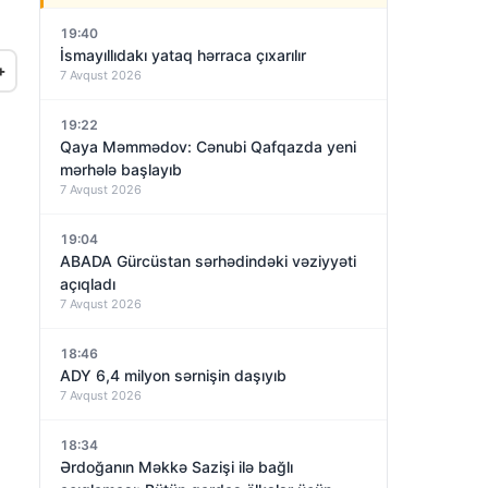
19:40
İsmayıllıdakı yataq hərraca çıxarılır
+
7 Avqust 2026
19:22
Qaya Məmmədov: Cənubi Qafqazda yeni
mərhələ başlayıb
7 Avqust 2026
19:04
ABADA Gürcüstan sərhədindəki vəziyyəti
açıqladı
7 Avqust 2026
18:46
ADY 6,4 milyon sərnişin daşıyıb
7 Avqust 2026
18:34
Ərdoğanın Məkkə Sazişi ilə bağlı