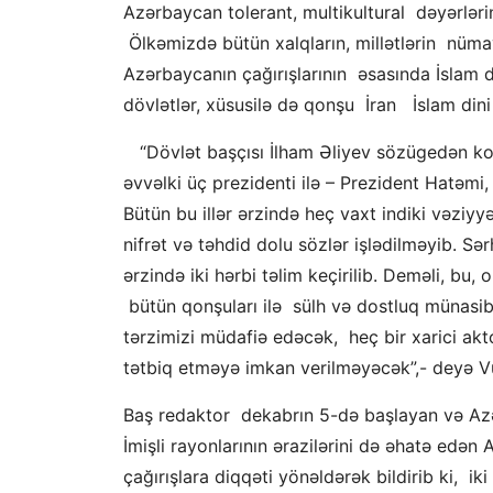
Azərbaycan tolerant, multikultural dəyərləri
Ölkəmizdə bütün xalqların, millətlərin nümay
Azərbaycanın çağırışlarının əsasında İslam dü
dövlətlər, xüsusilə də qonşu İran İslam dini a
“Dövlət başçısı İlham Əliyev sözügedən kon
əvvəlki üç prezidenti ilə – Prezident Hatəmi
Bütün bu illər ərzində heç vaxt indiki vəziy
nifrət və təhdid dolu sözlər işlədilməyib. Sə
ərzində iki hərbi təlim keçirilib. Deməli, bu
bütün qonşuları ilə sülh və dostluq münasibə
tərzimizi müdafiə edəcək, heç bir xarici akt
tətbiq etməyə imkan verilməyəcək”,- deyə V
Baş redaktor dekabrın 5-də başlayan və Azər
İmişli rayonlarının ərazilərini də əhatə edən
çağırışlara diqqəti yönəldərək bildirib ki, ik