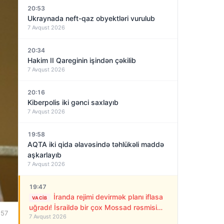
20:53
Ukraynada neft-qaz obyektləri vurulub
7 Avqust 2026
20:34
Hakim II Qareginin işindən çəkilib
7 Avqust 2026
20:16
Kiberpolis iki gənci saxlayıb
7 Avqust 2026
19:58
AQTA iki qida əlavəsində təhlükəli maddə
aşkarlayıb
7 Avqust 2026
19:47
İranda rejimi devirmək planı iflasa
VACIB
uğradı! İsraildə bir çox Mossad rəsmisi
:57
7 Avqust 2026
işdən çıxarıldı