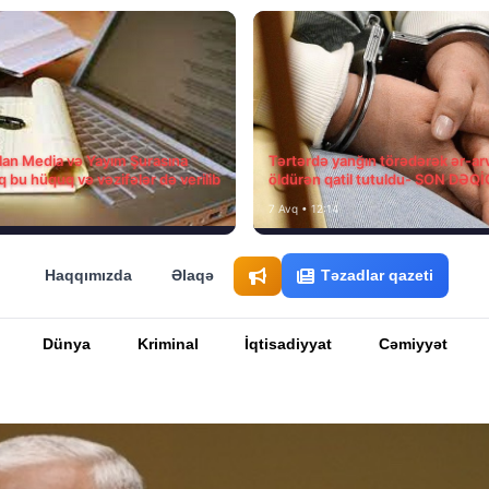
ılan Media və Yayım Şurasına
Tərtərdə yanğın törədərək ər-ar
q bu hüquq və vəzifələr də verilib
öldürən qatil tutuldu- SON DƏQ
7 Avq • 12:14
Haqqımızda
Əlaqə
Təzadlar qazeti
Dünya
Kriminal
İqtisadiyyat
Cəmiyyət