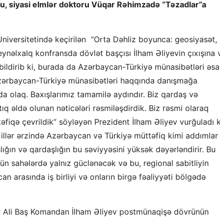
toru, siyasi elmlər doktoru Vüqar Rəhimzadə “Təzadlar”a
iversitetində keçirilən “Orta Dəhliz boyunca: geosiyasət,
ynəlxalq konfransda dövlət başçısı İlham Əliyevin çıxışına 
 bildirib ki, burada da Azərbaycan-Türkiyə münasibətləri əsa
zərbaycan-Türkiyə münasibətləri haqqında danışmağa
a olaq. Baxışlarımız tamamilə aydındır. Biz qardaş və
tıq əldə olunan nəticələri rəsmiləşdirdik. Biz rəsmi olaraq
iqə çevrildik” söyləyən Prezident İlham Əliyev vurğuladı k
un illər ərzində Azərbaycan və Türkiyə müttəfiq kimi addımlar
ığın və qardaşlığın bu səviyyəsini yüksək dəyərləndirir. Bu
tün sahələrdə yalnız güclənəcək və bu, regional sabitliyin
n arasında iş birliyi və onların birgə fəaliyyəti bölgədə
ər Ali Baş Komandan İlham Əliyev postmünaqişə dövrünün