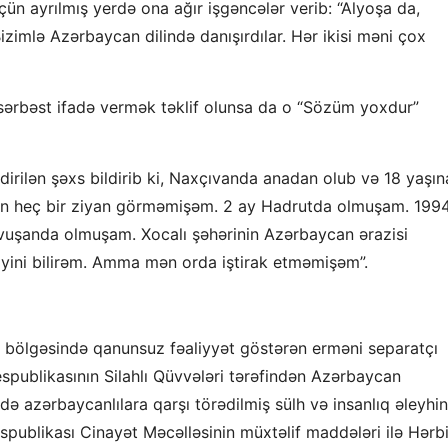
ün ayrılmış yerdə ona ağır işgəncələr verib: “Alyoşa da,
Bizimlə Azərbaycan dilində danışırdılar. Hər ikisi məni çox
sərbəst ifadə vermək təklif olunsa da o “Sözüm yoxdur”
dirilən şəxs bildirib ki, Naxçıvanda anadan olub və 18 yaşın
an heç bir ziyan görməmişəm. 2 ay Hadrutda olmuşam. 199
vuşanda olmuşam. Xocalı şəhərinin Azərbaycan ərazisi
iyini bilirəm. Amma mən orda iştirak etməmişəm”.
bölgəsində qanunsuz fəaliyyət göstərən erməni separatçı
Respublikasının Silahlı Qüvvələri tərəfindən Azərbaycan
ndə azərbaycanlılara qarşı törədilmiş sülh və insanlıq əleyhin
spublikası Cinayət Məcəlləsinin müxtəlif maddələri ilə Hərb