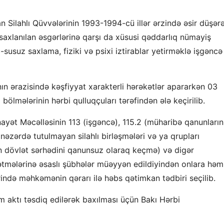
ilahlı Qüvvələrinin 1993-1994-cü illər ərzində əsir düşər
axlanılan əsgərlərinə qarşı da xüsusi qəddarlıq nümayiş
usuz saxlama, fiziki və psixi iztirablar yetirməklə işgəncə
 ərazisində kəşfiyyat xarakterli hərəkətlər apararkən 03
bölmələrinin hərbi qulluqçuları tərəfindən ələ keçirilib.
yət Məcəlləsinin 113 (işgəncə), 115.2 (müharibə qanunların
 nəzərdə tutulmayan silahlı birləşmələri və ya qrupları
n dövlət sərhədini qanunsuz olaraq keçmə) və digər
rətmələrinə əsaslı şübhələr müəyyən edildiyindən onlara həm
ində məhkəmənin qərarı ilə həbs qətimkan tədbiri seçilib.
ham aktı təsdiq edilərək baxılması üçün Bakı Hərbi