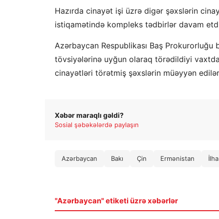
Hazırda cinayət işi üzrə digər şəxslərin cina
istiqamətində kompleks tədbirlər davam etdir
Azərbaycan Respublikası Baş Prokurorluğu bə
tövsiyələrinə uyğun olaraq törədildiyi vaxtd
cinayətləri törətmiş şəxslərin müəyyən edilə
Xəbər maraqlı gəldi?
Sosial şəbəkələrdə paylaşın
Azərbaycan
Bakı
Çin
Ermənistan
İlh
"Azərbaycan" etiketi üzrə xəbərlər