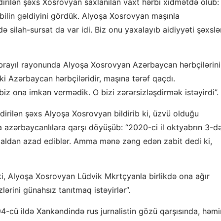
ndirilən şəxs Xosrovyan saxlanılan vaxt hərbi xidmətdə olub:
lin gəldiyini gördük. Alyoşa Xosrovyan maşınla
 silah-sursat da var idi. Biz onu yaxalayıb aidiyyəti şəxslə
Cəbrayıl rayonunda Alyoşa Xosrovyan Azərbaycan hərbçilərini
 ki Azərbaycan hərbçiləridir, maşına tərəf qaçdı.
iz ona imkan vermədik. O bizi zərərsizləşdirmək istəyirdi”.
dirilən şəxs Alyoşa Xosrovyan bildirib ki, üzvü olduğu
a azərbaycanlılara qarşı döyüşüb: “2020-ci il oktyabrın 3-d
işğaldan azad ediblər. Amma mənə zəng edən zabit dedi ki,
ki, Alyoşa Xosrovyan Lüdvik Mkrtçyanla birlikdə ona ağır
lərini günahsız tanıtmaq istəyirlər”.
4-cü ildə Xankəndində rus jurnalistin gözü qarşısında, həmi