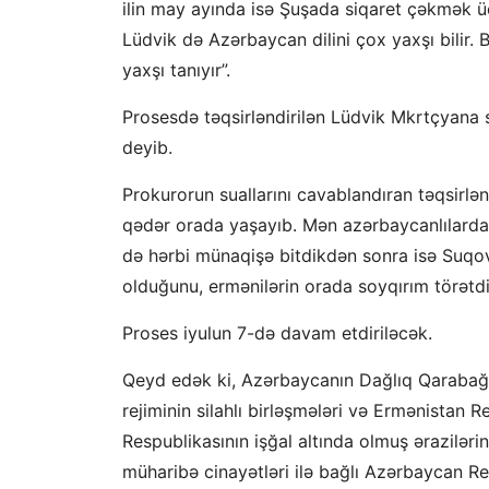
ilin may ayında isə Şuşada siqaret çəkmək üç
Lüdvik də Azərbaycan dilini çox yaxşı bilir. 
yaxşı tanıyır”.
Prosesdə təqsirləndirilən Lüdvik Mkrtçyana 
deyib.
Prokurorun suallarını cavablandıran təqsirlən
qədər orada yaşayıb. Mən azərbaycanlılard
də hərbi münaqişə bitdikdən sonra isə Suqo
olduğunu, ermənilərin orada soyqırım törətd
Proses iyulun 7-də davam etdiriləcək.
Qeyd edək ki, Azərbaycanın Dağlıq Qarabağ 
rejiminin silahlı birləşmələri və Ermənistan 
Respublikasının işğal altında olmuş əraziləri
müharibə cinayətləri ilə bağlı Azərbaycan Re