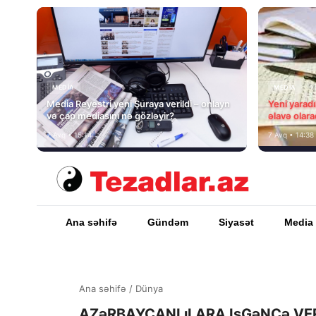
MEDİA
MEDİA
Media Reyestri yeni Şuraya verildi – onlayn
Yeni yarad
və çap mediasını nə gözləyir?
əlavə olara
7 Avq • 15:14
7 Avq • 14:38
Ana səhifə
Gündəm
Siyasət
Media
Ana səhifə
/
Dünya
AZəRBAYCANLıLARA IşGəNCə VE