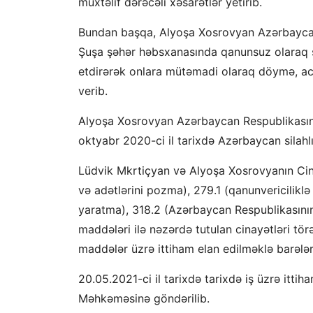
müxtəlif dərəcəli xəsarətlər yetirib.
Bundan başqa, Alyoşa Xosrovyan Azərbaycan S
Şuşa şəhər həbsxanasında qanunsuz olaraq s
etdirərək onlara mütəmadi olaraq döymə, ac-s
verib.
Alyoşa Xosrovyan Azərbaycan Respublikasının
oktyabr 2020-ci il tarixdə Azərbaycan silahlı 
Lüdvik Mkrtiçyan və Alyoşa Xosrovyanın Cina
və adətlərini pozma), 279.1 (qanunvericiliklə
yaratma), 318.2 (Azərbaycan Respublikasını
maddələri ilə nəzərdə tutulan cinayətləri tö
maddələr üzrə ittiham elan edilməklə barələr
20.05.2021-ci il tarixdə tarixdə iş üzrə itti
Məhkəməsinə göndərilib.