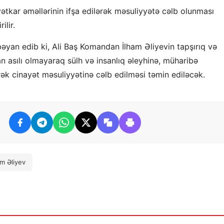
yətkar əməllərinin ifşa edilərək məsuliyyətə cəlb olunması
ilir.
yan edib ki, Ali Baş Komandan İlham Əliyevin tapşırıq və
an asılı olmayaraq sülh və insanlıq əleyhinə, müharibə
rək cinayət məsuliyyətinə cəlb edilməsi təmin ediləcək.
am Əliyev