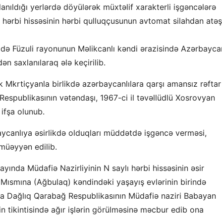
nıldığı yerlərdə döyülərək müxtəlif xarakterli işgəncələrə
ı hərbi hissəsinin hərbi qulluqçusunun avtomat silahdan atəş
xdə Füzuli rayonunun Məlikcanlı kəndi ərazisində Azərbayca
dən saxlanılaraq ələ keçirilib.
ik Mkrtiçyanla birlikdə azərbaycanlılara qarşı amansız rəftar
espublikasının vətəndaşı, 1967-ci il təvəllüdlü Xosrovyan
ifşa olunub.
aycanlıya əsirlikdə olduqları müddətdə işgəncə verməsi,
 müəyyən edilib.
ayında Müdafiə Nazirliyinin N saylı hərbi hissəsinin əsir
ısmına (Ağbulaq) kəndindəki yaşayış evlərinin birində
a Dağlıq Qarabağ Respublikasının Müdafiə naziri Babayan
tikintisində ağır işlərin görülməsinə məcbur edib ona