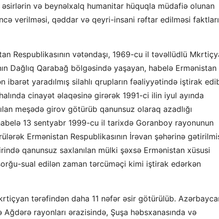
ı əsirlərin və beynəlxalq humanitar hüquqla müdafiə olunan
ncə verilməsi, qəddar və qeyri-insani rəftar edilməsi faktları
stan Respublikasının vətəndaşı, 1969-cu il təvəllüdlü Mkrtiç
nın Dağlıq Qarabağ bölgəsində yaşayan, habelə Ermənistan
ibarət yaradılmış silahlı qrupların fəaliyyətində iştirak edi
alında cinayət əlaqəsinə girərək 1991-ci ilin iyul ayında
dırılan meşədə girov götürüb qanunsuz olaraq azadlığı
abelə 13 sentyabr 1999-cu il tarixdə Goranboy rayonunun
ülərək Ermənistan Respublikasının İrəvan şəhərinə gətirilmi
birində qanunsuz saxlanılan mülki şəxsə Ermənistan xüsusi
sorğu-sual edilən zaman tərcüməçi kimi iştirak edərkən
krtiçyan tərəfindən daha 11 nəfər əsir götürülüb. Azərbayca
ə Ağdərə rayonları ərazisində, Şuşa həbsxanasında və