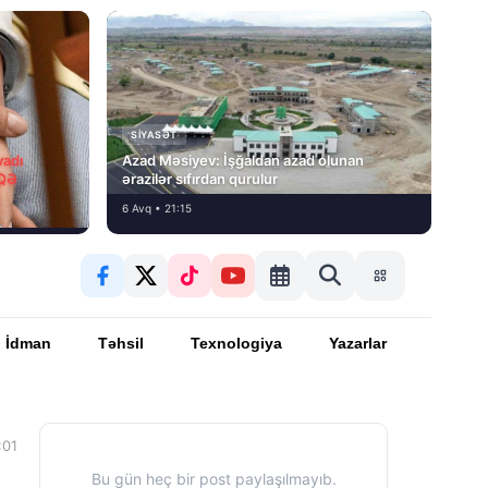
SIYASƏT
vadı
Azad Məsiyev: İşğaldan azad olunan
İQƏ
ərazilər sıfırdan qurulur
6 Avq • 21:15
İdman
Təhsil
Texnologiya
Yazarlar
:01
Bu gün heç bir post paylaşılmayıb.