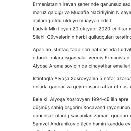
Ermənistanın İrəvan şəhərində qanunsuz saxla
məruz qaldığı və Müdafiə Nazirliyinin N sayl
açılaraq öldürüldüyü müəyyən edilib.
Lüdvik Mkrtiçyan 20 oktyabr 2020-ci il tari
Silahlı Qüvvələrinin hərbi qulluqçuları tərəfin
Aparılan istintaq tədbirləri nəticəsində Lüdv
edərək onlara işgəncələr vermiş Ermənistan R
Alyoşa Aramaisoviçin də cinayətkar əməlləri 
İstintaqla Alyoşa Xosrovyanın 5 nəfər azərb
onlarla qəddar və qeyri-insani rəftar etməsi
Belə ki, Alyoşa Xosrovyan 1994-cü ilin aprel 
düşmüş sabiq əsgərini Xocavənd rayonunun M
qanunsuz olaraq saxlanılan zaman, qondarm
Samvel Andranikoviç üçün həmin kənddə evin 