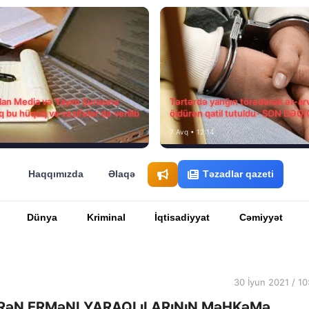
ılan Media və Yayım Şurasına
Tərtərdə yanğın törədərək ər-ar
q bu hüquq və vəzifələr də verilib
öldürən qatil tutuldu- SON DƏQ
7 Avq • 12:14
Haqqımızda
Əlaqə
Təzadlar qazeti
Dünya
Kriminal
İqtisadiyyat
Cəmiyyət
30 İyun 2021 / 10
RəN ERMəNI YARAQLıLARıNıN MəHKəMə