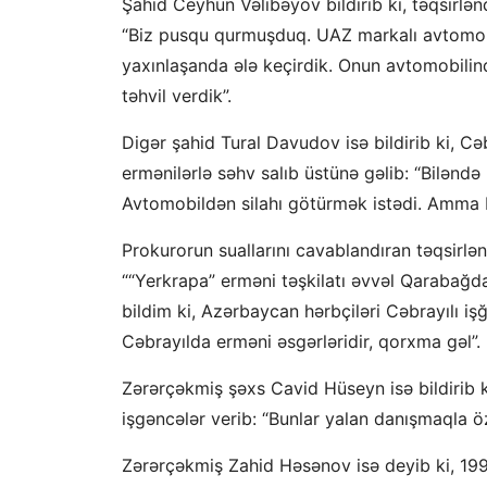
Şahid Ceyhun Vəlibəyov bildirib ki, təqsirlə
“Biz pusqu qurmuşduq. UAZ markalı avtomobi
yaxınlaşanda ələ keçirdik. Onun avtomobilində
təhvil verdik”.
Digər şahid Tural Davudov isə bildirib ki, 
ermənilərlə səhv salıb üstünə gəlib: “Biləndə
Avtomobildən silahı götürmək istədi. Amma b
Prokurorun suallarını cavablandıran təqsirlən
““Yerkrapa” erməni təşkilatı əvvəl Qarabağd
bildim ki, Azərbaycan hərbçiləri Cəbrayılı 
Cəbrayılda erməni əsgərləridir, qorxma gəl”.
Zərərçəkmiş şəxs Cavid Hüseyn isə bildirib 
işgəncələr verib: “Bunlar yalan danışmaqla öz
Zərərçəkmiş Zahid Həsənov isə deyib ki, 199