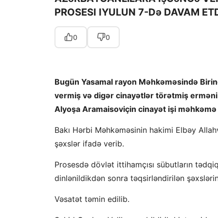
PROSESI IYULUN 7-Də DAVAM ET
0
0
Bugün Yasamal rayon Məhkəməsində Birinc
vermiş və digər cinayətlər törətmiş erməni
Alyoşa Aramaisoviçin cinayət işi məhkəmə p
Bakı Hərbi Məhkəməsinin hakimi Elbəy Allahver
şəxslər ifadə verib.
Prosesdə dövlət ittihamçısı sübutların tədqiqi 
dinlənildikdən sonra təqsirləndirilən şəxsləri
Vəsatət təmin edilib.