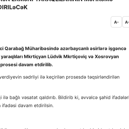
DIRILəCəK
A-
A
i Qarabağ Müharibəsində azərbaycanlı əsirlərə işgəncə
 yaraqlıları Mkrtiçyan Lüdvik Mkrtiçoviç və Xosrovyan
rosesi davam etdirilib.
diyevin sədrliyi ilə keçirilən prosesdə təqsirləndirilən
ilə bağlı vəsatət qaldırıb. Bildirib ki, əvvəlcə şahid ifadələr
n ifadəsi davam etdirilsin.