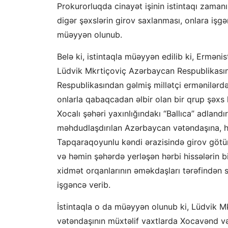
Prokurorluqda cinayət işinin istintaqı zaman
digər şəxslərin girov saxlanması, onlara işgə
müəyyən olunub.
Belə ki, istintaqla müəyyən edilib ki, Erməni
Lüdvik Mkrtiçoviç Azərbaycan Respublikası
Respublikasından gəlmiş millətçi ermənilərdən 
onlarla qabaqcadan əlbir olan bir qrup şəxs h
Xocalı şəhəri yaxınlığındakı “Ballıca” adlan
məhdudlaşdırılan Azərbaycan vətəndaşına, h
Tapqaraqoyunlu kəndi ərazisində girov götür
və həmin şəhərdə yerləşən hərbi hissələrin 
xidmət orqanlarının əməkdaşları tərəfindən 
işgəncə verib.
İstintaqla o da müəyyən olunub ki, Lüdvik M
vətəndaşının müxtəlif vaxtlarda Xocavənd v