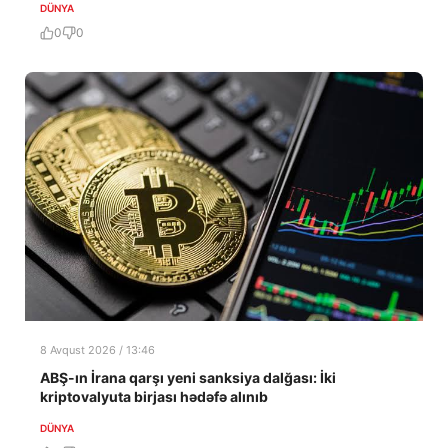
DÜNYA
0
0
8 Avqust 2026 / 13:46
ABŞ-ın İrana qarşı yeni sanksiya dalğası: İki
kriptovalyuta birjası hədəfə alınıb
DÜNYA