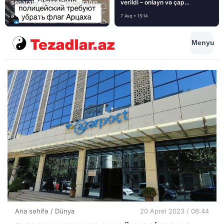
separatçı “Artsax”ın bayrağını
verildi – onlayn və çap
müsadirə etdi və…
mediasını nə gözləyir?
8 Avq • 08:39
7 Avq • 15:14
Menyu
Ana səhifə
/
Dünya
20 Aprel 2023 / 08:44