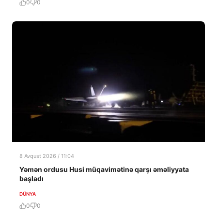
0
0
8 Avqust 2026 / 11:04
Yəmən ordusu Husi müqavimətinə qarşı əməliyyata
başladı
DÜNYA
0
0