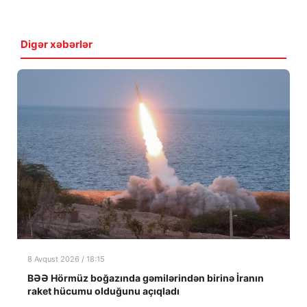
Digər xəbərlər
8 Avqust 2026 / 18:15
BƏƏ Hörmüz boğazında gəmilərindən birinə İranın
raket hücumu olduğunu açıqladı