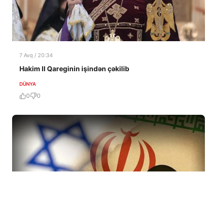
7 Avq / 20:34
Hakim II Qareginin işindən çəkilib
DÜNYA
0
0