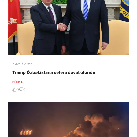
7 Avq / 23:59
Tramp Özbəkistana səfərə dəvət olundu
DÜNYA
0
0