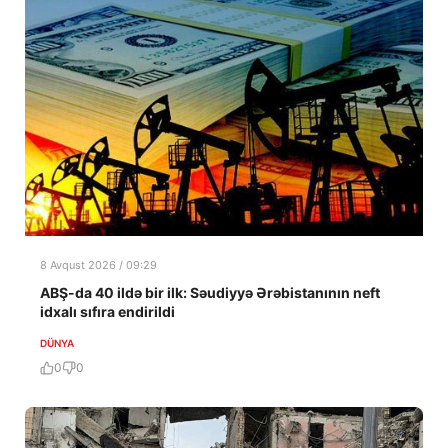
8 Avqust 2026 / 09:29
ABŞ-da 40 ildə bir ilk: Səudiyyə Ərəbistanının neft
idxalı sıfıra endirildi
DÜNYA
0
0