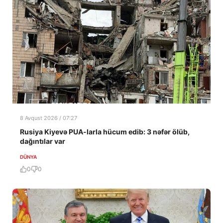
8 Avqust 2026 / 07:27
Rusiya Kiyevə PUA-larla hücum edib: 3 nəfər ölüb,
dağıntılar var
DÜNYA
0
0