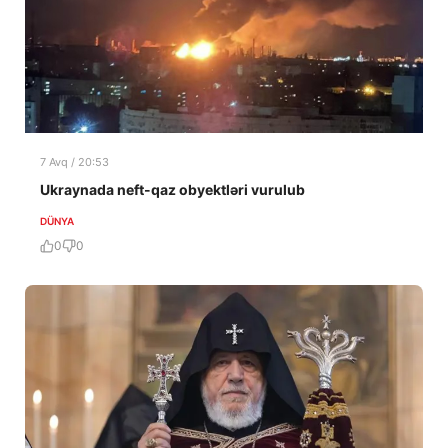
7 Avq / 20:53
Ukraynada neft-qaz obyektləri vurulub
DÜNYA
0
0