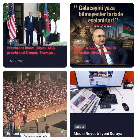
MEDİA
MEDİA
Prezident İlham Əliyev ABŞ
İQBAL AĞAZADƏ YAZIR-
prezidenti Donald Trampa
Səfəvilər dövləti milli
məktubunda yazıb ki…
dövlətdirmi?
8 Avq • 21:43
8 Avq • 08:51
MEDİA
Erməni polisi stadionda
Media Reyestri yeni Şuraya