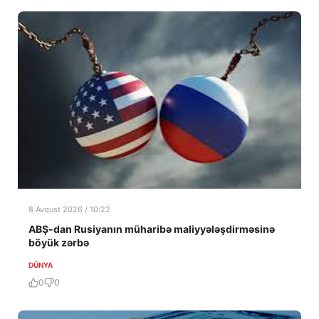
8 Avqust 2026 / 10:22
ABŞ-dan Rusiyanın müharibə maliyyələşdirməsinə
böyük zərbə
DÜNYA
0
0