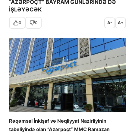
“AZƏRPOÇT” BAYRAM GÜNLƏRİNDƏ DƏ
İŞLƏYƏCƏK
0
0
A-
A+
Rəqəmsal İnkişaf və Nəqliyyat Nazirliyinin
tabeliyində olan “Azərpoçt” MMC Ramazan