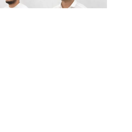
7 Avq / 21:11
Xarici informasiya sistemlərinə hücum edənlər
tutulub
HADISƏ
0
0
ƏLAQƏ
Bakı, Azərbaycan
070 210 10 44