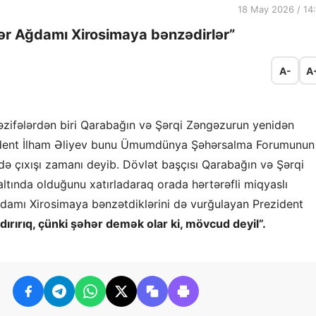
18 May 2026 / 14
lər Ağdamı Xirosimaya bənzədirlər”
A-
A
əzifələrdən biri Qarabağın və Şərqi Zəngəzurun yenidən
Prezident İlham Əliyev bunu Ümumdünya Şəhərsalma Forumunun
də çıxışı zamanı deyib. Dövlət başçısı Qarabağın və Şərqi
altında olduğunu xatırladaraq orada hərtərəfli miqyaslı
 Ağdamı Xirosimaya bənzətdiklərini də vurğulayan Prezident
ırırıq, çünki şəhər demək olar ki, mövcud deyil”.