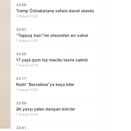
23:59
Tramp Özbəkistana səfərə dəvət olundu
7 Avqust 2026
23:47
“Toppuş bacı”nın atasından acı xəbər
7 Avqust 2026
23:35
17 yaşlı qızın toy məclisi təxirə salındı
7 Avqust 2026
23:17
Rodri “Barselona”ya keçə bilər
7 Avqust 2026
22:59
Ən yaxşı yalan danışan bürclər
7 Avqust 2026
22:41