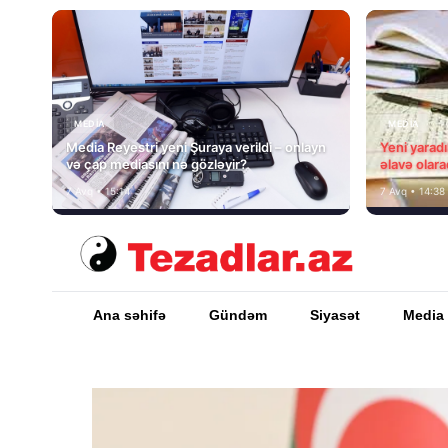
MEDİA
MEDİA
Media Reyestri yeni Şuraya verildi – onlayn
Yeni yarad
və çap mediasını nə gözləyir?
əlavə olara
7 Avq • 15:14
7 Avq • 14:38
Ana səhifə
Gündəm
Siyasət
Media