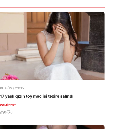
BU GÜN / 23:35
17 yaşlı qızın toy məclisi təxirə salındı
CƏMIYYƏT
0
0