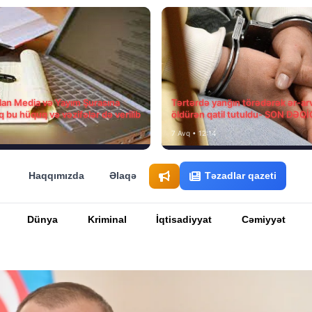
ılan Media və Yayım Şurasına
Tərtərdə yanğın törədərək ər-ar
q bu hüquq və vəzifələr də verilib
öldürən qatil tutuldu- SON DƏQ
7 Avq • 12:14
Haqqımızda
Əlaqə
Təzadlar qazeti
Dünya
Kriminal
İqtisadiyyat
Cəmiyyət