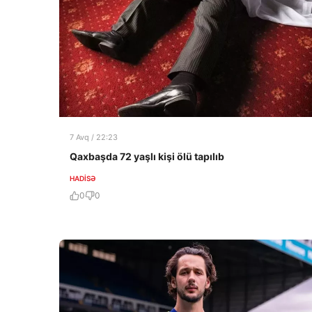
7 Avq / 22:23
Qaxbaşda 72 yaşlı kişi ölü tapılıb
HADISƏ
0
0