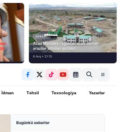
SIYASƏT
vadı
Azad Məsiyev: İşğaldan azad olunan
İQƏ
ərazilər sıfırdan qurulur
6 Avq • 21:15
İdman
Təhsil
Texnologiya
Yazarlar
Bugünkü xəbərlər