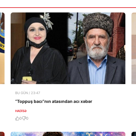
BU GÜN / 23:47
“Toppuş bacı”nın atasından acı xəbər
HADISƏ
0
0