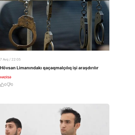
7 Avq / 22:05
Hövsan Limanındakı qaçaqmalçılıq işi araşdırılır
HADISƏ
0
0