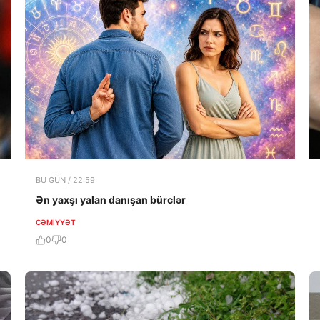
BU GÜN / 22:59
Ən yaxşı yalan danışan bürclər
CƏMIYYƏT
0
0