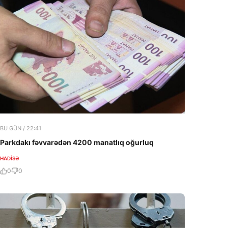
BU GÜN / 22:41
Parkdakı fəvvarədən 4200 manatlıq oğurluq
HADISƏ
0
0