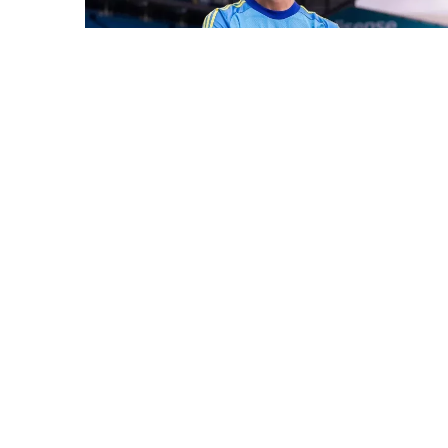
7 Avq / 21:47
23 yaşlı qapıçı transfer rekordu qırdı
İDMAN
0
0
D
1993-cü ildən fəaliyyət göstərən və Dövlət
G