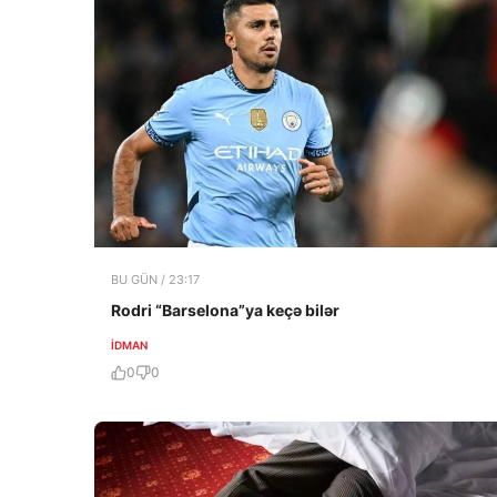
BU GÜN / 23:17
Rodri “Barselona”ya keçə bilər
İDMAN
0
0