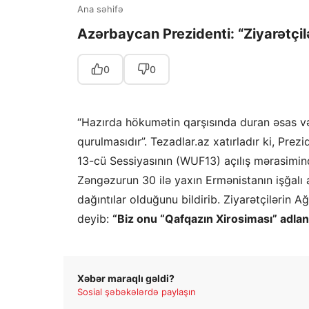
Ana səhifə
Azərbaycan Prezidenti: “Ziyarətçi
0
0
“Hazırda hökumətin qarşısında duran əsas v
qurulmasıdır”. Tezadlar.az xatırladır ki, 
13-cü Sessiyasının (WUF13) açılış mərasimin
Zəngəzurun 30 ilə yaxın Ermənistanın işğalı 
dağıntılar olduğunu bildirib. Ziyarətçilərin
deyib:
“Biz onu “Qafqazın Xirosiması” adland
Xəbər maraqlı gəldi?
Sosial şəbəkələrdə paylaşın