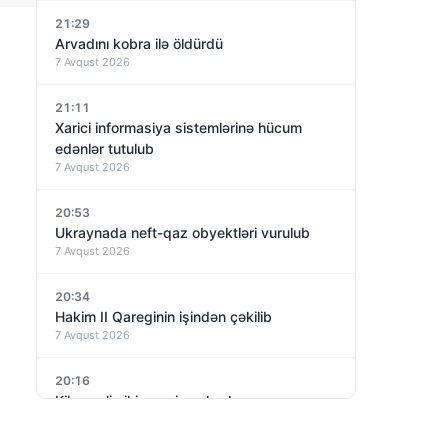
21:29
Arvadını kobra ilə öldürdü
7 Avqust 2026
21:11
Xarici informasiya sistemlərinə hücum
edənlər tutulub
7 Avqust 2026
20:53
Ukraynada neft-qaz obyektləri vurulub
7 Avqust 2026
20:34
Hakim II Qareginin işindən çəkilib
7 Avqust 2026
20:16
Kiberpolis iki gənci saxlayıb
7 Avqust 2026