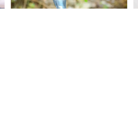
7 Avq / 21:29
Arvadını kobra ilə öldürdü
HADISƏ
0
0
KATEQORIYALAR
SÜRƏTLI KEÇIDLƏR
ünya
Ana Səhifə
ündəm
Haqqımızda