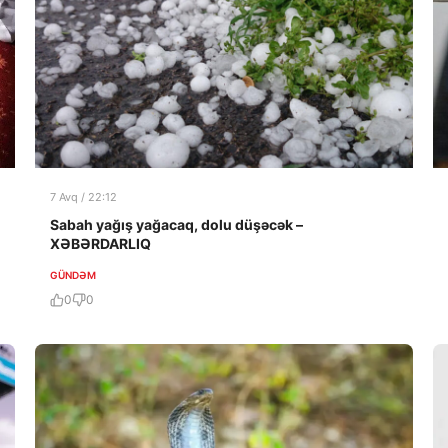
7 Avq / 22:12
Sabah yağış yağacaq, dolu düşəcək –
XƏBƏRDARLIQ
GÜNDƏM
0
0