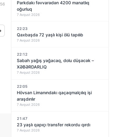
Parkdakı fəvvarədən 4200 manatlıq
:56
oğurluq
7 Avqust 2026
22:23
+
Qaxbaşda 72 yaşlı kişi ölü tapılıb
7 Avqust 2026
22:12
Sabah yağış yağacaq, dolu düşəcək –
XƏBƏRDARLIQ
7 Avqust 2026
22:05
Hövsan Limanındakı qaçaqmalçılıq işi
araşdırılır
7 Avqust 2026
21:47
23 yaşlı qapıçı transfer rekordu qırdı
7 Avqust 2026