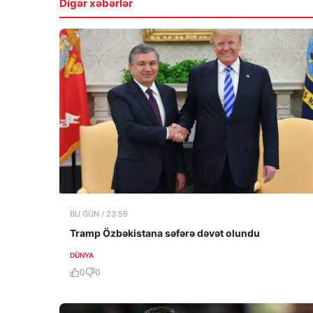
Digər xəbərlər
BU GÜN / 23:59
Tramp Özbəkistana səfərə dəvət olundu
DÜNYA
0
0