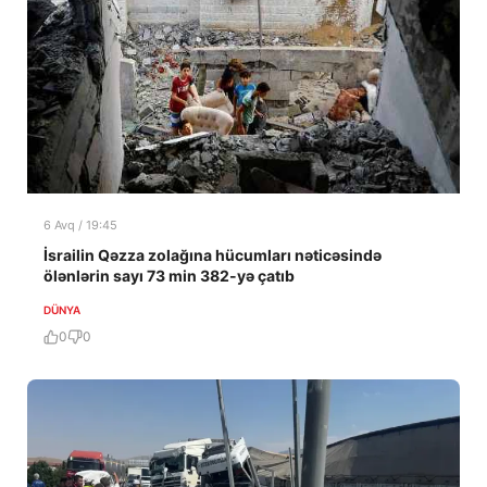
6 Avq / 19:45
İsrailin Qəzza zolağına hücumları nəticəsində
ölənlərin sayı 73 min 382-yə çatıb
DÜNYA
0
0