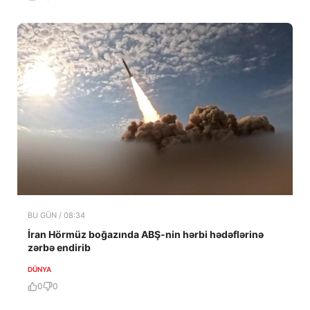
BU GÜN / 08:34
İran Hörmüz boğazında ABŞ-nin hərbi hədəflərinə
zərbə endirib
DÜNYA
0
0