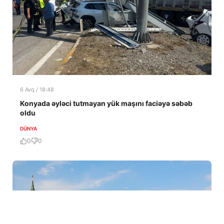
6 Avq / 18:48
Konyada əyləci tutmayan yük maşını faciəyə səbəb
oldu
DÜNYA
0
0