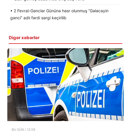
• 2 Fevral-Gənclər Gününə həsr olunmuş “Gələcəyin
gənci” adlı fərdi sərgi keçirilib
Digər xəbərlər
BU GÜN / 12:06