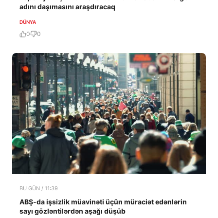
adını daşımasını araşdıracaq
DÜNYA
0
0
BU GÜN / 11:39
ABŞ-da işsizlik müavinəti üçün müraciət edənlərin
sayı gözləntilərdən aşağı düşüb