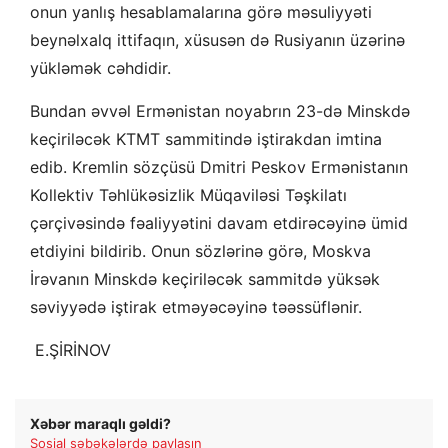
onun yanlış hesablamalarına görə məsuliyyəti
beynəlxalq ittifaqın, xüsusən də Rusiyanın üzərinə
yükləmək cəhdidir.
Bundan əvvəl Ermənistan noyabrın 23-də Minskdə
keçiriləcək KTMT sammitində iştirakdan imtina
edib. Kremlin sözçüsü Dmitri Peskov Ermənistanın
Kollektiv Təhlükəsizlik Müqaviləsi Təşkilatı
çərçivəsində fəaliyyətini davam etdirəcəyinə ümid
etdiyini bildirib. Onun sözlərinə görə, Moskva
İrəvanın Minskdə keçiriləcək sammitdə yüksək
səviyyədə iştirak etməyəcəyinə təəssüflənir.
​ E.ŞİRİNOV
Xəbər maraqlı gəldi?
Sosial şəbəkələrdə paylaşın