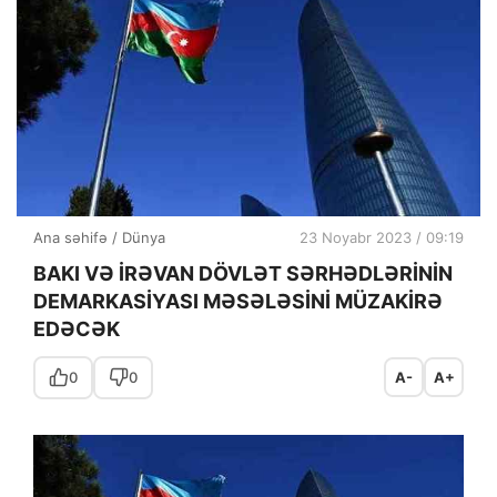
Ana səhifə
/
Dünya
23 Noyabr 2023 / 09:19
BAKI VƏ İRƏVAN DÖVLƏT SƏRHƏDLƏRİNİN
DEMARKASİYASI MƏSƏLƏSİNİ MÜZAKİRƏ
EDƏCƏK
0
0
A-
A+