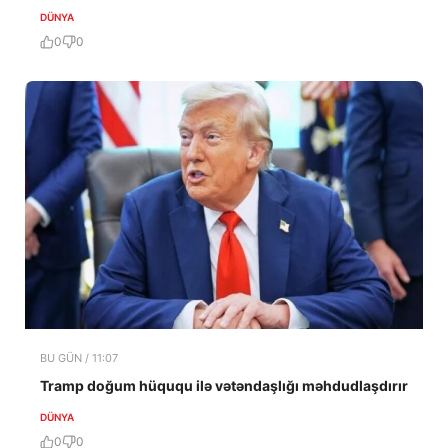
DÜNYA
0
0
BU GÜN / 11:07
Tramp doğum hüququ ilə vətəndaşlığı məhdudlaşdırır
DÜNYA
0
0