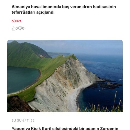
Almaniya hava limanında baş verən dron hadisəsinin
təfərrüatları açıqlandı
DÜNYA
0
0
BU GÜN / 11:55
Yaponiya Kiçik Kuril silsiləsindəki bir adanın Zorgenin