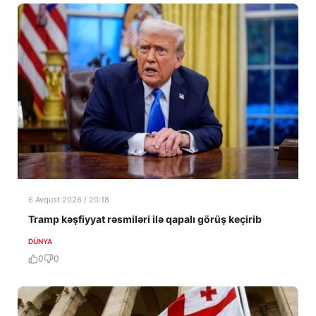
6 Avqust 2026 / 20:18
Tramp kəşfiyyat rəsmiləri ilə qapalı görüş keçirib
DÜNYA
0
0