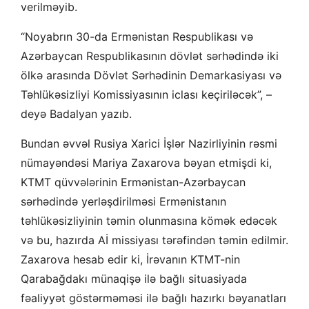
verilməyib.
“Noyabrın 30-da Ermənistan Respublikası və
Azərbaycan Respublikasının dövlət sərhədində iki
ölkə arasında Dövlət Sərhədinin Demarkasiyası və
Təhlükəsizliyi Komissiyasının iclası keçiriləcək”, –
deyə Badalyan yazıb.
Bundan əvvəl Rusiya Xarici İşlər Nazirliyinin rəsmi
nümayəndəsi Mariya Zaxarova bəyan etmişdi ki,
KTMT qüvvələrinin Ermənistan-Azərbaycan
sərhədində yerləşdirilməsi Ermənistanın
təhlükəsizliyinin təmin olunmasına kömək edəcək
və bu, hazırda Aİ missiyası tərəfindən təmin edilmir.
Zaxarova hesab edir ki, İrəvanın KTMT-nin
Qarabağdakı münaqişə ilə bağlı situasiyada
fəaliyyət göstərməməsi ilə bağlı hazırkı bəyanatları