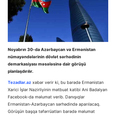
Noyabrın 30-da Azərbaycan və Ermənistan
nümayəndələrinin dövlət sərhədinin
demarkasiyası məsələsinə dair görüşü
planlaşdırılır.
Tezadlar.az
xəbər verir ki, bu barədə Ermənistan
Xarici İşlər Nazirliyinin mətbuat katibi Ani Badalyan
Facebook-da məlumat verib. Danışıqlar
Ermənistan-Azərbaycan sərhədində aparılacaq.
Görüşün başqa təfərrüatları barədə məlumat