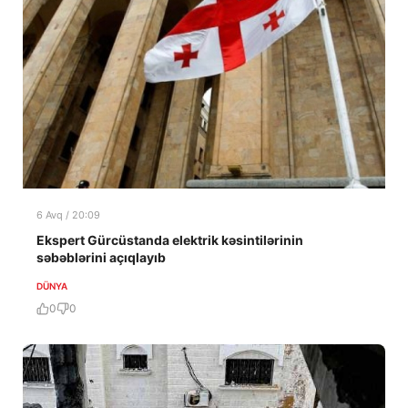
6 Avq / 20:09
Ekspert Gürcüstanda elektrik kəsintilərinin
səbəblərini açıqlayıb
DÜNYA
0
0