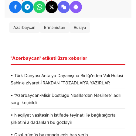
Azərbaycan
Ermənistan
Rusiya
"Azərbaycan" etiketi üzrə xəbərlər
• Türk Dünyası Antalya Dayanışma Birliği’nden Vali Hulusi
Şahin’e ziyaret-İRAKDAN “TƏZADLAR”A YAZIRLAR
• “Azərbaycan-Misir Dostluğu Nəsillərdən Nəsillərə” adlı
sərgi keçirildi
• Nəqliyat vasitəsinin istifadə təyinatı ilə bağlı sığorta
şirkətini aldadanları bu gözləyir
• Qızıl-gümüş bazarında eniş baş verib