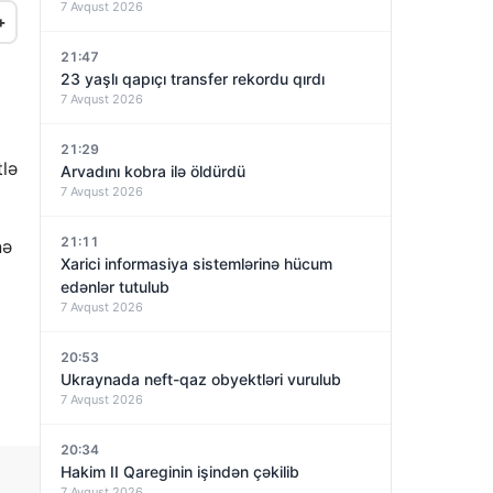
7 Avqust 2026
+
21:47
23 yaşlı qapıçı transfer rekordu qırdı
7 Avqust 2026
21:29
tlə
Arvadını kobra ilə öldürdü
7 Avqust 2026
21:11
nə
Xarici informasiya sistemlərinə hücum
edənlər tutulub
7 Avqust 2026
20:53
Ukraynada neft-qaz obyektləri vurulub
7 Avqust 2026
20:34
Hakim II Qareginin işindən çəkilib
7 Avqust 2026