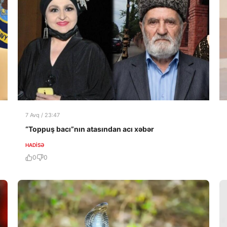
7 Avq / 23:47
“Toppuş bacı”nın atasından acı xəbər
HADISƏ
0
0