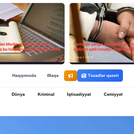
ılan Media və Yayım Şurasına
Tərtərdə yanğın törədərək ər-ar
q bu hüquq və vəzifələr də verilib
öldürən qatil tutuldu- SON DƏQ
7 Avq • 12:14
Haqqımızda
Əlaqə
Təzadlar qazeti
Dünya
Kriminal
İqtisadiyyat
Cəmiyyət