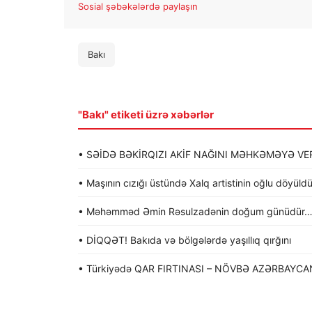
Sosial şəbəkələrdə paylaşın
Bakı
"Bakı" etiketi üzrə xəbərlər
• SƏİDƏ BƏKİRQIZI AKİF NAĞINI MƏHKƏMƏYƏ VER
• Maşının cızığı üstündə Xalq artistinin oğlu döyü
• Məhəmməd Əmin Rəsulzadənin doğum günüdür
• DİQQƏT! Bakıda və bölgələrdə yaşıllıq qırğını
• Türkiyədə QAR FIRTINASI – NÖVBƏ AZƏRBAYCA