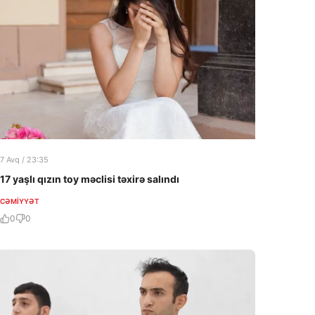
7 Avq / 23:35
17 yaşlı qızın toy məclisi təxirə salındı
CƏMIYYƏT
0
0