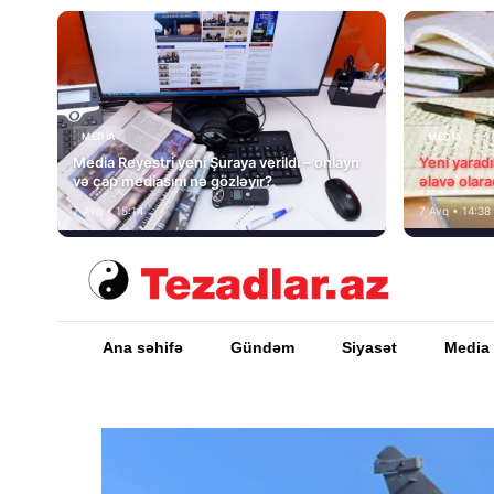
MEDİA
MEDİA
Media Reyestri yeni Şuraya verildi – onlayn
Yeni yarad
və çap mediasını nə gözləyir?
əlavə olara
7 Avq • 15:14
7 Avq • 14:38
Ana səhifə
Gündəm
Siyasət
Media