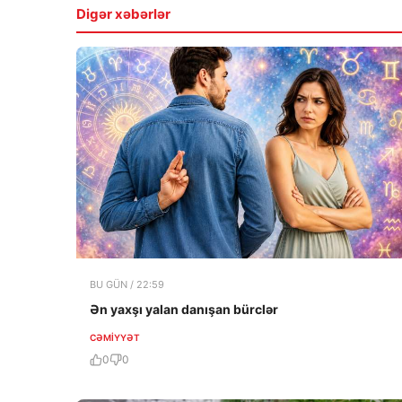
Digər xəbərlər
BU GÜN / 22:59
Ən yaxşı yalan danışan bürclər
CƏMIYYƏT
0
0