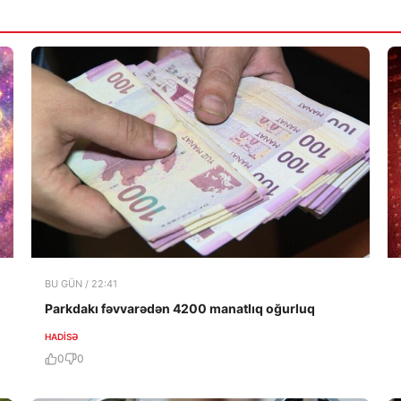
BU GÜN / 22:41
Parkdakı fəvvarədən 4200 manatlıq oğurluq
HADISƏ
0
0