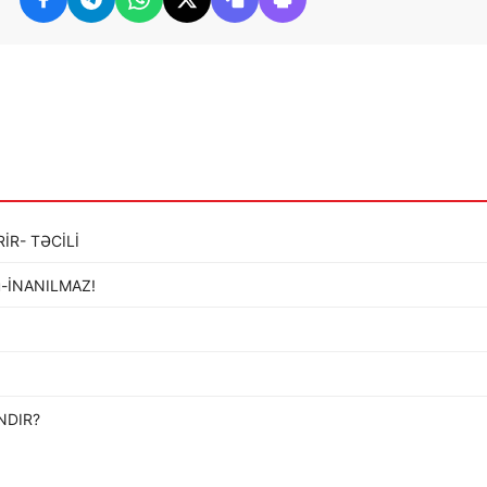
İR- TƏCİLİ
ldü-İNANILMAZ!
…
NDIR?