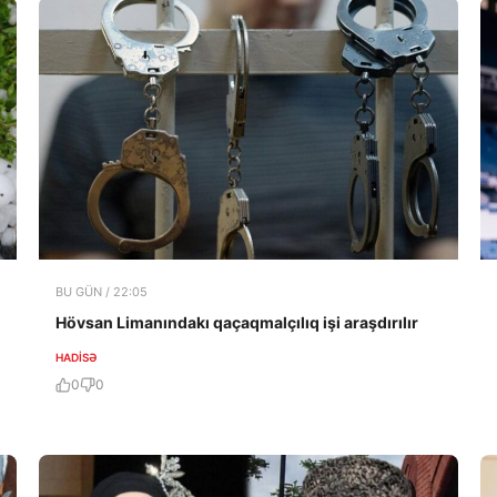
BU GÜN / 22:05
Hövsan Limanındakı qaçaqmalçılıq işi araşdırılır
HADISƏ
0
0