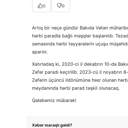
0
0
Artıq bir neçə gündür Bakıda Vətən müharib
hərbi paradla bağlı məşqlər başlanılıb. Tezad
səmasında hərbi təyyarələrin uçuşu müşahidə 
aparılır.
Xatırladaq ki, 2020-ci il dekabrın 10-da Ba
Zəfər paradı keçirilib. 2023-cü il noyabrın 
Zəfərin üçüncü ildönümünə həsr olunan hərbi
meydanında hərbi parad təşkil olunacaq.
Qələbəmiz mübarək!
Xəbər maraqlı gəldi?