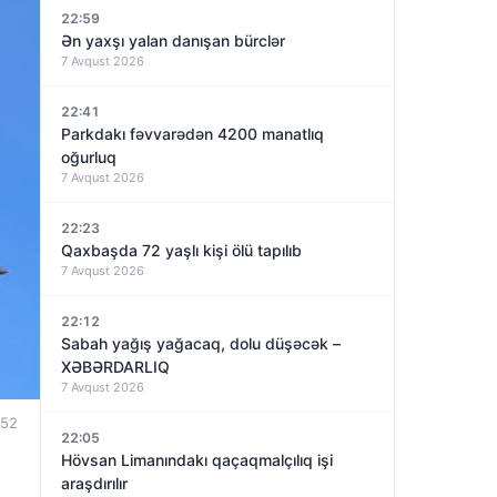
22:59
Ən yaxşı yalan danışan bürclər
7 Avqust 2026
22:41
Parkdakı fəvvarədən 4200 manatlıq
oğurluq
7 Avqust 2026
22:23
Qaxbaşda 72 yaşlı kişi ölü tapılıb
7 Avqust 2026
22:12
Sabah yağış yağacaq, dolu düşəcək –
XƏBƏRDARLIQ
7 Avqust 2026
:52
22:05
Hövsan Limanındakı qaçaqmalçılıq işi
araşdırılır