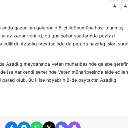
A-
A
əsində qazanılan qələbənin 5-ci ildönümünə həsr olunmuş
lar.az xəbər verir ki, bu gün səhər saatlarında paytaxt
edilirdi. Azadlıq meydanında da parada hazırlıq işləri sürə
kıda Azadlıq meydanında Vətən müharibəsində qələbə şərəfi
8-də isə Xankəndi şəhərində Vətən müharibəsində əldə edilən
 parad olub. Bu il isə noyabrın 8-də paytaxtın Azadlıq