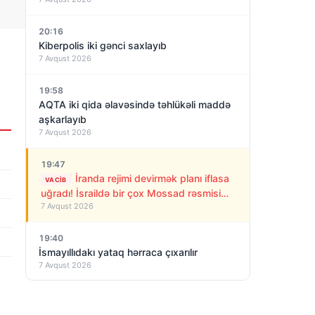
20:16
Kiberpolis iki gənci saxlayıb
7 Avqust 2026
19:58
AQTA iki qida əlavəsində təhlükəli maddə
aşkarlayıb
7 Avqust 2026
19:47
İranda rejimi devirmək planı iflasa
VACIB
uğradı! İsraildə bir çox Mossad rəsmisi
7 Avqust 2026
işdən çıxarıldı
19:40
İsmayıllıdakı yataq hərraca çıxarılır
7 Avqust 2026
19:22
Qaya Məmmədov: Cənubi Qafqazda yeni