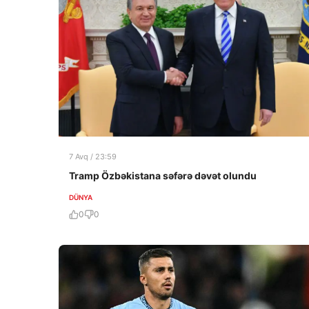
7 Avq / 23:59
Tramp Özbəkistana səfərə dəvət olundu
DÜNYA
0
0