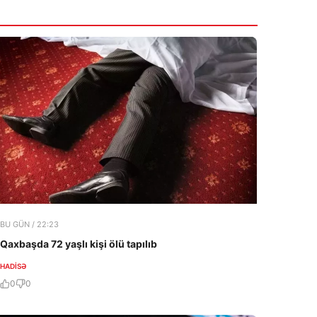
mərhələ başlayıb
7 Avqust 2026
BU GÜN / 22:23
Qaxbaşda 72 yaşlı kişi ölü tapılıb
HADISƏ
0
0