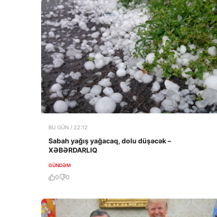
BU GÜN / 22:12
Sabah yağış yağacaq, dolu düşəcək –
XƏBƏRDARLIQ
GÜNDƏM
0
0