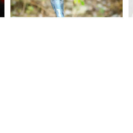
7 Avq / 21:29
Arvadını kobra ilə öldürdü
HADISƏ
0
0