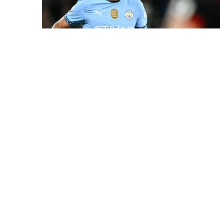
7 Avq / 23:17
Rodri “Barselona”ya keçə bilər
İDMAN
0
0