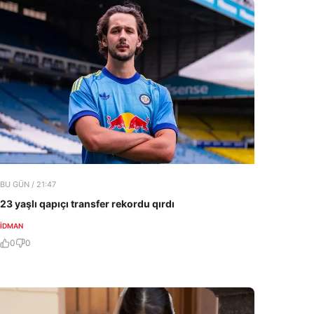
BU GÜN / 21:47
23 yaşlı qapıçı transfer rekordu qırdı
İDMAN
0
0