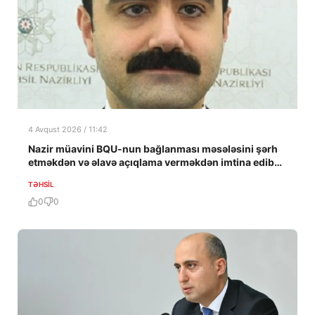
4 Avqust 2026 / 11:42
Nazir müavini BQU-nun bağlanması məsələsini şərh
etməkdən və əlavə açıqlama verməkdən imtina edib…
TƏHSIL
0
0