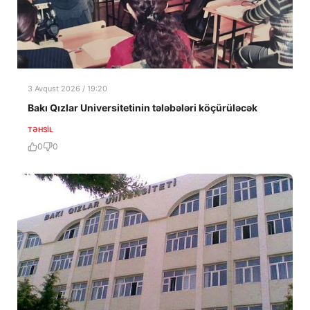
3 Avqust 2026 / 19:20
Bakı Qızlar Universitetinin tələbələri köçürüləcək
TƏHSIL
0
0