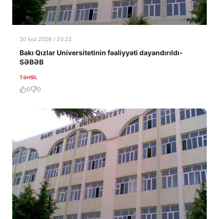
30 İyul 2026 / 20:22
Bakı Qızlar Universitetinin fəaliyyəti dayandırıldı-
SƏBƏB
TƏHSIL
0
0