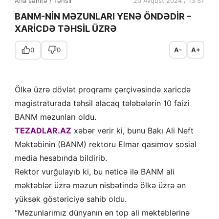
Ana səhifə
/
Təhsil
20 Avqust 2024 / 13:57
BANM-NİN MƏZUNLARI YENƏ ÖNDƏDİR –
XARİCDƏ TƏHSİL ÜZRƏ
0
0
A-
A+
Ölkə üzrə dövlət proqramı çərçivəsində xaricdə
magistraturada təhsil alacaq tələbələrin 10 faizi
BANM məzunları oldu.
TEZADLAR.AZ
xəbər verir ki, bunu Bakı Ali Neft
Məktəbinin (BANM) rektoru Elmar qasımov sosial
media hesabında bildirib.
Rektor vurğulayıb ki, bu nəticə ilə BANM ali
məktəblər üzrə məzun nisbətində ölkə üzrə ən
yüksək göstəriciyə sahib oldu.
“Məzunlarımız dünyanın ən top ali məktəblərinə