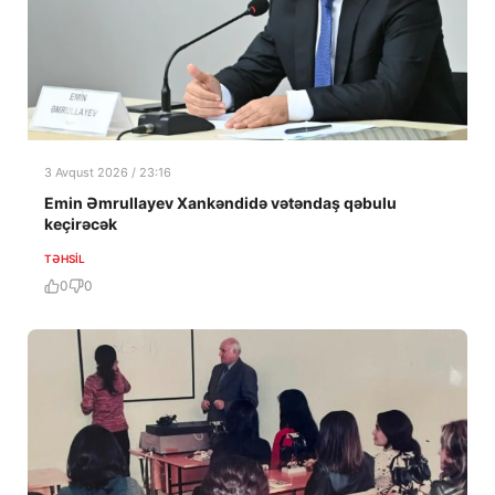
3 Avqust 2026 / 23:16
Emin Əmrullayev Xankəndidə vətəndaş qəbulu
keçirəcək
TƏHSIL
0
0