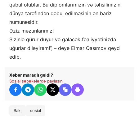
qəbul olublar. Bu diplomlarımızın və təhsilimizin
dünya tərəfindən qəbul edilməsinin ən bariz
nümunəsidir.
Əziz məzunlarımız!
Sizinlə qürur duyur və gələcək fəaliyyətinizdə
uğurlar diləyirəm!”, – deyə Elmar Qasımov qeyd
edib.
Xəbər maraqlı gəldi?
Sosial şəbəkələrdə paylaşın
Bakı
sosial