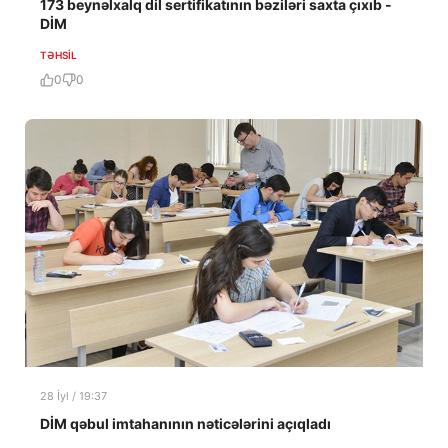
173 beynəlxalq dil sertifikatının bəziləri saxta çıxıb -
DİM
TƏHSIL
0
0
28 İyl / 19:37
DİM qəbul imtahanının nəticələrini açıqladı