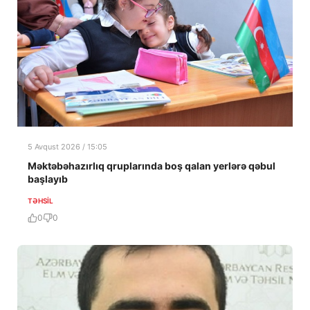
5 Avqust 2026 / 15:05
Məktəbəhazırlıq qruplarında boş qalan yerlərə qəbul
başlayıb
TƏHSIL
0
0