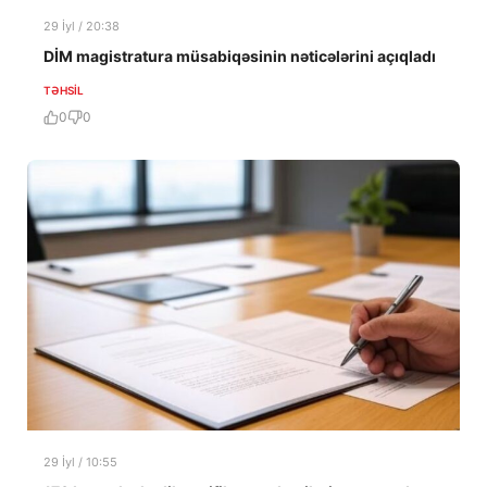
29 İyl / 20:38
DİM magistratura müsabiqəsinin nəticələrini açıqladı
TƏHSIL
0
0
29 İyl / 10:55