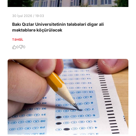
30 İyul 2026 / 19:03
Bakı Qızlar Universitetinin tələbələri digər ali
məktəblərə köçürüləcək
TƏHSIL
0
0