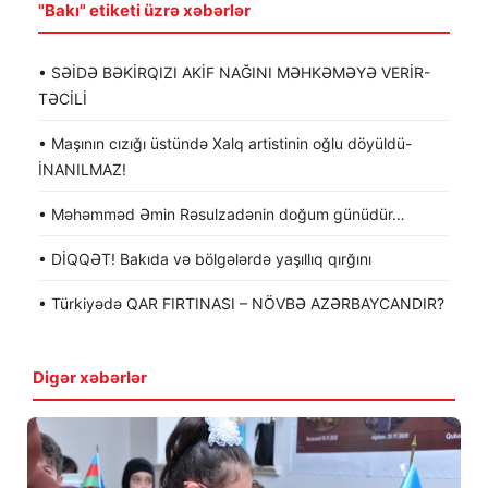
"Bakı" etiketi üzrə xəbərlər
• SƏİDƏ BƏKİRQIZI AKİF NAĞINI MƏHKƏMƏYƏ VERİR-
TƏCİLİ
• Maşının cızığı üstündə Xalq artistinin oğlu döyüldü-
İNANILMAZ!
• Məhəmməd Əmin Rəsulzadənin doğum günüdür…
• DİQQƏT! Bakıda və bölgələrdə yaşıllıq qırğını
• Türkiyədə QAR FIRTINASI – NÖVBƏ AZƏRBAYCANDIR?
Digər xəbərlər