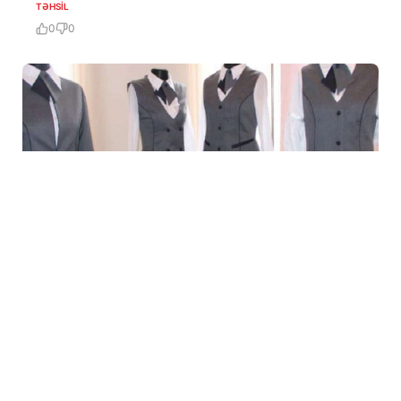
TƏHSIL
0
0
22 İyl / 15:31
Müəllimlərin vahid geyimi təsdiqləndi
TƏHSIL
0
0