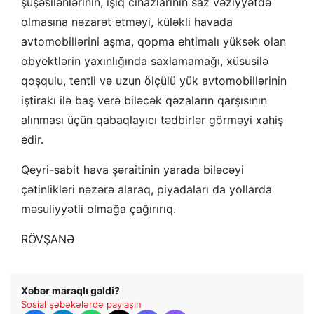
şüşəsilənlərinin, işıq cihazlarının saz vəziyyətdə
olmasına nəzarət etməyi, küləkli havada
avtomobillərini aşma, qopma ehtimalı yüksək olan
obyektlərin yaxınlığında saxlamamağı, xüsusilə
qoşqulu, tentli və uzun ölçülü yük avtomobillərinin
iştirakı ilə baş verə biləcək qəzaların qarşısının
alınması üçün qabaqlayıcı tədbirlər görməyi xahiş
edir.
Qeyri-sabit hava şəraitinin yarada biləcəyi
çətinlikləri nəzərə alaraq, piyadaları da yollarda
məsuliyyətli olmağa çağırırıq.
RÖVŞANƏ
Xəbər maraqlı gəldi?
Sosial şəbəkələrdə paylaşın