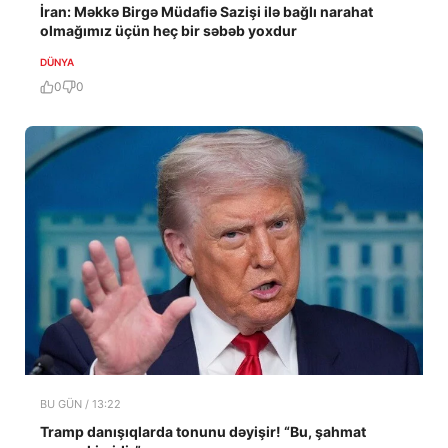
İran: Məkkə Birgə Müdafiə Sazişi ilə bağlı narahat
olmağımız üçün heç bir səbəb yoxdur
DÜNYA
0
0
BU GÜN / 13:22
Tramp danışıqlarda tonunu dəyişir! “Bu, şahmat