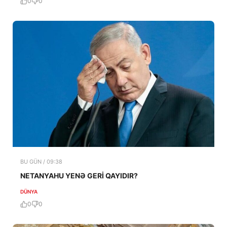
0
0
BU GÜN / 09:38
NETANYAHU YENƏ GERİ QAYIDIR?
DÜNYA
0
0