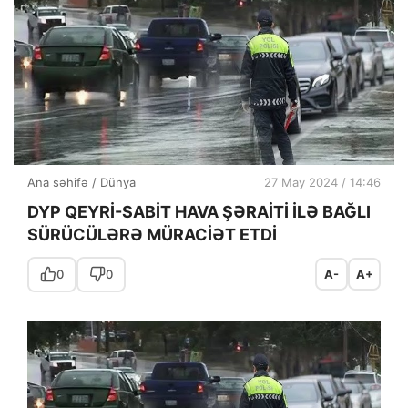
Ana səhifə
/
Dünya
27 May 2024 / 14:46
DYP QEYRİ-SABİT HAVA ŞƏRAİTİ İLƏ BAĞLI
SÜRÜCÜLƏRƏ MÜRACİƏT ETDİ
0
0
A-
A+