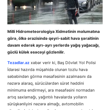
Milli Hidrometeorologiya Xidmətinin məlumatına
görə, ölkə ərazisində qeyri-sabit hava şəraitinin
davam edərək ayrı-ayrı yerlərdə yağış yağacağı,
güclü külək əsəcəyi gözlənilir.
Tezadlar.az
xəbər verir ki, Baş Dövlət Yol Polisi
İdarəsi hazırda müşahidə olunan tozlu hava
səbəbindən görmə məsafəsinin azalmasını da
nəzərə alaraq, sürücülərdən sürət həddini
minimuma endirməyi, ara məsafəsini normadan
artıq saxlamağı, yağıntılı havalarda yolların
sürüşkənliyini nəzərə almağı, avtomobilin