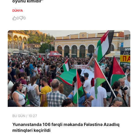
oyunu kimidir”
DÜNYA
0
0
BU GÜN / 10:27
Yunanıstanda 106 fərqli məkanda Fələstinə Azadlıq
mitinqləri keçirildi