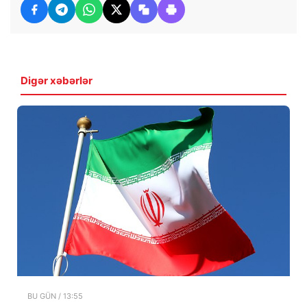
Digər xəbərlər
BU GÜN / 13:55