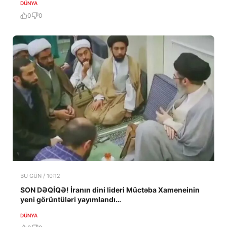
DÜNYA
0
0
BU GÜN / 10:12
SON DƏQİQƏ! İranın dini lideri Müctəba Xameneinin
yeni görüntüləri yayımlandı…
DÜNYA