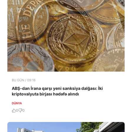
BU GÜN / 09:16
ABŞ-dan İrana qarşı yeni sanksiya dalğası: İki
kriptovalyuta birjası hədəfə alındı
DÜNYA
0
0