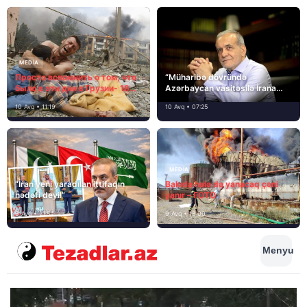
MEDİA
Просто вспомнить о том, что
“Müharibə dövründə
было в эти дни в Грузии- 18
Azərbaycan vasitəsilə İrana
лет назад, 8 августа 2008
yardım və dəstək göstərilib”
10 Avq • 11:19
10 Avq • 07:25
года…
MEDİA
“İran yeni yaradılan ittifaqın
Bakıda hələ də yanacaq çəni
hədəfi deyil”
yanır – FOTO
9 Avq • 21:54
9 Avq • 18:00
Menyu