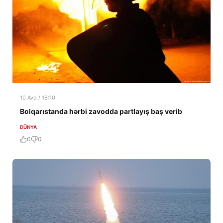
10 Avq / 18:10
Bolqarıstanda hərbi zavodda partlayış baş verib
DÜNYA
0
0