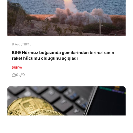
8 Avq / 18:15
BƏƏ Hörmüz boğazında gəmilərindən birinə İranın
raket hücumu olduğunu açıqladı
DÜNYA
0
0