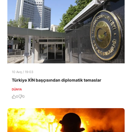
10 Avq / 19:03
Türkiyə XİN başçısından diplomatik təmaslar
DÜNYA
0
0