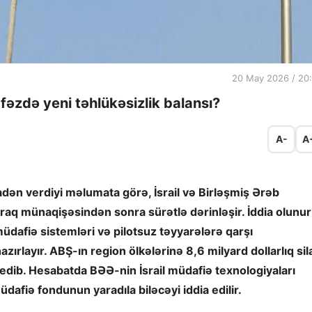
20 May 2026 / 20
rfəzdə yeni təhlükəsizlik balansı?
A-
A
adən verdiyi məlumata görə, İsrail və Birləşmiş Ərəb
İraq münaqişəsindən sonra sürətlə dərinləşir. İddia olunur
üdafiə sistemləri və pilotsuz təyyarələrə qarşı
zırlayır. ABŞ-ın region ölkələrinə 8,6 milyard dollarlıq sil
b edib. Hesabatda BƏƏ-nin İsrail müdafiə texnologiyaları
dafiə fondunun yaradıla biləcəyi iddia edilir.