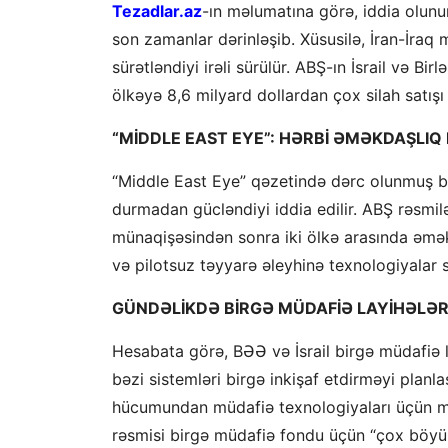
Tezadlar.az
-ın məlumatına görə, iddia olunur 
son zamanlar dərinləşib. Xüsusilə, İran-İraq
sürətləndiyi irəli sürülür. ABŞ-ın İsrail və Bi
ölkəyə 8,6 milyard dollardan çox silah satışı
“MİDDLE EAST EYE”: HƏRBİ ƏMƏKDAŞLIQ
“Middle East Eye” qəzetində dərc olunmuş bi
durmadan gücləndiyi iddia edilir. ABŞ rəsmil
münaqişəsindən sonra iki ölkə arasında əmə
və pilotsuz təyyarə əleyhinə texnologiyalar s
GÜNDƏLİKDƏ BİRGƏ MÜDAFİƏ LAYİHƏLƏR
Hesabata görə, BƏƏ və İsrail birgə müdafiə la
bəzi sistemləri birgə inkişaf etdirməyi planl
hücumundan müdafiə texnologiyaları üçün mal
rəsmisi birgə müdafiə fondu üçün “çox böyük 