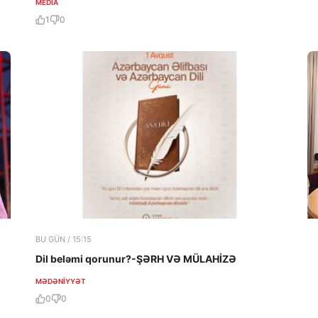
MEDİA
1
0
BU GÜN / 15:15
Dil beləmi qorunur?-ŞƏRH VƏ MÜLAHİZƏ
MƏDƏNIYYƏT
0
0