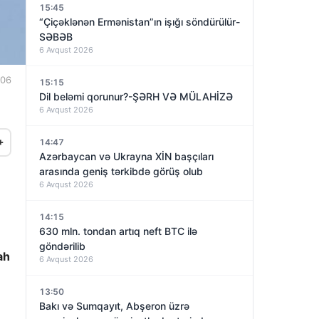
15:45
“Çiçəklənən Ermənistan”ın işığı söndürülür-
SƏBƏB
6 Avqust 2026
:06
15:15
Dil beləmi qorunur?-ŞƏRH VƏ MÜLAHİZƏ
6 Avqust 2026
+
14:47
Azərbaycan və Ukrayna XİN başçıları
arasında geniş tərkibdə görüş olub
6 Avqust 2026
14:15
630 mln. tondan artıq neft BTC ilə
göndərilib
ah
6 Avqust 2026
13:50
Bakı və Sumqayıt, Abşeron üzrə