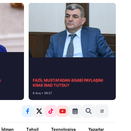
с
FAZİL MUSTAFADAN ƏSƏBİ PAYLAŞIM:
KİMƏ İRAD TUTDU?
6 Avq • 09:27
İdman
Təhsil
Texnologiya
Yazarlar