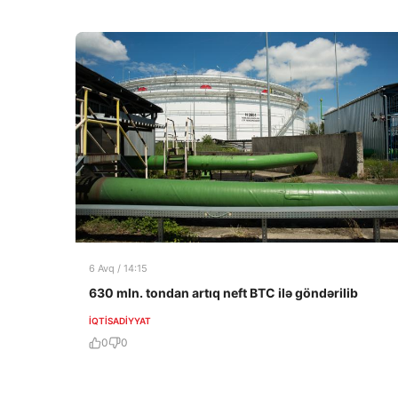
6 Avq / 14:15
630 mln. tondan artıq neft BTC ilə göndərilib
İQTISADIYYAT
0
0