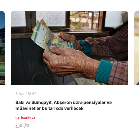
6 Avq / 13:50
Bakı və Sumqayıt, Abşeron üzrə pensiyalar və
müavinətlər bu tarixdə veriləcək
İQTISADIYYAT
0
0