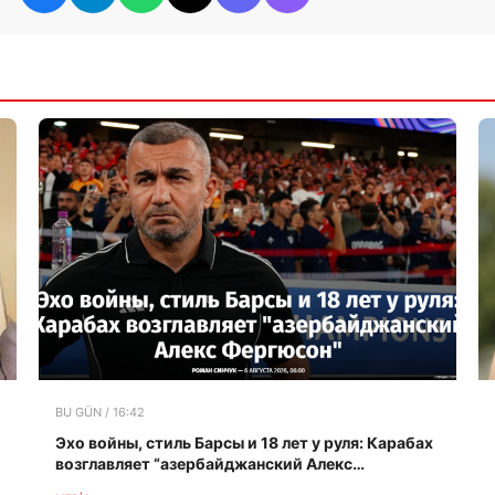
BU GÜN / 16:42
Эхо войны, стиль Барсы и 18 лет у руля: Карабах
возглавляет “азербайджанский Алекс
Фергюсон”