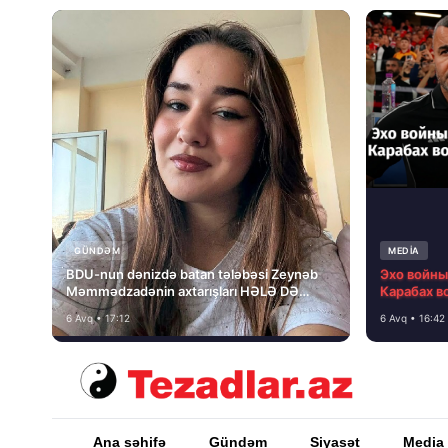
GÜNDƏM
MEDİA
BDU-nun dənizdə batan tələbəsi Zeynəb
Эхо войны,
Məmmədzadənin axtarışları HƏLƏ DƏ
Карабах в
NƏTİCƏSİZ QALIB!
Алекс Фе
6 Avq • 17:12
6 Avq • 16:42
Ana səhifə
Gündəm
Siyasət
Media