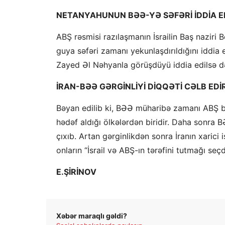
NETANYAHUNUN BƏƏ-YƏ SƏFƏRİ İDDİA ED
ABŞ rəsmisi razılaşmanın İsrailin Baş nazi
guya səfəri zamanı yekunlaşdırıldığını idd
Zayed Əl Nəhyanla görüşdüyü iddia edilsə də
İRAN-BƏƏ GƏRGİNLİYİ DİQQƏTİ CƏLB EDİ
Bəyan edilib ki, BƏƏ müharibə zamanı ABŞ baz
hədəf aldığı ölkələrdən biridir. Daha sonra B
çıxıb. Artan gərginlikdən sonra İranın xaric
onların “İsrail və ABŞ-ın tərəfini tutmağı seçdi
E.ŞİRİNOV
Xəbər maraqlı gəldi?