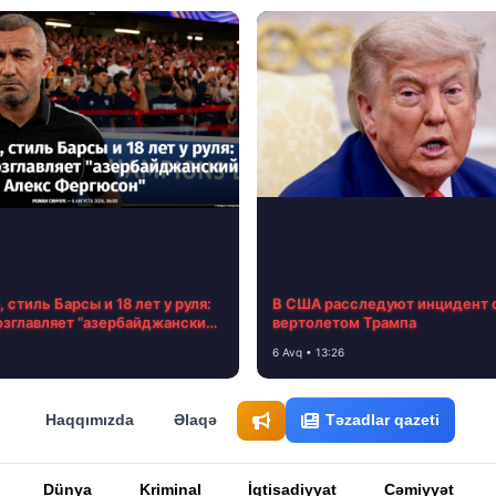
 стиль Барсы и 18 лет у руля:
В США расследуют инцидент 
озглавляет “азербайджанский
вертолетом Трампа
ргюсон”
6 Avq • 13:26
Haqqımızda
Əlaqə
Təzadlar qazeti
Dünya
Kriminal
İqtisadiyyat
Cəmiyyət