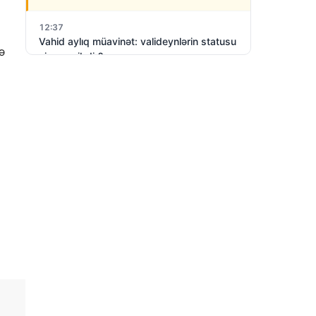
12:37
Vahid aylıq müavinət: valideynlərin statusu
ə
niyə vacibdir?
6 Avqust 2026
12:10
Əlisa Nicatın 90 illiyinə alqış…
6 Avqust 2026
11:47
Tərtərdə ər-arvad yanaraq öldü-SƏBƏB
6 Avqust 2026