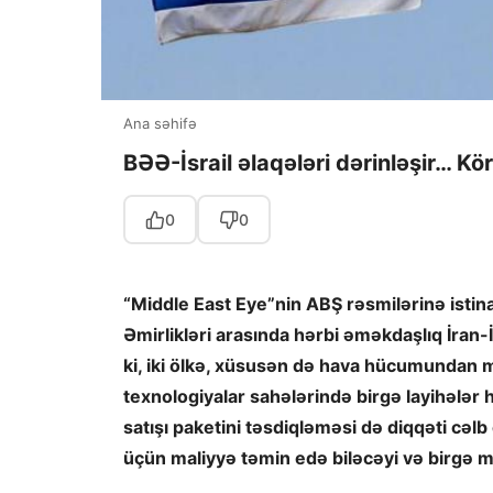
Ana səhifə
BƏƏ-İsrail əlaqələri dərinləşir… Kö
0
0
“Middle East Eye”nin ABŞ rəsmilərinə istin
Əmirlikləri arasında hərbi əməkdaşlıq İran-
ki, iki ölkə, xüsusən də hava hücumundan m
texnologiyalar sahələrində birgə layihələr ha
satışı paketini təsdiqləməsi də diqqəti cəl
üçün maliyyə təmin edə biləcəyi və birgə mü