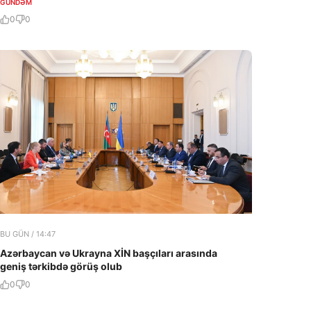
GÜNDƏM
0
0
BU GÜN / 14:47
Azərbaycan və Ukrayna XİN başçıları arasında
geniş tərkibdə görüş olub
0
0