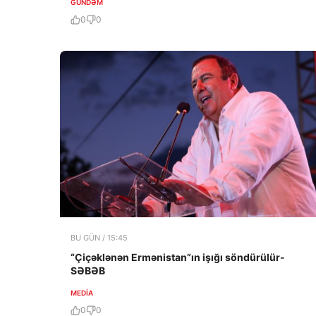
GÜNDƏM
0
0
BU GÜN / 15:45
“Çiçəklənən Ermənistan”ın işığı söndürülür-
SƏBƏB
MEDİA
0
0