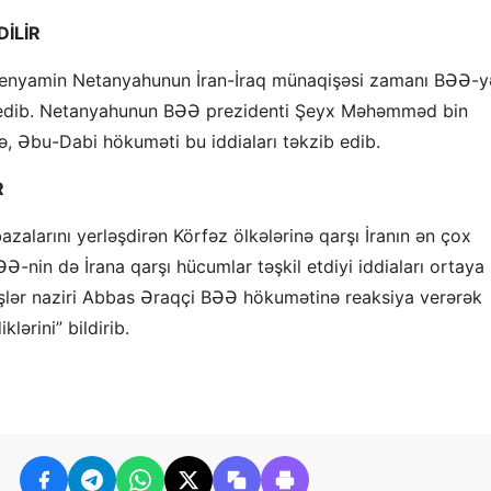
İLİR
ri Benyamin Netanyahunun İran-İraq münaqişəsi zamanı BƏƏ-y
ia edib. Netanyahunun BƏƏ prezidenti Şeyx Məhəmməd bin
, Əbu-Dabi hökuməti bu iddiaları təkzib edib.
R
alarını yerləşdirən Körfəz ölkələrinə qarşı İranın ən çox
ƏƏ-nin də İrana qarşı hücumlar təşkil etdiyi iddiaları ortaya
i işlər naziri Abbas Əraqçi BƏƏ hökumətinə reaksiya verərək
klərini” bildirib.