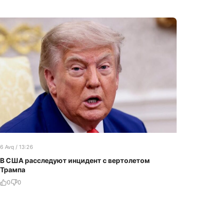
6 Avq / 13:26
В США расследуют инцидент с вертолетом
Трампа
0
0