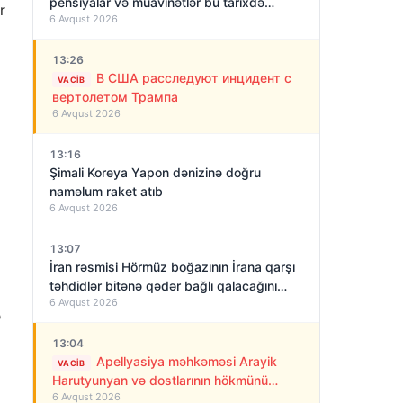
pensiyalar və müavinətlər bu tarixdə
r
6 Avqust 2026
veriləcək
13:26
В США расследуют инцидент с
VACIB
вертолетом Трампа
6 Avqust 2026
13:16
Şimali Koreya Yapon dənizinə doğru
naməlum raket atıb
6 Avqust 2026
13:07
İran rəsmisi Hörmüz boğazının İrana qarşı
təhdidlər bitənə qədər bağlı qalacağını
6 Avqust 2026
deyir
ə
13:04
Apellyasiya məhkəməsi Arayik
VACIB
Harutyunyan və dostlarının hökmünü
6 Avqust 2026
qüvvədə saxladı!