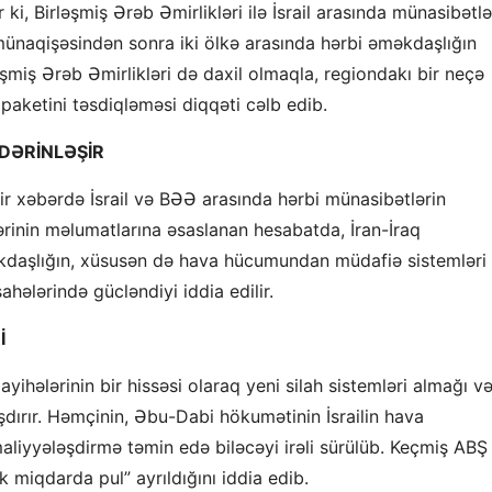
ki, Birləşmiş Ərəb Əmirlikləri ilə İsrail arasında münasibətlə
 münaqişəsindən sonra iki ölkə arasında hərbi əməkdaşlığın
rləşmiş Ərəb Əmirlikləri də daxil olmaqla, regiondakı bir neçə
 paketini təsdiqləməsi diqqəti cəlb edib.
 DƏRİNLƏŞİR
r xəbərdə İsrail və BƏƏ arasında hərbi münasibətlərin
ərinin məlumatlarına əsaslanan hesabatda, İran-İraq
kdaşlığın, xüsusən də hava hücumundan müdafiə sistemləri
ahələrində gücləndiyi iddia edilir.
İ
yihələrinin bir hissəsi olaraq yeni silah sistemləri almağı v
aşdırır. Həmçinin, Əbu-Dabi hökumətinin İsrailin hava
iyyələşdirmə təmin edə biləcəyi irəli sürülüb. Keçmiş ABŞ
miqdarda pul” ayrıldığını iddia edib.