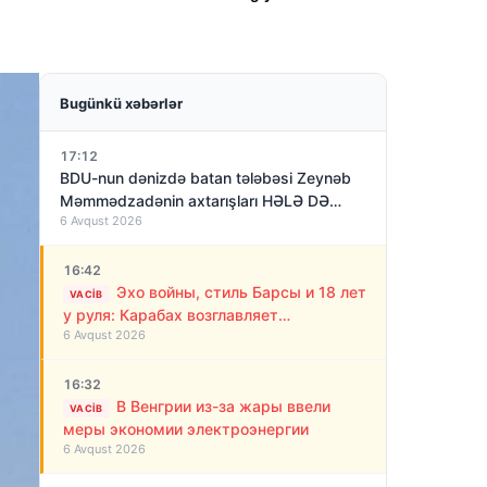
Bugünkü xəbərlər
17:12
BDU-nun dənizdə batan tələbəsi Zeynəb
Məmmədzadənin axtarışları HƏLƏ DƏ
6 Avqust 2026
NƏTİCƏSİZ QALIB!
16:42
Эхо войны, стиль Барсы и 18 лет
VACIB
у руля: Карабах возглавляет
6 Avqust 2026
“азербайджанский Алекс Фергюсон”
16:32
В Венгрии из-за жары ввели
VACIB
меры экономии электроэнергии
6 Avqust 2026