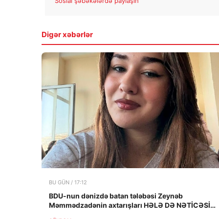
Sosial şəbəkələrdə paylaşın
Digər xəbərlər
BU GÜN / 17:12
BDU-nun dənizdə batan tələbəsi Zeynəb
Məmmədzadənin axtarışları HƏLƏ DƏ NƏTİCƏSİZ
QALIB!