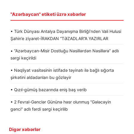
"Azərbaycan" etiketi üzrə xəbərlər
• Türk Dünyası Antalya Dayanışma Birliği’nden Vali Hulusi
Şahin’e ziyaret-İRAKDAN “TƏZADLAR”A YAZIRLAR
• “Azərbaycan-Misir Dostluğu Nəsillərdən Nəsillərə” adlı
sərgi keçirildi
• Nəqliyat vasitəsinin istifadə təyinatı ilə bağlı sığorta
şirkətini aldadanları bu gözləyir
• Qızıl-gümüş bazarında eniş baş verib
• 2 Fevral-Gənclər Gününə həsr olunmuş “Gələcəyin
gənci” adlı fərdi sərgi keçirilib
Digər xəbərlər