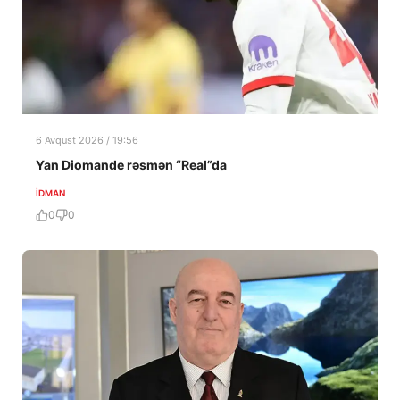
6 Avqust 2026 / 19:56
Yan Diomande rəsmən “Real”da
İDMAN
0
0