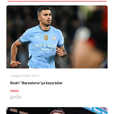
7 Avqust 2026 / 23:17
Rodri “Barselona”ya keçə bilər
İDMAN
0
0