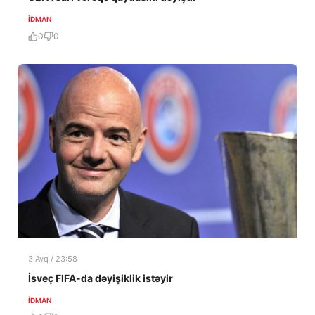
İDMAN
0
0
3 Avq / 23:58
İsveç FIFA-da dəyişiklik istəyir
İDMAN