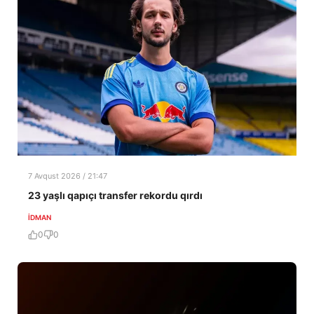
7 Avqust 2026 / 21:47
23 yaşlı qapıçı transfer rekordu qırdı
İDMAN
0
0