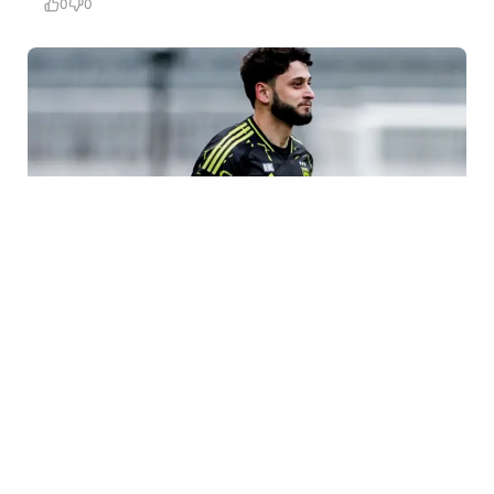
0
0
3 Avq / 19:01
Nəriman Axundzadə Türkiyəyə gedir
İDMAN
0
0