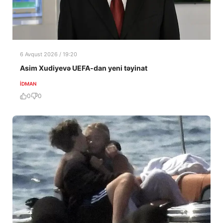
6 Avqust 2026 / 19:20
Asim Xudiyevə UEFA-dan yeni təyinat
İDMAN
0
0