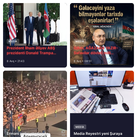
MEDİA
MEDİA
Prezident İlham Əliyev ABŞ
İQBAL AĞAZADƏ YAZIR-
prezidenti Donald Trampa
Səfəvilər dövləti milli
məktubunda yazıb ki…
dövlətdirmi?
8 Avq • 21:43
8 Avq • 08:51
MEDİA
Erməni polisi stadionda
Media Reyestri yeni Şuraya