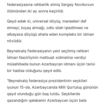
federasiyasına rəhbərlik etmiş Sergey Novikovun
ölümündən iki ay sonra keçirildi.
Qeyd edək ki, universal döyüş, maneələri dəf
etməyi, bıçaq atmağı, odlu silah işlədilməsi və
əlbəyaxa döyüşü əhatə edən kompleks bir idman
növüdür.
Beynəlxalq Federasiyanın yeni seçilmiş rəhbəri
İdman Nazirliyinin mətbuat xidmətinə verdiyi
müsahibədə bunun Azərbaycan idmanı üçün tarixi
bir hadisə olduğunu qeyd edib.
“Beynəlxalq federasiya prezidentinin seçkiləri
iyunun 15-də, Azərbaycanda Milli Qurtuluş gününün
qeyd olunduğu gün baş tutdu. Seçkilərdə
qazandığım qələbənin Azərbaycan üçün belə