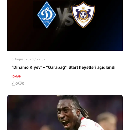
6 Avqust 2026 / 22:57
“Dinamo Kiyev” – “Qarabağ”: Start heyətləri açıqlandı
İDMAN
0
0