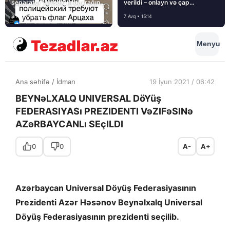
separatçı “Artsax”ın bayrağını
verildi – onlayn və çap
müsadirə etdi və…
mediasını nə gözləyir?
8 Avq • 08:39
7 Avq • 15:14
Menyu
Ana səhifə
/
İdman
19 İyun 2021 / 06:42
BEYNəLXALQ UNIVERSAL DöYüş
FEDERASIYASı PREZIDENTI VəZIFəSINə
AZəRBAYCANLı SEçILDI
0
0
A-
A+
Azərbaycan Universal Döyüş Federasiyasının
Prezidenti Azər Həsənov Beynəlxalq Universal
Döyüş Federasiyasının prezidenti seçilib.