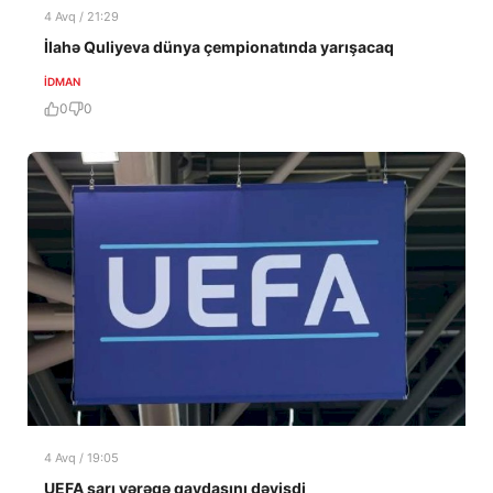
4 Avq / 21:29
İlahə Quliyeva dünya çempionatında yarışacaq
İDMAN
0
0
4 Avq / 19:05
UEFA sarı vərəqə qaydasını dəyişdi