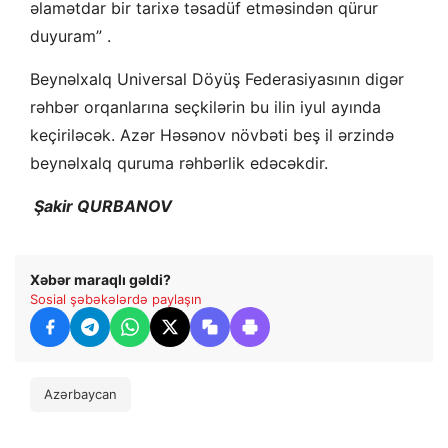
əlamətdar bir tarixə təsadüf etməsindən qürur
duyuram” .
Beynəlxalq Universal Döyüş Federasiyasının digər
rəhbər orqanlarına seçkilərin bu ilin iyul ayında
keçiriləcək. Azər Həsənov növbəti beş il ərzində
beynəlxalq quruma rəhbərlik edəcəkdir.
Şakir QURBANOV
Xəbər maraqlı gəldi?
Sosial şəbəkələrdə paylaşın
Azərbaycan