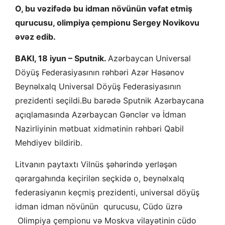
O, bu vəzifədə bu idman növünün vəfat etmiş
qurucusu, olimpiya çempionu Sergey Novikovu
əvəz edib.
BAKI, 18 iyun – Sputnik.
Azərbaycan Universal
Döyüş Federasiyasının rəhbəri Azər Həsənov
Beynəlxalq Universal Döyüş Federasiyasının
prezidenti seçildi.Bu barədə Sputnik Azərbaycana
açıqlamasında Azərbaycan Gənclər və İdman
Nazirliyinin mətbuat xidmətinin rəhbəri Qabil
Mehdiyev bildirib.
Litvanın paytaxtı Vilnüs şəhərində yerləşən
qərargahında keçirilən seçkidə o,
beynəlxalq
federasiyanın keçmiş prezidenti, universal döyüş
idman idman növünün qurucusu, Cüdo üzrə
Olimpiya çempionu və Moskva vilayətinin cüdo