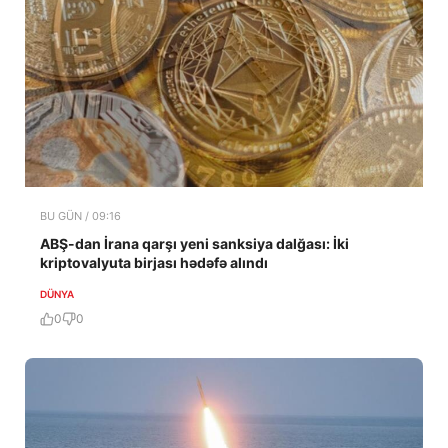
BU GÜN / 09:16
ABŞ-dan İrana qarşı yeni sanksiya dalğası: İki
kriptovalyuta birjası hədəfə alındı
DÜNYA
0
0