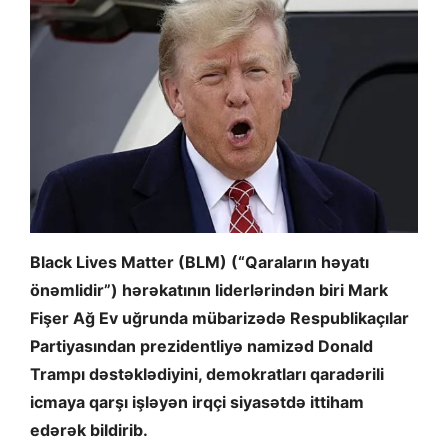
Black Lives Matter (BLM) (“Qaraların həyatı
önəmlidir”) hərəkatının liderlərindən biri Mark
Fişer Ağ Ev uğrunda mübarizədə Respublikaçılar
Partiyasından prezidentliyə namizəd Donald
Trampı dəstəklədiyini, demokratları qaradərili
icmaya qarşı işləyən irqçi siyasətdə ittiham
edərək bildirib.