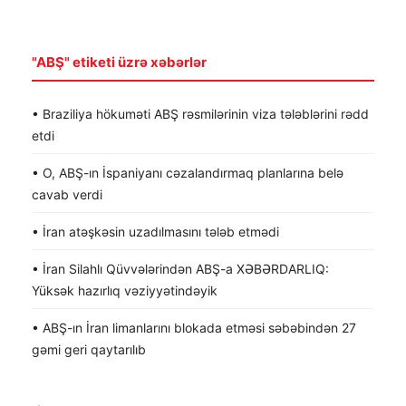
"ABŞ" etiketi üzrə xəbərlər
• Braziliya hökuməti ABŞ rəsmilərinin viza tələblərini rədd
etdi
• O, ABŞ-ın İspaniyanı cəzalandırmaq planlarına belə
cavab verdi
• İran atəşkəsin uzadılmasını tələb etmədi
• İran Silahlı Qüvvələrindən ABŞ-a XƏBƏRDARLIQ:
Yüksək hazırlıq vəziyyətindəyik
• ABŞ-ın İran limanlarını blokada etməsi səbəbindən 27
gəmi geri qaytarılıb