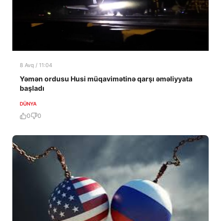
8 Avq / 11:04
Yəmən ordusu Husi müqavimətinə qarşı əməliyyata
başladı
DÜNYA
0
0