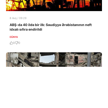
8 Avq / 09:29
ABŞ-da 40 ildə bir ilk: Səudiyyə Ərəbistanının neft
idxalı sıfıra endirildi
DÜNYA
0
0