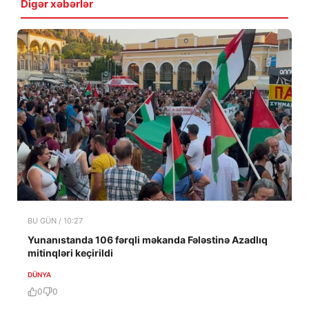
Digər xəbərlər
BU GÜN / 10:27
Yunanıstanda 106 fərqli məkanda Fələstinə Azadlıq
mitinqləri keçirildi
DÜNYA
0
0