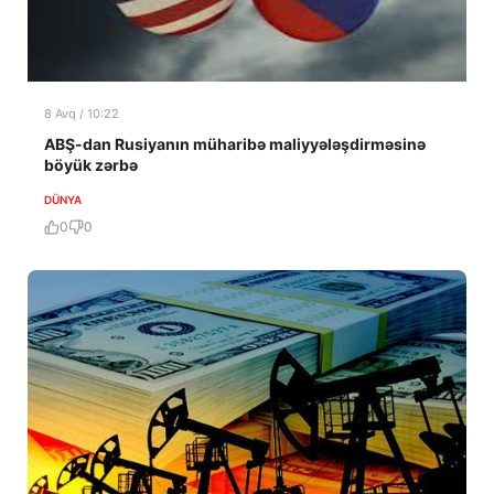
8 Avq / 10:22
ABŞ-dan Rusiyanın müharibə maliyyələşdirməsinə
böyük zərbə
DÜNYA
0
0