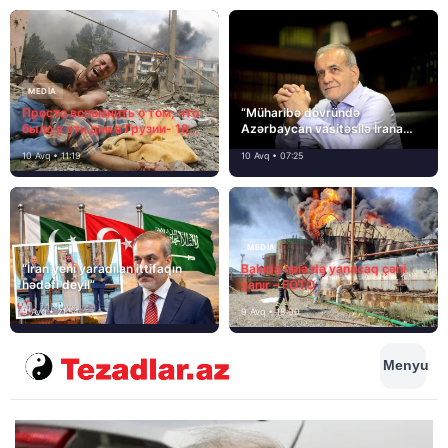
MEDİA
Просто вспомнить о том, что
“Müharibə dövründə
было в эти дни в Грузии- 18
Azərbaycan vasitəsilə İrana
лет назад, 8 августа 2008
yardım və dəstək göstərilib”
10 Avq • 11:19
10 Avq • 07:25
года…
MEDİA
“İran yeni yaradılan ittifaqın
Bakıda hələ də yanacaq çəni
hədəfi deyil”
yanır – FOTO
9 Avq • 21:54
9 Avq • 18:00
Menyu