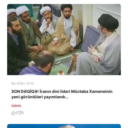
BU GÜN / 10:12
SON DƏQİQƏ! İranın dini lideri Müctəba Xameneinin
yeni görüntüləri yayımlandı…
DÜNYA
0
0