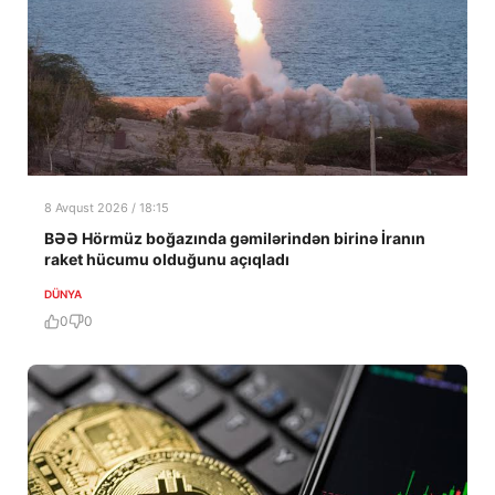
8 Avqust 2026 / 18:15
BƏƏ Hörmüz boğazında gəmilərindən birinə İranın
raket hücumu olduğunu açıqladı
DÜNYA
0
0