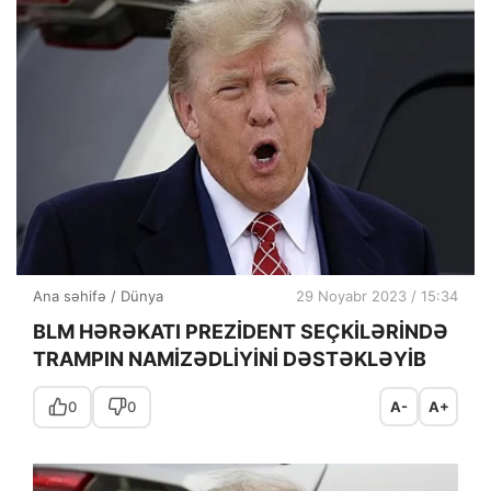
Ana səhifə
/
Dünya
29 Noyabr 2023 / 15:34
BLM HƏRƏKATI PREZİDENT SEÇKİLƏRİNDƏ
TRAMPIN NAMİZƏDLİYİNİ DƏSTƏKLƏYİB
0
0
A-
A+