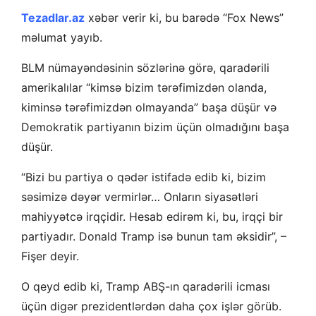
Tezadlar.az
xəbər verir ki, bu barədə “Fox News”
məlumat yayıb.
BLM nümayəndəsinin sözlərinə görə, qaradərili
amerikalılar “kimsə bizim tərəfimizdən olanda,
kiminsə tərəfimizdən olmayanda” başa düşür və
Demokratik partiyanın bizim üçün olmadığını başa
düşür.
“Bizi bu partiya o qədər istifadə edib ki, bizim
səsimizə dəyər vermirlər… Onların siyasətləri
mahiyyətcə irqçidir. Hesab edirəm ki, bu, irqçi bir
partiyadır. Donald Tramp isə bunun tam əksidir”, –
Fişer deyir.
O qeyd edib ki, Tramp ABŞ-ın qaradərili icması
üçün digər prezidentlərdən daha çox işlər görüb.