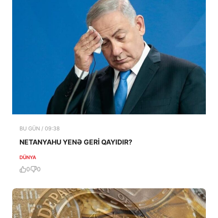
BU GÜN / 09:38
NETANYAHU YENƏ GERİ QAYIDIR?
DÜNYA
0
0