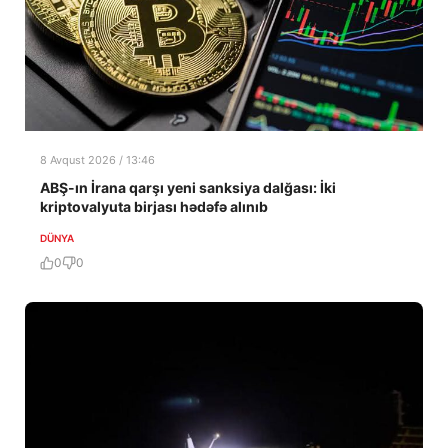
8 Avqust 2026 / 13:46
ABŞ-ın İrana qarşı yeni sanksiya dalğası: İki
kriptovalyuta birjası hədəfə alınıb
DÜNYA
0
0