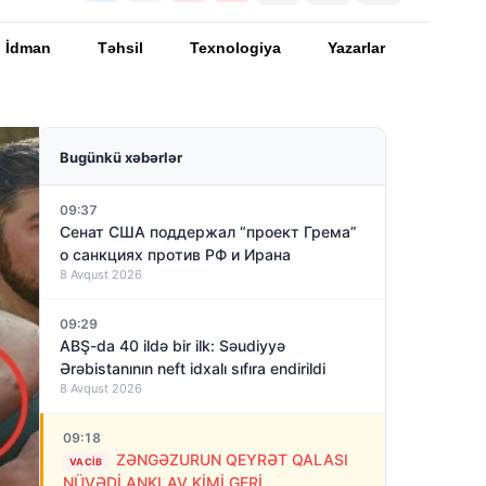
İdman
Təhsil
Texnologiya
Yazarlar
Bugünkü xəbərlər
09:37
Сенат США поддержал “проект Грема”
о санкциях против РФ и Ирана
8 Avqust 2026
09:29
ABŞ-da 40 ildə bir ilk: Səudiyyə
Ərəbistanının neft idxalı sıfıra endirildi
8 Avqust 2026
09:18
ZƏNGƏZURUN QEYRƏT QALASI
VACIB
NÜVƏDİ ANKLAV KİMİ GERİ