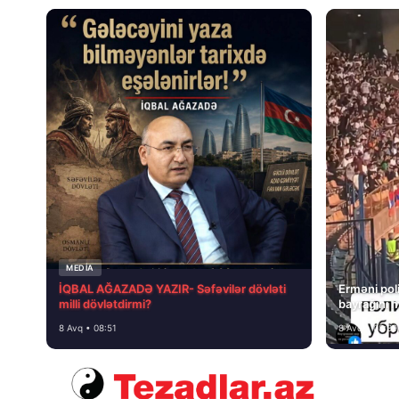
MEDİA
İQBAL AĞAZADƏ YAZIR- Səfəvilər dövləti
Erməni poli
milli dövlətdirmi?
bayrağını 
8 Avq • 08:51
8 Avq • 08:39