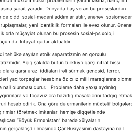
rində müxtəlif sosial problemlərin yaranmasına, həmçinin
asına şərait yaradır. Dünyada baş verən bu proseslərdən
ə ciddi sosial-mədəni addımlar atılır, ənənəvi sosiomədən
ruplaşmalar, yeni identiklik formaları ilə əvəz olunur. Ənənə
liklərlə müşayiət olunan bu prosesin sosial-psixoloji
üçün də kifayət qədər aktualdır.
i təhlükə sayılan etnik separatizmin ən qorxulu
tizmidir. Açıq şəkildə bütün türklüyə qarşı nifrət hissi
lara qarşı ərazi iddiaları irəli sürmək genosid, terror,
ləri yad torpaqlar hesabına öz cılız milli maraqlarına xidmə
 nail olunması durur. Problemə daha yaxşı aydınlıq
yqırımlara və təcavüzlərə hazırlıq məsələlərini tədqiq etmə
uri hesab edirik. Ona görə də ermənilərin müxtəlif bölgələr
qırımlar törətmək imkanları həmişə diqqətləində
aşlıcası “Böyük Ermənistan” barədə xülyaların
yanın gerçəkləşdirilməsində Çar Rusiyasının dəstəyinə nail