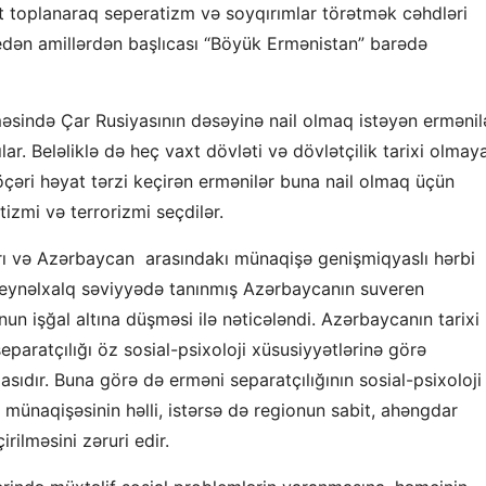
xt toplanaraq seperatizm və soyqırımlar törətmək cəhdləri
edən amillərdən başlıcası “Böyük Ermənistan” barədə
lməsində Çar Rusiyasının dəsəyinə nail olmaq istəyən ermənil
lar. Beləliklə də heç vaxt dövləti və dövlətçilik tarixi olmay
çəri həyat tərzi keçirən ermənilər buna nail olmaq üçün
izmi və terrorizmi seçdilər.
arı və Azərbaycan arasındakı münaqişә genişmiqyaslı hәrbi
eynәlxalq sәviyyәdә tanınmış Azәrbaycanın suveren
un işğal altına düşmәsi ilә nәticәlәndi. Azərbaycanın tarixi
aratçılığı öz sosial-psixoloji xüsusiyyətlərinə görə
sıdır. Buna görə də erməni separatçılığının sosial-psixoloji
münaqişəsinin həlli, istərsə də regionun sabit, ahəngdar
irilməsini zəruri edir.