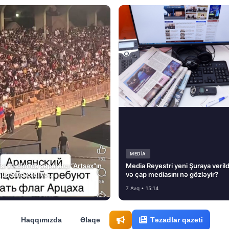
MEDİA
si stadionda separatçı “Artsax”ın
Media Reyestri yeni Şuraya verild
müsadirə etdi və…
və çap mediasını nə gözləyir?
7 Avq • 15:14
Haqqımızda
Əlaqə
Təzadlar qazeti