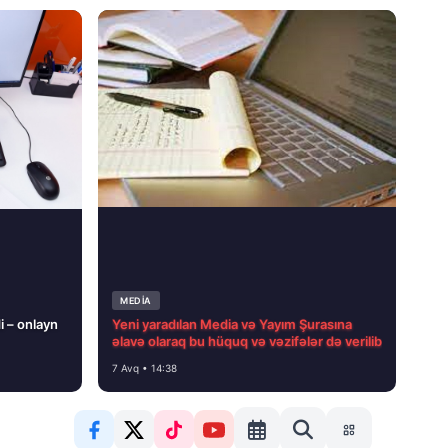
MEDİA
i – onlayn
Yeni yaradılan Media və Yayım Şurasına
əlavə olaraq bu hüquq və vəzifələr də verilib
7 Avq • 14:38