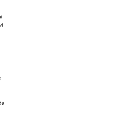
i
vi
t
k
də