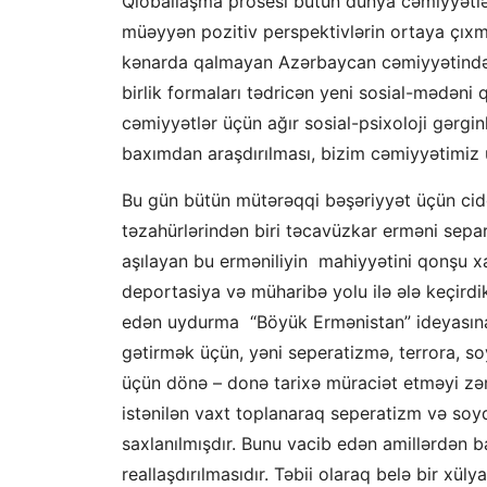
Qloballaşma prosesi bütün dünya cəmiyyətlə
müəyyən pozitiv perspektivlərin ortaya çıxm
kənarda qalmayan Azərbaycan cəmiyyətində d
birlik formaları tədricən yeni sosial-mədəni q
cəmiyyətlər üçün ağır sosial-psixoloji gərgin
baxımdan araşdırılması, bizim cəmiyyətimiz 
Bu gün bütün mütərəqqi bəşəriyyət üçün cidd
təzahürlərindən biri təcavüzkar erməni separa
aşılayan bu erməniliyin mahiyyətini qonşu xalq
deportasiya və müharibə yolu ilə ələ keçirdik
edən uydurma “Böyük Ermənistan” ideyasına
gətirmək üçün, yəni seperatizmə, terrora, so
üçün dönə – donə tarixə müraciət etməyi zər
istənilən vaxt toplanaraq seperatizm və soy
saxlanılmışdır. Bunu vacib edən amillərdən b
reallaşdırılmasıdır. Təbii olaraq belə bir xül