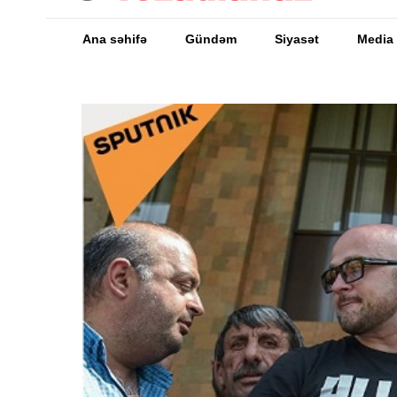
Ana səhifə
Gündəm
Siyasət
Media