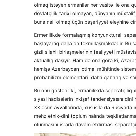
olmaq istəyən ermənilər hər vasitə ilə ona qu
dövlətçilik tarixi olmayan, dünyanın müxtəlif
buna nail olmaq üçün bəşəriyyət əleyhinə cin
Ermənilikdə formalaşmış konyunkturalı sepera
başlayaraq daha da təkmilləşməkdədir. Bu s
gizli silahlı birləşmələrinin fəaliyyəti müstə
aktuallıq daşıyır. Həm də ona görə ki, Azərba
həmişə Azərbaycan ictimai mühitində sistem 
probabilizm elementləri daha qabarıq və sərt
Bu onu göstərir ki, ermənilikdə seperatçılıq x
siyasi hadisələrin inkişaf tendensiyasını di
XX əsrin əvvəllərində, xüsusilə də Rusiyada i
məhz etnik-dini toplum halında təşkilatlanmas
olunmasını israrla davam etdirməsi separatçılı