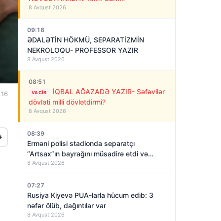
8 Avqust 2026
QAYTARILMALIDIR!
09:16
ƏDALƏTİN HÖKMÜ, SEPARATİZMİN
NEKROLOQU- PROFESSOR YAZIR
8 Avqust 2026
08:51
İQBAL AĞAZADƏ YAZIR- Səfəvilər
VACIB
:16
dövləti milli dövlətdirmi?
8 Avqust 2026
08:39
+
Erməni polisi stadionda separatçı
“Artsax”ın bayrağını müsadirə etdi və…
8 Avqust 2026
07:27
Rusiya Kiyevə PUA-larla hücum edib: 3
nəfər ölüb, dağıntılar var
8 Avqust 2026