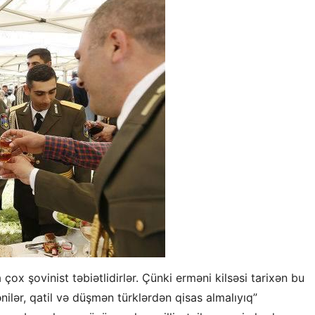
çox şovinist təbiətlidirlər. Çünki erməni kilsəsi tarixən bu
ilər, qatil və düşmən türklərdən qisas almalıyıq”