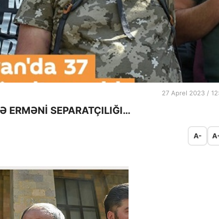
27 Aprel 2023 / 12
Ə ERMƏNİ SEPARATÇILIĞI…
A-
A