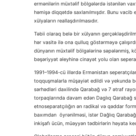
ermənilərin müxtəlif bölgələrdə istənilən va
həmişə diqqətdə saxlanılmışdır. Bunu vacib 
xülyaların reallaşdırılmasıdır.
Təbii olaraq belə bir xülyanın gerçəkləşdiri
hər vasitə ilə ona qulluq göstərməyə çalışırdı
dünyanın müxtəlif bölgələrinə səpələnmiş, kö
bəşəriyyət əleyhinə cinayət yolu olan seperat
1991–1994-cü illәrdә Ermənistan seperatçıl
toqquşmalarla müşayiәt edildi vә yekunda b
sәrhәdlәri daxilindә Qarabağ vә 7 әtraf rayon
torpaqlarında davam edən Daglıq Qarabağ sep
etnoseparatçılığın ən radikal və qəddar forma
baxımdan öyrənilməsi, istər Dağlıq Qarabağ 
inkişafı ücün, müəyyən tədbirlərin həyata keç