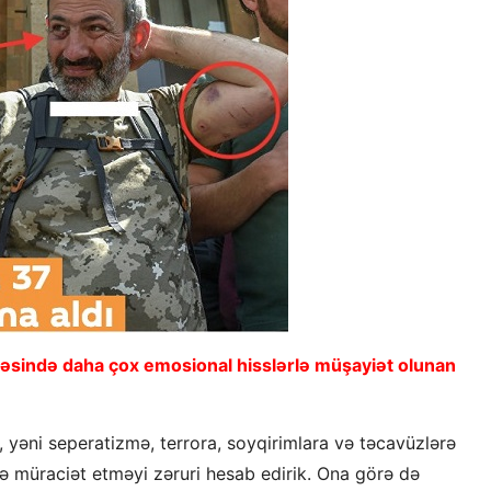
ahəsində daha çox emosional hisslərlə müşayiət olunan
 yəni seperatizmə, terrora, soyqirimlara və təcavüzlərə
xə müraciət etməyi zəruri hesab edirik. Ona görə də