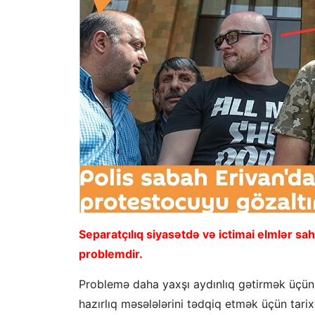
Separatçılıq siyasətdə və ictimai elmlər s
problemdir.
Problemə daha yaxşı aydınlıq gətirmək üçün,
hazırlıq məsələlərini tədqiq etmək üçün tari