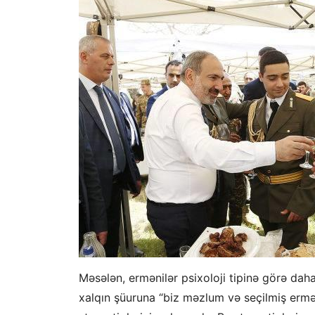
Məsələn, ermənilər psixoloji tipinə görə daha 
xalqın şüuruna “biz məzlum və seçilmiş ermən