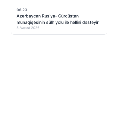
06:23
Azərbaycan Rusiya- Gürcüstan
münaqişəsinin sülh yolu ilə həllini dəstəyir
8 Avqust 2026