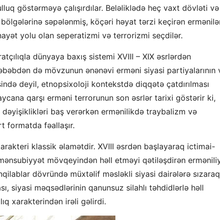
lluq göstərməyə çalışırdılar. Beləliklədə heç vaxt dövləti və
 bölgələrinə səpələnmiş, köçəri həyat tərzi keçirən ermənilə
ayət yolu olan seperatizmi və terrorizmi seçdilər.
tçılıqla dünyaya baxış sistemi XVIII – XIX əsrlərdən
əbəbdən də mövzunun ənənəvi erməni siyasi partiyalarının 
visində deyil, etnopsixoloji kontekstdə diqqətə çatdırılması
ycana qarşı erməni terrorunun son əsrlər tarixi göstərir ki,
dəyişiklikləri baş verərkən ermənilikdə traybalizm və
 formatda fəallaşır.
arakteri klassik əlamətdir. XVIII əsrdən başlayaraq ictimai-
ni mənsubiyyət mövqeyindən həll etməyi qətiləşdirən ermənili
nqilablar dövründə müxtəlif məsləkli siyasi dairələrə sızaraq
ı, siyasi məqsədlərinin qanunsuz silahlı təhdidlərlə həll
q xarakterindən irəli gəlirdi.