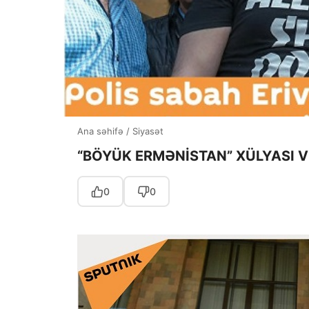
Ana səhifə
/
Siyasət
“BÖYÜK ERMƏNİSTAN” XÜLYASI V
0
0