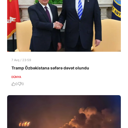
7 Avq / 23:59
Tramp Özbəkistana səfərə dəvət olundu
DÜNYA
0
0