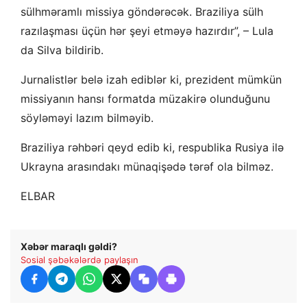
sülhməramlı missiya göndərəcək. Braziliya sülh
razılaşması üçün hər şeyi etməyə hazırdır”, – Lula
da Silva bildirib.
Jurnalistlər belə izah ediblər ki, prezident mümkün
missiyanın hansı formatda müzakirə olunduğunu
söyləməyi lazım bilməyib.
Braziliya rəhbəri qeyd edib ki, respublika Rusiya ilə
Ukrayna arasındakı münaqişədə tərəf ola bilməz.
ELBAR
Xəbər maraqlı gəldi?
Sosial şəbəkələrdə paylaşın