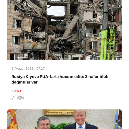
8 Avqust 2026 / 07:27
Rusiya Kiyevə PUA-larla hücum edib: 3 nəfər ölüb,
dağıntılar var
DÜNYA
0
0