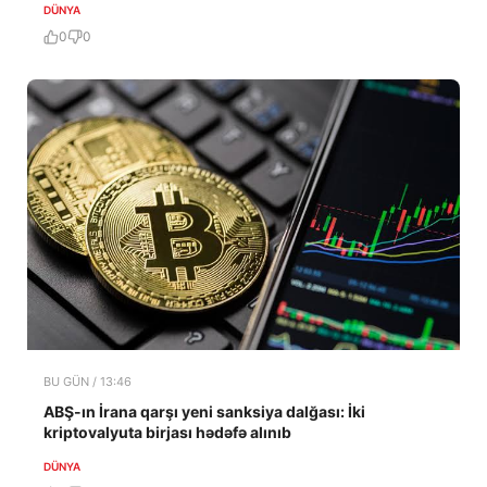
DÜNYA
0
0
BU GÜN / 13:46
ABŞ-ın İrana qarşı yeni sanksiya dalğası: İki
kriptovalyuta birjası hədəfə alınıb
DÜNYA