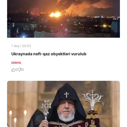
7 Avq / 20:53
Ukraynada neft-qaz obyektləri vurulub
DÜNYA
0
0