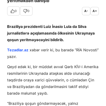
yeritməkdən danışıb
0
0
A-
A+
Braziliya prezidenti Luiz İnasio Lula da Silva
jurnalistlərə açıqlamasında ölkəsinin Ukraynaya
qoşun yeritməyəcəyini bildirib.
Tezadlar.az
xəbər verir ki, bu barədə “RİA Novosti”
yazır.
Qeyd edək ki, bir müddət əvvəl Qərb KİV-i Amerika
rəsmilərinin Ukraynada atəşkəs əldə olunacağı
təqdirdə oraya xarici qüvvələrin, o cümlədən Çin
və Braziliyadan da göndərilməsini təklif etdiyi
barədə məlumat yayıb.
“Braziliya qoşun göndərməyəcək, yalnız