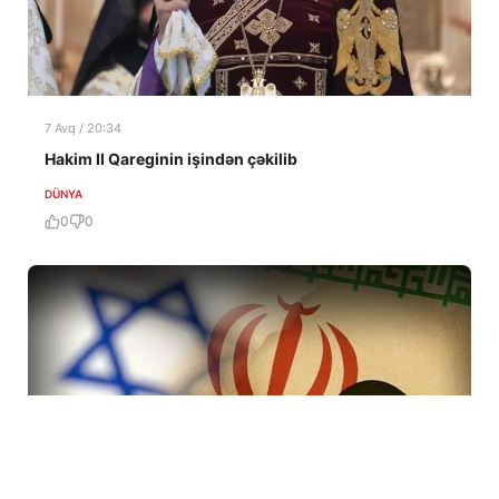
7 Avq / 20:34
Hakim II Qareginin işindən çəkilib
DÜNYA
0
0