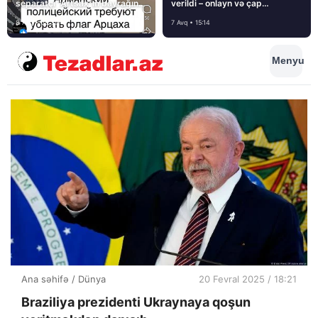
separatçı “Artsax”ın bayrağını
verildi – onlayn və çap
müsadirə etdi və…
mediasını nə gözləyir?
8 Avq • 08:39
7 Avq • 15:14
Menyu
Ana səhifə
/
Dünya
20 Fevral 2025 / 18:21
Braziliya prezidenti Ukraynaya qoşun