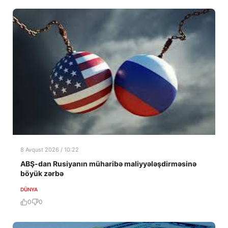
8 Avqust 2026 / 10:22
ABŞ-dan Rusiyanın müharibə maliyyələşdirməsinə
böyük zərbə
DÜNYA
0
0