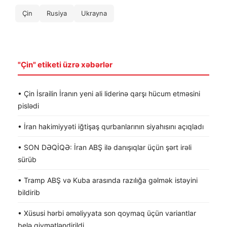
Çin
Rusiya
Ukrayna
"Çin" etiketi üzrə xəbərlər
• Çin İsrailin İranın yeni ali liderinə qarşı hücum etməsini
pislədi
• İran hakimiyyəti iğtişaş qurbanlarının siyahısını açıqladı
• SON DƏQİQƏ: İran ABŞ ilə danışıqlar üçün şərt irəli
sürüb
• Tramp ABŞ və Kuba arasında razılığa gəlmək istəyini
bildirib
• Xüsusi hərbi əməliyyata son qoymaq üçün variantlar
belə qiymətləndirildi