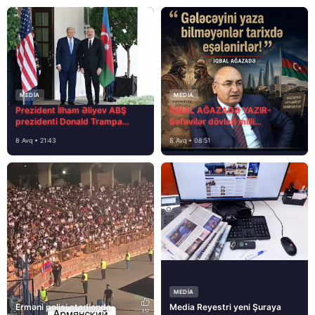
MEDİA
MEDİA
Prezident İlham Əliyev ABŞ
İQBAL AĞAZADƏ YAZIR-
prezidenti Donald Trampa
Səfəvilər dövləti milli
məktubunda yazıb ki…
dövlətdirmi?
8 Avq • 21:43
8 Avq • 08:51
MEDİA
Erməni polisi stadionda
Media Reyestri yeni Şuraya