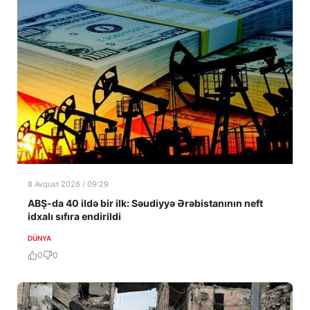
8 Avqust 2026 / 09:29
ABŞ-da 40 ildə bir ilk: Səudiyyə Ərəbistanının neft
idxalı sıfıra endirildi
DÜNYA
0
0