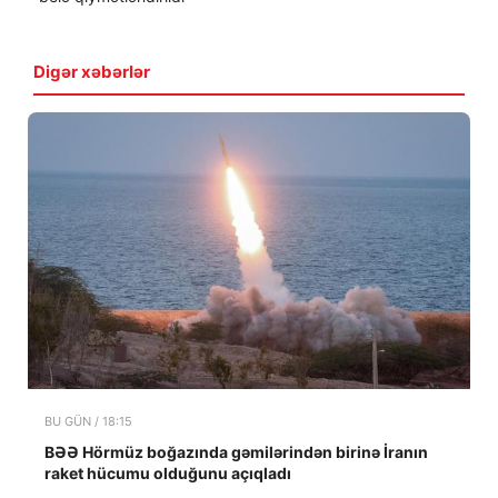
Digər xəbərlər
BU GÜN / 18:15
BƏƏ Hörmüz boğazında gəmilərindən birinə İranın
raket hücumu olduğunu açıqladı