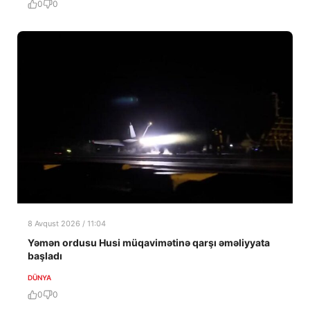
0
0
8 Avqust 2026 / 11:04
Yəmən ordusu Husi müqavimətinə qarşı əməliyyata
başladı
DÜNYA
0
0