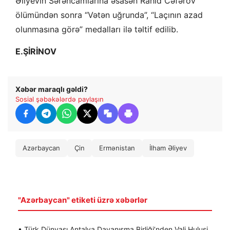
Əliyevin Sərəncamlarına əsasən Rahid Cəfərov
ölümündən sonra “Vətən uğrunda”, “Laçının azad
olunmasına görə” medalları ilə təltif edilib.
E.ŞİRİNOV
Xəbər maraqlı gəldi?
Sosial şəbəkələrdə paylaşın
Azərbaycan
Çin
Ermənistan
İlham Əliyev
"Azərbaycan" etiketi üzrə xəbərlər
• Türk Dünyası Antalya Dayanışma Birliği’nden Vali Hulusi