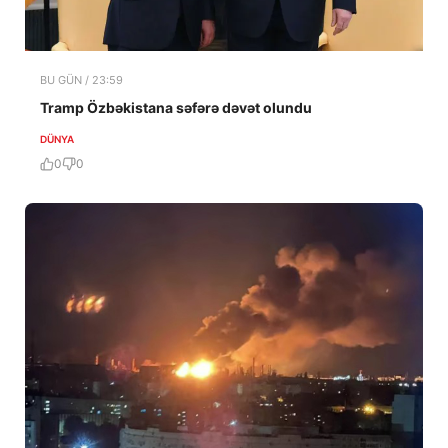
BU GÜN / 23:59
Tramp Özbəkistana səfərə dəvət olundu
DÜNYA
0
0