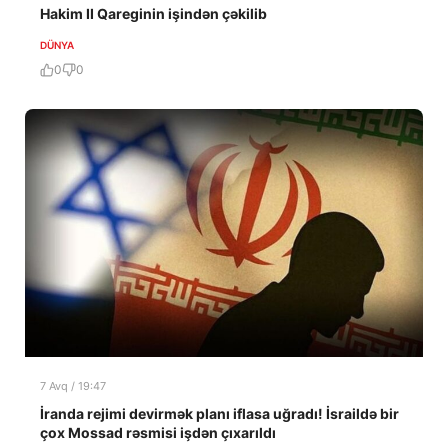
Hakim II Qareginin işindən çəkilib
DÜNYA
0
0
7 Avq / 19:47
İranda rejimi devirmək planı iflasa uğradı! İsraildə bir
çox Mossad rəsmisi işdən çıxarıldı