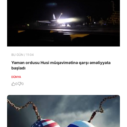
BU GÜN / 11:04
Yəmən ordusu Husi müqavimətinə qarşı əməliyyata
başladı
DÜNYA
0
0