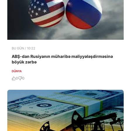
BU GÜN / 10:22
ABŞ-dan Rusiyanın müharibə maliyyələşdirməsinə
böyük zərbə
DÜNYA
0
0