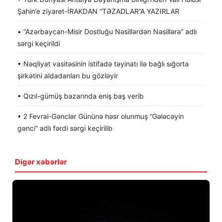
Şahin’e ziyaret-İRAKDAN “TƏZADLAR”A YAZIRLAR
• “Azərbaycan-Misir Dostluğu Nəsillərdən Nəsillərə” adlı
sərgi keçirildi
• Nəqliyat vasitəsinin istifadə təyinatı ilə bağlı sığorta
şirkətini aldadanları bu gözləyir
• Qızıl-gümüş bazarında eniş baş verib
• 2 Fevral-Gənclər Gününə həsr olunmuş “Gələcəyin
gənci” adlı fərdi sərgi keçirilib
Digər xəbərlər