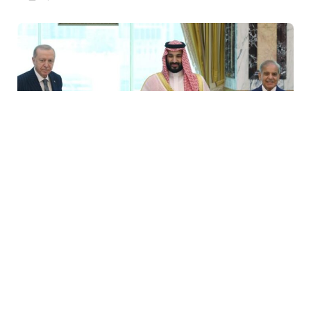
7 Avq / 18:34
Ərdoğanın Məkkə Sazişi ilə bağlı açıqlaması: Bütün
qardaş ölkələr üçün açıqdır
DÜNYA
0
0