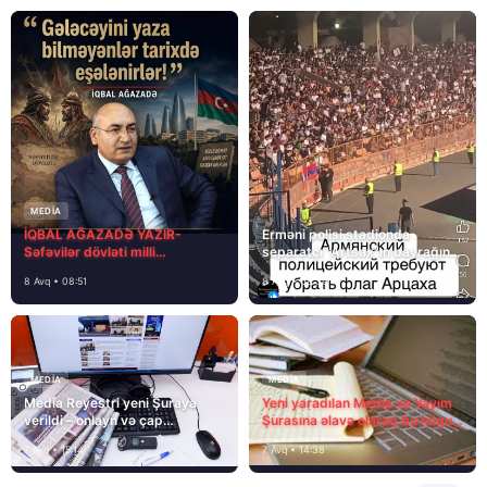
MEDİA
İQBAL AĞAZADƏ YAZIR-
Erməni polisi stadionda
Səfəvilər dövləti milli
separatçı “Artsax”ın bayrağını
dövlətdirmi?
müsadirə etdi və…
8 Avq • 08:51
8 Avq • 08:39
MEDİA
MEDİA
Media Reyestri yeni Şuraya
Yeni yaradılan Media və Yayım
verildi – onlayn və çap
Şurasına əlavə olaraq bu hüquq
mediasını nə gözləyir?
və vəzifələr də verilib
7 Avq • 15:14
7 Avq • 14:38