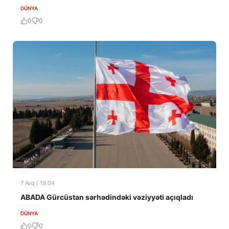
DÜNYA
0
0
7 Avq / 19:04
ABADA Gürcüstan sərhədindəki vəziyyəti açıqladı
DÜNYA
0
0