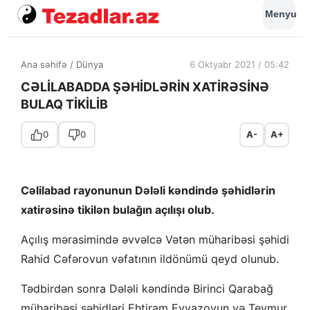
Menyu
Ana səhifə
/
Dünya
6 Oktyabr 2021 / 05:42
CƏLİLABADDA ŞƏHİDLƏRİN XATİRƏSİNƏ
BULAQ TİKİLİB
0
0
A-
A+
Cəlilabad rayonunun Dələli kəndində şəhidlərin
xatirəsinə tikilən bulağın açılışı olub.
Açılış mərasimində əvvəlcə Vətən müharibəsi şəhidi
Rahid Cəfərovun vəfatının ildönümü qeyd olunub.
Tədbirdən sonra Dələli kəndində Birinci Qarabağ
müharibəsi şəhidləri Ehtiram Eyvazovun və Teymur