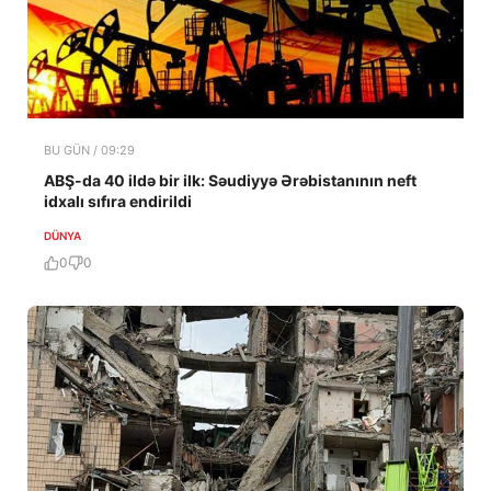
BU GÜN / 09:29
ABŞ-da 40 ildə bir ilk: Səudiyyə Ərəbistanının neft
idxalı sıfıra endirildi
DÜNYA
0
0