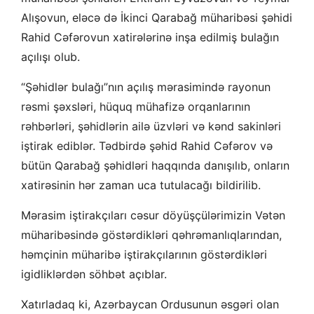
Alışovun, eləcə də İkinci Qarabağ müharibəsi şəhidi
Rahid Cəfərovun xatirələrinə inşa edilmiş bulağın
açılışı olub.
“Şəhidlər bulağı”nın açılış mərasimində rayonun
rəsmi şəxsləri, hüquq mühafizə orqanlarının
rəhbərləri, şəhidlərin ailə üzvləri və kənd sakinləri
iştirak ediblər. Tədbirdə şəhid Rahid Cəfərov və
bütün Qarabağ şəhidləri haqqında danışılıb, onların
xatirəsinin hər zaman uca tutulacağı bildirilib.
Mərasim iştirakçıları cəsur döyüşçülərimizin Vətən
müharibəsində göstərdikləri qəhrəmanlıqlarından,
həmçinin müharibə iştirakçılarının göstərdikləri
igidliklərdən söhbət açıblar.
Xatırladaq ki, Azərbaycan Ordusunun əsgəri olan