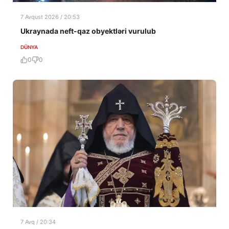
7 Avqust 2026 / 20:53
Ukraynada neft-qaz obyektləri vurulub
DÜNYA
0
0
7 Avq / 20:34