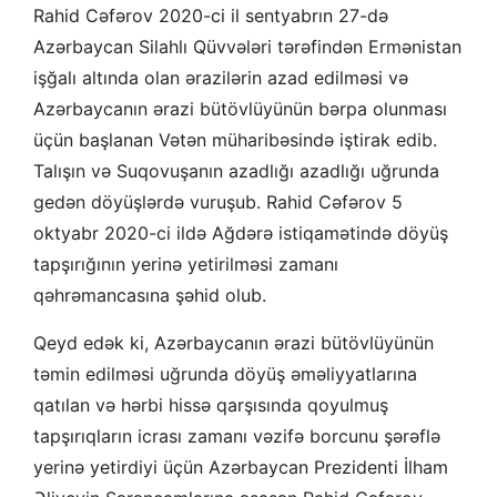
Rahid Cəfərov 2020-ci il sentyabrın 27-də
Azərbaycan Silahlı Qüvvələri tərəfindən Ermənistan
işğalı altında olan ərazilərin azad edilməsi və
Azərbaycanın ərazi bütövlüyünün bərpa olunması
üçün başlanan Vətən müharibəsində iştirak edib.
Talışın və Suqovuşanın azadlığı azadlığı uğrunda
gedən döyüşlərdə vuruşub. Rahid Cəfərov 5
oktyabr 2020-ci ildə Ağdərə istiqamətində döyüş
tapşırığının yerinə yetirilməsi zamanı
qəhrəmancasına şəhid olub.
Qeyd edək ki, Azərbaycanın ərazi bütövlüyünün
təmin edilməsi uğrunda döyüş əməliyyatlarına
qatılan və hərbi hissə qarşısında qoyulmuş
tapşırıqların icrası zamanı vəzifə borcunu şərəflə
yerinə yetirdiyi üçün Azərbaycan Prezidenti İlham