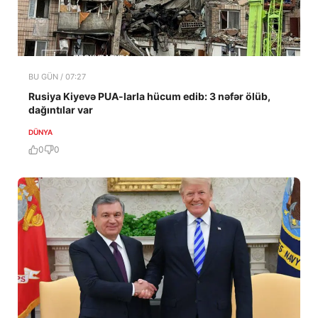
BU GÜN / 07:27
Rusiya Kiyevə PUA-larla hücum edib: 3 nəfər ölüb,
dağıntılar var
DÜNYA
0
0