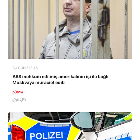
BU GÜN / 12:45
ABŞ məhkum edilmiş amerikalının işi ilə bağlı
Moskvaya müraciət edib
DÜNYA
0
0