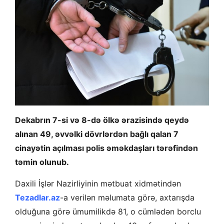
Dekabrın 7-si və 8-də ölkə ərazisində qeydə
alınan 49, əvvəlki dövrlərdən bağlı qalan 7
cinayətin açılması polis əməkdaşları tərəfindən
təmin olunub.
Daxili İşlər Nazirliyinin mətbuat xidmətindən
Tezadlar.az
-a verilən məlumata görə, axtarışda
olduğuna görə ümumilikdə 81, o cümlədən borclu