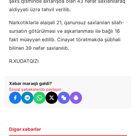
şəxs qismində axtarışda olan 43 nəfər saxlanılaraq
aidiyyəti üzrə təhvil verilib.
Narkotiklərlə əlaqəli 21, qanunsuz saxlanılan silah-
sursatın götürülməsi və aşkarlanması ilə bağlı 16
fakt müəyyən edilib. Cinayət törətməkdə şübhəli
bilinən 39 nəfər saxlanılıb.
R.XUDATQIZI
Xəbər maraqlı gəldi?
Sosial şəbəkələrdə paylaşın
Digər xəbərlər