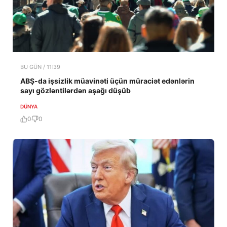
BU GÜN / 11:39
ABŞ-da işsizlik müavinəti üçün müraciət edənlərin
sayı gözləntilərdən aşağı düşüb
DÜNYA
0
0