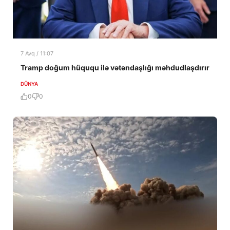
7 Avq / 11:07
Tramp doğum hüququ ilə vətəndaşlığı məhdudlaşdırır
DÜNYA
0
0