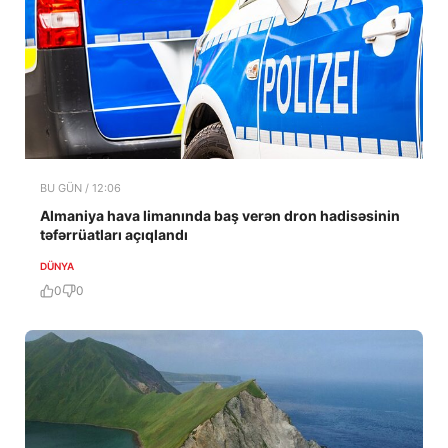
BU GÜN / 12:06
Almaniya hava limanında baş verən dron hadisəsinin
təfərrüatları açıqlandı
DÜNYA
0
0