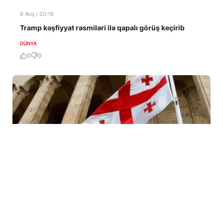
6 Avq / 20:18
Tramp kəşfiyyat rəsmiləri ilə qapalı görüş keçirib
DÜNYA
0
0
6 Avq / 20:09