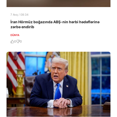
7 Avq / 08:34
İran Hörmüz boğazında ABŞ-nin hərbi hədəflərinə
zərbə endirib
DÜNYA
0
0