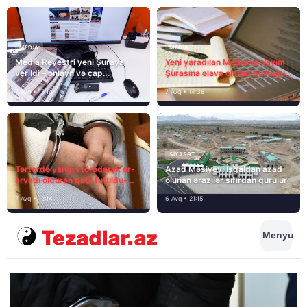
MEDİA
MEDİA
Media Reyestri yeni Şuraya
Yeni yaradılan Media və Yayım
verildi – onlayn və çap
Şurasına əlavə olaraq bu hüquq
mediasını nə gözləyir?
və vəzifələr də verilib
7 Avq • 15:14
7 Avq • 14:38
SIYASƏT
Tərtərdə yanğın törədərək ər-
Azad Məsiyev: İşğaldan azad
arvadı öldürən qatil tutuldu-
olunan ərazilər sıfırdan qurulur
SON DƏQİQƏ
7 Avq • 12:14
6 Avq • 21:15
Menyu