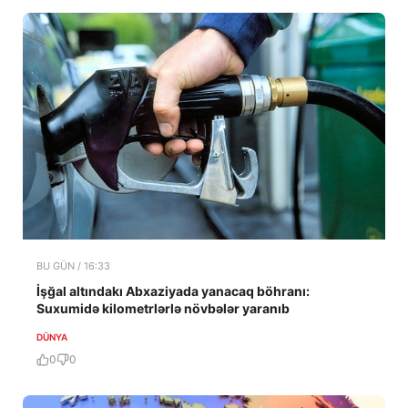
BU GÜN / 16:33
İşğal altındakı Abxaziyada yanacaq böhranı:
Suxumidə kilometrlərlə növbələr yaranıb
DÜNYA
0
0