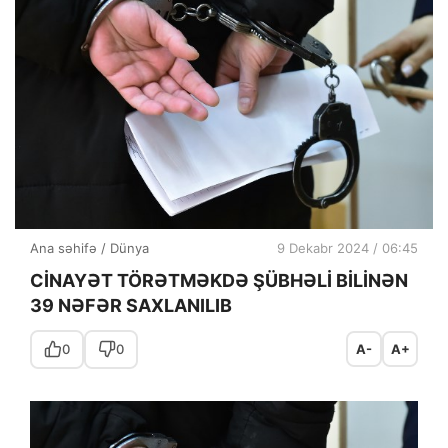
Ana səhifə
/
Dünya
9 Dekabr 2024 / 06:45
CİNAYƏT TÖRƏTMƏKDƏ ŞÜBHƏLİ BİLİNƏN
39 NƏFƏR SAXLANILIB
0
0
A-
A+