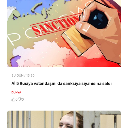
BU GÜN / 16:20
Aİ 5 Rusiya vətəndaşını da sanksiya siyahısına saldı
DÜNYA
0
0