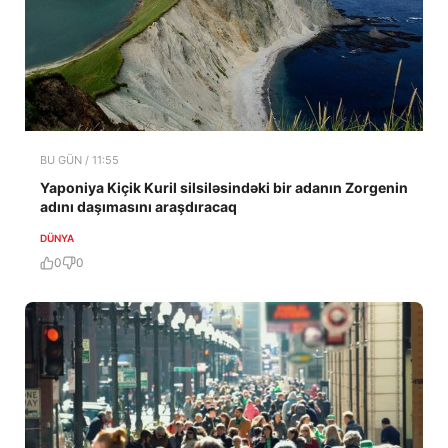
BU GÜN / 11:55
Yaponiya Kiçik Kuril silsiləsindəki bir adanın Zorgenin
adını daşımasını araşdıracaq
DÜNYA
0
0