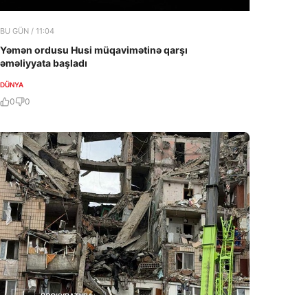
BU GÜN / 11:04
Yəmən ordusu Husi müqavimətinə qarşı
əməliyyata başladı
DÜNYA
0
0