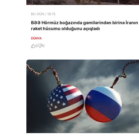
BU GÜN / 18:15
BƏƏ Hörmüz boğazında gəmilərindən birinə İranın
raket hücumu olduğunu açıqladı
DÜNYA
0
0