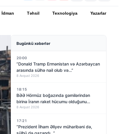
İdman
Təhsil
Texnologiya
Yazarlar
Bugünkü xəbərlər
20:00
“Donald Tramp Ermənistan və Azərbaycan
arasında sülhə nail olub və…”
8 Avqust 2026
18:15
BƏƏ Hörmüz boğazında gəmilərindən
birinə İranın raket hücumu olduğunu
8 Avqust 2026
açıqladı
17:21
“Prezident İlham Əliyev müharibəni də,
sülhü də qazandı…”