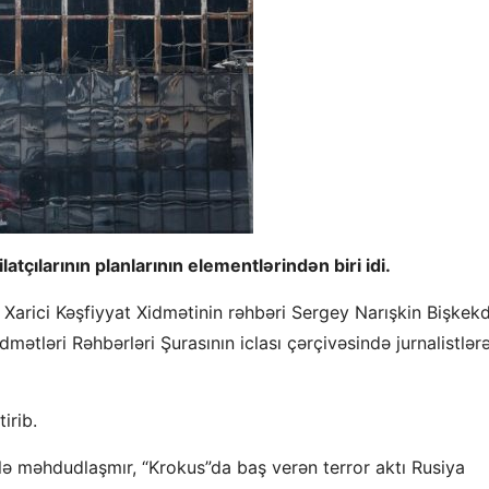
latçılarının planlarının elementlərindən biri idi.
 Xarici Kəşfiyyat Xidmətinin rəhbəri Sergey Narışkin Bişkek
mətləri Rəhbərləri Şurasının iclası çərçivəsində jurnalistlər
irib.
ı ilə məhdudlaşmır, “Krokus”da baş verən terror aktı Rusiya