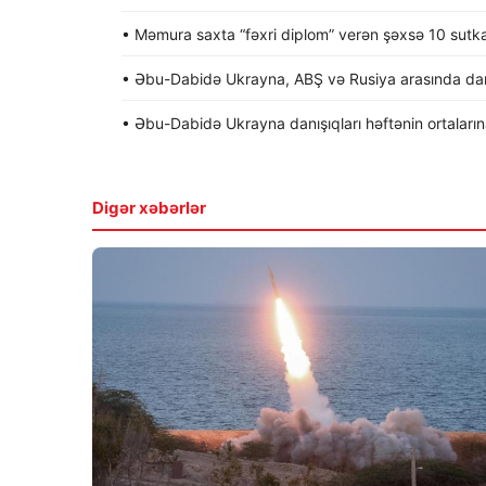
• Məmura saxta “fəxri diplom” verən şəxsə 10 sutk
• Əbu-Dabidə Ukrayna, ABŞ və Rusiya arasında dan
• Əbu-Dabidə Ukrayna danışıqları həftənin ortalarına 
Digər xəbərlər