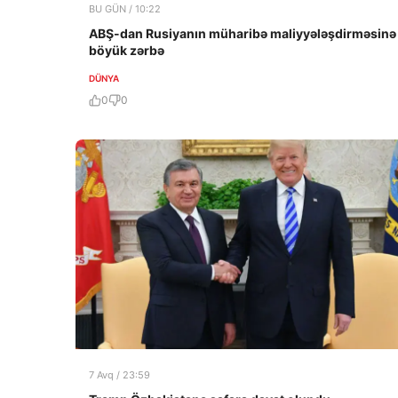
BU GÜN / 10:22
ABŞ-dan Rusiyanın müharibə maliyyələşdirməsinə
böyük zərbə
DÜNYA
0
0
7 Avq / 23:59