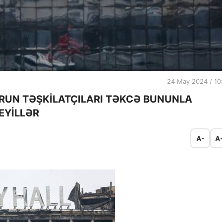
24 May 2024 / 10
ORUN TƏŞKİLATÇILARI TƏKCƏ BUNUNLA
EYİLLƏR
A-
A