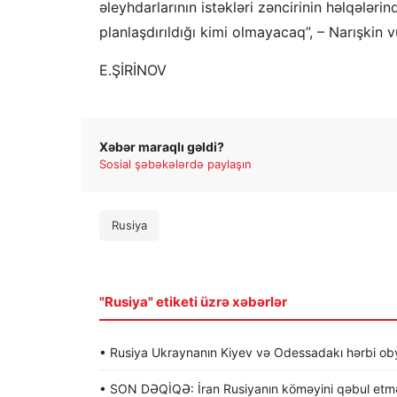
əleyhdarlarının istəkləri zəncirinin həlqələr
planlaşdırıldığı kimi olmayacaq”, – Narışkin v
E.ŞİRİNOV
Xəbər maraqlı gəldi?
Sosial şəbəkələrdə paylaşın
Rusiya
"Rusiya" etiketi üzrə xəbərlər
• Rusiya Ukraynanın Kiyev və Odessadakı hərbi obye
• SON DƏQİQƏ: İran Rusiyanın köməyini qəbul etməy