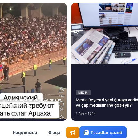
MEDİA
si stadionda separatçı “Artsax”ın
Media Reyestri yeni Şuraya verild
müsadirə etdi və…
və çap mediasını nə gözləyir?
7 Avq • 15:14
Haqqımızda
Əlaqə
Təzadlar qazeti