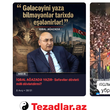
MEDİA
İQBAL AĞAZADƏ YAZIR- Səfəvilər dövləti
Erməni poli
milli dövlətdirmi?
bayrağını 
8 Avq • 08:51
8 Avq • 08:39