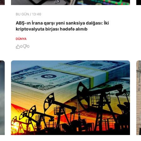
BU GÜN / 13:46
ABŞ-ın İrana qarşı yeni sanksiya dalğası: İki
kriptovalyuta birjası hədəfə alınıb
DÜNYA
0
0