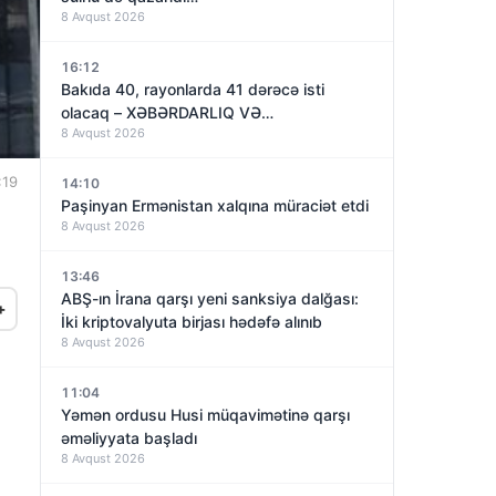
8 Avqust 2026
16:12
Bakıda 40, rayonlarda 41 dərəcə isti
olacaq – XƏBƏRDARLIQ VƏ…
8 Avqust 2026
:19
14:10
Paşinyan Ermənistan xalqına müraciət etdi
8 Avqust 2026
13:46
ABŞ-ın İrana qarşı yeni sanksiya dalğası:
+
İki kriptovalyuta birjası hədəfə alınıb
8 Avqust 2026
11:04
Yəmən ordusu Husi müqavimətinə qarşı
əməliyyata başladı
8 Avqust 2026