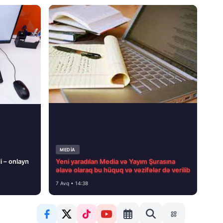
MEDİA
i – onlayn
Yeni yaradılan Media və Yayım Şurasına
əlavə olaraq bu hüquq və vəzifələr də verilib
7 Avq • 14:38