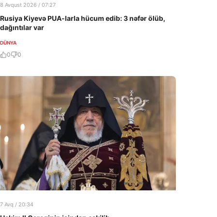
8 Avqust 2026 / 07:27
Rusiya Kiyevə PUA-larla hücum edib: 3 nəfər ölüb,
dağıntılar var
DÜNYA
0
0
7 Avq / 20:34