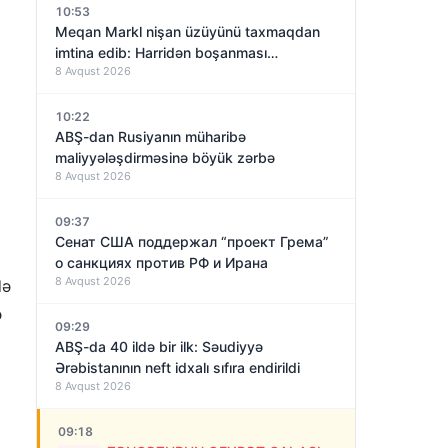
10:53
Meqan Markl nişan üzüyünü taxmaqdan
imtina edib: Harridən boşanması
8 Avqust 2026
yaxınlaşırmı?
10:22
ABŞ-dan Rusiyanın müharibə
maliyyələşdirməsinə böyük zərbə
8 Avqust 2026
09:37
Сенат США поддержал “проект Грема”
о санкциях против РФ и Ирана
8 Avqust 2026
də
ə
09:29
ABŞ-da 40 ildə bir ilk: Səudiyyə
Ərəbistanının neft idxalı sıfıra endirildi
8 Avqust 2026
09:18