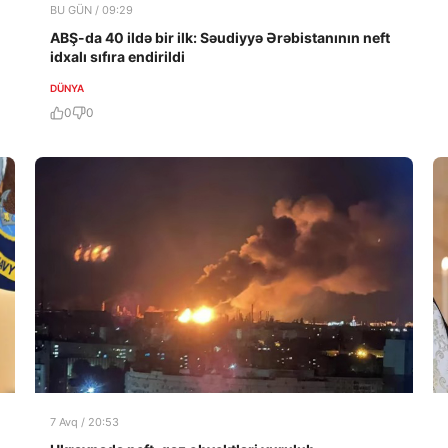
BU GÜN / 09:29
ABŞ-da 40 ildə bir ilk: Səudiyyə Ərəbistanının neft
idxalı sıfıra endirildi
DÜNYA
0
0
7 Avq / 20:53