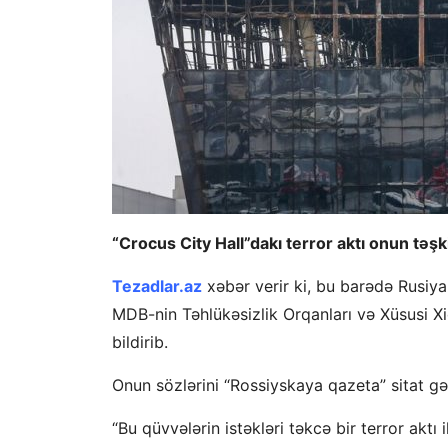
“Crocus City Hall”dakı terror aktı onun təşki
Tezadlar.az
xəbər verir ki, bu barədə Rusiya
MDB-nin Təhlükəsizlik Orqanları və Xüsusi Xid
bildirib.
Onun sözlərini “Rossiyskaya qazeta” sitat gət
“Bu qüvvələrin istəkləri təkcə bir terror akt