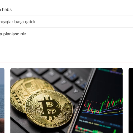
a həbs
ışıqlar başa çatdı
planlaşdırılır