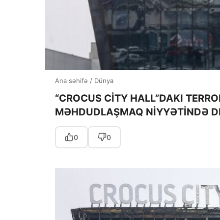
Ana səhifə
/
Dünya
“CROCUS CİTY HALL”DAKI TERR
MƏHDUDLAŞMAQ NİYYƏTİNDƏ D
0
0