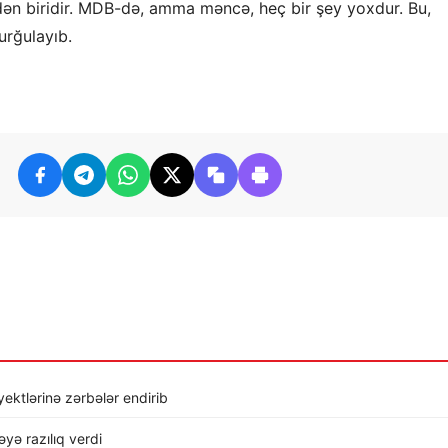
indən biridir. MDB-də, amma məncə, heç bir şey yoxdur. Bu,
urğulayıb.
ktlərinə zərbələr endirib
ə razılıq verdi