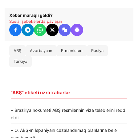
Xəbər maraqlı gəldi?
Sosial şəbəkələrdə paylaşın
ABŞ
Azərbaycan
Ermənistan
Rusiya
Türkiyə
"ABŞ" etiketi üzrə xəbərlər
• Braziliya hökuməti ABŞ rəsmilərinin viza tələblərini rədd
etdi
• O, ABŞ-ın İspaniyanı cəzalandırmaq planlarına belə
cavab verdi