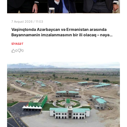
7 Avqust 2026 / 11:03
Vaşinqtonda Azərbaycan və Ermənistan arasında
Bəyannamənin imzalanmasının bir ili olacaq – nəyə
nail olundu?
SIYASƏT
0
0