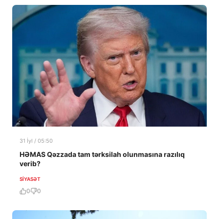
31 İyl / 05:50
HƏMAS Qəzzada tam tərksilah olunmasına razılıq
verib?
SIYASƏT
0
0