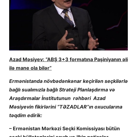
Azad Məsiyev: “ABŞ 3+3 formatına Paşiniyanın əli
ilə mane ola bilər”
Ermənistanda növbədənkənar keçirilən seçkilərlə
bağlı sualımızla bağlı Strateji Planlaşdırma və
Araşdırmalar İnstitutunun rəhbəri Azad
Məsiyevin fikirlərini “TƏZADLAR”ın oxucularına
təqdim edirik:
– Ermənistan Mərkəzi Seçki Komissiyası bütün