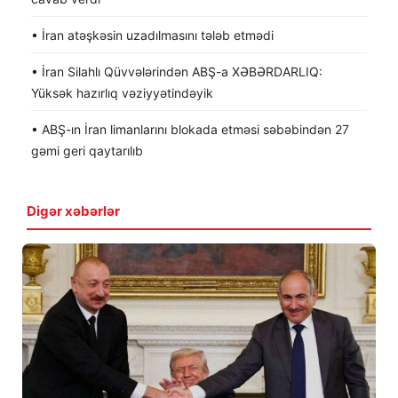
• İran atəşkəsin uzadılmasını tələb etmədi
• İran Silahlı Qüvvələrindən ABŞ-a XƏBƏRDARLIQ:
Yüksək hazırlıq vəziyyətindəyik
• ABŞ-ın İran limanlarını blokada etməsi səbəbindən 27
gəmi geri qaytarılıb
Digər xəbərlər