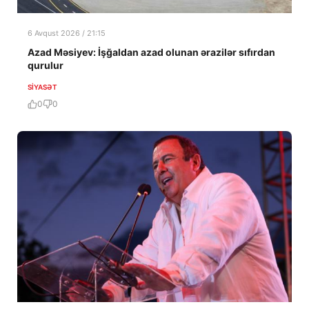
6 Avqust 2026 / 21:15
Azad Məsiyev: İşğaldan azad olunan ərazilər sıfırdan
qurulur
SIYASƏT
0
0