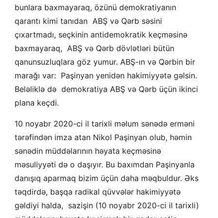
bunlara baxmayaraq, özünü demokratiyanın
qarantı kimi tanıdan ABŞ və Qərb səsini
çıxartmadı, seçkinin antidemokratik keçməsinə
baxmayaraq, ABŞ və Qərb dövlətləri bütün
qanunsuzluqlara göz yumur. ABŞ-ın və Qərbin bir
marağı var: Paşinyan yenidən hakimiyyətə gəlsin.
Beləliklə də demokratiya ABŞ və Qərb üçün ikinci
plana keçdi.
10 noyabr 2020-ci il tarixli məlum sənədə erməni
tərəfindən imza atan Nikol Paşinyan olub, həmin
sənədin müddəlarının həyata keçməsinə
məsuliyyəti də o daşıyır. Bu baxımdan Paşinyanla
danışıq aparmaq bizim üçün daha məqbuldur. Əks
təqdirdə, başqa radikal qüvvələr hakimiyyətə
gəldiyi halda, sazişin (10 noyabr 2020-ci il tarixli)