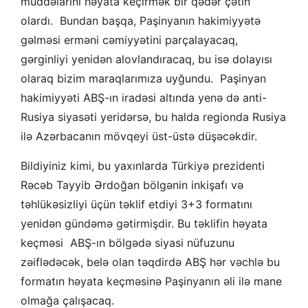
müddəlarını həyata keçirmək bir qədər çətin
olardı. Bundan başqa, Paşinyanın hakimiyyətə
gəlməsi erməni cəmiyyətini parçalayacaq,
gərginliyi yenidən alovlandıracaq, bu isə dolayısı
olaraq bizim maraqlarımıza uyğundu. Paşinyan
hakimiyyəti ABŞ-ın iradəsi altında yenə də anti-
Rusiya siyasəti yeridərsə, bu halda regionda Rusiya
ilə Azərbacanın mövqeyi üst-üstə düşəcəkdir.
Bildiyiniz kimi, bu yaxınlarda Türkiyə prezidenti
Rəcəb Tayyib Ərdoğan bölgənin inkişafı və
təhlükəsizliyi üçün təklif etdiyi 3+3 formatını
yenidən gündəmə gətirmişdir. Bu təklifin həyata
keçməsi ABŞ-ın bölgədə siyasi nüfuzunu
zəiflədəcək, belə olan təqdirdə ABŞ hər vəchlə bu
formatın həyata keçməsinə Paşinyanın əli ilə mane
olmağa çalışacaq.