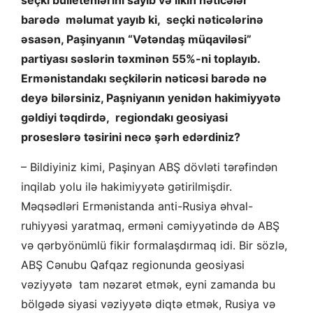
seçki bülletenlərini sayıb və ilkin nəticələr
barədə məlumat yayıb ki, seçki nəticələrinə
əsasən, Paşinyanın “Vətəndaş müqaviləsi”
partiyası səslərin təxminən 55%-ni toplayıb.
Ermənistandakı seçkilərin nəticəsi barədə nə
deyə bilərsiniz, Paşniyanın yenidən hakimiyyətə
gəldiyi təqdirdə, regiondakı geosiyasi
proseslərə təsirini necə şərh edərdiniz?
– Bildiyiniz kimi, Paşinyan ABŞ dövləti tərəfindən
inqilab yolu ilə hakimiyyətə gətirilmişdir.
Məqsədləri Ermənistanda anti-Rusiya əhval-
ruhiyyəsi yaratmaq, erməni cəmiyyətində də ABŞ
və qərbyönümlü fikir formalaşdırmaq idi. Bir sözlə,
ABŞ Cənubu Qafqaz regionunda geosiyasi
vəziyyətə tam nəzarət etmək, eyni zamanda bu
bölgədə siyasi vəziyyətə diqtə etmək, Rusiya və