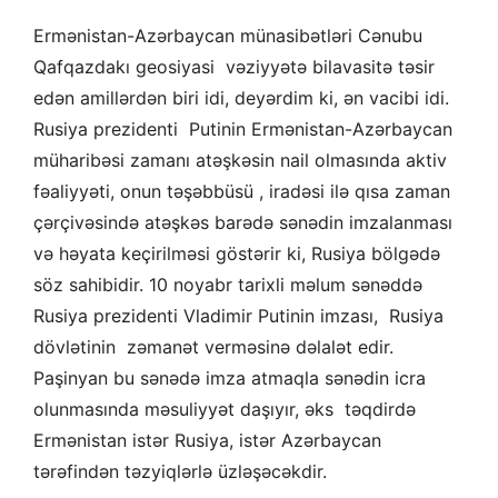
Ermənistan-Azərbaycan münasibətləri Cənubu
Qafqazdakı geosiyasi vəziyyətə bilavasitə təsir
edən amillərdən biri idi, deyərdim ki, ən vacibi idi.
Rusiya prezidenti Putinin Ermənistan-Azərbaycan
müharibəsi zamanı atəşkəsin nail olmasında aktiv
fəaliyyəti, onun təşəbbüsü , iradəsi ilə qısa zaman
çərçivəsində atəşkəs barədə sənədin imzalanması
və həyata keçirilməsi göstərir ki, Rusiya bölgədə
söz sahibidir. 10 noyabr tarixli məlum sənəddə
Rusiya prezidenti Vladimir Putinin imzası, Rusiya
dövlətinin zəmanət verməsinə dəlalət edir.
Paşinyan bu sənədə imza atmaqla sənədin icra
olunmasında məsuliyyət daşıyır, əks təqdirdə
Ermənistan istər Rusiya, istər Azərbaycan
tərəfindən təzyiqlərlə üzləşəcəkdir.