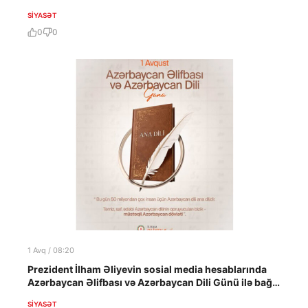
SIYASƏT
0
0
1 Avq / 08:20
Prezident İlham Əliyevin sosial media hesablarında
Azərbaycan Əlifbası və Azərbaycan Dili Günü ilə bağlı
paylaşım edilib
SIYASƏT