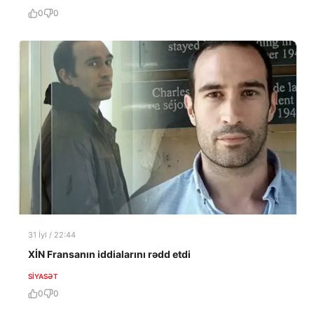
0
0
31 İyl / 22:44
XİN Fransanın iddialarını rədd etdi
SIYASƏT
0
0