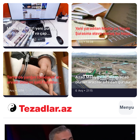
MEDİA
MEDİA
Media Reyestri yeni Şuraya
Yeni yaradılan Media və Yayım
verildi – onlayn və çap
Şurasına əlavə olaraq bu hüquq
mediasını nə gözləyir?
və vəzifələr də verilib
7 Avq • 15:14
7 Avq • 14:38
SIYASƏT
Tərtərdə yanğın törədərək ər-
Azad Məsiyev: İşğaldan azad
arvadı öldürən qatil tutuldu-
olunan ərazilər sıfırdan qurulur
SON DƏQİQƏ
7 Avq • 12:14
6 Avq • 21:15
Menyu