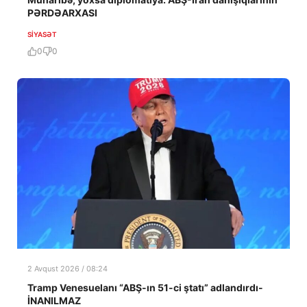
PƏRDƏARXASI
SIYASƏT
0
0
2 Avqust 2026 / 08:24
Tramp Venesuelanı “ABŞ-ın 51-ci ştatı” adlandırdı-
İNANILMAZ