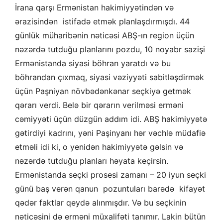
İrana qarşı Ermənistan hakimiyyətindən və
ərazisindən istifadə etmək planlaşdırmışdı. 44
günlük müharibənin nəticəsi ABŞ-ın region üçün
nəzərdə tutduğu planlarını pozdu, 10 noyabr sazişi
Ermənistanda siyasi böhran yaratdı və bu
böhrandan çıxmaq, siyasi vəziyyəti sabitləşdirmək
üçün Paşniyan növbədənkənar seçkiyə getmək
qərarı verdi. Belə bir qərarın verilməsi erməni
cəmiyyəti üçün düzgün addım idi. ABŞ hakimiyyətə
gətirdiyi kadrını, yəni Paşinyanı hər vəchlə müdafiə
etməli idi ki, o yenidən hakimiyyətə gəlsin və
nəzərdə tutduğu planları həyata keçirsin.
Ermənistanda seçki prosesi zamanı – 20 iyun seçki
günü baş verən qanun pozuntuları barədə kifayət
qədər faktlar qeydə alınmışdır. Və bu seçkinin
nəticəsini də erməni müxalifəti tanımır. Lakin bütün