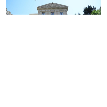
30 İyl / 23:59
Rəsmi Bakı Fransanın Martin Rayanla bağlı bəyanatını
qətiyyətlə rədd etdi
SIYASƏT
0
0