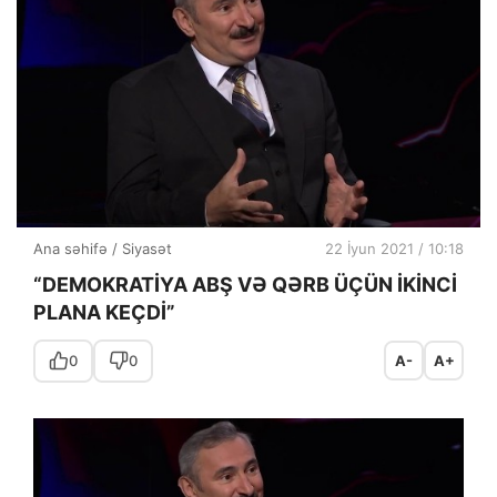
Ana səhifə
/
Siyasət
22 İyun 2021 / 10:18
“DEMOKRATİYA ABŞ VƏ QƏRB ÜÇÜN İKİNCİ
PLANA KEÇDİ”
0
0
A-
A+