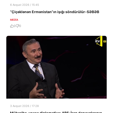
6 Avqust 2026 / 15:45
“Çiçəklənən Ermənistan”ın işığı söndürülür-SƏBƏB
MEDİA
0
0
3 Avqust 2026 / 17:28
Müharibə, yoxsa diplomatiya: ABŞ-İran danışıqlarının