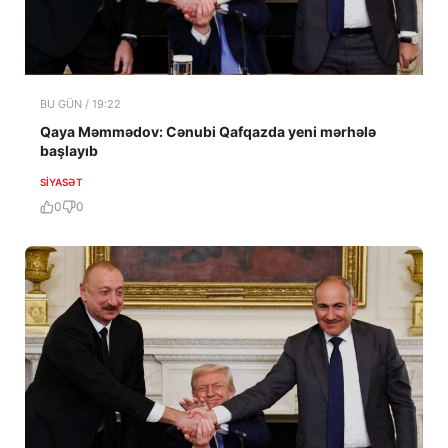
BU GÜN / 19:22
Qaya Məmmədov: Cənubi Qafqazda yeni mərhələ
başlayıb
SIYASƏT
0
0