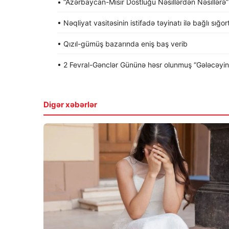
• “Azərbaycan-Misir Dostluğu Nəsillərdən Nəsillərə” a
• Nəqliyat vasitəsinin istifadə təyinatı ilə bağlı sığo
• Qızıl-gümüş bazarında eniş baş verib
• 2 Fevral-Gənclər Gününə həsr olunmuş “Gələcəyin gə
Digər xəbərlər