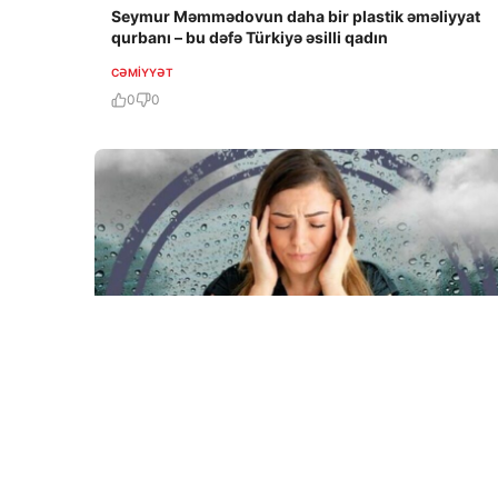
Seymur Məmmədovun daha bir plastik əməliyyat
qurbanı – bu dəfə Türkiyə əsilli qadın
CƏMIYYƏT
0
0
6 Avq / 23:50
Sinoptiklərdən meteohəssas şəxslərə xəbərdarlıq