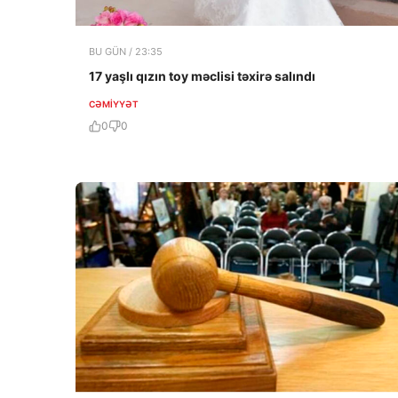
BU GÜN / 23:35
17 yaşlı qızın toy məclisi təxirə salındı
CƏMIYYƏT
0
0