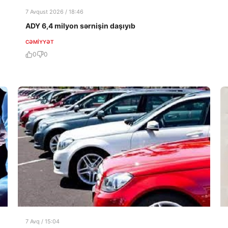
7 Avqust 2026 / 18:46
ADY 6,4 milyon sərnişin daşıyıb
CƏMIYYƏT
0
0
7 Avq / 15:04