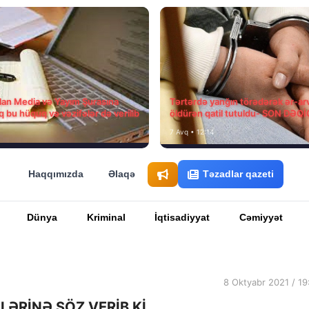
ılan Media və Yayım Şurasına
Tərtərdə yanğın törədərək ər-ar
q bu hüquq və vəzifələr də verilib
öldürən qatil tutuldu- SON DƏQ
7 Avq • 12:14
Haqqımızda
Əlaqə
Təzadlar qazeti
Dünya
Kriminal
İqtisadiyyat
Cəmiyyət
8 Oktyabr 2021 / 19
LƏRİNƏ SÖZ VERİB Kİ…