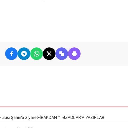
li Hulusi Şahin’e ziyaret-İRAKDAN “TƏZADLAR”A YAZIRLAR