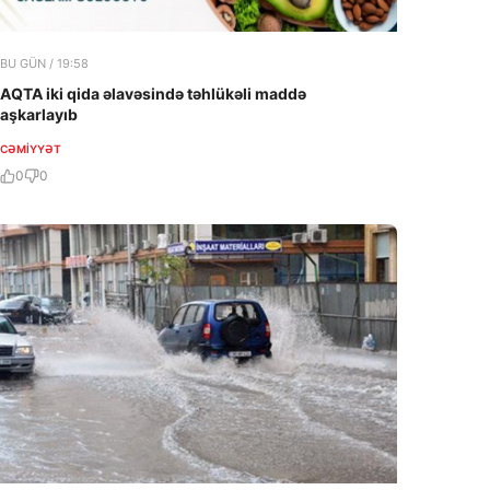
BU GÜN / 19:58
AQTA iki qida əlavəsində təhlükəli maddə
aşkarlayıb
CƏMIYYƏT
0
0