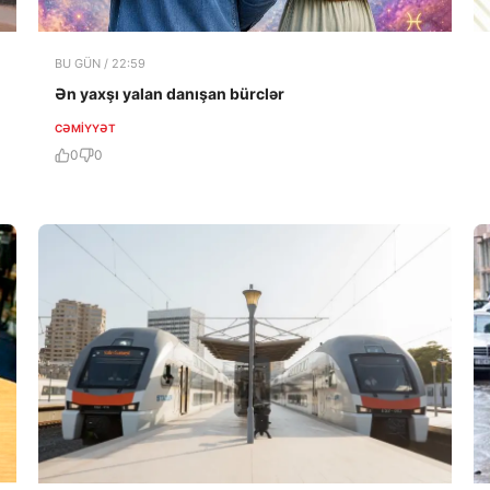
BU GÜN / 22:59
Ən yaxşı yalan danışan bürclər
CƏMIYYƏT
0
0