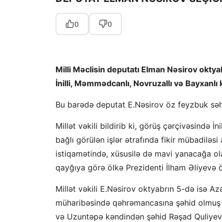
0
0
Milli Məclisin deputatı Elman Nəsirov oktya
İnilli, Məmmədcanlı, Novruzallı və Bayxanlı 
Bu barədə deputat E.Nəsirov öz feyzbuk səh
Millət vəkili bildirib ki, görüş çərçivəsində 
bağlı görülən işlər ətrafında fikir mübadiləsi 
istiqamətində, xüsusilə də mavi yanacağa ol
qayğıya görə ölkə Prezidenti İlham Əliyevə öz
Millət vəkili E.Nəsirov oktyabrın 5-də isə 
müharibəsində qəhrəmancasına şəhid olmuş 
və Uzuntəpə kəndindən şəhid Rəşad Quliyev