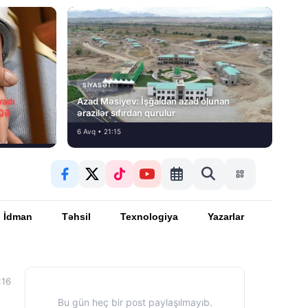
SIYASƏT
vadı
Azad Məsiyev: İşğaldan azad olunan
İQƏ
ərazilər sıfırdan qurulur
6 Avq • 21:15
İdman
Təhsil
Texnologiya
Yazarlar
:16
Bu gün heç bir post paylaşılmayıb.