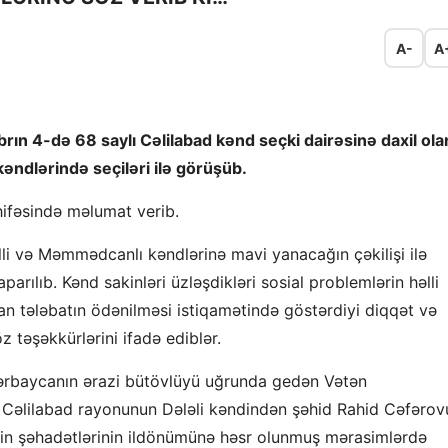
A-
A
brın 4-də 68 saylı Cəlilabad kənd seçki dairəsinə daxil ola
kəndlərində seçiləri ilə görüşüb.
ifəsində məlumat verib.
İnilli və Məmmədcanlı kəndlərinə mavi yanacağın çəkilişi ilə
aparılıb. Kənd sakinləri üzləşdikləri sosial problemlərin həlli
an tələbatın ödənilməsi istiqamətində göstərdiyi diqqət və
 təşəkkürlərini ifadə ediblər.
Azərbaycanın ərazi bütövlüyü uğrunda gedən Vətən
Cəlilabad rayonunun Dələli kəndindən şəhid Rahid Cəfərov
in şəhadətlərinin ildönümünə həsr olunmuş mərasimlərdə