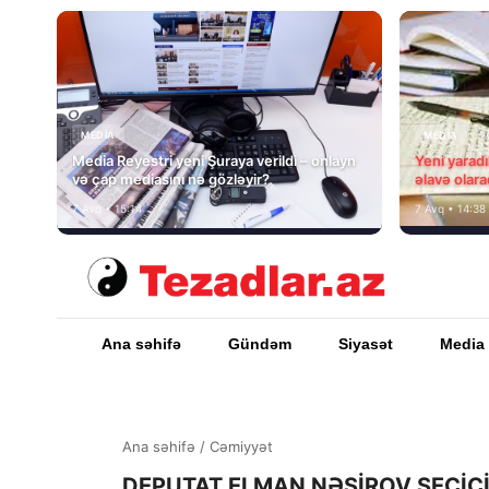
MEDİA
MEDİA
Media Reyestri yeni Şuraya verildi – onlayn
Yeni yarad
və çap mediasını nə gözləyir?
əlavə olara
7 Avq • 15:14
7 Avq • 14:38
Ana səhifə
Gündəm
Siyasət
Media
Ana səhifə
/
Cəmiyyət
DEPUTAT ELMAN NƏSİROV SEÇİCİ