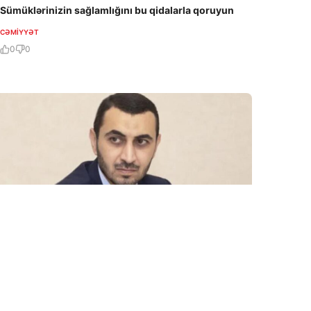
Sümüklərinizin sağlamlığını bu qidalarla qoruyun
CƏMIYYƏT
0
0
6 Avq / 20:32
DSMF sədri Tovuzda vətəndaş qəbulu keçirəcək