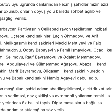
 bütövlüyü uğrunda canlarından keçmiş şəhidlərimizin əziz
alar oxunub, onların döyüş yolu barədə söhbət açılıb və
sağlığı verilib.
rbaycan Partiyasının Cəlilabad rayon təşkilatının inzibati
ərovu, Üçtəpə kənd sakinləri Laçın Əhmədovu və Arif
, Məlikqasımlı kənd sakinləri Məcid Mehtiyevi və Faiq
Mahmudovu, Oqtay Babayevi və Famil İsmayılovu, Ocaqlı kə
 Famil Səlimovu, Rauf Bayramovu və Ədalət Məmmədovu,
Fəxrəli Abdullayevi və Gülməmməd Ağaşovu, Abazallı kənd
sakini Marif Bayramovu, Əliqasımlı kənd sakini Nurəddin
lovu və Babalı kənd sakini Namiq Ağayevi qəbul edib.
 məşğulluq, şəhid adının əbədiləşdirilməsi, elektrik xətləri
nın verilməsi, qaz çəkilişi və avtomobil yollarının təmiri ilə
r yerindəcə öz həllini tapıb. Digər məsələlərlə bağlı isə
tdə addımlar atılacağına söz verib.