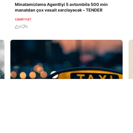
Minatəmizləmə Agentliyi 5 avtombilə 500 min
manatdan çox vəsait xərcləyəcək – TENDER
CƏMIYYƏT
0
0
6 Avq / 21:26
“Sizi cəhənnəmə aparacağam” – taksi
sürücüsündən şok davranış