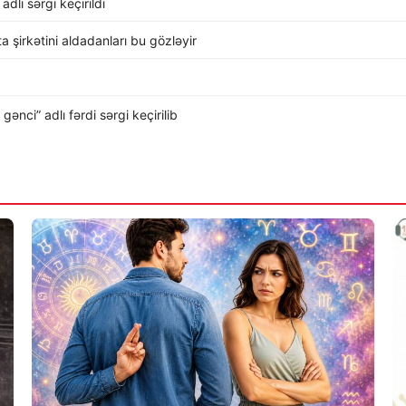
dlı sərgi keçirildi
rta şirkətini aldadanları bu gözləyir
nci” adlı fərdi sərgi keçirilib