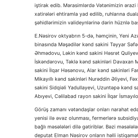
iştirak edib. Mərasimlərdə Vətənimizin ərazi
xatirələri ehtiramla yad edilib, ruhlarına du
şəhidlərimizin valideynlərinə dərin hüznlə baş
E.Nəsirov oktyabrın 5-də, həmçinin, Yeni Azə
binasında Məşədilər kənd sakini Təyyar Səf
Əhmədovu, Ləkin kənd sakini Həsrət Quliyevi
İskəndərovu, Təklə kənd sakinləri Davaxan 
sakini İlqar Həsənovu, Alar kənd sakinləri
Mikayıllı kənd sakinləri Nurəddin Əliyevi, 
sakini Sidqiəli Yadullayevi, Uzuntəpə kənd 
Abıyevi, Cəlilabad rayon sakini İlqar İsmayı
Görüş zamanı vətəndaşlar onları narahat edən
yenisi ilə əvəz olunması, fermerlərə subsidiya
bağlı məsələləri dilə gətiriblər. Bəzi məsələlə
deputat Elman Nəsirov onların həlli istiqamə