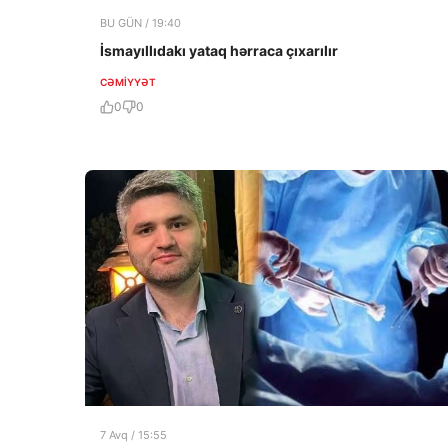
BU GÜN / 19:40
İsmayıllıdakı yataq hərraca çıxarılır
CƏMIYYƏT
0
0
7 Avq / 15:55