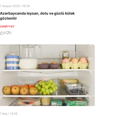
7 Avqust 2026 / 18:28
Azərbaycanda leysan, dolu və güclü külək
gözlənilir
CƏMIYYƏT
0
0
7 Avq / 14:55