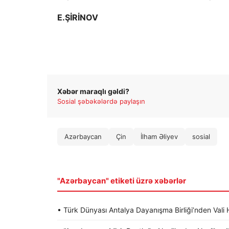
E.ŞİRİNOV
Xəbər maraqlı gəldi?
Sosial şəbəkələrdə paylaşın
Azərbaycan
Çin
İlham Əliyev
sosial
"Azərbaycan" etiketi üzrə xəbərlər
• Türk Dünyası Antalya Dayanışma Birliği’nden Va