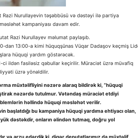
t Razi Nurullayevin təşəbbüsü və dəstəyi ilə partiya
 məsləhət kampaniyası
davam edir.
tat Razi Nurullayev məlumat paylaşıb.
 11:00-dan 13:00-a kimi hüquqşünas Vüqar Dadaşov keçmiş Lid
şlara hüquqi yardım göstərəcək.
i ildən fasiləsiz qəbullar keçirilir. Müraciət üzrə müvafiq
yyəti üzrə yönəldilir.
ma müxtəlifliyini nəzərə alaraq bildirək ki, “hüquqi
irak nəzərdə tutulmur. Vətəndaş müraciət etdiyi
oblemlərin həllində hüquqi məsləhət verilir.
vin başlatdığı bu kampaniya hüquqi yardıma ehtiyacı olan,
yük dəstəkdir, onların əlindən tutmaq, doğru yol
ır və arzu edərdik ki, digər deputatlarımız da müxtəlif