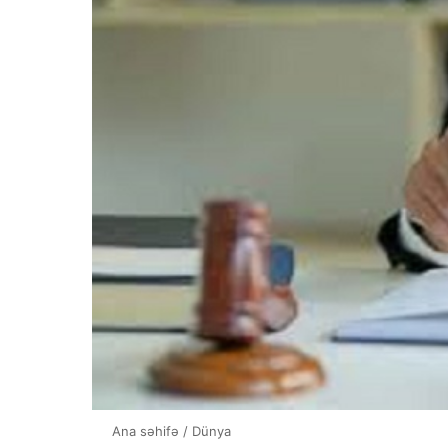
Ana səhifə
/
Dünya