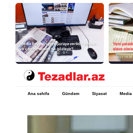
MEDİA
MEDİA
Media Reyestri yeni Şuraya verildi – onlayn
Yeni yarad
və çap mediasını nə gözləyir?
əlavə olara
7 Avq • 15:14
7 Avq • 14:38
Ana səhifə
Gündəm
Siyasət
Media