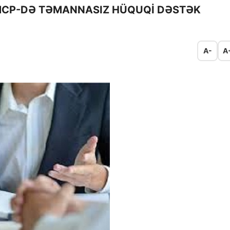
 MCP-DƏ TƏMANNASIZ HÜQUQİ DƏSTƏK
A-
A