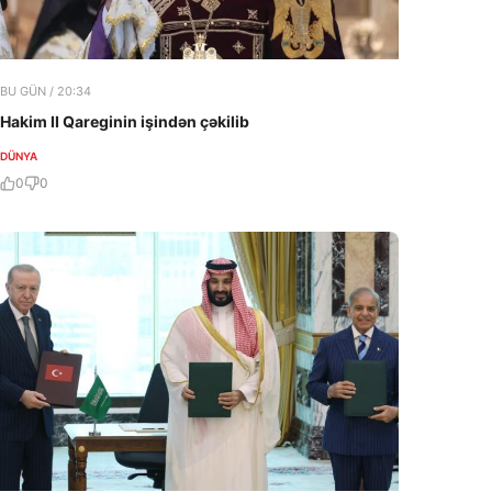
BU GÜN / 20:34
Hakim II Qareginin işindən çəkilib
DÜNYA
0
0