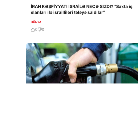
İRAN KƏŞFİYYATI İSRAİLƏ NECƏ SIZDI? “Saxta iş
elanları ilə israilliləri tələyə saldılar”
DÜNYA
0
0
7 Avq / 16:33
İşğal altındakı Abxaziyada yanacaq böhranı: