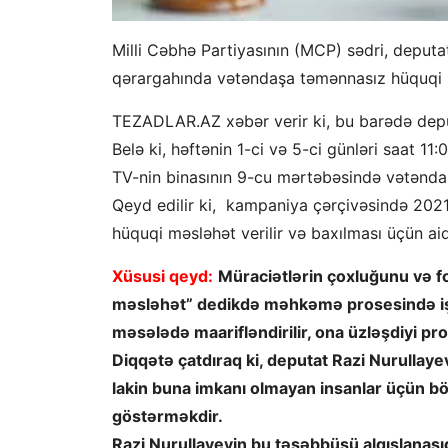
Milli Cəbhə Partiyasının (MCP) sədri, deputa
qərargahında vətəndaşa təmənnasız hüquqi
TEZADLAR.AZ xəbər verir ki, bu barədə depu
Belə ki, həftənin 1-ci və 5-ci günləri saat
TV-nin binasının 9-cu mərtəbəsində vətənda
Qeyd edilir ki, kampaniya çərçivəsində 2021-c
hüquqi məsləhət verilir və baxılması üçün aidi
Xüsusi qeyd:
Müraciətlərin çoxluğunu və for
məsləhət” dedikdə məhkəmə prosesində işt
məsələdə maarifləndirilir, ona üzləşdiyi pr
Diqqətə çatdıraq ki, deputat Razi Nurullaye
lakin buna imkanı olmayan insanlar üçün bö
göstərməkdir.
Razi Nurullayevin bu təşəbbüsü alqışlanasıd