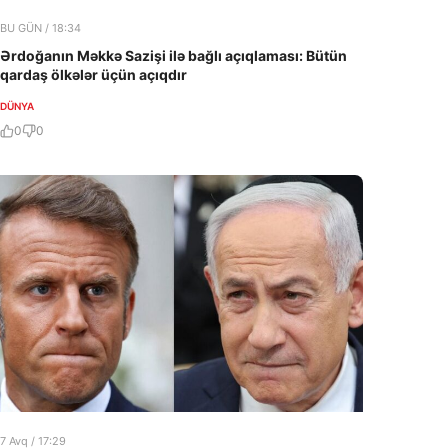
BU GÜN / 18:34
Ərdoğanın Məkkə Sazişi ilə bağlı açıqlaması: Bütün
qardaş ölkələr üçün açıqdır
DÜNYA
0
0
7 Avq / 17:29