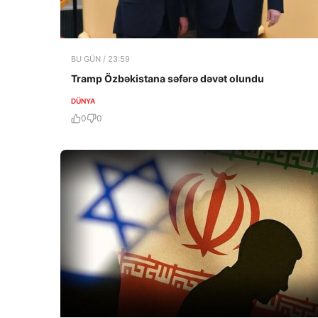
BU GÜN / 23:59
Tramp Özbəkistana səfərə dəvət olundu
DÜNYA
0
0