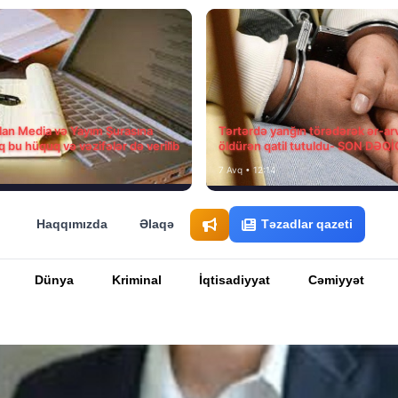
ılan Media və Yayım Şurasına
Tərtərdə yanğın törədərək ər-ar
q bu hüquq və vəzifələr də verilib
öldürən qatil tutuldu- SON DƏQ
7 Avq • 12:14
Haqqımızda
Əlaqə
Təzadlar qazeti
Dünya
Kriminal
İqtisadiyyat
Cəmiyyət