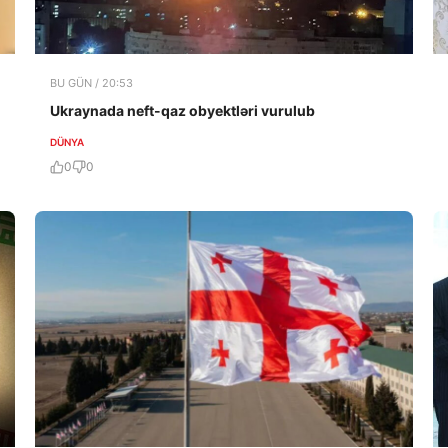
BU GÜN / 20:53
Ukraynada neft-qaz obyektləri vurulub
DÜNYA
0
0