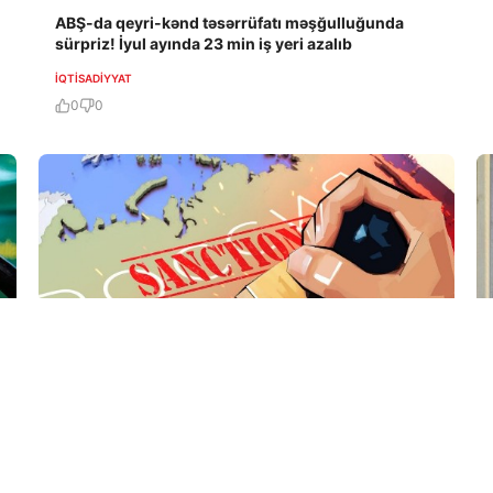
ABŞ-da qeyri-kənd təsərrüfatı məşğulluğunda
sürpriz! İyul ayında 23 min iş yeri azalıb
İQTISADIYYAT
0
0
7 Avq / 16:20
Aİ 5 Rusiya vətəndaşını da sanksiya siyahısına