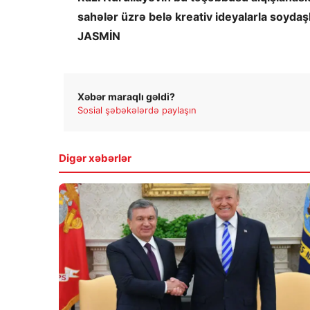
sahələr üzrə belə kreativ ideyalarla soydaş
JASMİN
Xəbər maraqlı gəldi?
Sosial şəbəkələrdə paylaşın
Digər xəbərlər