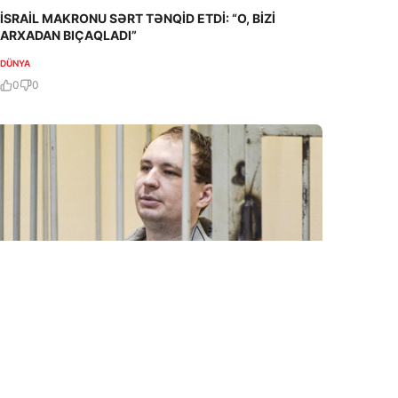
İSRAİL MAKRONU SƏRT TƏNQİD ETDİ: “O, BİZİ
ARXADAN BIÇAQLADI”
DÜNYA
0
0
7 Avq / 12:45
ABŞ məhkum edilmiş amerikalının işi ilə bağlı