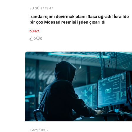
BU GÜN / 19:47
İranda rejimi devirmək planı iflasa uğradı! İsraildə
bir çox Mossad rəsmisi işdən çıxarıldı
DÜNYA
0
0
7 Avq / 18:17