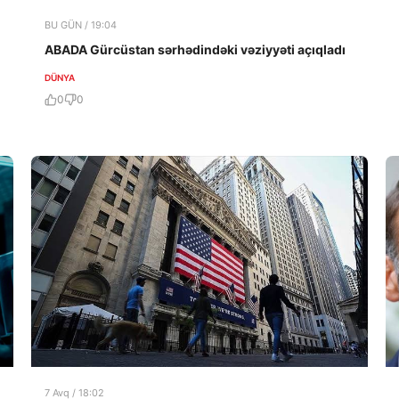
BU GÜN / 19:04
ABADA Gürcüstan sərhədindəki vəziyyəti açıqladı
DÜNYA
0
0
7 Avq / 18:02