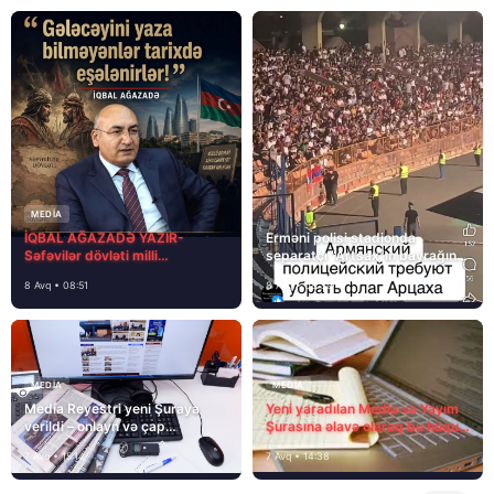
MEDİA
İQBAL AĞAZADƏ YAZIR-
Erməni polisi stadionda
Səfəvilər dövləti milli
separatçı “Artsax”ın bayrağını
dövlətdirmi?
müsadirə etdi və…
8 Avq • 08:51
8 Avq • 08:39
MEDİA
MEDİA
Media Reyestri yeni Şuraya
Yeni yaradılan Media və Yayım
verildi – onlayn və çap
Şurasına əlavə olaraq bu hüquq
mediasını nə gözləyir?
və vəzifələr də verilib
7 Avq • 15:14
7 Avq • 14:38