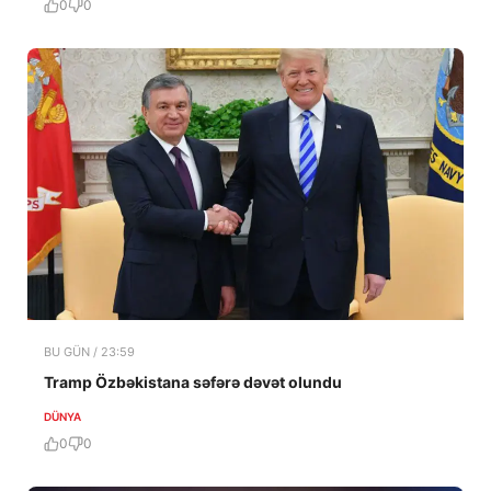
0
0
BU GÜN / 23:59
Tramp Özbəkistana səfərə dəvət olundu
DÜNYA
0
0