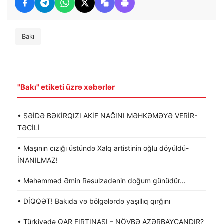
Bakı
"Bakı" etiketi üzrə xəbərlər
• SƏİDƏ BƏKİRQIZI AKİF NAĞINI MƏHKƏMƏYƏ VERİR-
TƏCİLİ
• Maşının cızığı üstündə Xalq artistinin oğlu döyüldü-
İNANILMAZ!
• Məhəmməd Əmin Rəsulzadənin doğum günüdür…
• DİQQƏT! Bakıda və bölgələrdə yaşıllıq qırğını
• Türkiyədə QAR FIRTINASI – NÖVBƏ AZƏRBAYCANDIR?