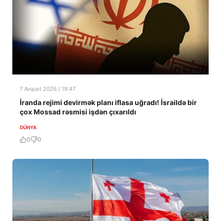
7 Avqust 2026 / 19:47
İranda rejimi devirmək planı iflasa uğradı! İsraildə bir
çox Mossad rəsmisi işdən çıxarıldı
DÜNYA
0
0