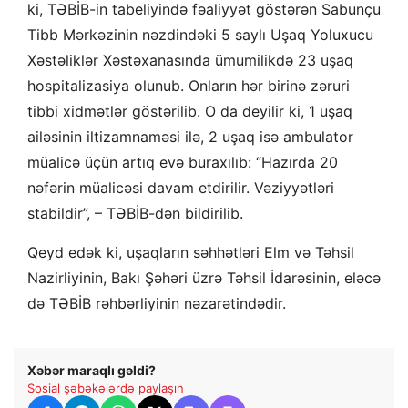
ki, TƏBİB-in tabeliyində fəaliyyət göstərən Sabunçu
Tibb Mərkəzinin nəzdindəki 5 saylı Uşaq Yoluxucu
Xəstəliklər Xəstəxanasında ümumilikdə 23 uşaq
hospitalizasiya olunub. Onların hər birinə zəruri
tibbi xidmətlər göstərilib. O da deyilir ki, 1 uşaq
ailəsinin iltizamnaməsi ilə, 2 uşaq isə ambulator
müalicə üçün artıq evə buraxılıb: “Hazırda 20
nəfərin müalicəsi davam etdirilir. Vəziyyətləri
stabildir”, – TƏBİB-dən bildirilib.
Qeyd edək ki, uşaqların səhhətləri Elm və Təhsil
Nazirliyinin, Bakı Şəhəri üzrə Təhsil İdarəsinin, eləcə
də TƏBİB rəhbərliyinin nəzarətindədir.
Xəbər maraqlı gəldi?
Sosial şəbəkələrdə paylaşın