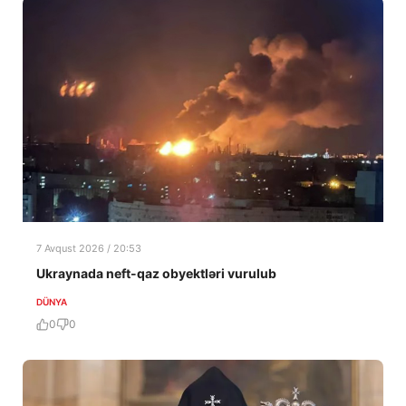
7 Avqust 2026 / 20:53
Ukraynada neft-qaz obyektləri vurulub
DÜNYA
0
0