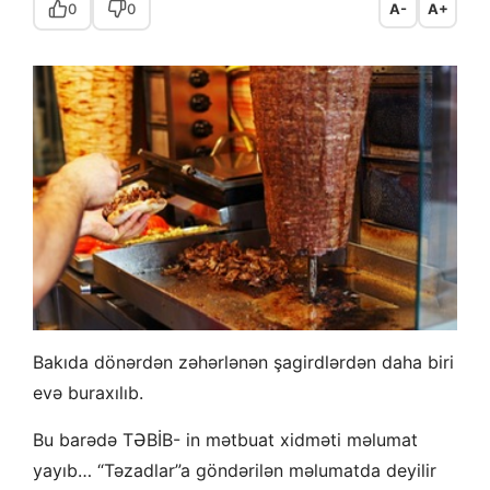
0
0
A-
A+
Bakıda dönərdən zəhərlənən şagirdlərdən daha biri
evə buraxılıb.
Bu barədə TƏBİB- in mətbuat xidməti məlumat
yayıb… “Təzadlar”a göndərilən məlumatda deyilir