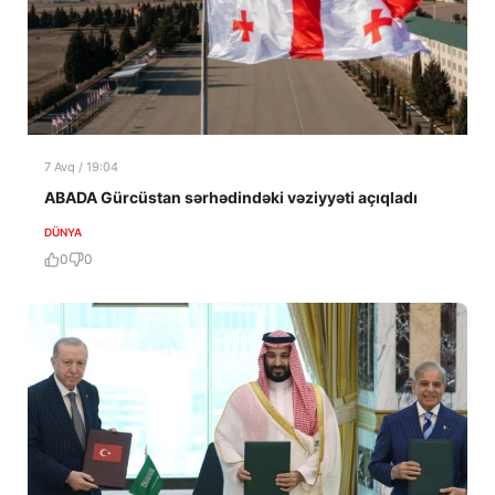
7 Avq / 19:04
ABADA Gürcüstan sərhədindəki vəziyyəti açıqladı
DÜNYA
0
0