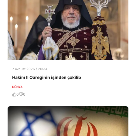
7 Avqust 2026 / 20:34
Hakim II Qareginin işindən çəkilib
DÜNYA
0
0