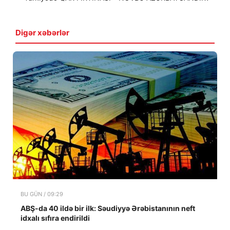
Digər xəbərlər
BU GÜN / 09:29
ABŞ-da 40 ildə bir ilk: Səudiyyə Ərəbistanının neft
idxalı sıfıra endirildi