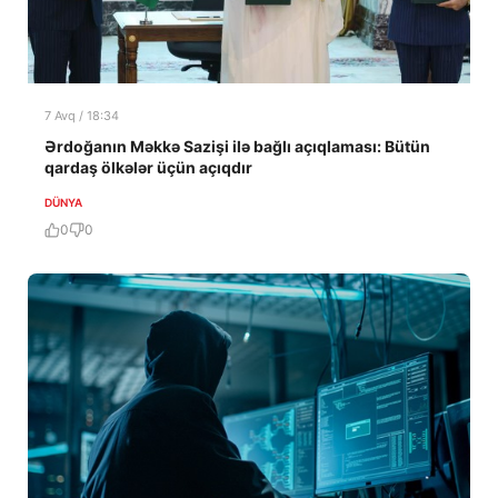
7 Avq / 18:34
Ərdoğanın Məkkə Sazişi ilə bağlı açıqlaması: Bütün
qardaş ölkələr üçün açıqdır
DÜNYA
0
0