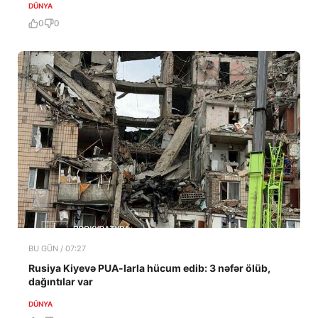
DÜNYA
0
0
BU GÜN / 07:27
Rusiya Kiyevə PUA-larla hücum edib: 3 nəfər ölüb,
dağıntılar var
DÜNYA