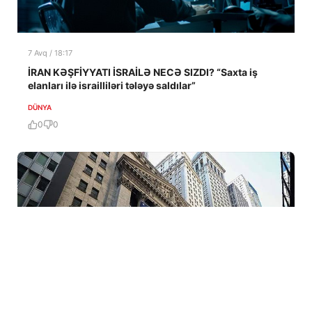
7 Avq / 18:17
İRAN KƏŞFİYYATI İSRAİLƏ NECƏ SIZDI? “Saxta iş
elanları ilə israilliləri tələyə saldılar”
DÜNYA
0
0