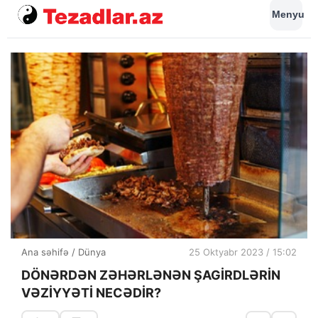
Menyu
Ana səhifə
/
Dünya
25 Oktyabr 2023 / 15:02
DÖNƏRDƏN ZƏHƏRLƏNƏN ŞAGİRDLƏRİN
VƏZİYYƏTİ NECƏDİR?