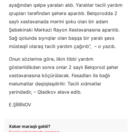
ayağından qəlpə yaraları alıb. Yaralılar təcili yardım
qrupları tərəfindən şəhərə aparılıb. Belqorodda 2
saylı xəstəxanada mərmi şoku olan bir adam
Şebekinski Mərkəzi Rayon Xəstəxanasına aparılıb.
Sağ qolunda sıyrıqlar olan başqa bir yaralı şəxs
müstəqil olaraq təcili yardım çağırıb”, – o yazıb.
Onun sözlərinə görə, ilkin tibbi yardım
göstərildikdən sonra onlar 2 saylı Belqorod şəhər
xəstəxanasına köçürüləcək. Fəsadları ilə bağlı
məlumatlar dəqiqləşdirilir. Təcili xidmətlər
yerindədir, – Qladkov əlavə edib.
E.ŞİRİNOV
Xəbər maraqlı gəldi?
Sosial şəbəkələrdə paylaşın