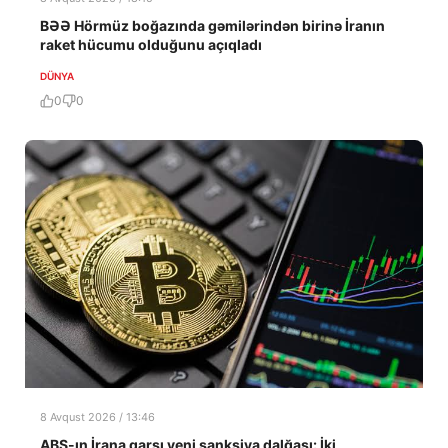
BƏƏ Hörmüz boğazında gəmilərindən birinə İranın
raket hücumu olduğunu açıqladı
DÜNYA
0
0
8 Avqust 2026 / 13:46
ABŞ-ın İrana qarşı yeni sanksiya dalğası: İki