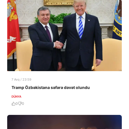
7 Avq / 23:59
Tramp Özbəkistana səfərə dəvət olundu
DÜNYA
0
0