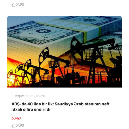
0
0
8 Avqust 2026 / 09:29
ABŞ-da 40 ildə bir ilk: Səudiyyə Ərəbistanının neft
idxalı sıfıra endirildi
DÜNYA
0
0