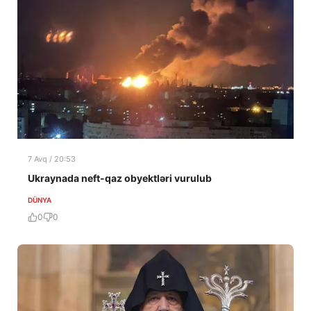
7 Avq / 20:53
Ukraynada neft-qaz obyektləri vurulub
DÜNYA
0
0