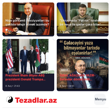
Niyə görkəmli şəxsiyyətləri bu
“Ukraynada “Patriot” istehsalı
şəkildə təhqir etmək lazımdır?
bir neçə ilə qədər çəkə bilər”
9 Avq • 13:16
9 Avq • 08:59
MEDİA
MEDİA
Prezident İlham Əliyev ABŞ
İQBAL AĞAZADƏ YAZIR-
prezidenti Donald Trampa
Səfəvilər dövləti milli
məktubunda yazıb ki…
dövlətdirmi?
8 Avq • 21:43
8 Avq • 08:51
Menyu