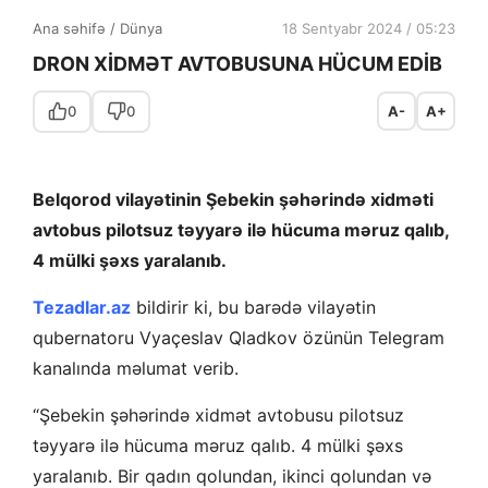
Ana səhifə
/
Dünya
18 Sentyabr 2024 / 05:23
DRON XİDMƏT AVTOBUSUNA HÜCUM EDİB
0
0
A-
A+
Belqorod vilayətinin Şebekin şəhərində xidməti
avtobus pilotsuz təyyarə ilə hücuma məruz qalıb,
4 mülki şəxs yaralanıb.
Tezadlar.az
bildirir ki, bu barədə vilayətin
qubernatoru Vyaçeslav Qladkov özünün Telegram
kanalında məlumat verib.
“Şebekin şəhərində xidmət avtobusu pilotsuz
təyyarə ilə hücuma məruz qalıb. 4 mülki şəxs
yaralanıb. Bir qadın qolundan, ikinci qolundan və