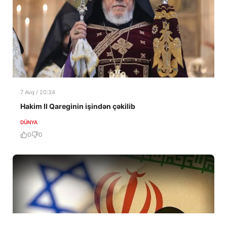
7 Avq / 20:34
Hakim II Qareginin işindən çəkilib
DÜNYA
0
0