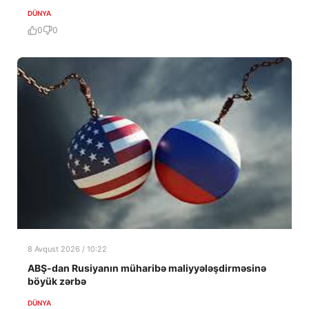
DÜNYA
0
0
8 Avqust 2026 / 10:22
ABŞ-dan Rusiyanın müharibə maliyyələşdirməsinə
böyük zərbə
DÜNYA