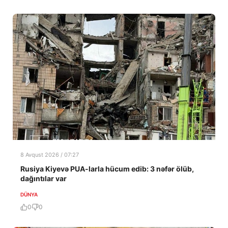
8 Avqust 2026 / 07:27
Rusiya Kiyevə PUA-larla hücum edib: 3 nəfər ölüb,
dağıntılar var
DÜNYA
0
0