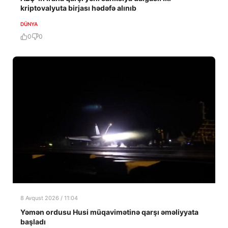
kriptovalyuta birjası hədəfə alınıb
DÜNYA
0
0
8 Avqust 2026 / 11:04
Yəmən ordusu Husi müqavimətinə qarşı əməliyyata
başladı