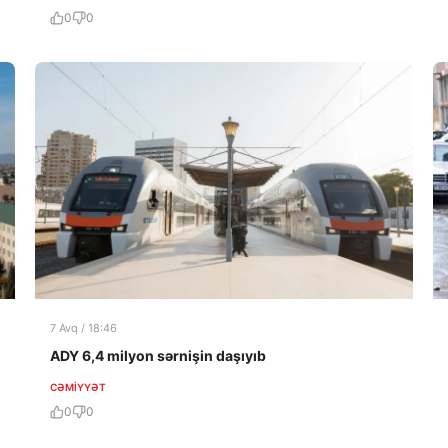
0
0
7 Avq / 18:46
ADY 6,4 milyon sərnişin daşıyıb
CƏMIYYƏT
0
0