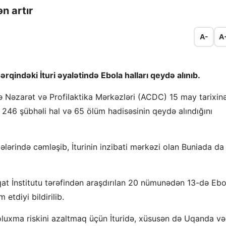
n artır
A-
A
indəki İturi əyalətində Ebola halları qeydə alınıb.
ərə Nəzarət və Profilaktika Mərkəzləri (ACDC) 15 may tarixin
li 246 şübhəli hal və 65 ölüm hadisəsinin qeydə alındığını
ərində cəmləşib, İturinin inzibati mərkəzi olan Buniada da
qat İnstitutu tərəfindən araşdırılan 20 nümunədən 13-də Ebo
etdiyi bildirilib.
oluxma riskini azaltmaq üçün İturidə, xüsusən də Uqanda və