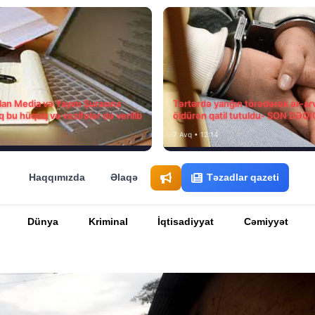
ılan Media və Yayım Şurasına
Tərtərdə yanğın törədərək ər-ar
q bu hüquq və vəzifələr də verilib
öldürən qatil tutuldu- SON DƏQ
7 Avq • 12:14
Haqqımızda
Əlaqə
Təzadlar qazeti
Dünya
Kriminal
İqtisadiyyat
Cəmiyyət