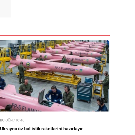
14:55
Sümüklərinizin sağlamlığını bu qidalarla
qoruyun
7 Avqust 2026
14:48
Həftəsonu çimərliklərdə suyun
temperaturu açıqlandı
7 Avqust 2026
BU GÜN / 16:46
Ukrayna öz ballistik raketlərini hazırlayır