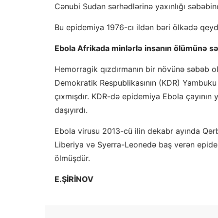
Cənubi Sudan sərhədlərinə yaxınlığı səbəbində
Bu epidemiya 1976-cı ildən bəri ölkədə qeydə
Ebola Afrikada minlərlə insanın ölümünə s
Hemorragik qızdırmanın bir növünə səbəb ol
Demokratik Respublikasının (KDR) Yambuku b
çıxmışdır. KDR-də epidemiya Ebola çayının ya
daşıyırdı.
Ebola virusu 2013-cü ilin dekabr ayında Qərbi
Liberiya və Syerra-Leonedə baş verən epid
ölmüşdür.
E.ŞİRİNOV