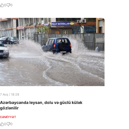
0
0
7 Avq / 18:28
Azərbaycanda leysan, dolu və güclü külək
gözlənilir
CƏMIYYƏT
0
0