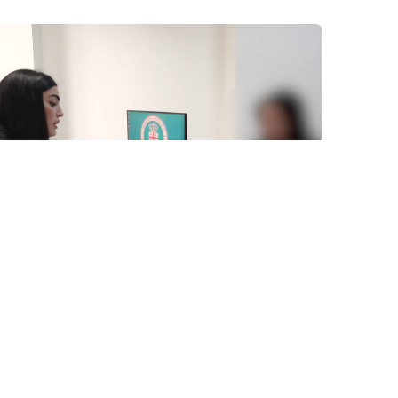
7 Avq / 16:15
Yetkinlik yaşına çatmayan qızın görüntülərini yayıb
pul tələb edən tutuldu
0
0