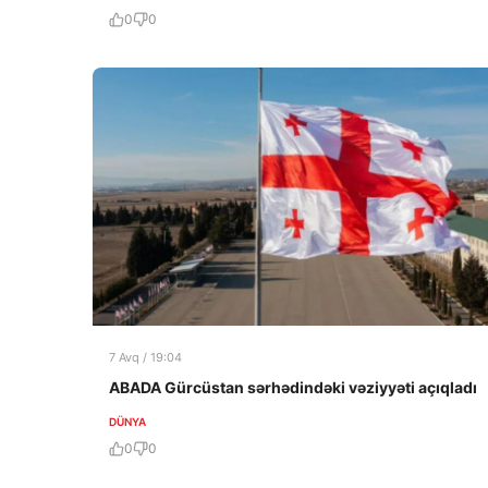
0
0
7 Avq / 19:04
ABADA Gürcüstan sərhədindəki vəziyyəti açıqladı
DÜNYA
0
0