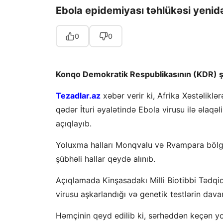
Ebola epidemiyası təhlükəsi yenidə
0
0
Konqo Demokratik Respublikasının (KDR) şərq
Tezadlar.az
xəbər verir ki, Afrika Xəstəlikl
qədər İturi əyalətində Ebola virusu ilə əlaqə
açıqlayıb.
Yoluxma halları Monqvalu və Rvampara bölgəl
şübhəli hallar qeydə alınıb.
Açıqlamada Kinşasadakı Milli Biotibbi Tədqi
virusu aşkarlandığı və genetik testlərin davam 
Həmçinin qeyd edilib ki, sərhəddən keçən y