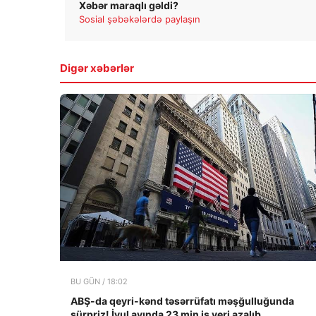
Xəbər maraqlı gəldi?
Sosial şəbəkələrdə paylaşın
Digər xəbərlər
BU GÜN / 18:02
ABŞ-da qeyri-kənd təsərrüfatı məşğulluğunda
sürpriz! İyul ayında 23 min iş yeri azalıb