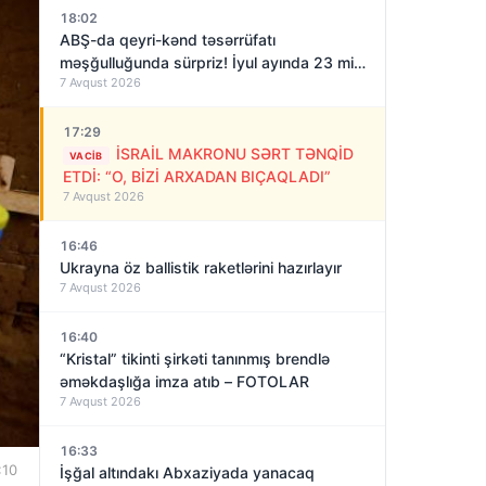
18:02
ABŞ-da qeyri-kənd təsərrüfatı
məşğulluğunda sürpriz! İyul ayında 23 min
7 Avqust 2026
iş yeri azalıb
17:29
İSRAİL MAKRONU SƏRT TƏNQİD
VACIB
ETDİ: “O, BİZİ ARXADAN BIÇAQLADI”
7 Avqust 2026
16:46
Ukrayna öz ballistik raketlərini hazırlayır
7 Avqust 2026
16:40
“Kristal” tikinti şirkəti tanınmış brendlə
əməkdaşlığa imza atıb – FOTOLAR
7 Avqust 2026
16:33
:10
İşğal altındakı Abxaziyada yanacaq