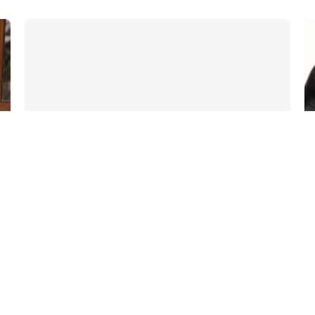
7 Avq / 18:01
Qaya Məmmədov: Cənubi Qafqazda yeni mərhələ
başlayıb
0
0