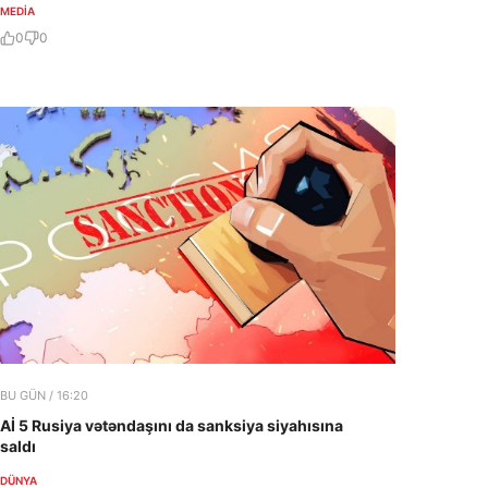
MEDİA
0
0
BU GÜN / 16:20
Aİ 5 Rusiya vətəndaşını da sanksiya siyahısına
saldı
DÜNYA