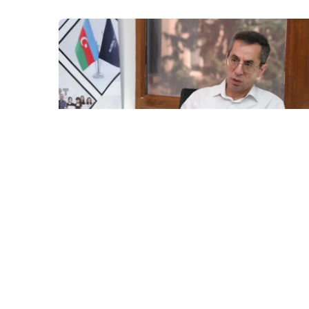
7 Avq / 18:10
Qulu Ağsəs: “Ədəbiyyat tələskənliyi sevmir”
MƏDƏNIYYƏT
0
0