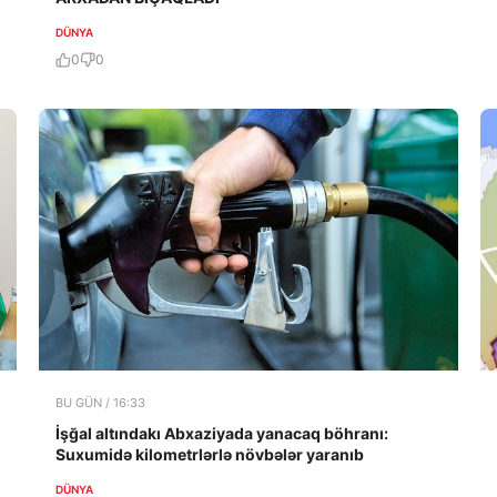
DÜNYA
0
0
BU GÜN / 16:33
İşğal altındakı Abxaziyada yanacaq böhranı:
Suxumidə kilometrlərlə növbələr yaranıb
DÜNYA