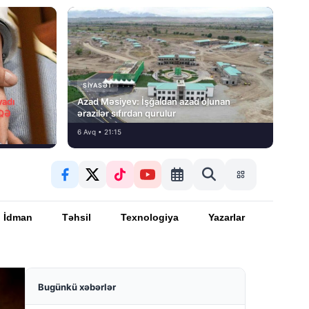
SIYASƏT
vadı
Azad Məsiyev: İşğaldan azad olunan
İQƏ
ərazilər sıfırdan qurulur
6 Avq • 21:15
İdman
Təhsil
Texnologiya
Yazarlar
Bugünkü xəbərlər