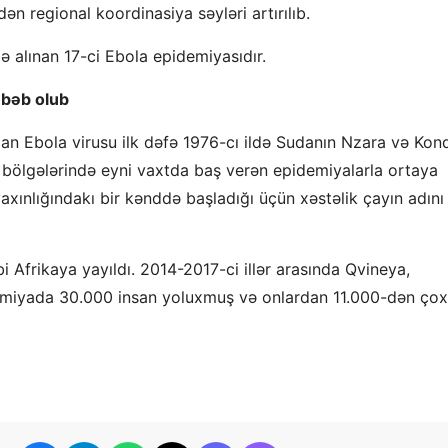
n regional koordinasiya səyləri artırılıb.
 alınan 17-ci Ebola epidemiyasıdır.
əbəb olub
an Ebola virusu ilk dəfə 1976-cı ildə Sudanın Nzara və Kon
ölgələrində eyni vaxtda baş verən epidemiyalarla ortaya
xınlığındakı bir kənddə başladığı üçün xəstəlik çayın adını
 Afrikaya yayıldı. 2014-2017-ci illər arasında Qvineya,
emiyada 30.000 insan yoluxmuş və onlardan 11.000-dən ço