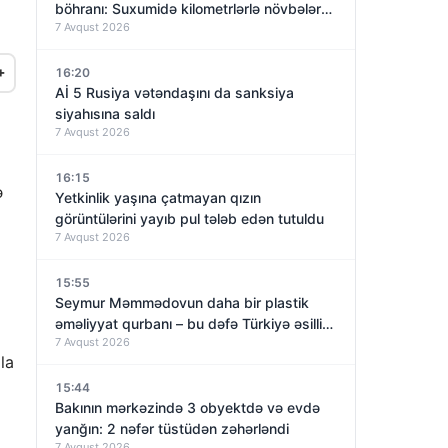
böhranı: Suxumidə kilometrlərlə növbələr
7 Avqust 2026
yaranıb
+
16:20
Aİ 5 Rusiya vətəndaşını da sanksiya
siyahısına saldı
7 Avqust 2026
16:15
ə
Yetkinlik yaşına çatmayan qızın
görüntülərini yayıb pul tələb edən tutuldu
7 Avqust 2026
15:55
Seymur Məmmədovun daha bir plastik
əməliyyat qurbanı – bu dəfə Türkiyə əsilli
7 Avqust 2026
qadın
la
15:44
Bakının mərkəzində 3 obyektdə və evdə
yanğın: 2 nəfər tüstüdən zəhərləndi
7 Avqust 2026