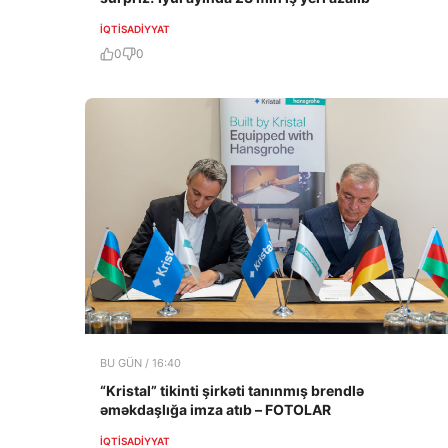
İQTISADIYYAT
0
0
BU GÜN / 16:40
“Kristal” tikinti şirkəti tanınmış brendlə
əməkdaşlığa imza atıb – FOTOLAR
İQTISADIYYAT