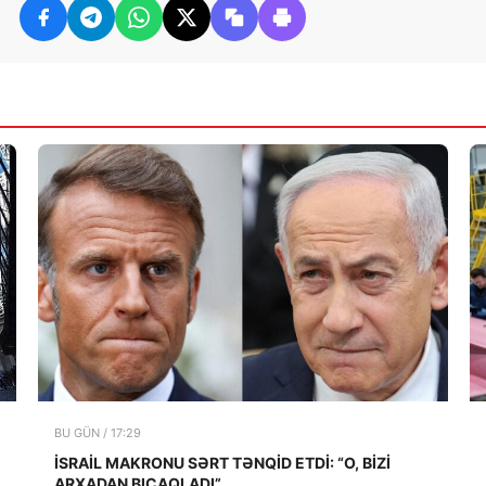
BU GÜN / 17:29
İSRAİL MAKRONU SƏRT TƏNQİD ETDİ: “O, BİZİ
ARXADAN BIÇAQLADI”