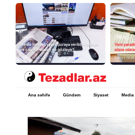
MEDİA
MEDİA
Media Reyestri yeni Şuraya verildi – onlayn
Yeni yarad
və çap mediasını nə gözləyir?
əlavə olara
7 Avq • 15:14
7 Avq • 14:38
Ana səhifə
Gündəm
Siyasət
Media