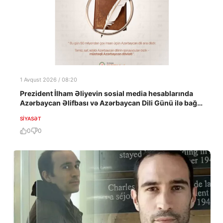
1 Avqust 2026 / 08:20
Prezident İlham Əliyevin sosial media hesablarında
Azərbaycan Əlifbası və Azərbaycan Dili Günü ilə bağlı
paylaşım edilib
SIYASƏT
0
0