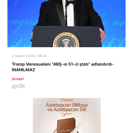
2 Avqust 2026 / 08:24
Tramp Venesuelanı “ABŞ-ın 51-ci ştatı” adlandırdı-
İNANILMAZ
SIYASƏT
0
0