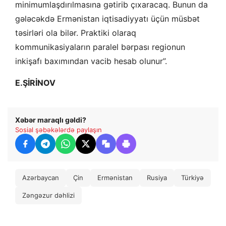
minimumlaşdırılmasına gətirib çıxaracaq. Bunun da
gələcəkdə Ermənistan iqtisadiyyatı üçün müsbət
təsirləri ola bilər. Praktiki olaraq
kommunikasiyaların paralel bərpası regionun
inkişafı baxımından vacib hesab olunur”.
E.ŞİRİNOV
Xəbər maraqlı gəldi?
Sosial şəbəkələrdə paylaşın
Azərbaycan
Çin
Ermənistan
Rusiya
Türkiyə
Zəngəzur dəhlizi