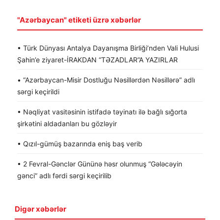
"Azərbaycan" etiketi üzrə xəbərlər
• Türk Dünyası Antalya Dayanışma Birliği’nden Vali Hulusi
Şahin’e ziyaret-İRAKDAN “TƏZADLAR”A YAZIRLAR
• “Azərbaycan-Misir Dostluğu Nəsillərdən Nəsillərə” adlı
sərgi keçirildi
• Nəqliyat vasitəsinin istifadə təyinatı ilə bağlı sığorta
şirkətini aldadanları bu gözləyir
• Qızıl-gümüş bazarında eniş baş verib
• 2 Fevral-Gənclər Gününə həsr olunmuş “Gələcəyin
gənci” adlı fərdi sərgi keçirilib
Digər xəbərlər