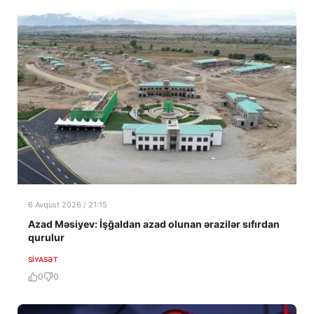
6 Avqust 2026 / 21:15
Azad Məsiyev: İşğaldan azad olunan ərazilər sıfırdan
qurulur
SIYASƏT
0
0