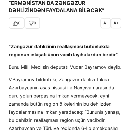
“ERMƏNİSTAN DA ZƏNGƏZUR
DƏHLİZİNDƏN FAYDALANA BİLƏCƏK”
0
0
A-
A+
“Zəngəzur dəhlizinin reallaşması bütövlükdə
regionun inkişafı üçün vacib layihələrdən biridir”.
Bunu Milli Məclisin deputatı Vüqar Bayramov deyib.
V.Bayramov bildirib ki, Zəngəzur dəhlizi təkcə
Azərbaycanın əsas hissəsi ilə Naxçıvan arasında
quru yolun bərpasına imkan verməyəcək, eyni
zamanda bütün region ölkələrinin bu dəhlizdən
faydalanmasına imkan yaradacaq: “Bununla yanaşı,
bu dəhlizin reallaşması region üçün vacibdir.
Azərbaycan və Türkiyə regionda 6-lıq əməkdaşlıq