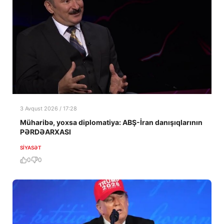
3 Avqust 2026 / 17:28
Müharibə, yoxsa diplomatiya: ABŞ-İran danışıqlarının
PƏRDƏARXASI
SIYASƏT
0
0