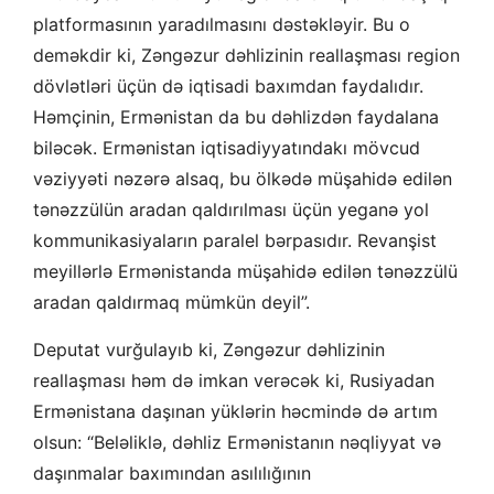
platformasının yaradılmasını dəstəkləyir. Bu o
deməkdir ki, Zəngəzur dəhlizinin reallaşması region
dövlətləri üçün də iqtisadi baxımdan faydalıdır.
Həmçinin, Ermənistan da bu dəhlizdən faydalana
biləcək. Ermənistan iqtisadiyyatındakı mövcud
vəziyyəti nəzərə alsaq, bu ölkədə müşahidə edilən
tənəzzülün aradan qaldırılması üçün yeganə yol
kommunikasiyaların paralel bərpasıdır. Revanşist
meyillərlə Ermənistanda müşahidə edilən tənəzzülü
aradan qaldırmaq mümkün deyil”.
Deputat vurğulayıb ki, Zəngəzur dəhlizinin
reallaşması həm də imkan verəcək ki, Rusiyadan
Ermənistana daşınan yüklərin həcmində də artım
olsun: “Beləliklə, dəhliz Ermənistanın nəqliyyat və
daşınmalar baxımından asılılığının