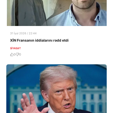
31 İyul 2026 / 22:44
XİN Fransanın iddialarını rədd etdi
SIYASƏT
0
0