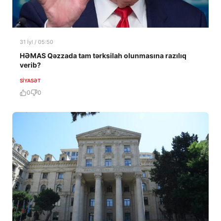
31 İyl / 05:50
HƏMAS Qəzzada tam tərksilah olunmasına razılıq
verib?
SIYASƏT
0
0