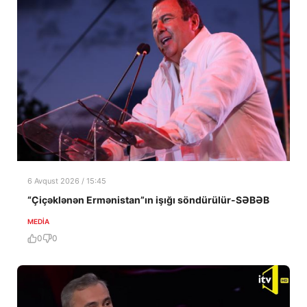
6 Avqust 2026 / 15:45
“Çiçəklənən Ermənistan”ın işığı söndürülür-SƏBƏB
MEDİA
0
0