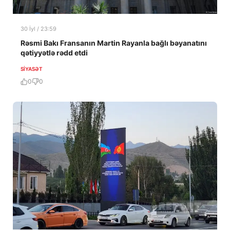
30 İyl / 23:59
Rəsmi Bakı Fransanın Martin Rayanla bağlı bəyanatını
qətiyyətlə rədd etdi
SIYASƏT
0
0