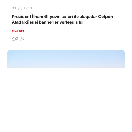
30 İyl / 23:10
Prezident İlham Əliyevin səfəri ilə əlaqədar Çolpon-
Atada xüsusi bannerlər yerləşdirildi
SIYASƏT
0
0
30 İyl / 22:14