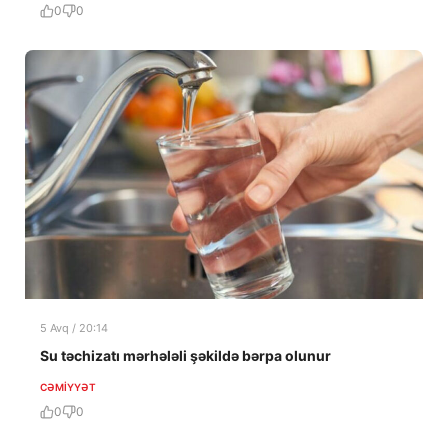
0
0
5 Avq / 20:14
Su təchizatı mərhələli şəkildə bərpa olunur
CƏMIYYƏT
0
0