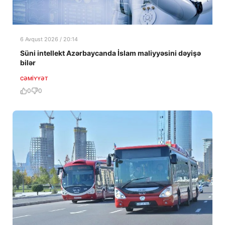
6 Avqust 2026 / 20:14
Süni intellekt Azərbaycanda İslam maliyyəsini dəyişə
bilər
CƏMIYYƏT
0
0