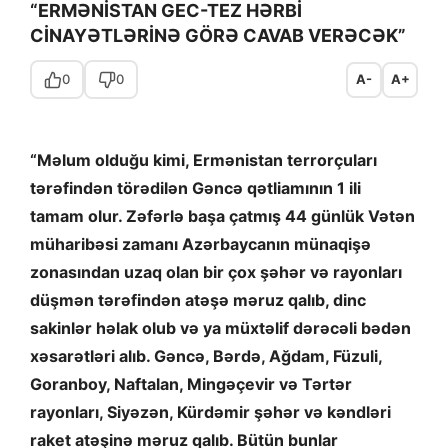
“ERMƏNİSTAN GEC-TEZ HƏRBİ
CİNAYƏTLƏRİNƏ GÖRƏ CAVAB VERƏCƏK”
0
0
A-
A+
“Məlum olduğu kimi, Ermənistan terrorçuları
tərəfindən törədilən Gəncə qətliamının 1 ili
tamam olur. Zəfərlə başa çatmış 44 günlük Vətən
müharibəsi zamanı Azərbaycanın münaqişə
zonasından uzaq olan bir çox şəhər və rayonları
düşmən tərəfindən atəşə məruz qalıb, dinc
sakinlər həlak olub və ya müxtəlif dərəcəli bədən
xəsarətləri alıb. Gəncə, Bərdə, Ağdam, Füzuli,
Goranboy, Naftalan, Mingəçevir və Tərtər
rayonları, Siyəzən, Kürdəmir şəhər və kəndləri
raket atəşinə məruz qalıb. Bütün bunlar