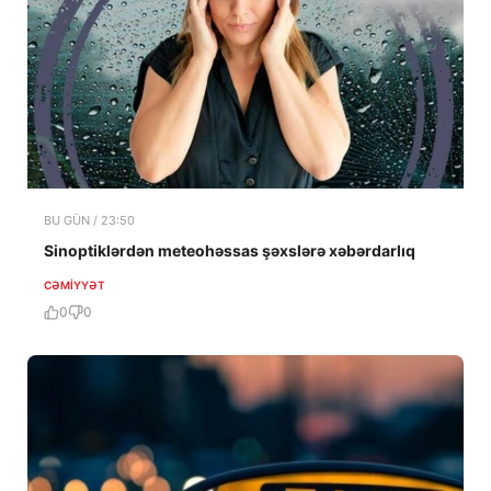
BU GÜN / 23:50
Sinoptiklərdən meteohəssas şəxslərə xəbərdarlıq
CƏMIYYƏT
0
0