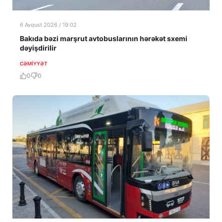
6 Avqust 2026 / 19:02
Bakıda bəzi marşrut avtobuslarının hərəkət sxemi
dəyişdirilir
CƏMIYYƏT
0
0