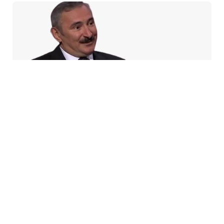
5 Avq / 20:08
Azad Məsiyev: Gürcüstan NATO-da real perspektiv
görmür
CƏMIYYƏT
0
0