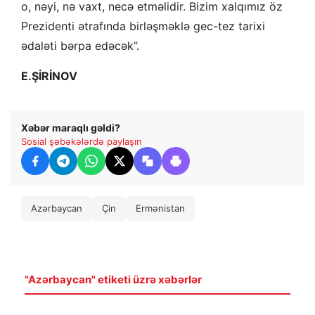
o, nəyi, nə vaxt, necə etməlidir. Bizim xalqımız öz
Prezidenti ətrafında birləşməklə gec-tez tarixi
ədaləti bərpa edəcək”.
E.ŞİRİNOV
Xəbər maraqlı gəldi?
Sosial şəbəkələrdə paylaşın
Azərbaycan
Çin
Ermənistan
"Azərbaycan" etiketi üzrə xəbərlər