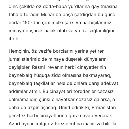
dinc şəkildə öz dədə-baba yurdlarına qayıtmasına
təhdid törədir. Müharibə başa çatdıqdan bu günə
qədər 150-dən çox mülki şəxs və hərbiçilərimiz
minaya düşərək həlak olub və ya öz sağlamlığını
itirib.
Həmçinin, öz vəzifə borclarını yerinə yetirən
jurnalistlərimiz də minaya düşərək dünyalarını
dəyişiblər. Rəsmi İrəvanın hərbi cinayətlərinin
beynəlxalq hüquqa zidd olmasına baxmayaraq,
beynəlxalq təşkilatlar hələ də onlara qarşı adekvat
addımlar atmır. Bu cinayətləri törədənlər cəzasız
qalmamalıdır, çünki cinayətkar cəzasız qalarsa, o
daha da azğınlaşacaq. Ümid edirik ki, Ermənistan
gec-tez hərbi cinayətlərinə görə cavab verəcək.
Azərbaycan xalqı öz Prezidentinə inanır və bilir ki,