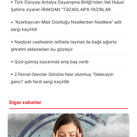
• Türk Dünyası Antalya Dayanışma Birliği’nden Vali Hulusi
Şahin’e ziyaret-İRAKDAN “TƏZADLAR”A YAZIRLAR
• “Azərbaycan-Misir Dostluğu Nəsillərdən Nəsillərə” adlı
sərgi keçirildi
• Nəqliyat vasitəsinin istifadə təyinatı ilə bağlı sığorta
şirkətini aldadanları bu gözləyir
• Qızıl-gümüş bazarında eniş baş verib
• 2 Fevral-Gənclər Gününə həsr olunmuş “Gələcəyin
gənci” adlı fərdi sərgi keçirilib
Digər xəbərlər