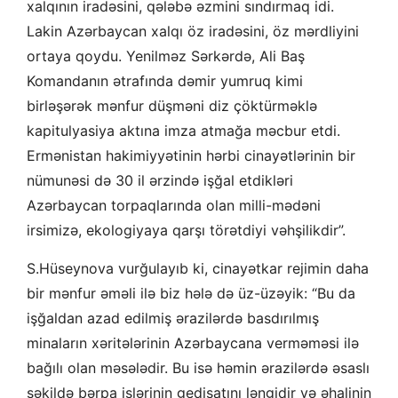
xalqının iradəsini, qələbə əzmini sındırmaq idi.
Lakin Azərbaycan xalqı öz iradəsini, öz mərdliyini
ortaya qoydu. Yenilməz Sərkərdə, Ali Baş
Komandanın ətrafında dəmir yumruq kimi
birləşərək mənfur düşməni diz çöktürməklə
kapitulyasiya aktına imza atmağa məcbur etdi.
Ermənistan hakimiyyətinin hərbi cinayətlərinin bir
nümunəsi də 30 il ərzində işğal etdikləri
Azərbaycan torpaqlarında olan milli-mədəni
irsimizə, ekologiyaya qarşı törətdiyi vəhşilikdir”.
S.Hüseynova vurğulayıb ki, cinayətkar rejimin daha
bir mənfur əməli ilə biz hələ də üz-üzəyik: “Bu da
işğaldan azad edilmiş ərazilərdə basdırılmış
minaların xəritələrinin Azərbaycana verməməsi ilə
bağılı olan məsələdir. Bu isə həmin ərazilərdə əsaslı
şəkildə bərpa işlərinin gedişatını ləngidir və əhalinin