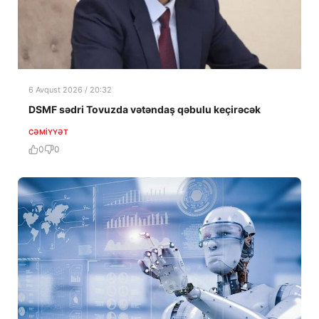
6 Avqust 2026 / 20:32
DSMF sədri Tovuzda vətəndaş qəbulu keçirəcək
CƏMIYYƏT
0
0