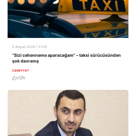
6 Avqust 2026 / 21:26
“Sizi cəhənnəmə aparacağam” – taksi sürücüsündən
şok davranış
CƏMIYYƏT
0
0