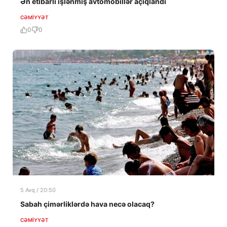
Ən etibarlı işlənmiş avtomobillər açıqlandı
CƏMIYYƏT
0
0
5 Avq / 20:50
Sabah çimərliklərdə hava necə olacaq?
CƏMIYYƏT