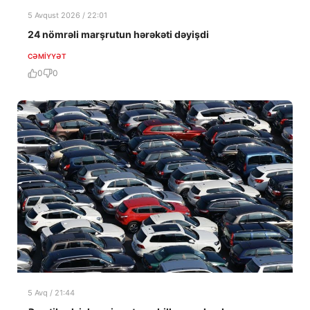
5 Avqust 2026 / 22:01
24 nömrəli marşrutun hərəkəti dəyişdi
CƏMIYYƏT
0
0
5 Avq / 21:44