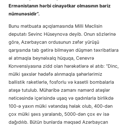
Ermənistanın hərbi cinayətkar olmasının bariz
nümunəsidir”.
Bunu mətbuata açıqlamasında Milli Məclisin
deputatı Sevinc Hüseynova deyib. Onun sözlərinə
görə, Azərbaycan ordusunun zəfər yürüşü
qarşısında tab gətirə bilməyən düşmən təxribatlara
əl atmaqla beynəlxalq hüquqa, Cenevrə
Konvensiyasına zidd olan hərəkətlərə əl atıb: “Dinc,
mülki şəxslər hədəfə alınmaqla şəhərlərimiz
ballistik raketlərlə, fosforlu və kasetli bombalarla
atəşə tutulub. Müharibə zamanı namərd atəşlər
nəticəsində içərisində uşaq və qadınlarla birlikdə
100-ə yaxın mülki vətəndaş həlak olub, 400-dən
çox mülki şəxs yaralanıb, 5000-dən çox ev isə
dağıdılıb. Bütün bunlarda məqsəd Azərbaycan