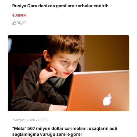
Rusiya Qara dənizdə gəmilərə zərbələr endirib
GÜNDƏM
0
0
7 Avqust 2026 / 08:05
“Meta” 567 milyon dollar cərimələni: uşaqların əqli
sağlamlığına vuruğu zərərə görə!