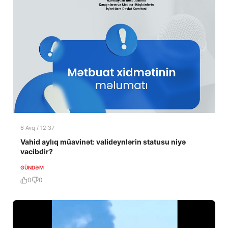
6 Avq / 12:37
Vahid aylıq müavinət: valideynlərin statusu niyə
vacibdir?
GÜNDƏM
0
0