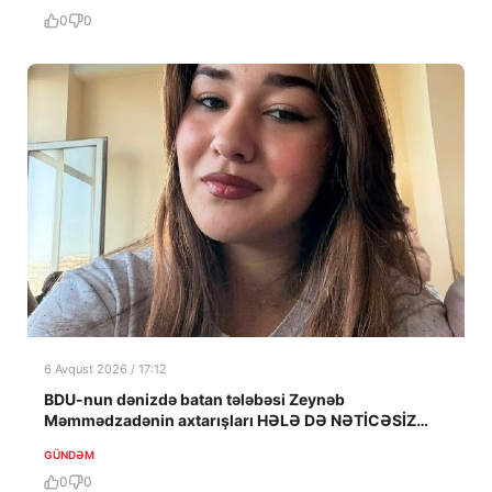
0
0
6 Avqust 2026 / 17:12
BDU-nun dənizdə batan tələbəsi Zeynəb
Məmmədzadənin axtarışları HƏLƏ DƏ NƏTİCƏSİZ
QALIB!
GÜNDƏM
0
0