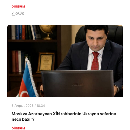
GÜNDƏM
0
0
6 Avqust 2026 / 18:34
Moskva Azərbaycan XİN rəhbərinin Ukrayna səfərinə
necə baxır?
GÜNDƏM