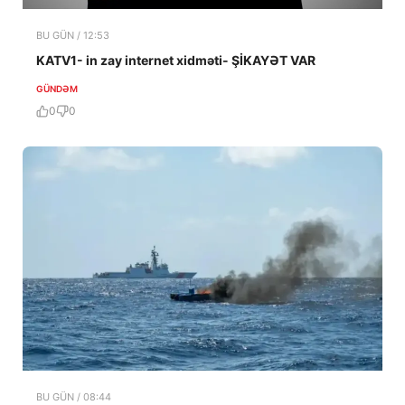
BU GÜN / 12:53
KATV1- in zay internet xidməti- ŞİKAYƏT VAR
GÜNDƏM
0
0
BU GÜN / 08:44