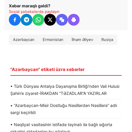
Xəbər maraqlı gəldi?
Sosial şəbəkələrdə paylaşın
Azərbaycan
Ermənistan
İlham Əliyev
Rusiya
"Azərbaycan" etiketi üzrə xəbərlər
• Türk Dünyası Antalya Dayanışma Birliği’nden Vali Hulusi
Şahin’e ziyaret-İRAKDAN “TƏZADLAR”A YAZIRLAR
• “Azərbaycan-Misir Dostluğu Nəsillərdən Nəsillərə” adlı
sərgi keçirildi
• Nəqliyat vasitəsinin istifadə təyinatı ilə bağlı sığorta
şirkətini aldadanları bu gözləyir