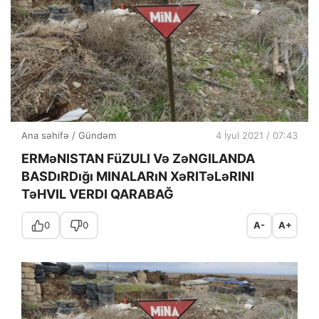
Ana səhifə
/
Gündəm
4 İyul 2021 / 07:43
ERMəNISTAN FüZULI Və ZəNGILANDA
BASDıRDığı MINALARıN XəRITəLəRINI
TəHVIL VERDI QARABAĞ
0
0
A-
A+