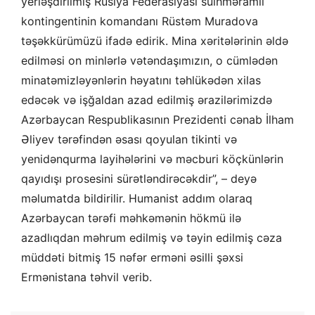
yerləşdirilmiş Rusiya Federasiyası sülhməramlı
kontingentinin komandanı Rüstəm Muradova
təşəkkürümüzü ifadə edirik. Mina xəritələrinin əldə
edilməsi on minlərlə vətəndaşımızın, o cümlədən
minatəmizləyənlərin həyatını təhlükədən xilas
edəcək və işğaldan azad edilmiş ərazilərimizdə
Azərbaycan Respublikasının Prezidenti cənab İlham
Əliyev tərəfindən əsası qoyulan tikinti və
yenidənqurma layihələrini və məcburi köçkünlərin
qayıdışı prosesini sürətləndirəcəkdir”, – deyə
məlumatda bildirilir. Humanist addım olaraq
Azərbaycan tərəfi məhkəmənin hökmü ilə
azadlıqdan məhrum edilmiş və təyin edilmiş cəza
müddəti bitmiş 15 nəfər erməni əsilli şəxsi
Ermənistana təhvil verib.