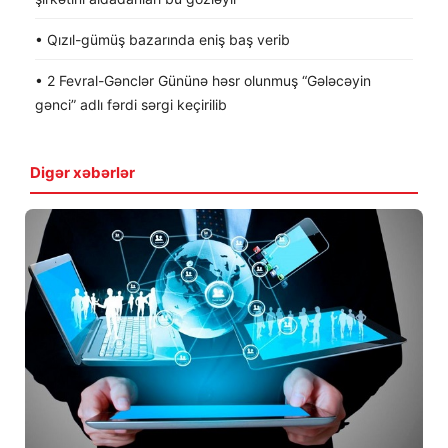
• Qızıl-gümüş bazarında eniş baş verib
• 2 Fevral-Gənclər Gününə həsr olunmuş “Gələcəyin
gənci” adlı fərdi sərgi keçirilib
Digər xəbərlər