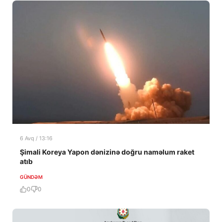
6 Avq / 13:16
Şimali Koreya Yapon dənizinə doğru naməlum raket
atıb
GÜNDƏM
0
0