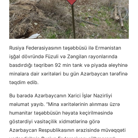
Rusiya Federasiyasının təşəbbüsü ilə Ermənistan
işğal dövründə Füzuli və Zəngilan rayonlarında
basdırdığı təqribən 92 min tank və piyada əleyhinə
minalara dair xəritələri bu gün Azərbaycan tərəfinə
təqdim edib.
Bu barədə
Azərbaycanın Xarici İşlər Nazirliyi
məlumat yayıb. “Mina xəritələrinin alınması üzrə
humanitar təşəbbüsün həyata keçirilməsində
göstərdiyi vasitəçilik xidmətlərinə görə
Azərbaycan Respublikasının ərazisində müvəqqəti