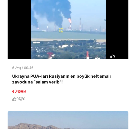
6 Avq / 09:46
Ukrayna PUA-ları Rusiyanın ən böyük neft emalı
zavoduna “salam verib”!
GÜNDƏM
0
0