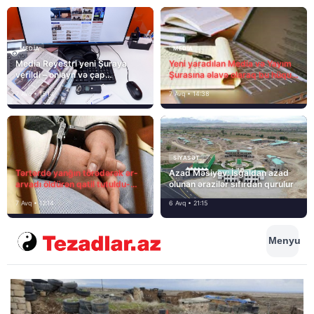
MEDİA
MEDİA
Media Reyestri yeni Şuraya
Yeni yaradılan Media və Yayım
verildi – onlayn və çap
Şurasına əlavə olaraq bu hüquq
mediasını nə gözləyir?
və vəzifələr də verilib
7 Avq • 15:14
7 Avq • 14:38
SIYASƏT
Tərtərdə yanğın törədərək ər-
Azad Məsiyev: İşğaldan azad
arvadı öldürən qatil tutuldu-
olunan ərazilər sıfırdan qurulur
SON DƏQİQƏ
7 Avq • 12:14
6 Avq • 21:15
Menyu