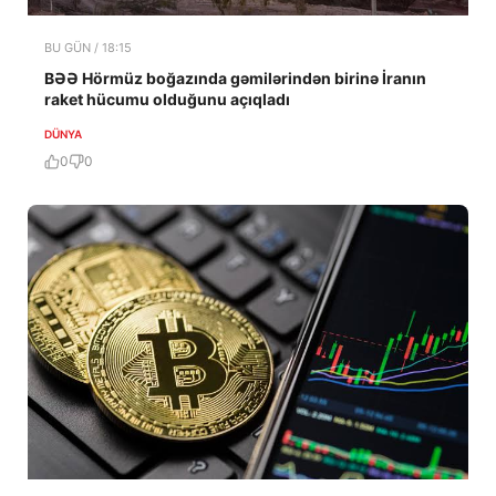
BU GÜN / 18:15
BƏƏ Hörmüz boğazında gəmilərindən birinə İranın
raket hücumu olduğunu açıqladı
DÜNYA
0
0