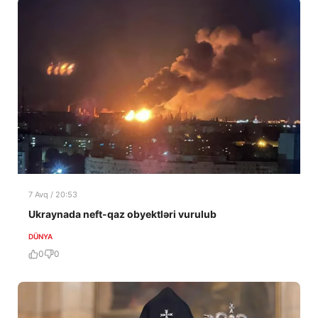
7 Avq / 20:53
Ukraynada neft-qaz obyektləri vurulub
DÜNYA
0
0