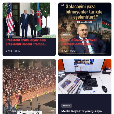
MEDİA
MEDİA
Prezident İlham Əliyev ABŞ
İQBAL AĞAZADƏ YAZIR-
prezidenti Donald Trampa
Səfəvilər dövləti milli
məktubunda yazıb ki…
dövlətdirmi?
8 Avq • 21:43
8 Avq • 08:51
MEDİA
Erməni polisi stadionda
Media Reyestri yeni Şuraya