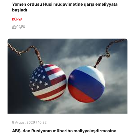
Yəmən ordusu Husi müqavimətinə qarşı əməliyyata
başladı
DÜNYA
0
0
8 Avqust 2026 / 10:22
ABŞ-dan Rusiyanın müharibə maliyyələşdirməsinə