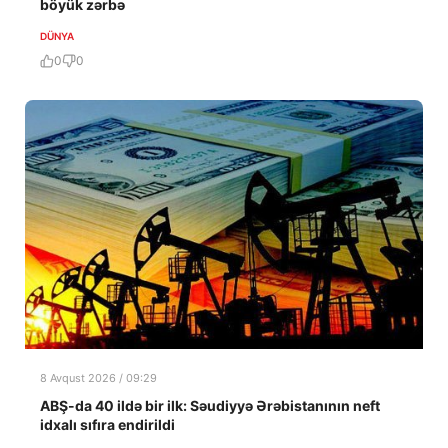
böyük zərbə
DÜNYA
0
0
8 Avqust 2026 / 09:29
ABŞ-da 40 ildə bir ilk: Səudiyyə Ərəbistanının neft
idxalı sıfıra endirildi