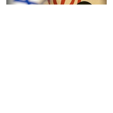
7 Avq / 19:47
İranda rejimi devirmək planı iflasa uğradı! İsraildə bir
çox Mossad rəsmisi işdən çıxarıldı
DÜNYA
0
0