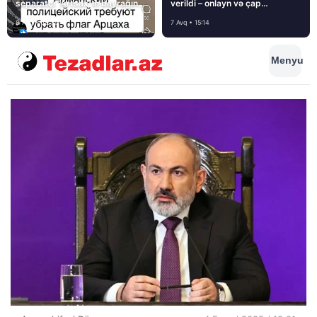
separatçı “Artsax”ın bayrağını
verildi – onlayn və çap
müsadirə etdi və…
mediasını nə gözləyir?
8 Avq • 08:39
7 Avq • 15:14
Menyu