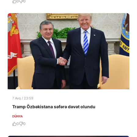
0
0
7 Avq / 23:59
Tramp Özbəkistana səfərə dəvət olundu
DÜNYA
0
0