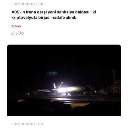
8 Avqust 2026 / 13:46
ABŞ-ın İrana qarşı yeni sanksiya dalğası: İki
kriptovalyuta birjası hədəfə alınıb
DÜNYA
0
0
8 Avqust 2026 / 11:04