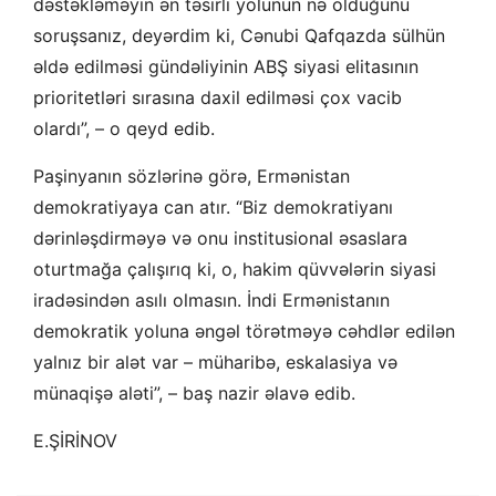
dəstəkləməyin ən təsirli yolunun nə olduğunu
soruşsanız, deyərdim ki, Cənubi Qafqazda sülhün
əldə edilməsi gündəliyinin ABŞ siyasi elitasının
prioritetləri sırasına daxil edilməsi çox vacib
olardı”, – o qeyd edib.
Paşinyanın sözlərinə görə, Ermənistan
demokratiyaya can atır. “Biz demokratiyanı
dərinləşdirməyə və onu institusional əsaslara
oturtmağa çalışırıq ki, o, hakim qüvvələrin siyasi
iradəsindən asılı olmasın. İndi Ermənistanın
demokratik yoluna əngəl törətməyə cəhdlər edilən
yalnız bir alət var – müharibə, eskalasiya və
münaqişə aləti”, – baş nazir əlavə edib.
E.ŞİRİNOV