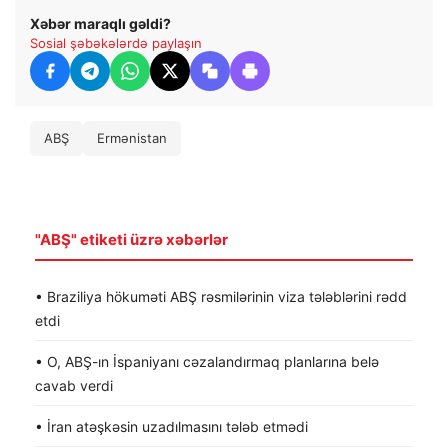
Xəbər maraqlı gəldi?
Sosial şəbəkələrdə paylaşın
ABŞ
Ermənistan
"ABŞ" etiketi üzrə xəbərlər
• Braziliya hökuməti ABŞ rəsmilərinin viza tələblərini rədd
etdi
• O, ABŞ-ın İspaniyanı cəzalandırmaq planlarına belə
cavab verdi
• İran atəşkəsin uzadılmasını tələb etmədi