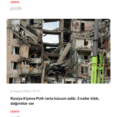
DÜNYA
0
0
8 Avqust 2026 / 07:27
Rusiya Kiyevə PUA-larla hücum edib: 3 nəfər ölüb,
dağıntılar var
DÜNYA