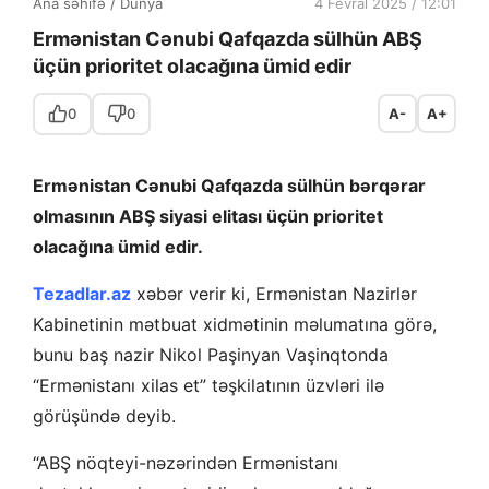
Ana səhifə
/
Dünya
4 Fevral 2025 / 12:01
Ermənistan Cənubi Qafqazda sülhün ABŞ
üçün prioritet olacağına ümid edir
0
0
A-
A+
Ermənistan Cənubi Qafqazda sülhün bərqərar
olmasının ABŞ siyasi elitası üçün prioritet
olacağına ümid edir.
Tezadlar.az
xəbər verir ki, Ermənistan Nazirlər
Kabinetinin mətbuat xidmətinin məlumatına görə,
bunu baş nazir Nikol Paşinyan Vaşinqtonda
“Ermənistanı xilas et” təşkilatının üzvləri ilə
görüşündə deyib.
“ABŞ nöqteyi-nəzərindən Ermənistanı