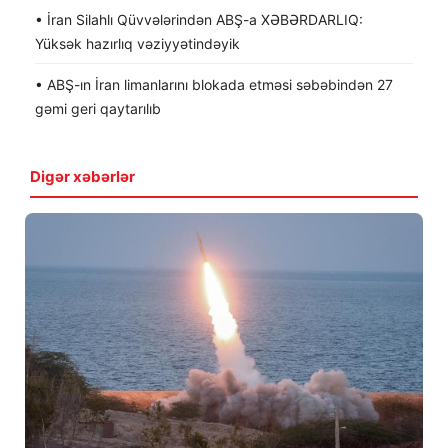
• İran Silahlı Qüvvələrindən ABŞ-a XƏBƏRDARLIQ:
Yüksək hazırlıq vəziyyətindəyik
• ABŞ-ın İran limanlarını blokada etməsi səbəbindən 27
gəmi geri qaytarılıb
Digər xəbərlər