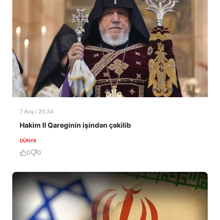
7 Avq / 20:34
Hakim II Qareginin işindən çəkilib
DÜNYA
0
0