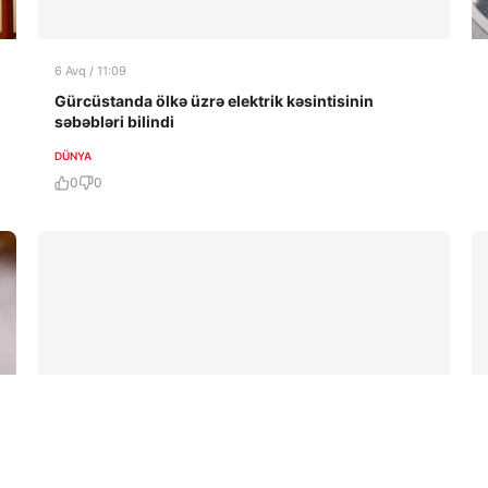
6 Avq / 11:09
Gürcüstanda ölkə üzrə elektrik kəsintisinin
səbəbləri bilindi
DÜNYA
0
0