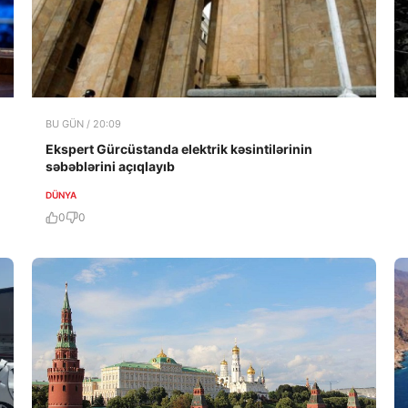
BU GÜN / 20:09
Ekspert Gürcüstanda elektrik kəsintilərinin
səbəblərini açıqlayıb
DÜNYA
0
0