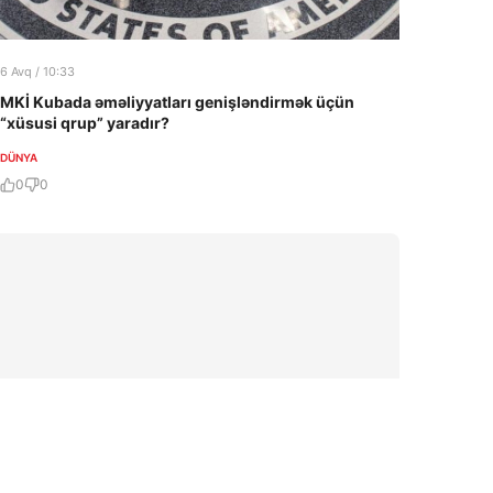
6 Avq / 10:33
MKİ Kubada əməliyyatları genişləndirmək üçün
“xüsusi qrup” yaradır?
DÜNYA
0
0