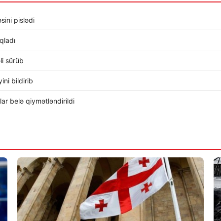
sini pislədi
ıqladı
li sürüb
ni bildirib
r belə qiymətləndirildi