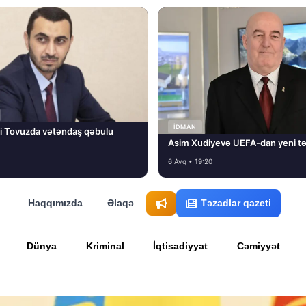
İDMAN
i Tovuzda vətəndaş qəbulu
Asim Xudiyevə UEFA-dan yeni tə
6 Avq • 19:20
Haqqımızda
Əlaqə
Təzadlar qazeti
Dünya
Kriminal
İqtisadiyyat
Cəmiyyət