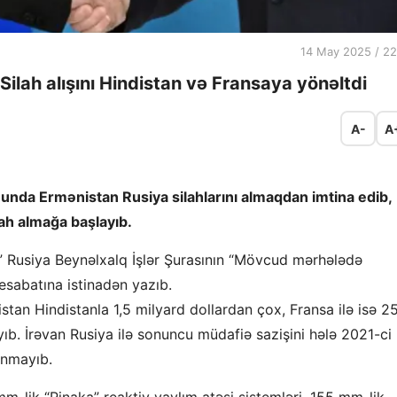
14 May 2025 / 22
Silah alışını Hindistan və Fransaya yönəltdi
A-
A
nda Ermənistan Rusiya silahlarını almaqdan imtina edib,
ah almağa başlayıb.
” Rusiya Beynəlxalq İşlər Şurasının “Mövcud mərhələdə
hesabatına istinadən yazıb.
tan Hindistanla 1,5 milyard dollardan çox, Fransa ilə isə 2
yıb. İrəvan Rusiya ilə sonuncu müdafiə sazişini hələ 2021-ci
lunmayıb.
m-lik “Pinaka” reaktiv yaylım atəşi sistemləri, 155 mm-lik