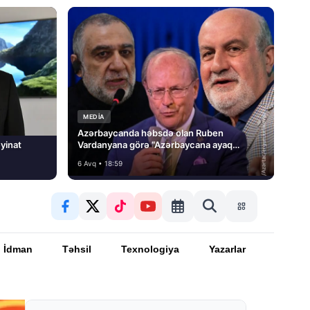
MEDİA
Azərbaycanda həbsdə olan Ruben
yinat
Vardanyana görə “Azərbaycana ayaq
basmayacağını” dedi və…
6 Avq • 18:59
İdman
Təhsil
Texnologiya
Yazarlar