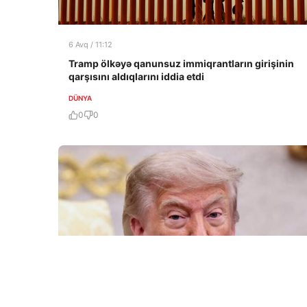
6 Avq / 11:12
Tramp ölkəyə qanunsuz immiqrantların girişinin
qarşısını aldıqlarını iddia etdi
DÜNYA
0
0