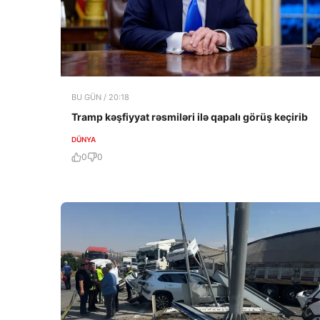
BU GÜN / 20:18
Tramp kəşfiyyat rəsmiləri ilə qapalı görüş keçirib
DÜNYA
0
0