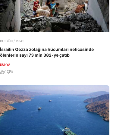
BU GÜN / 19:45
İsrailin Qəzza zolağına hücumları nəticəsində
ölənlərin sayı 73 min 382-yə çatıb
DÜNYA
0
0