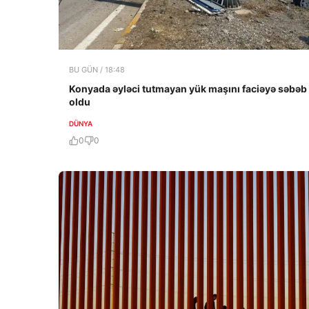
BU GÜN / 18:48
Konyada əyləci tutmayan yük maşını faciəyə səbəb
oldu
DÜNYA
0
0