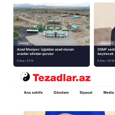
SIYASƏT
CƏMIYYƏT
Azad Məsiyev: İşğaldan azad olunan
DSMF sədr
ərazilər sıfırdan qurulur
keçirəcək
6 Avq • 21:15
6 Avq • 20:32
Ana səhifə
Gündəm
Siyasət
Media