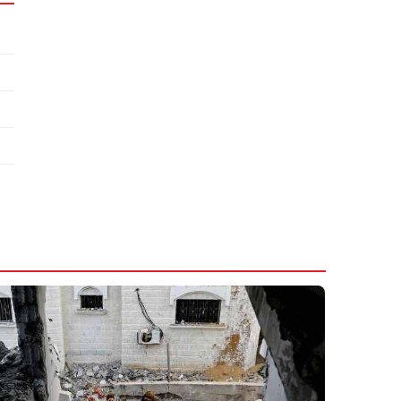
6 Avqust 2026
20:18
Tramp kəşfiyyat rəsmiləri ilə qapalı görüş
keçirib
6 Avqust 2026
20:14
Süni intellekt Azərbaycanda İslam
maliyyəsini dəyişə bilər
6 Avqust 2026