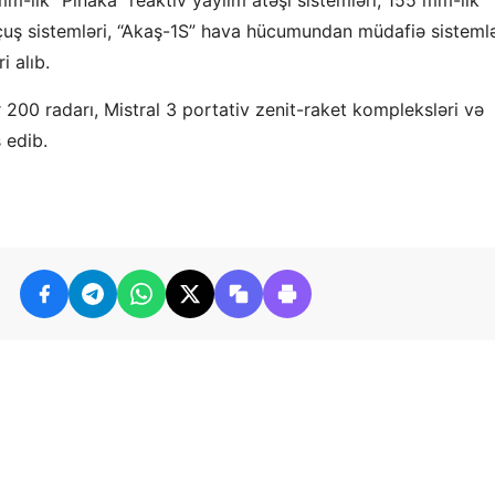
uçuş sistemləri, “Akaş-1S” hava hücumundan müdafiə sistemlə
i alıb.
00 radarı, Mistral 3 portativ zenit-raket kompleksləri və
 edib.