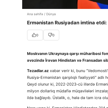
Ana səhifə
/
Dünya
Ermənistan Rusiyadan imtina etdi: 
0
0
Moskvanın Ukraynaya qarşı müharibəsi fonu
əvəzində İrəvan Hindistan və Fransadan sil
Tezadlar.az
xəbər verir ki, bunu “Vedomosti
Rusiya-Ermənistan qarşılıqlı fəaliyyəti” adlı 
Qeyd olunur ki, 2022-2023-cü illərdə Ermənis
milyon dollarlıq müdafiə müqavilələri imzala
ildə bağlayıb. Üstəlik, o, hələ də tam icra o
Nəşr yazır ki, Ermənistan Hindistandan 214 m