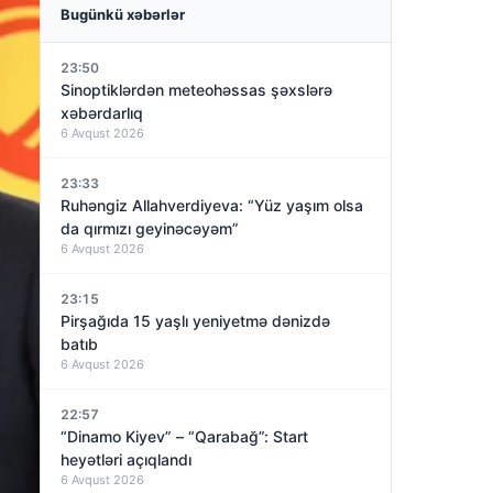
Bugünkü xəbərlər
23:50
Sinoptiklərdən meteohəssas şəxslərə
xəbərdarlıq
6 Avqust 2026
23:33
Ruhəngiz Allahverdiyeva: “Yüz yaşım olsa
da qırmızı geyinəcəyəm”
6 Avqust 2026
23:15
Pirşağıda 15 yaşlı yeniyetmə dənizdə
batıb
6 Avqust 2026
22:57
“Dinamo Kiyev” – “Qarabağ”: Start
heyətləri açıqlandı
6 Avqust 2026