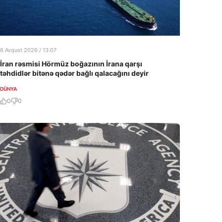
6 Avqust 2026 / 13:07
İran rəsmisi Hörmüz boğazının İrana qarşı
təhdidlər bitənə qədər bağlı qalacağını deyir
DÜNYA
0
0