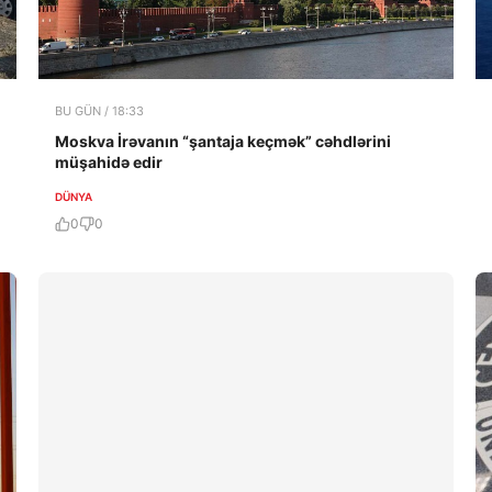
BU GÜN / 18:33
Moskva İrəvanın “şantaja keçmək” cəhdlərini
müşahidə edir
DÜNYA
0
0