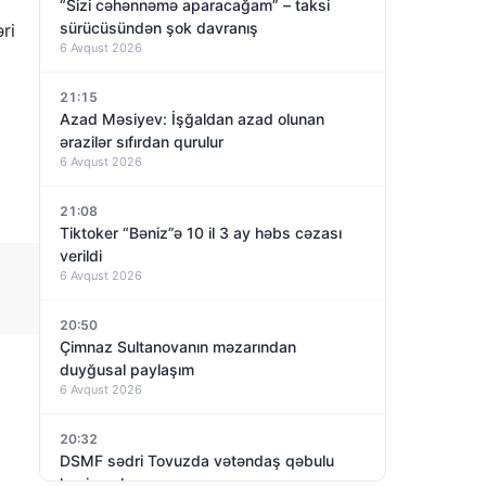
“Sizi cəhənnəmə aparacağam” – taksi
sürücüsündən şok davranış
ri
6 Avqust 2026
21:15
Azad Məsiyev: İşğaldan azad olunan
ərazilər sıfırdan qurulur
6 Avqust 2026
21:08
Tiktoker “Bəniz”ə 10 il 3 ay həbs cəzası
verildi
6 Avqust 2026
20:50
Çimnaz Sultanovanın məzarından
duyğusal paylaşım
6 Avqust 2026
20:32
DSMF sədri Tovuzda vətəndaş qəbulu
keçirəcək