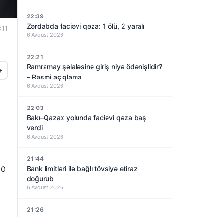
22:39
Zərdabda faciəvi qəza: 1 ölü, 2 yaralı
:11
6 Avqust 2026
22:21
Ramramay şəlaləsinə giriş niyə ödənişlidir?
+
– Rəsmi açıqlama
6 Avqust 2026
22:03
Bakı–Qazax yolunda faciəvi qəza baş
verdi
6 Avqust 2026
21:44
50
Bank limitləri ilə bağlı tövsiyə etiraz
doğurub
6 Avqust 2026
21:26