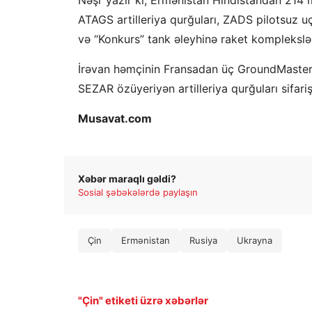
ATAGS artilleriya qurğuları, ZADS pilotsuz 
və “Konkurs” tank əleyhinə raket komplekslər
İrəvan həmçinin Fransadan üç GroundMaster 2
SEZAR özüyeriyən artilleriya qurğuları sifariş
Musavat.com
Xəbər maraqlı gəldi?
Sosial şəbəkələrdə paylaşın
Çin
Ermənistan
Rusiya
Ukrayna
"Çin" etiketi üzrə xəbərlər