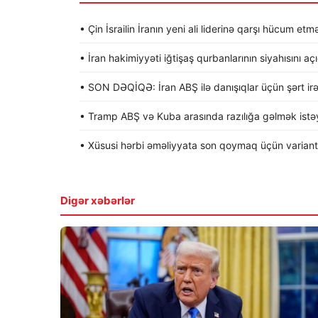
• Çin İsrailin İranın yeni ali liderinə qarşı hücum etmə
• İran hakimiyyəti iğtişaş qurbanlarının siyahısını aç
• SON DƏQİQƏ: İran ABŞ ilə danışıqlar üçün şərt irə
• Tramp ABŞ və Kuba arasında razılığa gəlmək istəyi
• Xüsusi hərbi əməliyyata son qoymaq üçün variantla
Digər xəbərlər