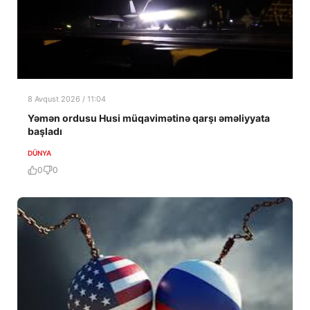
8 Avqust 2026 / 11:04
Yəmən ordusu Husi müqavimətinə qarşı əməliyyata
başladı
DÜNYA
0
0