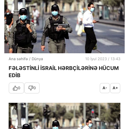
Ana səhifə
/
Dünya
10 İyul 2023 / 13:43
FƏLƏSTİNLİ İSRAİL HƏRBÇİLƏRİNƏ HÜCUM
EDİB
0
0
A-
A+