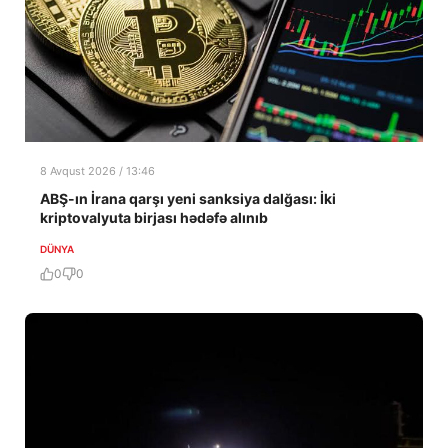
8 Avqust 2026 / 13:46
ABŞ-ın İrana qarşı yeni sanksiya dalğası: İki
kriptovalyuta birjası hədəfə alınıb
DÜNYA
0
0