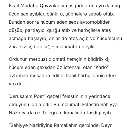
İsrail Müdafiə Qüvvələrinin əsgərləri onu yoxlamaq
üçün saxlayıblar, çünki o, şübhələrə səbəb olub.
Bundan sonra hücum edən şəxs avtomobildən
düşüb, partlayıcı qurğu atıb və hərbçilərə atəş
açmağa başlayıb, onlar da atəş açıb və hücumçunu
zərərsizləşdiriblər”, – məlumatda deyilir.
Ordunun mətbuat xidməti həmçinin bildirib ki,
hücum edən şəxsdən öz istehsalı olan “Karlo”
avtomatı müsadirə edilib. İsrail hərbçilərinin itkisi
yoxdur.
“Jerusalem Post” qəzeti fələstinlinin yerindəcə
öldüyünü iddia edir. Bu məlumatı Fələstin Səhiyyə
Nazirliyi də öz Telegram kanalında təsdiqləyib.
“Səhiyyə Nazirliyinə Ramallahın qərbində, Deyr