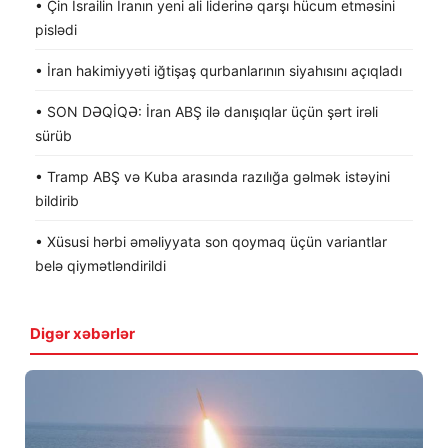
• Çin İsrailin İranın yeni ali liderinə qarşı hücum etməsini
pislədi
• İran hakimiyyəti iğtişaş qurbanlarının siyahısını açıqladı
• SON DƏQİQƏ: İran ABŞ ilə danışıqlar üçün şərt irəli
sürüb
• Tramp ABŞ və Kuba arasında razılığa gəlmək istəyini
bildirib
• Xüsusi hərbi əməliyyata son qoymaq üçün variantlar
belə qiymətləndirildi
Digər xəbərlər