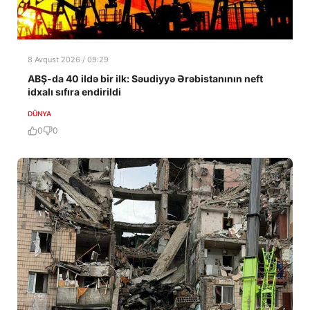
8 Avqust 2026 / 09:29
ABŞ-da 40 ildə bir ilk: Səudiyyə Ərəbistanının neft
idxalı sıfıra endirildi
DÜNYA
0
0