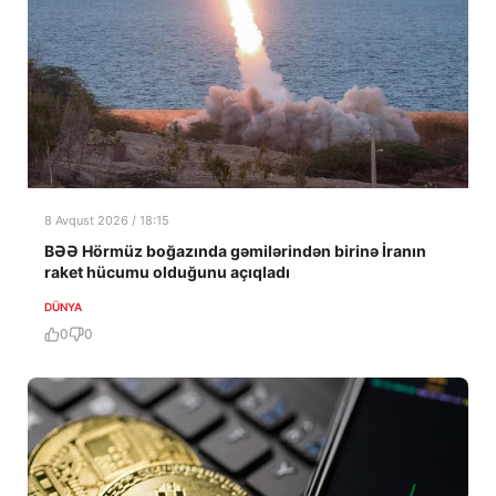
8 Avqust 2026 / 18:15
BƏƏ Hörmüz boğazında gəmilərindən birinə İranın
raket hücumu olduğunu açıqladı
DÜNYA
0
0