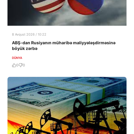
8 Avqust 2026 / 10:22
ABŞ-dan Rusiyanın müharibə maliyyələşdirməsinə
böyük zərbə
DÜNYA
0
0