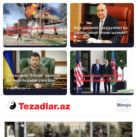
MEDİA
Bakıda hələ də yanacaq çəni
Niyə görkəmli şəxsiyyətləri bu
yanır – FOTO
şəkildə təhqir etmək lazımdır?
9 Avq • 18:00
9 Avq • 13:16
MEDİA
“Ukraynada “Patriot” istehsalı
Prezident İlham Əliyev ABŞ
bir neçə ilə qədər çəkə bilər”
prezidenti Donald Trampa
məktubunda yazıb ki…
9 Avq • 08:59
8 Avq • 21:43
Menyu