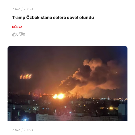
7 Avq / 23:59
Tramp Özbəkistana səfərə dəvət olundu
DÜNYA
0
0
7 Avq / 20:53