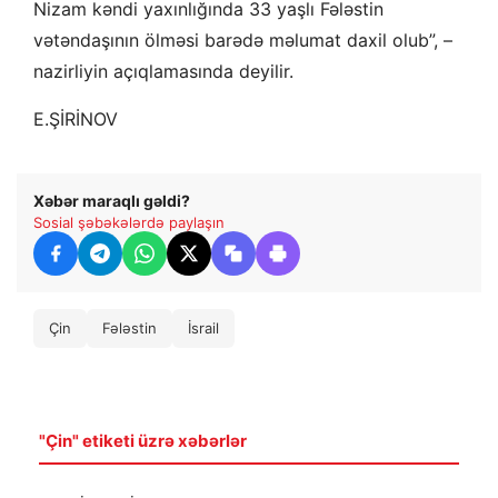
Nizam kəndi yaxınlığında 33 yaşlı Fələstin
vətəndaşının ölməsi barədə məlumat daxil olub”, –
nazirliyin açıqlamasında deyilir.
E.ŞİRİNOV
Xəbər maraqlı gəldi?
Sosial şəbəkələrdə paylaşın
Çin
Fələstin
İsrail
"Çin" etiketi üzrə xəbərlər