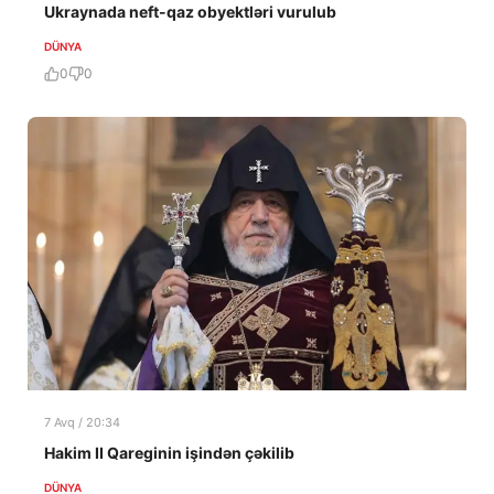
Ukraynada neft-qaz obyektləri vurulub
DÜNYA
0
0
7 Avq / 20:34
Hakim II Qareginin işindən çəkilib
DÜNYA