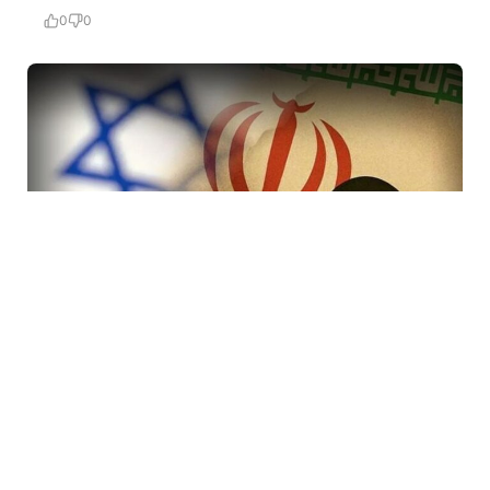
0
0
7 Avq / 19:47
İranda rejimi devirmək planı iflasa uğradı! İsraildə bir
çox Mossad rəsmisi işdən çıxarıldı
DÜNYA
0
0