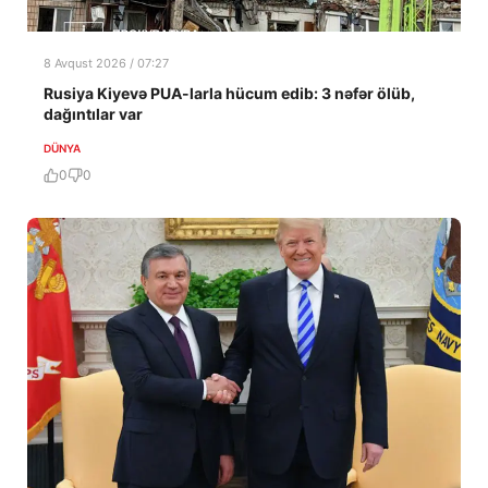
8 Avqust 2026 / 07:27
Rusiya Kiyevə PUA-larla hücum edib: 3 nəfər ölüb,
dağıntılar var
DÜNYA
0
0