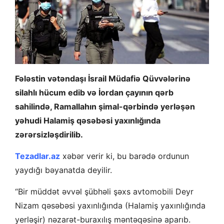
Fələstin vətəndaşı İsrail Müdafiə Qüvvələrinə
silahlı hücum edib və İordan çayının qərb
sahilində, Ramallahın şimal-qərbində yerləşən
yəhudi Halamiş qəsəbəsi yaxınlığında
zərərsizləşdirilib.
Tezadlar.az
xəbər verir ki, bu barədə ordunun
yaydığı bəyanatda deyilir.
“Bir müddət əvvəl şübhəli şəxs avtomobili Deyr
Nizam qəsəbəsi yaxınlığında (Halamiş yaxınlığında
yerləşir) nəzarət-buraxılış məntəqəsinə aparıb.