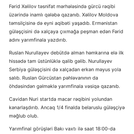
Fərid Xəlilov təsnifat mərhələsində gürcü rəqibi
üzərində inamlı qələbə qazanıb. Xəlilov Moldova
təmsilçisinə də eyni aqibəti yaşadıb. Ermənistan
güləşçisini də xalçaya çıxmağa peşman edən Fərid
adını yarımfinala yazdırıb.
Ruslan Nurullayev debütdə alman həmkarına elə ilk
hissədə tam üstünlüklə qalib gəlib. Nurullayev
Serbiya güləşçisini də xalçadan erkən məyus yola
salıb. Ruslan Gürcüstan pəhləvanının da
öhdəsindən gəlməklə yarımfinala vəsiqə qazanıb.
Cavidan Nuri startda macar rəqibini yolundan
kənarlaşdırıb. Ancaq 1/4 finalda belaruslu güləşçiyə
məğlub olub.
Yarımfinal görüşləri Bakı vaxtı ilə saat 18:00-da