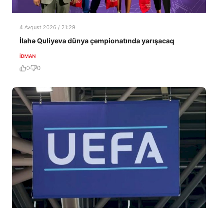
4 Avqust 2026 / 21:29
İlahə Quliyeva dünya çempionatında yarışacaq
İDMAN
0
0