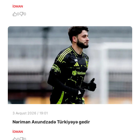
İDMAN
0
0
3 Avqust 2026 / 19:01
Nəriman Axundzadə Türkiyəyə gedir
İDMAN
0
0