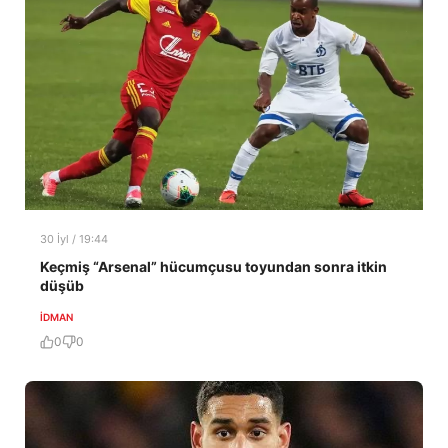
30 İyl / 19:44
Keçmiş “Arsenal” hücumçusu toyundan sonra itkin
düşüb
İDMAN
0
0