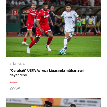
31 İyl / 06:57
“Qarabağ” UEFA Avropa Liqasında mübarizəni
dayandırdı
İDMAN
0
0