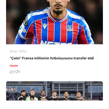
30 İyl / 16:53
“Çelsi” Fransa millisinin futbolçusunu transfer etdi
İDMAN
0
0