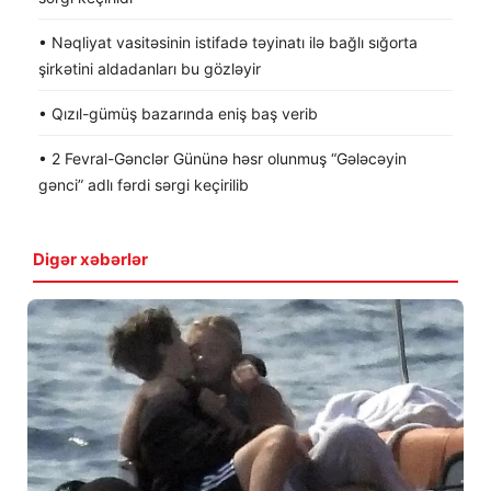
• Nəqliyat vasitəsinin istifadə təyinatı ilə bağlı sığorta
şirkətini aldadanları bu gözləyir
• Qızıl-gümüş bazarında eniş baş verib
• 2 Fevral-Gənclər Gününə həsr olunmuş “Gələcəyin
gənci” adlı fərdi sərgi keçirilib
Digər xəbərlər