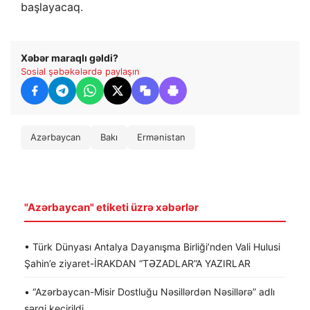
başlayacaq.
Xəbər maraqlı gəldi?
Sosial şəbəkələrdə paylaşın
Azərbaycan
Bakı
Ermənistan
"Azərbaycan" etiketi üzrə xəbərlər
• Türk Dünyası Antalya Dayanışma Birliği’nden Vali Hulusi
Şahin’e ziyaret-İRAKDAN “TƏZADLAR”A YAZIRLAR
• “Azərbaycan-Misir Dostluğu Nəsillərdən Nəsillərə” adlı
sərgi keçirildi