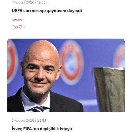
4 Avqust 2026 / 19:05
UEFA sarı vərəqə qaydasını dəyişdi
İDMAN
0
0
3 Avqust 2026 / 23:58
İsveç FIFA-da dəyişiklik istəyir