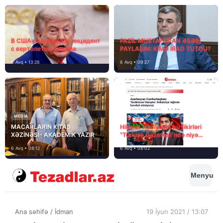
В США расследуют инцидент
FAZİL MUSTAFADAN ƏSƏBİ
с вертолетом Трампа
PAYLAŞIM: KİMƏ İRAD TUTDU?
6 Avq • 13:26
6 Avq • 09:27
MEDİA
MACARLARIN KİTAB
Hikmət Hacıyevin bu fikirləri
XƏZİNƏSİ- AKADEMİK YAZIR
“Türkiye Gazetesi”ndə niyə
təhrif edilib?
6 Avq • 08:12
6 Avq • 08:02
Menyu
Ana səhifə
/
İdman
19 İyun 2021 / 13:07