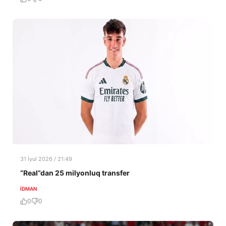
31 İyul 2026 / 21:49
“Real”dan 25 milyonluq transfer
İDMAN
0
0