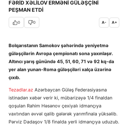
FƏRİD XƏLİLOV ERMƏNİ GÜLƏŞÇİNİ
PEŞMAN ETDİ
0
0
A-
A+
Bolqarıstanın Samokov şəhərində yeniyetmə
güləşçilərin Avropa çempionatı sona yaxınlaşır.
Altıncı yarış günündə 45, 51, 60, 71 və 92 kq-da
yer alan yunan-Roma güləşçiləri xalça üzərinə
çıxıb.
Tezadlar.az
Azərbaycan Güləş Federasiyasına
istinadən xəbər verir ki, mübarizəyə 1/4 finaldan
qoşulan Rahim Həsənov çexiyalı idmançıya
vaxtından əvvəl qalib gələrək yarımfinala yüksəlib.
Pərviz Dadaşov 1/8 finalda yerli idmançıya uduzub.