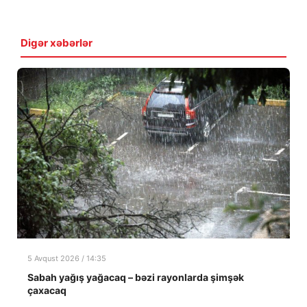
Digər xəbərlər
5 Avqust 2026 / 14:35
Sabah yağış yağacaq – bəzi rayonlarda şimşək
çaxacaq