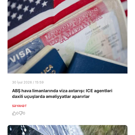
30 İyul 2026 / 15:59
ABŞ hava limanlarında viza axtarışı: ICE agentləri
daxili uçuşlarda əməliyyatlar aparırlar
SƏYAHƏT
0
0