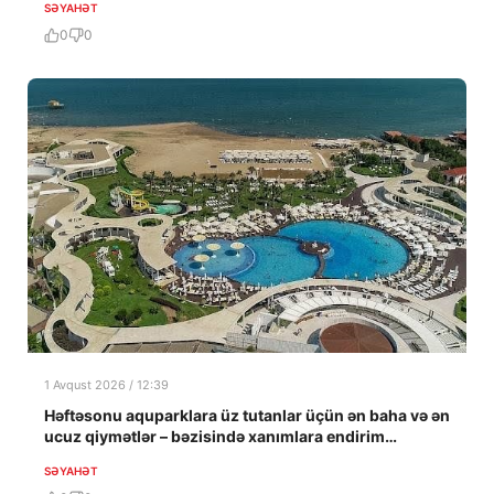
SƏYAHƏT
0
0
1 Avqust 2026 / 12:39
Həftəsonu aquparklara üz tutanlar üçün ən baha və ən
ucuz qiymətlər – bəzisində xanımlara endirim…
SƏYAHƏT