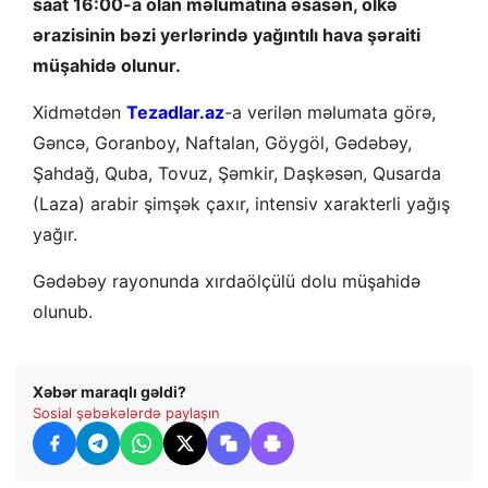
saat 16:00-a olan məlumatına əsasən, ölkə
ərazisinin bəzi yerlərində yağıntılı hava şəraiti
müşahidə olunur.
Xidmətdən
Tezadlar.az
-a verilən məlumata görə,
Gəncə, Goranboy, Naftalan, Göygöl, Gədəbəy,
Şahdağ, Quba, Tovuz, Şəmkir, Daşkəsən, Qusarda
(Laza) arabir şimşək çaxır, intensiv xarakterli yağış
yağır.
Gədəbəy rayonunda xırdaölçülü dolu müşahidə
olunub.
Xəbər maraqlı gəldi?
Sosial şəbəkələrdə paylaşın