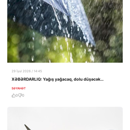
29 İyul 2026 / 14:45
XƏBƏRDARLIQ: Yağış yağacaq, dolu düşəcək…
SƏYAHƏT
0
0