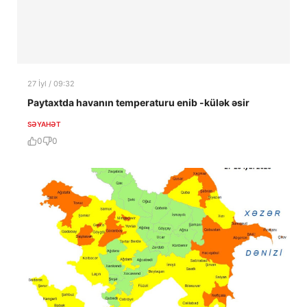
27 İyl / 09:32
Paytaxtda havanın temperaturu enib -külək əsir
SƏYAHƏT
0
0