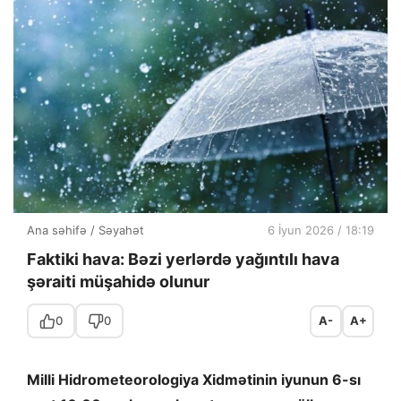
Ana səhifə
/
Səyahət
6 İyun 2026 / 18:19
Faktiki hava: Bəzi yerlərdə yağıntılı hava
şəraiti müşahidə olunur
0
0
A-
A+
Milli Hidrometeorologiya Xidmətinin iyunun 6-sı