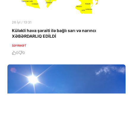
26 İyl / 13:31
Küləkli hava şəraiti ilə bağlı sarı və narıncı
XƏBƏRDARLIQ EDİLDİ
SƏYAHƏT
0
0