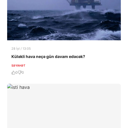
28 İyl / 13:05
Küləkli hava neçə gün davam edəcək?
SƏYAHƏT
0
0