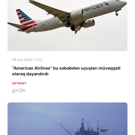
29 İyul 2026 / 11:12
“American Airlines” bu səbəbdən uçuşları müvəqqəti
olaraq dayandırdı
SƏYAHƏT
0
0