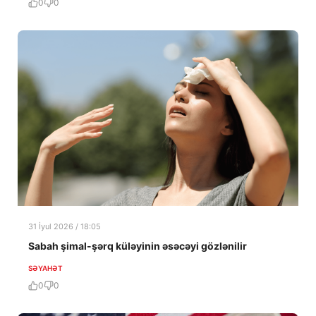
0
0
31 İyul 2026 / 18:05
Sabah şimal-şərq küləyinin əsəcəyi gözlənilir
SƏYAHƏT
0
0