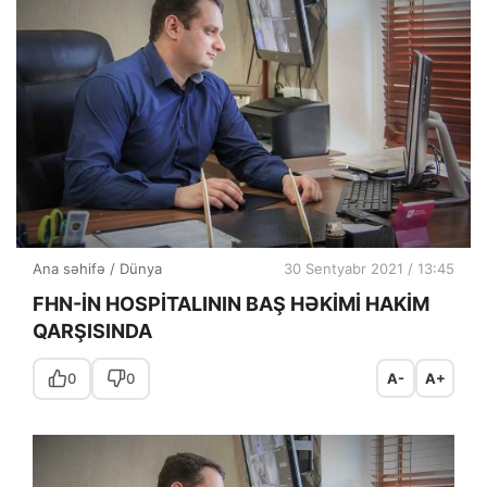
Ana səhifə
/
Dünya
30 Sentyabr 2021 / 13:45
FHN-İN HOSPİTALININ BAŞ HƏKİMİ HAKİM
QARŞISINDA
0
0
A-
A+