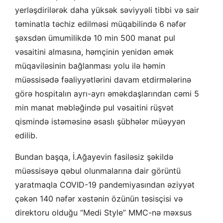
yerləşdirilərək daha yüksək səviyyəli tibbi və sair
təminatla təchiz edilməsi müqabilində 6 nəfər
şəxsdən ümumilikdə 10 min 500 manat pul
vəsaitini almasına, həmçinin yenidən əmək
müqaviləsinin bağlanması yolu ilə həmin
müəssisədə fəaliyyətlərini davam etdirmələrinə
görə hospitalın ayrı-ayrı əməkdaşlarından cəmi 5
min manat məbləğində pul vəsaitini rüşvət
qismində istəməsinə əsaslı şübhələr müəyyən
edilib.
Bundan başqa, İ.Ağayevin fasiləsiz şəkildə
müəssisəyə qəbul olunmalarına dair görüntü
yaratmaqla COVID-19 pandemiyasından əziyyət
çəkən 140 nəfər xəstənin özünün təsisçisi və
direktoru olduğu “Medi Style” MMC-nə məxsus