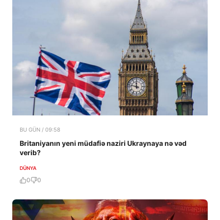
BU GÜN / 09:58
Britaniyanın yeni müdafiə naziri Ukraynaya nə vəd
verib?
DÜNYA
0
0