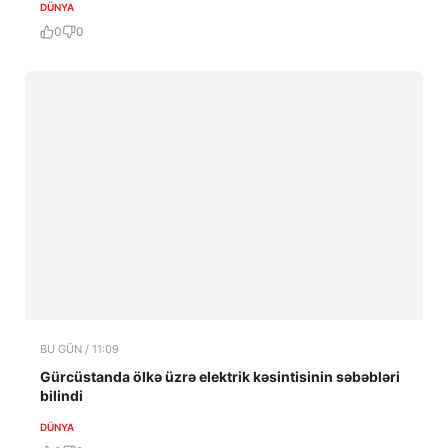
DÜNYA
0
0
BU GÜN / 11:09
Gürcüstanda ölkə üzrə elektrik kəsintisinin səbəbləri
bilindi
DÜNYA