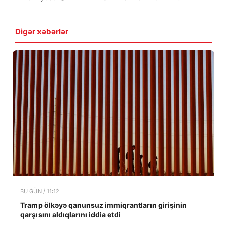
Digər xəbərlər
BU GÜN / 11:12
Tramp ölkəyə qanunsuz immiqrantların girişinin
qarşısını aldıqlarını iddia etdi