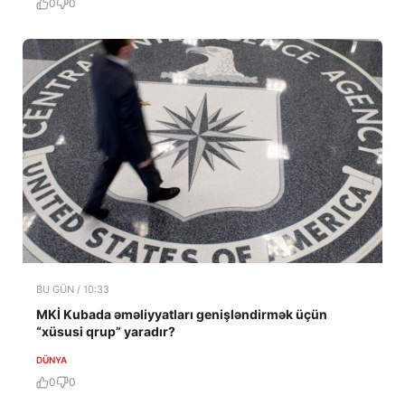
0
0
BU GÜN / 10:33
MKİ Kubada əməliyyatları genişləndirmək üçün
“xüsusi qrup” yaradır?
DÜNYA
0
0