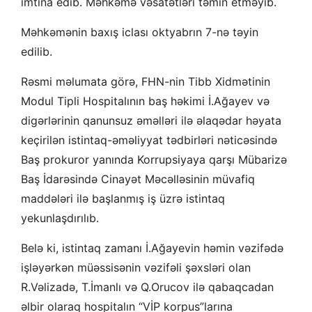
imtina edib. Məhkəmə vəsatətləri təmin etməyib.
Məhkəmənin baxış iclası oktyabrın 7-nə təyin
edilib.
Rəsmi məlumata görə, FHN-nin Tibb Xidmətinin
Modul Tipli Hospitalının baş həkimi İ.Ağayev və
digərlərinin qanunsuz əməlləri ilə əlaqədar həyata
keçirilən istintaq-əməliyyat tədbirləri nəticəsində
Baş prokuror yanında Korrupsiyaya qarşı Mübarizə
Baş İdarəsində Cinayət Məcəlləsinin müvafiq
maddələri ilə başlanmış iş üzrə istintaq
yekunlaşdırılıb.
Belə ki, istintaq zamanı İ.Ağayevin həmin vəzifədə
işləyərkən müəssisənin vəzifəli şəxsləri olan
R.Vəlizadə, T.İmanlı və Q.Orucov ilə qabaqcadan
əlbir olaraq hospitalın “VİP korpus”larına