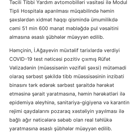
Təcili Tibbi Yardım avtomobilləri vasitəsi ilə Modul
Tipli Hospitala aparılması müqabilində həmin
şəxslərdən xidmət haqqı qismində ümumilikdə
cəmi 51 min 600 manat məbləğdə pul vəsaitini
almasına əsaslı şübhələr müəyyən edilib.
Həmçinin, İ.Ağayevin müxtəlif tarixlərdə verdiyi
COVID-19 test nəticəsi pozitiv çıxmış Rüfət
Vəlizadənin (müəssisənin vəzifəli şəxsi) mütəmadi
olaraq sərbəst şəkildə tibb müəssisəsinin inzibati
binasını tərk edərək sərbəst şəraitdə hərəkət
etməsinə şərait yaratmasına, həmin hərəkətləri ilə
epidemiya əleyhinə, sanitariya-gigiyena və karantin
rejimi qaydalarını pozaraq xəstəliyin yayılması ilə
bağlı ağır nəticələrə səbəb olan real təhlükə
yaratmasına əsaslı şübhələr müəyyən edilib.