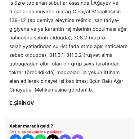
İş üzrə toplanan sübutlar əsasında İ.Ağayev və
digərlərinə müvafiq olaraq Cinayət Məcəlləsinin
139-1.2 (epidemiya əleyhinə rejimin, sanitariya-
gigiyena və ya karantin rejimlərinin pozulması ağır
nəticələrə səbəb olduqda), 308.2 (vəzifə
səlahiyyətlərindən sui-istifadə etmə ağır nəticələrə
səbəb olduqda), 311.3.1, 311.3.2 (rüşvət alma
qabaqcadan əlbir olan bir qrup şəxs tərəfindən
təkrar törədildikdə) maddələri ilə yekun ittiham
elan edilərək cinayət işi baxılması üçün Bakı Ağır
Cinayətlər Məhkəməsinə göndərilib.
E.ŞİRİNOV
Xəbər maraqlı gəldi?
Sosial şəbəkələrdə paylaşın