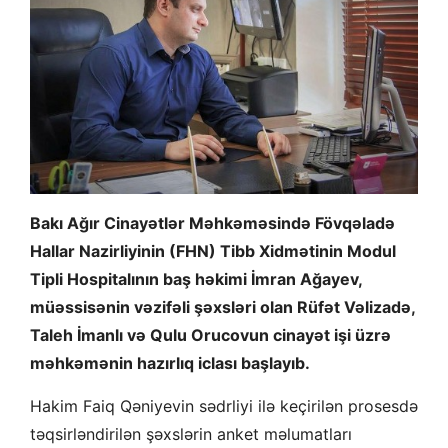
Bakı Ağır Cinayətlər Məhkəməsində Fövqəladə
Hallar Nazirliyinin (FHN) Tibb Xidmətinin Modul
Tipli Hospitalının baş həkimi İmran Ağayev,
müəssisənin vəzifəli şəxsləri olan Rüfət Vəlizadə,
Taleh İmanlı və Qulu Orucovun cinayət işi üzrə
məhkəmənin hazırlıq iclası başlayıb.
Hakim Faiq Qəniyevin sədrliyi ilə keçirilən prosesdə
təqsirləndirilən şəxslərin anket məlumatları