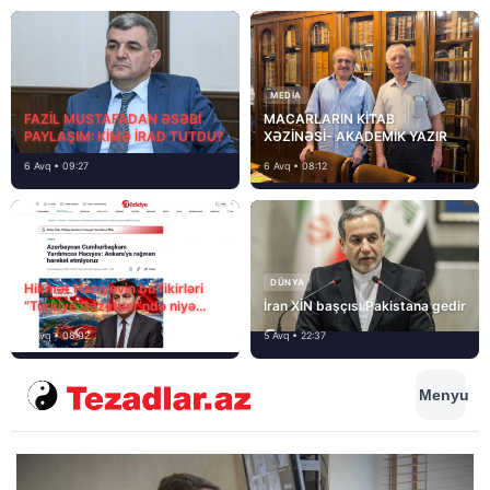
MEDİA
FAZİL MUSTAFADAN ƏSƏBİ
MACARLARIN KİTAB
PAYLAŞIM: KİMƏ İRAD TUTDU?
XƏZİNƏSİ- AKADEMİK YAZIR
6 Avq • 09:27
6 Avq • 08:12
DÜNYA
Hikmət Hacıyevin bu fikirləri
“Türkiye Gazetesi”ndə niyə
İran XİN başçısı Pakistana gedir
təhrif edilib?
6 Avq • 08:02
5 Avq • 22:37
Menyu