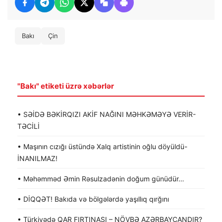
Bakı
Çin
"Bakı" etiketi üzrə xəbərlər
• SƏİDƏ BƏKİRQIZI AKİF NAĞINI MƏHKƏMƏYƏ VERİR-
TƏCİLİ
• Maşının cızığı üstündə Xalq artistinin oğlu döyüldü-
İNANILMAZ!
• Məhəmməd Əmin Rəsulzadənin doğum günüdür…
• DİQQƏT! Bakıda və bölgələrdə yaşıllıq qırğını
• Türkiyədə QAR FIRTINASI – NÖVBƏ AZƏRBAYCANDIR?