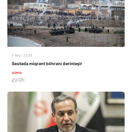
5 Avq / 22:55
Seutada miqrant böhranı dərinləşir
DÜNYA
0
0