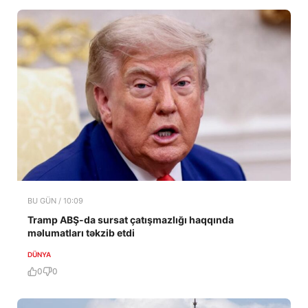
BU GÜN / 10:09
Tramp ABŞ-da sursat çatışmazlığı haqqında
məlumatları təkzib etdi
DÜNYA
0
0