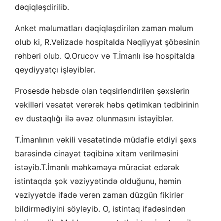
dəqiqləşdirilib.
Anket məlumatları dəqiqləşdirilən zaman məlum
olub ki, R.Vəlizadə hospitalda Nəqliyyat şöbəsinin
rəhbəri olub. Q.Orucov və T.İmanlı isə hospitalda
qeydiyyatçı işləyiblər.
Prosesdə həbsdə olan təqsirləndirilən şəxslərin
vəkilləri vəsatət verərək həbs qətimkan tədbirinin
ev dustaqlığı ilə əvəz olunmasını istəyiblər.
T.İmanlının vəkili vəsatətində müdafiə etdiyi şəxs
barəsində cinayət təqibinə xitam verilməsini
istəyib.T.İmanlı məhkəməyə müraciət edərək
istintaqda şok vəziyyətində olduğunu, həmin
vəziyyətdə ifadə verən zaman düzgün fikirlər
bildirmədiyini söyləyib. O, istintaq ifadəsindən