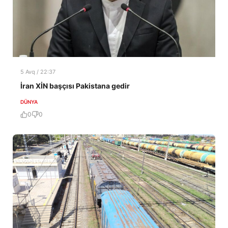
5 Avq / 22:37
İran XİN başçısı Pakistana gedir
DÜNYA
0
0