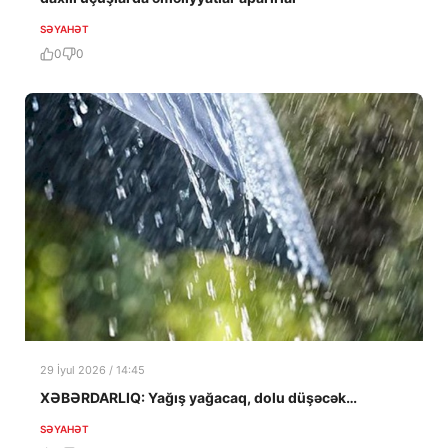
SƏYAHƏT
0
0
29 İyul 2026 / 14:45
XƏBƏRDARLIQ: Yağış yağacaq, dolu düşəcək…
SƏYAHƏT