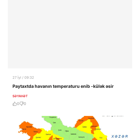
27 İyl / 09:32
Paytaxtda havanın temperaturu enib -külək əsir
SƏYAHƏT
0
0