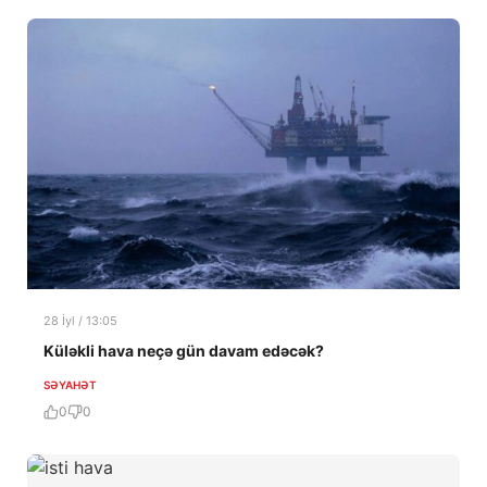
28 İyl / 13:05
Küləkli hava neçə gün davam edəcək?
SƏYAHƏT
0
0