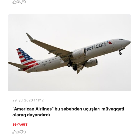
0
0
29 İyul 2026 / 11:12
“American Airlines” bu səbəbdən uçuşları müvəqqəti
olaraq dayandırdı
SƏYAHƏT
0
0