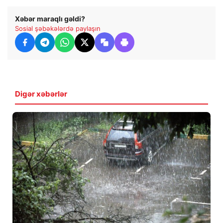
Xəbər maraqlı gəldi?
Sosial şəbəkələrdə paylaşın
Digər xəbərlər