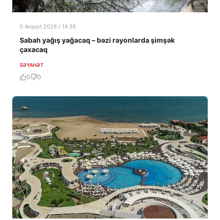
5 Avqust 2026 / 14:35
Sabah yağış yağacaq – bəzi rayonlarda şimşək
çaxacaq
SƏYAHƏT
0
0