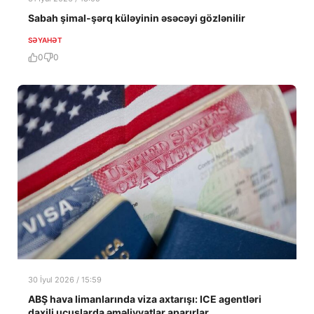
Sabah şimal-şərq küləyinin əsəcəyi gözlənilir
SƏYAHƏT
0
0
30 İyul 2026 / 15:59
ABŞ hava limanlarında viza axtarışı: ICE agentləri
daxili uçuşlarda əməliyyatlar aparırlar