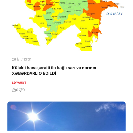
26 İyl / 13:31
Küləkli hava şəraiti ilə bağlı sarı və narıncı
XƏBƏRDARLIQ EDİLDİ
SƏYAHƏT
0
0