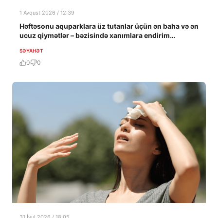
1 Avqust 2026 / 12:39
Həftəsonu aquparklara üz tutanlar üçün ən baha və ən
ucuz qiymətlər – bəzisində xanımlara endirim…
SƏYAHƏT
0
0
31 İyul 2026 / 18:05