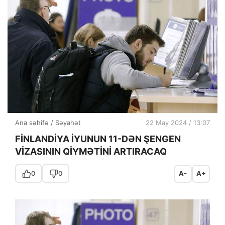
Ana səhifə
/
Səyahət
22 May 2024 / 13:07
FİNLANDİYA İYUNUN 11-DƏN ŞENGEN
VİZASININ QİYMƏTİNİ ARTIRACAQ
0
0
A-
A+