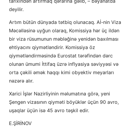
tarixindən artırmaq qərarına gəlib, – bəyanatda
deyilir.
Artım bütün dünyada tətbiq olunacaq. Aİ-nin Viza
Məcəlləsinə uyğun olaraq, Komissiya hər üç ildən
bir viza rüsumunun məbləğinə yenidən baxılması
ehtiyacını qiymətləndirir. Komissiya öz
qiymətləndirməsində Eurostat tərəfindən dərc
olunan ümumi İttifaq üzrə inflyasiya səviyyəsi və
orta çəkili əmək haqqı kimi obyektiv meyarları
nəzərə alır.
Xarici İşlər Nazirliyinin məlumatına görə, yeni
Şengen vizasının qiyməti böyüklər üçün 90 avro,
uşaqlar üçün isə 45 avro təşkil edir.
E.ŞİRİNOV