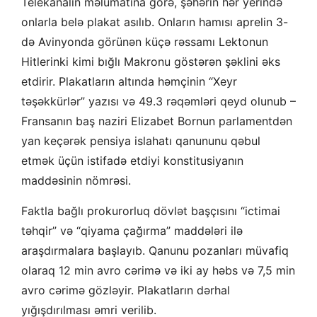
Telekanalın məlumatına görə, şəhərin hər yerində
onlarla belə plakat asılıb. Onların hamısı aprelin 3-
də Avinyonda görünən küçə rəssamı Lektonun
Hitlerinki kimi bığlı Makronu göstərən şəklini əks
etdirir. Plakatların altında həmçinin “Xeyr
təşəkkürlər” yazısı və 49.3 rəqəmləri qeyd olunub –
Fransanın baş naziri Elizabet Bornun parlamentdən
yan keçərək pensiya islahatı qanununu qəbul
etmək üçün istifadə etdiyi konstitusiyanın
maddəsinin nömrəsi.
Faktla bağlı prokurorluq dövlət başçısını “ictimai
təhqir” və “qiyama çağırma” maddələri ilə
araşdırmalara başlayıb. Qanunu pozanları müvafiq
olaraq 12 min avro cərimə və iki ay həbs və 7,5 min
avro cərimə gözləyir. Plakatların dərhal
yığışdırılması əmri verilib.