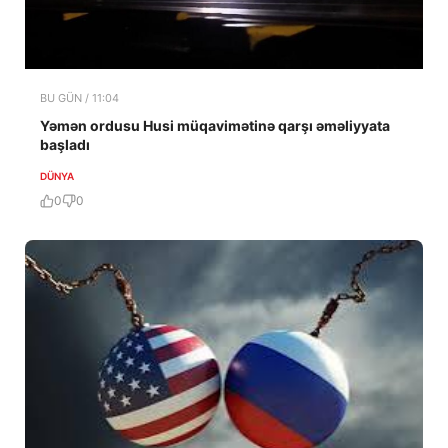
BU GÜN / 11:04
Yəmən ordusu Husi müqavimətinə qarşı əməliyyata
başladı
DÜNYA
0
0