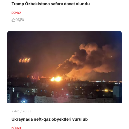
Tramp Özbəkistana səfərə dəvət olundu
DÜNYA
0
0
7 Avq / 20:53
Ukraynada neft-qaz obyektləri vurulub
DÜNYA