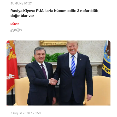
BU GÜN / 07:27
Rusiya Kiyevə PUA-larla hücum edib: 3 nəfər ölüb,
dağıntılar var
DÜNYA
0
0
7 Avqust 2026 / 23:59