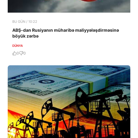
BU GÜN / 10:22
ABŞ-dan Rusiyanın müharibə maliyyələşdirməsinə
böyük zərbə
DÜNYA
0
0