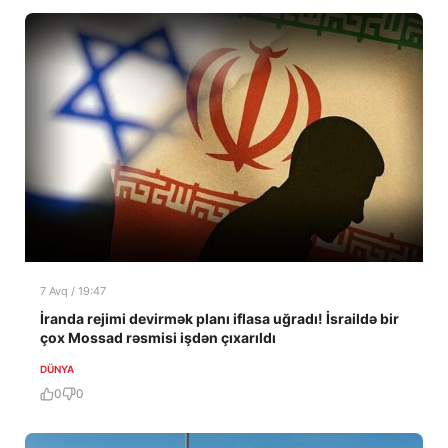
7 Avq / 19:47
İranda rejimi devirmək planı iflasa uğradı! İsraildə bir
çox Mossad rəsmisi işdən çıxarıldı
DÜNYA
0
0