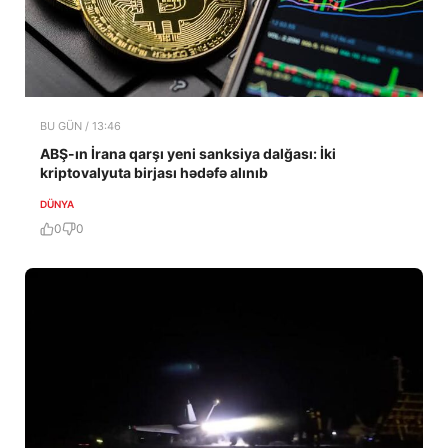
BU GÜN / 13:46
ABŞ-ın İrana qarşı yeni sanksiya dalğası: İki
kriptovalyuta birjası hədəfə alınıb
DÜNYA
0
0