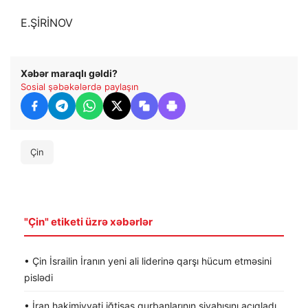
E.ŞİRİNOV
Xəbər maraqlı gəldi?
Sosial şəbəkələrdə paylaşın
Çin
"Çin" etiketi üzrə xəbərlər
• Çin İsrailin İranın yeni ali liderinə qarşı hücum etməsini
pislədi
• İran hakimiyyəti iğtişaş qurbanlarının siyahısını açıqladı