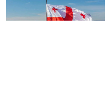
7 Avq / 19:04
ABADA Gürcüstan sərhədindəki vəziyyəti açıqladı
DÜNYA
0
0