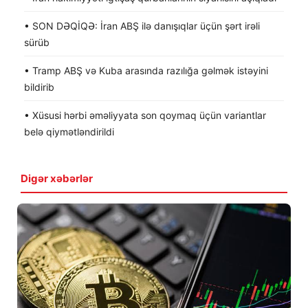
• SON DƏQİQƏ: İran ABŞ ilə danışıqlar üçün şərt irəli
sürüb
• Tramp ABŞ və Kuba arasında razılığa gəlmək istəyini
bildirib
• Xüsusi hərbi əməliyyata son qoymaq üçün variantlar
belə qiymətləndirildi
Digər xəbərlər