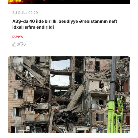
BU GÜN / 09:29
ABŞ-da 40 ildə bir ilk: Səudiyyə Ərəbistanının neft
idxalı sıfıra endirildi
DÜNYA
0
0