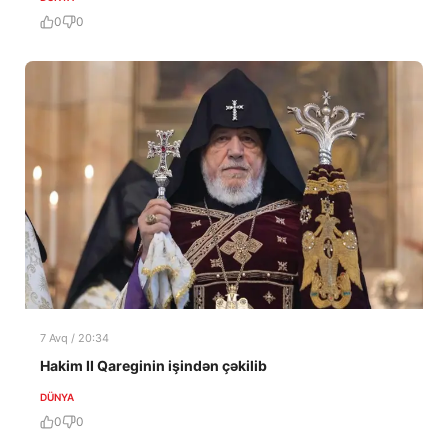
0
0
7 Avq / 20:34
Hakim II Qareginin işindən çəkilib
DÜNYA
0
0