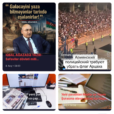
MEDİA
İQBAL AĞAZADƏ YAZIR-
Erməni polisi stadionda
Səfəvilər dövləti milli
separatçı “Artsax”ın bayrağını
dövlətdirmi?
müsadirə etdi və…
8 Avq • 08:51
8 Avq • 08:39
MEDİA
MEDİA
Media Reyestri yeni Şuraya
Yeni yaradılan Media və Yayım
verildi – onlayn və çap
Şurasına əlavə olaraq bu hüquq
mediasını nə gözləyir?
və vəzifələr də verilib
7 Avq • 15:14
7 Avq • 14:38