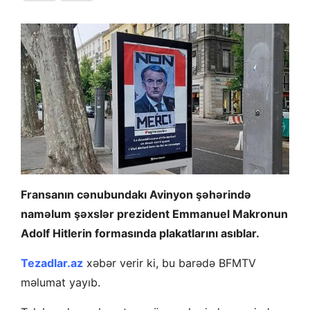
Fransanın cənubundakı Avinyon şəhərində
naməlum şəxslər prezident Emmanuel Makronun
Adolf Hitlerin formasında plakatlarını asıblar.
Tezadlar.az
xəbər verir ki, bu barədə BFMTV
məlumat yayıb.